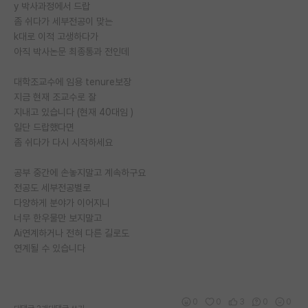
y 박사과정에서 드랍
좀 쉬다가 세부전공이 맞는
k대로 이적 고생하다가
아직 박사논문 최종통과 전인데
대학조교수에 임용 tenure보장
지금 현재 조교수로 잘
지내고 있습니다 (현재 40대임 )
일단 드랍했다면
좀 쉬다가 다시 시작하세요
공부 중간에 손놓지말고 계속하구요
전공도 세부전공별로
다양하게 분야가 이어지니
너무 한우물만 보지말고
Ai연계하거나 전혀 다른 길로도
연계될 수 있습니다
0
0
3
0
0