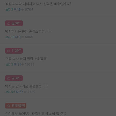
직장 다니다 때려치고 박사 진학은 비추인가요?
3
13
6704
김GPT
박사하시는 분들 존경스럽습니다
19
9
5859
김GPT
흐음 박사 하지 말란 소리겠죠
3
31
15033
김GPT
박사는 안하기로 결정했습니다
55
27
7682
명예의전당
심심해서 풀어보는 대학원생 개꿀AI 앱 모음