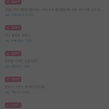
김GPT
33살 여자 직장인 &hellip; 석사 수석 졸업했는데, 바로 박사가면 교수 노려볼수 있을까요
13
24
16524
김GPT
박사 졸업을 앞두고..
18
13
7925
김GPT
도전할 자격이 있을까요?
9
12
7062
김GPT
박사 ㄷㅣ펜스 포기하고싶어요
7
7
6199
김GPT