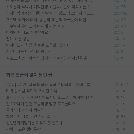
대학원생들 교수에게 가스라이팅 당한 것은 이해가 갑니다. 안타깝네요.
119
소재분야 석박사 대학원생 + 물박사들이 착각하는 거
75
석사입학예정생 분들! 제발 어느 정도 각오는 하고 오세요.
156
포스텍 억까에 대해 (동문의 학문적 아웃풋에 대한 반박)
50
교수님이 슬럼프에 빠지게 되는 과정
40
대학원 어디로 가야할까요?
5
편애 하는 방법
16
이사이트가 처음엔 정말 도움많이됐는데
14
커뮤니티는 다 쓰레기통이지
6
정보보안 연구하는 입장에선 식별가능한 사진을 올리는건 비추이긴함
6
최근 댓글이 많이 달린 글
[무료] 2026 미국 대학원 유학 스타터팩 - 가이드북 & 합격자 컨택메일 템플릿
647
미박 탑스쿨 유학이 빡세진 이유
19
혹시 이정도 스펙이면 어느정도 잡고 준비해야하나요?
14
알츠하이머 관련 고등학생 탐구 포트폴리오
14
물박사의 기준이 뭐임?
22
랩홈피에 다들 본인 사진 올리냐
23
신생랩가지말라는 이유가 있었구나
16
장학금 모은 랩비통장
19