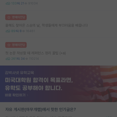
133
21
91034
명예의전당
올해도 찾아온 스승의 날, 학생들에게 부끄러움을 배웁니다
89
8
16461
명예의전당
첫 논문 작성할 때 레퍼런스 정리 꿀팁 (+a)
261
34
110214
자유 게시판(아무개랩)에서 핫한 인기글은?