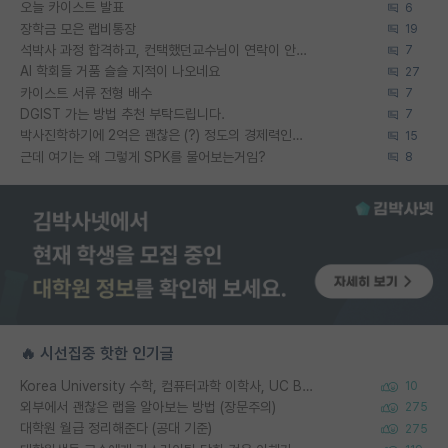
오늘 카이스트 발표
6
장학금 모은 랩비통장
19
석박사 과정 합격하고, 컨택했던교수님이 연락이 안됩니다...
7
AI 학회들 거품 슬슬 지적이 나오네요
27
카이스트 서류 전형 배수
7
DGIST 가는 방법 추천 부탁드립니다.
7
박사진학하기에 2억은 괜찮은 (?) 정도의 경제력인가요
15
근데 여기는 왜 그렇게 SPK를 물어보는거임?
8
🔥 시선집중 핫한 인기글
Korea University 수학, 컴퓨터과학 이학사, UC Berkeley 산업공학 대학원 공학박사가 되는 것은 쉽지 않겠죠?
10
외부에서 괜찮은 랩을 알아보는 방법 (장문주의)
275
대학원 월급 정리해준다 (공대 기준)
275