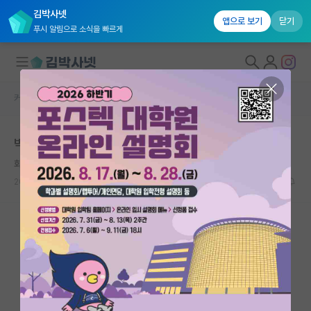
김박사넷
앱으로 보기
닫기
푸시 알림으로 소식을 빠르게
커뮤니티 홈
자유 게시판(아무개랩)
대학원생 모집
박사 드랍 후 공허함
국내대학원 정보
화난 피보나치
연구실&오픈랩
2026.06.07
15
9950
커뮤니티
커뮤니티 홈
전체글보기
베스트 게시판
IF 명예의전당