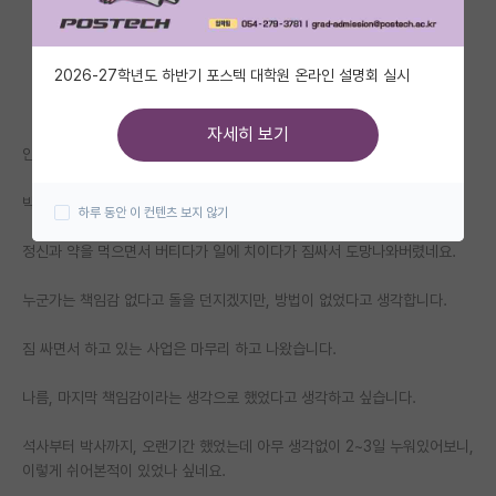
자유 게시판(아무개랩)
2026-27학년도 하반기 포스텍 대학원 온라인 설명회 실시
미국 유학 게시판
미국 대학원 합격 후기 게시판
자세히 보기
안녕하세요.
대학원생 모집 게시판
박사 4년차 하다가 지난주 정리하고 나왔습니다.
하루 동안 이 컨텐츠 보지 않기
대학원 합격 후기 게시판
정신과 약을 먹으면서 버티다가 일에 치이다가 짐싸서 도망나와버렸네요.
연구실(PI) 홍보 게시판
누군가는 책임감 없다고 돌을 던지겠지만, 방법이 없었다고 생각합니다.
석박사 채용 정보 게시판
짐 싸면서 하고 있는 사업은 마무리 하고 나왔습니다.
임용 정보 게시판
학부 인턴 게시판
나름, 마지막 책임감이라는 생각으로 했었다고 생각하고 싶습니다.
취업 게시판
석사부터 박사까지, 오랜기간 했었는데 아무 생각없이 2~3일 누워있어보니,
이렇게 쉬어본적이 있었나 싶네요.
임용 후기 게시판