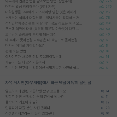
외부에서 괜찮은 랩을 알아보는 방법 (장문주의)
275
대학원 월급 정리해준다 (공대 기준)
275
대학원생들 교수에게 가스라이팅 당한 것은 이해가 갑니다. 안타깝네요.
119
소재분야 석박사 대학원생 + 물박사들이 착각하는 거
75
석사입학예정생 분들! 제발 어느 정도 각오는 하고 오세요.
156
포스텍 억까에 대해 (동문의 학문적 아웃풋에 대한 반박)
50
교수님이 슬럼프에 빠지게 되는 과정
40
왜 후배가 못하는걸 교수님은 내 책임으로 돌리는걸까요?
6
대학원 어디로 가야할까요?
5
편애 하는 방법
16
이사이트가 처음엔 정말 도움많이됐는데
14
커뮤니티는 다 쓰레기통이지
6
정보보안 연구하는 입장에선 식별가능한 사진을 올리는건 비추이긴함
6
자유 게시판(아무개랩)에서 최근 댓글이 많이 달린 글
알츠하이머 관련 고등학생 탐구 포트폴리오
14
입학도 안한 신입생이 원래 관심을 받나요
11
물박사의 기준이 뭐임?
22
랩홈피에 다들 본인 사진 올리냐
23
신생랩가지말라는 이유가 있었구나
16