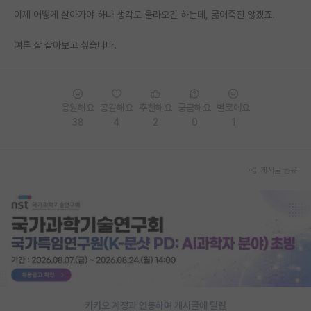
이제 어떻게 살아가야 하나 생각도 올라오긴 하는데, 굶어죽진 않겠죠.
PI 전용 게시판
여튼 잘 살아보고 싶습니다.
인문사회 계열 게시판
특수/전문대학원 게시판
반도체/AI 게시판
응원해요
공감해요
추천해요
궁금해요
별로에요
38
4
2
0
1
장학금/장학생 게시판
학술 정보 게시판
게시글 공유
홍보 게시판
커리어
유학교육
이벤트
반도체 아카데미
카카오 계정과 연동하여 게시글에 달린