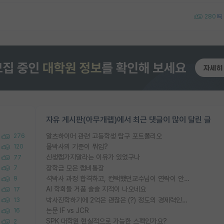
280
자유 게시판(아무개랩)에서 최근 댓글이 많이 달린 글
알츠하이머 관련 고등학생 탐구 포트폴리오
276
물박사의 기준이 뭐임?
120
신생랩가지말라는 이유가 있었구나
77
장학금 모은 랩비통장
7
석박사 과정 합격하고, 컨택했던교수님이 연락이 안됩니다...
9
AI 학회들 거품 슬슬 지적이 나오네요
17
박사진학하기에 2억은 괜찮은 (?) 정도의 경제력인가요
13
논문 IF vs JCR
16
SPK 대학원 현실적으로 가능한 스펙인가요?
2