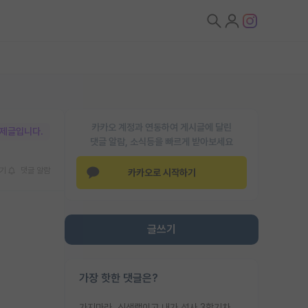
카카오 계정과 연동하여 게시글에 달린
박제글입니다.
댓글 알람, 소식등을 빠르게 받아보세요
기
댓글 알람
카카오로 시작하기
글쓰기
가장 핫한 댓글은?
가지마라. 신생랩이고 내가 석사 3학기차인데 최고참인데 나도 아무것도 모르는데 교수가 후배들 왜 논문 교육 안시키냐. 논문 왜 안 써오냐 닦달한다