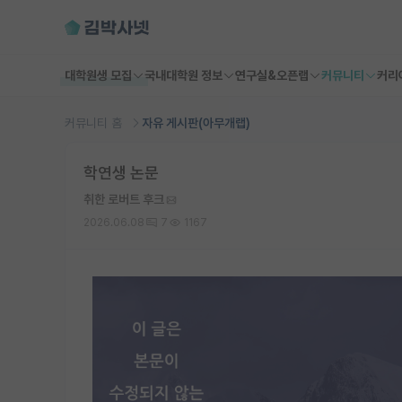
대학원생 모집
국내대학원 정보
연구실&오픈랩
커뮤니티
커리
커뮤니티 홈
자유 게시판(아무개랩)
학연생 논문
취한 로버트 후크
2026.06.08
7
1167