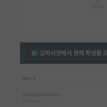
응원해요
0
댓글 7개
뉘우치는 레오나르도 다빈치
2026.06.08