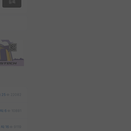
등록
25
22082
6
10881
4
16
9119