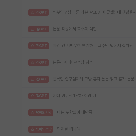
학부연구생 논문 리뷰 발표 준비 못했는데 괜찮을까
김GPT
논문 작성에서 교수의 역할
김GPT
마감 없으면 무한 연기하는 교수님 밑에서 살아남는
김GPT
논문리젝 후 교수님 잠수
김GPT
방목형 연구실이라 그냥 혼자 논문 읽고 혼자 논문
김GPT
자대 연구실 1달차 취업 런
김GPT
나는 포항살이 대만족
명예의전당
학계를 떠나며
명예의전당