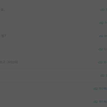
요..
7
 법?
9
13
 쓰고 그러는데
10
160
185