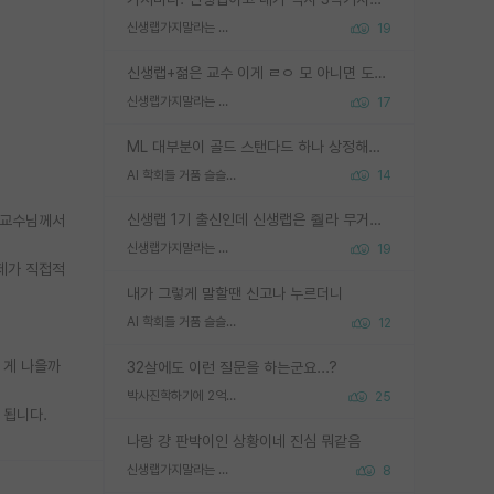
신생랩가지말라는 이유가 있었구나
19
신생랩+젊은 교수 이게 ㄹㅇ 모 아니면 도인듯.
신생랩가지말라는 이유가 있었구나
17
ML 대부분이 골드 스탠다드 하나 상정해놓고 (벤치마크 데이터셋이 여러 개면 여러 개 상정) 그거 얼마나 잘 맞추나 싸움임 가끔 번뜩이는 설계 철학을 보여주는 논문들도 있지만 대부분 그거 성적 얼마나 더 올리느라에 혈안이 되어 있는 측면이 잇음
AI 학회들 거품 슬슬 지적이 나오네요
14
신생랩 1기 출신인데 신생랩은 줠라 무거운 바벨 같은거임. 들면 대박인데 못들면 깔려 죽음. 아무도 알려주지 않는 환경에서 자생해야하지만, 일단 살아남았다면 그 어떤 사람보다 악착같고 생존력 높은 사람으로 거듭날 수 있음
 교수님께서
신생랩가지말라는 이유가 있었구나
19
 제가 직접적
내가 그렇게 말할땐 신고나 누르더니
AI 학회들 거품 슬슬 지적이 나오네요
12
 게 나을까
32살에도 이런 질문을 하는군요...?
박사진학하기에 2억은 괜찮은 (?) 정도의 경제력인가요
25
 됩니다.
나랑 걍 판박이인 상황이네 진심 뭐같음
신생랩가지말라는 이유가 있었구나
8