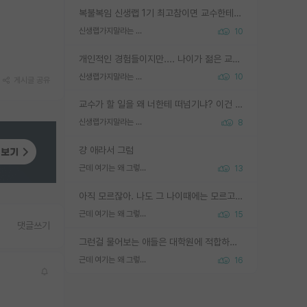
복불복임 신생랩 1기 최고참이면 교수한테 직접 지도받는 시간이 매우 많음 제대로 된 교수라면 말이지 그게 아니라면 그냥 넌 해방 불가능한 노예 1호에 감점쓰레기통이 되는거고
신생랩가지말라는 이유가 있었구나
10
개인적인 경험들이지만.... 나이가 젊은 교수일수록 꼰대라는 가면을 쓴 채로 무례함을 행동하는 경우가 거의 90% 정도였음. 나이가 어린데 다른 또래들과 달리 명예, 권력, 재력까지 얻었으니 세상 다 가진 기분이겠지. 오히러 나이 든 교수들이 행동과 말을 더 조심하시더라.
신생랩가지말라는 이유가 있었구나
10
게시글 공유
교수가 할 일을 왜 너한테 떠넘기냐? 이건 교수가 제대로 잘 알지 못하는 경우일텐데...
신생랩가지말라는 이유가 있었구나
8
걍 애라서 그럼
근데 여기는 왜 그렇게 SPK를 물어보는거임?
13
아직 모르잖아. 나도 그 나이때에는 모르고 평가 받고 안심하고 싶었어.
근데 여기는 왜 그렇게 SPK를 물어보는거임?
15
댓글쓰기
그런걸 물어보는 애들은 대학원에 적합하지 않다
근데 여기는 왜 그렇게 SPK를 물어보는거임?
16