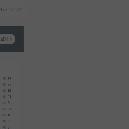
43
107123
14
22
16
21
8
32
16
5
5