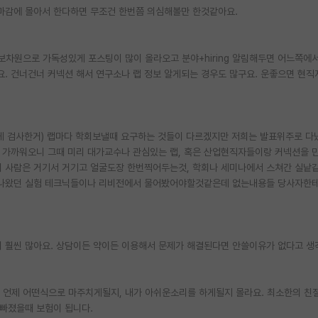
 마감에 몰아서 한다하면 무조건 한번쯤 의심해볼만 한것같아요.
 홍보차원으로 가독성있게 포스팅이 많이 올라오고 분야+hiring 알림해두면 어느쪽에
. 건너건너 커넥션 해서 연구소나 랩 정보 알게되는 경우도 많구요. 운좋으면 현직
늦게 검사한거) 랩마다 학회보낼때 요구하는 것들이 다르겠지만 저희는 발표위주로 다
이 가까워오니 그때 미리 대가교수나 관심있는 랩, 혹은 산업현직자들이랑 커넥션을
의 사람은 거기서 거기고 얼굴도장 한번찍어두는것, 학회나 세미나에서 스쳐간 실낱
안나왔던 실험 테크닉들이나 리비전에서 물어봤어야할것같은데 없는내용들 당사자한
 훨씬 많아요. 상담이든 약이든 이용해서 문제가 해결된다면 안쓸이유가 없다고 생
서 언제 어떤식으로 마주치게될지, 내가 아쉬운소리를 하게될지 몰라요. 최소한의 친
빠졌을때 보험이 됩니다.