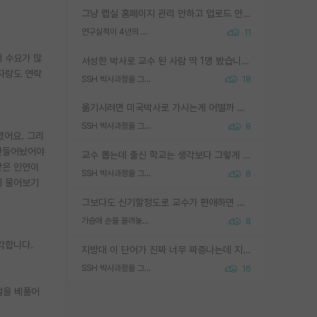
그냥 랩실 홈페이지 관리 안하고 업로드 안한거 아님?
연구실적이 4년의 공백이 있는거 어떻게 생각하냐
11
서 수요가 많
서성한 박사로 교수 된 사람 딱 1명 봤습니다. 근데 지방대 박사로 교수된 거는 기적이 일어나야되요. 서성한 학부부터여도 빡센게 교수임용일텐데 지방대박사로 무슨 교수가 되나요...... 중소기업/중견기업 팀장급/연구소장급이나 될거 같네요.
자랑도 연락
SSH 박사과정을 그만두고 지방대 박사로 옮기면 교수의 꿈은 끝일까요?
18
옮기시려면 미국박사로 가시는게 어떨까 싶네요. 교수가 꿈이면 미국박사 하고 미국교수 까지 같이 노리시는게 기회가 많지 않을까요?
SSH 박사과정을 그만두고 지방대 박사로 옮기면 교수의 꿈은 끝일까요?
8
녔어요. 그리
 만들어놨어야
교수 뽑는데 출신 학교는 생각보다 그렇게 안 봄. 앞으로는 더 안 보게 될거임. 박사는 어디서 진행해도 됨. 단, 제대로 쌓고 좋은 실적 만들 수 있다면. 그런데 지방대는 그럴 가능성이 지극히 낮음. 나만 열심히 잘 하면 된다? 인간은 주변 환경에 지배되는 나약한 존재임. 주변의 지방대 대학원생과 섞이고 지방 특유의 여유로움 또는 나쁘게 얘기해서 나태함에 젖어 살다보면 교수의 꿈 자체를 잊어버리게 될 가능성도 있음. 주변 환경이 70~80%임.
같은 인연이
SSH 박사과정을 그만두고 지방대 박사로 옮기면 교수의 꿈은 끝일까요?
8
테 물어보기
그보다도 신기할정도로 교수가 편애하면 그사람만 논문이 되더라구요 내용이 다른 사람보다 허접해도요
가슴에 손을 올려놓고 싫어하는 사람 불공정하게 리뷰
8
각합니다.
지방대 이 단어가 진짜 너무 짜증나는데 지방대면 다 그냥 쓰레기인가요? 무슨 말 같지도 않은 댓글들이 있는건지??? 지방에도 충분히 좋은 대학 많고 충분히 잘하는 교수님들 많습니다 포항공대 4개 IST 대표 지거국들 여기 모두 다 지방에 있고 여기 출신들 중에 교수하는 분들 적지 않습니다 지거국 출신이 무슨 교수를 하냐?라고 생각할 사람들 많은데 상위 대표 지거국에 아웃라이어들 많습니다 결국 개인의 연구역량과 실적이 중요합니다 이 역량을 펼치는데 있어서 지도교수와의 합도 중요합니다. 그리고 경력이 필요하면 해외포닥까지 다녀오세요
SSH 박사과정을 그만두고 지방대 박사로 옮기면 교수의 꿈은 끝일까요?
16
절을 베풀어