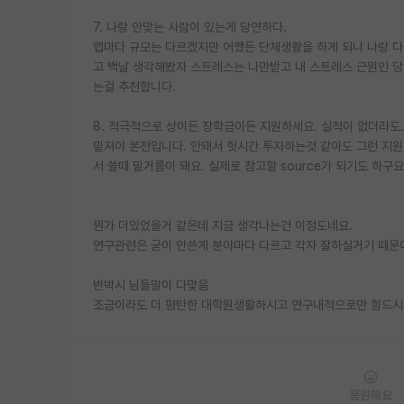
7. 나랑 안맞는 사람이 있는게 당연하다.
랩마다 규모는 다르겠지만 어쨌든 단체생활을 하게 되니 나랑 다
고 백날 생각해봤자 스트레스는 나만받고 내 스트레스 근원인 당
는걸 추천합니다.
8. 적극적으로 상이든 장학금이든 지원하세요. 실적이 없더라도.
밑져야 본전입니다. 안돼서 헛시간 투자하는것 같아도 그런 지
서 쓸때 밑거름이 돼요. 실제로 참고할 source가 되기도 하구
뭔가 더있었을거 같은데 지금 생각나는건 이정도네요.
연구관련은 굳이 안쓴게 분야마다 다르고 각자 잘하실거기 때문
반박시 님들말이 다맞음
조금이라도 더 평탄한 대학원생활하시고 연구내적으로만 힘드시
응원해요