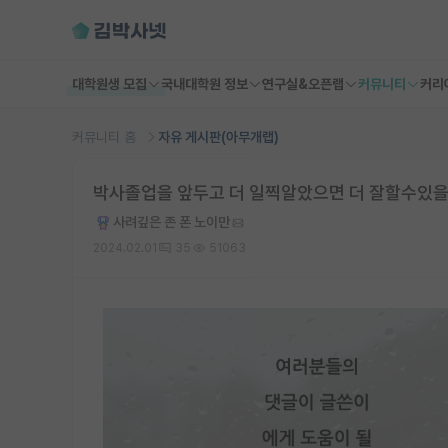
대학원생 모집
국내대학원 정보
연구실&오픈랩
커뮤니티
커리
커뮤니티 홈
자유 게시판(아무개랩)
박사졸업을 앞두고 더 일찍알았으면 더 잘할수있을
사려깊은 존 폰 노이만
2024.02.01
35
51063