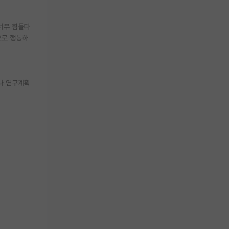
너무 힘들다
으로 행동하
나 연구계획