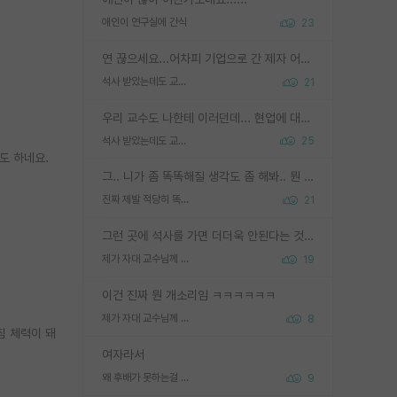
애인이 연구실에 간식
23
연 끊으세요...어차피 기업으로 간 제자 어떻게 못합니다. 기업에서는 교수들 사기꾼으로 보는 시선도 강하고, 앞에서나 교수님하고 떠받들어주지 많이 무시합니다. 영향력도 0에 수렴합니다. 그리고 생각해보십시오. 석사로 기업간 제자가 무슨 힘이 있다고 과제를 달라고 합니까? 말만 교수지 무능력자라고 생각합니다. 세금이 아깝습니다.
석사 받았는데도 교수랑 연락한다.
21
우리 교수도 나한테 이러던데... 현업에 대해 이해가 전혀 없고, 자기 말이면 다 되는 줄 알고. 학위동안 지도는 커녕 잡일만 시켜놓고 이제와서 주기적으로 연락 없으면 싸가지 없는 제자가 되버림.
석사 받았는데도 교수랑 연락한다.
25
도 하네요.
그.. 니가 좀 똑똑해질 생각도 좀 해봐.. 뭔 연구를 선배랑 계속 같이할 생각을하냐 박사과정이
진짜 제발 적당히 똑똑한 박사과정이라도 위에 있었으면..
21
그런 곳에 석사를 가면 더더욱 안된다는 것을 깨달으시면 된겁니다!
제가 자대 교수님께 무례하게 행동한 걸까요?
19
이건 진짜 뭔 개소리임 ㅋㅋㅋㅋㅋㅋ
제가 자대 교수님께 무례하게 행동한 걸까요?
8
침 체력이 돼
여자라서
왜 후배가 못하는걸 교수님은 내 책임으로 돌리는걸까요?
9