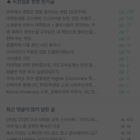
🔥 시선집중 핫한 인기글
외부에서 괜찮은 랩을 알아보는 방법 (장문주의)
278
대학원생들 교수에게 가스라이팅 당한 것은 이해가 갑니다. 안타깝네요.
120
소재분야 석박사 대학원생 + 물박사들이 착각하는 거
77
왜 후배가 못하는걸 교수님은 내 책임으로 돌리는걸까요?
7
편애 하는 방법
17
랩홈피에 다들 본인 사진 올리냐
13
이사이트가 처음엔 정말 도움많이됐는데
16
석사생의 고민
2
타대학원 컨텍 준비중인데, 지도교수님께는 언제 말씀드려야 할까요?
2
정출연 학연 박사 질문(DGIST)
2
우리나라도 학구 열풍보면 Higher Doctorate 학위가 필요하다고 봅니다.
4
컨택이후 랩매니저, PhD학생들 소개 시켜주신거면 거의 컨펌에 가깝나요?
2
Korea University 수학, 컴퓨터과학 이학사, UC Berkeley 산업공학 대학원 공학박사가 되는 것은 쉽지 않겠죠?
11
최근 댓글이 많이 달린 글
[무료] 2026 미국 대학원 유학 스타터팩 - 가이드북 & 합격자 컨택메일 템플릿
652
미박 탑스쿨 유학이 빡세진 이유
19
혹시 이정도 스펙이면 어느정도 잡고 준비해야하나요?
14
신생랩가지말라는 이유가 있었구나
18