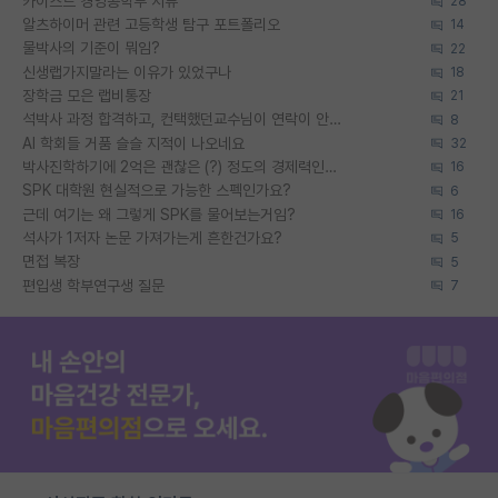
카이스트 경영공학부 서류
28
알츠하이머 관련 고등학생 탐구 포트폴리오
14
물박사의 기준이 뭐임?
22
신생랩가지말라는 이유가 있었구나
18
장학금 모은 랩비통장
21
석박사 과정 합격하고, 컨택했던교수님이 연락이 안됩니다...
8
AI 학회들 거품 슬슬 지적이 나오네요
32
박사진학하기에 2억은 괜찮은 (?) 정도의 경제력인가요
16
SPK 대학원 현실적으로 가능한 스펙인가요?
6
근데 여기는 왜 그렇게 SPK를 물어보는거임?
16
석사가 1저자 논문 가져가는게 흔한건가요?
5
면접 복장
5
편입생 학부연구생 질문
7