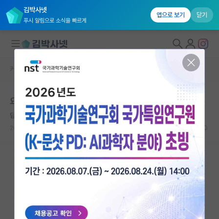
김박사넷
앱으로 보기
닫기
푸시 알림으로 소식을 빠르게
커뮤니티 홈
자유 게시판(아무개랩)
대학원생 모집
요즘 신임 연구실들이 가지는 특이점들
국내대학원 정보
답답한 막스 플랑크
연구실&오픈랩
2026.06.08
6
11981
커뮤니티
커뮤니티 홈
전체글보기
베스트 게시판
IF 명예의전당