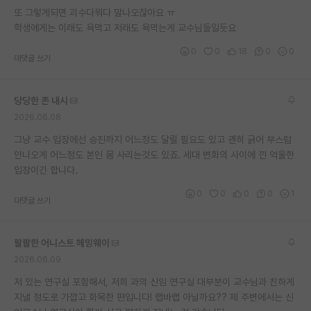
또 그렇게되면 괴수다뭐다 말나오잖아요 ㅠ
재팬라운지 🌸
학생에게는 이래도 욕먹고 저래도 욕먹는게 교수님들일듯요
0
0
18
0
0
대댓글 쓰기
당당한 존 내시
2026.06.08
그냥 교수 입장에선 승진까지 어느정도 달릴 필요도 있고 괜히 긁어 부스럼
안나오게 어느정도 본인 몸 사리는것도 있죠. 세대 변화의 사이에 낀 억울한
입장이긴 합니다.
0
0
0
0
1
대댓글 쓰기
팔팔한 어니스트 헤밍웨이
2026.06.09
저 있는 연구실 포함해서, 저희 과의 신임 연구실 대부분이 교수님과 친하게
지낼 정도로 가깝고 화목한 편입니다! 랩바랩 아닐까요?? 제 주변에서는 신