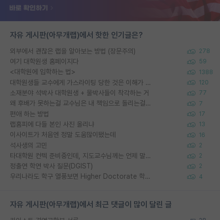
자유 게시판(아무개랩)에서 핫한 인기글은?
외부에서 괜찮은 랩을 알아보는 방법 (장문주의)
278
여기 대학원생 홈페이지다
59
<대학원에 입학하는 법>
1388
대학원생들 교수에게 가스라이팅 당한 것은 이해가 갑니다. 안타깝네요.
120
소재분야 석박사 대학원생 + 물박사들이 착각하는 거
77
왜 후배가 못하는걸 교수님은 내 책임으로 돌리는걸까요?
7
편애 하는 방법
17
랩홈피에 다들 본인 사진 올리냐
13
이사이트가 처음엔 정말 도움많이됐는데
16
석사생의 고민
2
타대학원 컨텍 준비중인데, 지도교수님께는 언제 말씀드려야 할까요?
2
정출연 학연 박사 질문(DGIST)
2
우리나라도 학구 열풍보면 Higher Doctorate 학위가 필요하다고 봅니다.
4
자유 게시판(아무개랩)에서 최근 댓글이 많이 달린 글