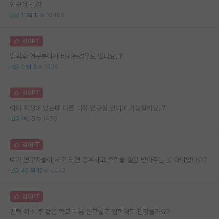
연구실 변경
11
11
10490
김GPT
입학후 연구분야가 바뀌는경우도 있나요..?
0
3
1535
김GPT
이미 확정이 났는데 다른 대학 연구실 컨택이 가능할까요..?
1
3
1479
김GPT
여기 연구자들이 서로 의견 공유하고 후학들 질문 받아주는 곳 아니었나요?
40
12
4442
김GPT
컨택 취소 후 같은 학교 다른 연구실로 입학해도 괜찮을까요?