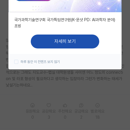
자유 게시판(아무개랩)
국가과학기술연구회 국가특임연구원(K-문샷 PD: AI과학자 분야)
미국 유학 게시판
초빙
미국 대학원 합격 후기 게시판
많이 느껴지시나요? 뭐 제 지극히 개인적 생각일 수는 있겠지만, 요새의 신
자세히 보기
대학원생 모집 게시판
임연구실들은 점점 대학원이 회사처럼 되어가는거 같아서요. 디렉터와 팔로
워의 느낌이라 해야할까요? 개인적인 교류가 일절 없고 랩미팅 일주일에 한
대학원 합격 후기 게시판
번 때만 서로 보고만 하고 끝나는 형식이 많은거 같아요. 나쁘다고 할 수는
하루 동안 이 컨텐츠 보지 않기
없고 과거의 악습을 끊을 수 있는 좋은 흐름이라고 보여질 수도 있지만, 개인
연구실(PI) 홍보 게시판
적으로는 그래도 지도교수-랩실 대학원생들 사이엔 어느 정도의 connecti
on 및 라포 형성이 필요하다고 생각하는 입장이라 그런가 변화하는 태세가
석박사 채용 정보 게시판
낯설기는하네요..
임용 정보 게시판
학부 인턴 게시판
응원해요
공감해요
추천해요
궁금해요
별로에요
취업 게시판
0
3
0
2
18
임용 후기 게시판