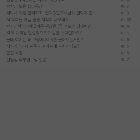
장학금 모은 랩비통장
21
석박사 과정 합격하고, 컨택했던교수님이 연락이 안됩니다...
8
AI 학회들 거품 슬슬 지적이 나오네요
32
박사진학하기에 2억은 괜찮은 (?) 정도의 경제력인가요
16
SPK 대학원 현실적으로 가능한 스펙인가요?
6
근데 여기는 왜 그렇게 SPK를 물어보는거임?
16
석사가 1저자 논문 가져가는게 흔한건가요?
5
면접 복장
5
편입생 학부연구생 질문
7