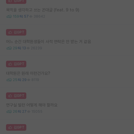
김GPT
욕먹을 생각하고 쓰는 꼰대글 (feat. 9 to 9)
159
57
38642
김GPT
어느 순간 대학원생들이 사적 연락은 안 받는 거 같음
29
13
26239
김GPT
대학원은 원래 이런건가요?
25
29
8119
김GPT
연구실 빌런 어떻게 해야 할까요
26
27
15055
김GPT