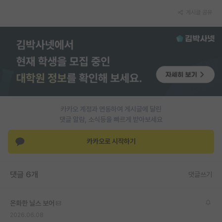
게시글 공유
PI 전용 게시판
인문사회 계열 게시판
특수/전문대학원 게시판
반도체/AI 게시판
장학금/장학생 게시판
카카오 계정과 연동하여 게시글에 달린
학술 정보 게시판
댓글 알람, 소식등을 빠르게 받아보세요
홍보 게시판
카카오로 시작하기
커리어
유학교육
댓글 6개
댓글쓰기
이벤트
온화한 닐스 보어
반도체 아카데미
2026.06.08