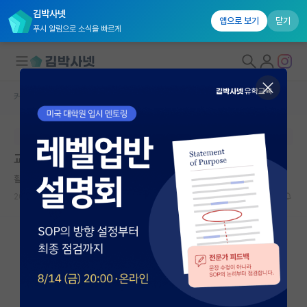
김박사넷
앱으로 보기
닫기
푸시 알림으로 소식을 빠르게
커뮤니티 홈
자유 게시판(아무개랩)
대학원생 모집
본문이 수정되지 않는 박제글입니다.
국내대학원 정보
교수님한테 합격 여부 물어봐도 되나요?
연구실&오픈랩
활기찬 쿠르트 괴델
커뮤니티
2026.06.06
7
2645
커뮤니티 홈
전체글보기
베스트 게시판
IF 명예의전당