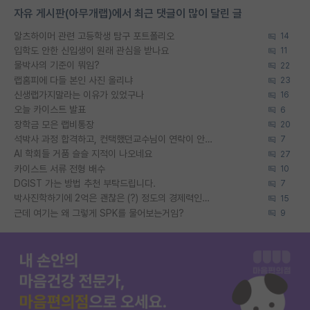
자유 게시판(아무개랩)에서 최근 댓글이 많이 달린 글
알츠하이머 관련 고등학생 탐구 포트폴리오
14
입학도 안한 신입생이 원래 관심을 받나요
11
물박사의 기준이 뭐임?
22
랩홈피에 다들 본인 사진 올리냐
23
신생랩가지말라는 이유가 있었구나
16
오늘 카이스트 발표
6
장학금 모은 랩비통장
20
석박사 과정 합격하고, 컨택했던교수님이 연락이 안됩니다...
7
AI 학회들 거품 슬슬 지적이 나오네요
27
카이스트 서류 전형 배수
10
DGIST 가는 방법 추천 부탁드립니다.
7
박사진학하기에 2억은 괜찮은 (?) 정도의 경제력인가요
15
근데 여기는 왜 그렇게 SPK를 물어보는거임?
9