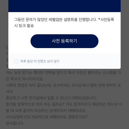
자유 게시판(아무개랩)
그동안 문의가 많았던 레벨업반 설명회를 진행합니다. *사전등록
미국 유학 게시판
시 링크 발송
미국 대학원 합격 후기 게시판
사전 등록하기
대학원생 모집 게시판
안녕하세요,
이번에 대학원 석사 신입생으로 지원을 했는데,
대학원 합격 후기 게시판
결과가 조금 늦게 나와서 6월 말에 나옵니다.
하루 동안 이 컨텐츠 보지 않기
정말 가고싶던 연구실의 교수님과 사전에 한 번 면담을 했었는데
연구실(PI) 홍보 게시판
저는 늦게 알기는 했지만 컨택을 한다고 해서 무조건 뽑아주는 시스템을 가
진 학교가 아니더라고요.
석박사 채용 정보 게시판
서류와 면접은 이미 끝났는데, 감사하게도 교수님께서 얼마 전에 연락이 오
셔서
임용 정보 게시판
종강하고 나면 연구실에서 일할 수 있냐고 여쭤보셨습니다.
학부 인턴 게시판
합격을 암묵적으로 의미 하는 걸까요? 저도 합격이라고 예상하긴 하는데 이
럴 때 되게 끝까지 의심하는 성격이라서 애매하네요.
취업 게시판
교수님한테 단도직입적으로 여쭤보아도 괜찮은가요?
감사합니다.
임용 후기 게시판