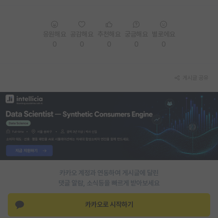
PI 전용 게시판
응원해요
공감해요
추천해요
궁금해요
별로에요
인문사회 계열 게시판
0
0
0
0
0
특수/전문대학원 게시판
반도체/AI 게시판
게시글 공유
장학금/장학생 게시판
학술 정보 게시판
홍보 게시판
커리어
유학교육
카카오 계정과 연동하여 게시글에 달린
댓글 알람, 소식등을 빠르게 받아보세요
이벤트
카카오로 시작하기
반도체 아카데미