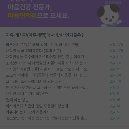
자유 게시판(아무개랩)에서 핫한 인기글은?
외부에서 괜찮은 랩을 알아보는 방법 (장문주의)
275
대학원 월급 정리해준다 (공대 기준)
275
대학원생들 교수에게 가스라이팅 당한 것은 이해가 갑니다. 안타깝네요.
119
소재분야 석박사 대학원생 + 물박사들이 착각하는 거
76
석사입학예정생 분들! 제발 어느 정도 각오는 하고 오세요.
156
포스텍 억까에 대해 (동문의 학문적 아웃풋에 대한 반박)
50
교수님이 슬럼프에 빠지게 되는 과정
40
왜 후배가 못하는걸 교수님은 내 책임으로 돌리는걸까요?
6
대학원 어디로 가야할까요?
5
편애 하는 방법
16
이사이트가 처음엔 정말 도움많이됐는데
14
커뮤니티는 다 쓰레기통이지
6
정보보안 연구하는 입장에선 식별가능한 사진을 올리는건 비추이긴함
6