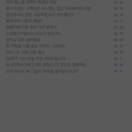
미박 탑스쿨 유학이 빡세진 이유
19
혹시 이정도 스펙이면 어느정도 잡고 준비해야하나요?
14
알츠하이머 관련 고등학생 탐구 포트폴리오
14
물박사의 기준이 뭐임?
22
랩홈피에 다들 본인 사진 올리냐
23
신생랩가지말라는 이유가 있었구나
16
장학금 모은 랩비통장
20
AI 학회들 거품 슬슬 지적이 나오네요
27
카이스트 서류 전형 배수
10
DGIST 가는 방법 추천 부탁드립니다.
7
박사진학하기에 2억은 괜찮은 (?) 정도의 경제력인가요
15
근데 여기는 왜 그렇게 SPK를 물어보는거임?
9