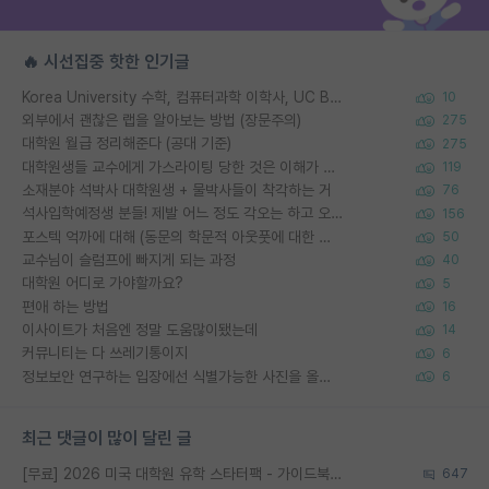
🔥 시선집중 핫한 인기글
Korea University 수학, 컴퓨터과학 이학사, UC Berkeley 산업공학 대학원 공학박사가 되는 것은 쉽지 않겠죠?
10
외부에서 괜찮은 랩을 알아보는 방법 (장문주의)
275
대학원 월급 정리해준다 (공대 기준)
275
대학원생들 교수에게 가스라이팅 당한 것은 이해가 갑니다. 안타깝네요.
119
소재분야 석박사 대학원생 + 물박사들이 착각하는 거
76
석사입학예정생 분들! 제발 어느 정도 각오는 하고 오세요.
156
포스텍 억까에 대해 (동문의 학문적 아웃풋에 대한 반박)
50
교수님이 슬럼프에 빠지게 되는 과정
40
대학원 어디로 가야할까요?
5
편애 하는 방법
16
이사이트가 처음엔 정말 도움많이됐는데
14
커뮤니티는 다 쓰레기통이지
6
정보보안 연구하는 입장에선 식별가능한 사진을 올리는건 비추이긴함
6
최근 댓글이 많이 달린 글
[무료] 2026 미국 대학원 유학 스타터팩 - 가이드북 & 합격자 컨택메일 템플릿
647