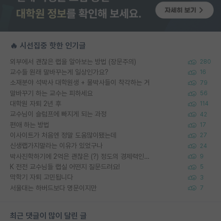
🔥 시선집중 핫한 인기글
외부에서 괜찮은 랩을 알아보는 방법 (장문주의)
280
교수들 원래 말바꾸는게 일상인가요?
16
소재분야 석박사 대학원생 + 물박사들이 착각하는 거
79
말바꾸기 하는 교수는 피하세요
56
대학원 자퇴 2년 후
114
교수님이 슬럼프에 빠지게 되는 과정
42
편애 하는 방법
17
이사이트가 처음엔 정말 도움많이됐는데
27
신생랩가지말라는 이유가 있었구나
24
박사진학하기에 2억은 괜찮은 (?) 정도의 경제력인가요
9
K 전전 교수님들 랩실 어떤지 질문드려요!
5
막학기 자퇴 고민됩니다
3
서울대는 하버드보다 명문이지만
7
최근 댓글이 많이 달린 글