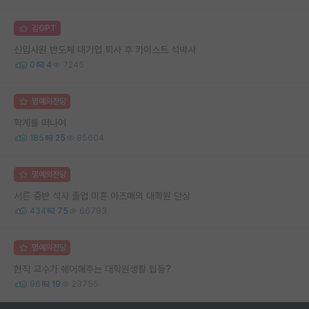
김GPT
신입사원 반도체 대기업 퇴사 후 카이스트 석박사
0
4
7245
명예의전당
학계를 떠나며
185
25
85604
명예의전당
서른 중반 석사 졸업 미혼 아즈매의 대학원 단상
434
75
66783
명예의전당
현직 교수가 쉐어해주는 대학원생활 팁들?
96
19
23755