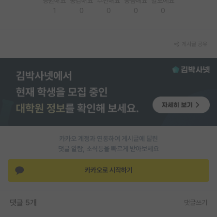
응원해요
공감해요
추천해요
궁금해요
별로에요
1
0
0
0
0
PI 전용 게시판
인문사회 계열 게시판
게시글 공유
특수/전문대학원 게시판
반도체/AI 게시판
장학금/장학생 게시판
학술 정보 게시판
홍보 게시판
카카오 계정과 연동하여 게시글에 달린
댓글 알람, 소식등을 빠르게 받아보세요
커리어
유학교육
카카오로 시작하기
이벤트
댓글 5개
댓글쓰기
반도체 아카데미