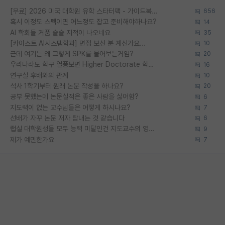
[무료] 2026 미국 대학원 유학 스타터팩 - 가이드북 & 합격자 컨택메일 템플릿
656
혹시 이정도 스펙이면 어느정도 잡고 준비해야하나요?
14
AI 학회들 거품 슬슬 지적이 나오네요
35
[카이스트 AI시스템학과] 면접 보신 분 계신가요...
10
근데 여기는 왜 그렇게 SPK를 물어보는거임?
20
우리나라도 학구 열풍보면 Higher Doctorate 학위가 필요하다고 봅니다.
16
연구실 후배와의 관계
10
석사 1학기부터 원래 논문 작성을 하나요?
20
공부 못했는데 논문실적은 좋은 사람을 싫어함?
6
지도력이 없는 교수님들은 어떻게 하시나요?
7
선배가 자꾸 논문 저자 탐내는 것 같습니다
6
랩실 대학원생들 모두 능력 미달인건 지도교수의 영향 아닌가?
9
제가 예민한가요
7