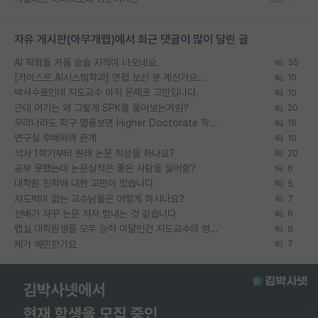
자유 게시판(아무개랩)에서 최근 댓글이 많이 달린 글
AI 학회들 거품 슬슬 지적이 나오네요
35
[카이스트 AI시스템학과] 면접 보신 분 계신가요...
10
박사수료인데 지도교수 이직 문제로 고민입니다.
10
근데 여기는 왜 그렇게 SPK를 물어보는거임?
20
우리나라도 학구 열풍보면 Higher Doctorate 학위가 필요하다고 봅니다.
16
연구실 후배와의 관계
10
석사 1학기부터 원래 논문 작성을 하나요?
20
공부 못했는데 논문실적은 좋은 사람을 싫어함?
6
대학원 진학에 대한 고민이 있습니다.
5
지도력이 없는 교수님들은 어떻게 하시나요?
7
선배가 자꾸 논문 저자 탐내는 것 같습니다
6
랩실 대학원생들 모두 능력 미달인건 지도교수의 영향 아닌가?
9
제가 예민한가요
7