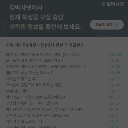
자유 게시판(아무개랩)에서 핫한 인기글은?
외부에서 괜찮은 랩을 알아보는 방법 (장문주의)
280
교수들 원래 말바꾸는게 일상인가요?
16
소재분야 석박사 대학원생 + 물박사들이 착각하는 거
79
말바꾸기 하는 교수는 피하세요
56
대학원 자퇴 2년 후
114
교수님이 슬럼프에 빠지게 되는 과정
42
편애 하는 방법
17
이사이트가 처음엔 정말 도움많이됐는데
27
신생랩가지말라는 이유가 있었구나
24
박사진학하기에 2억은 괜찮은 (?) 정도의 경제력인가요
9
K 전전 교수님들 랩실 어떤지 질문드려요!
5
막학기 자퇴 고민됩니다
3
서울대는 하버드보다 명문이지만
7