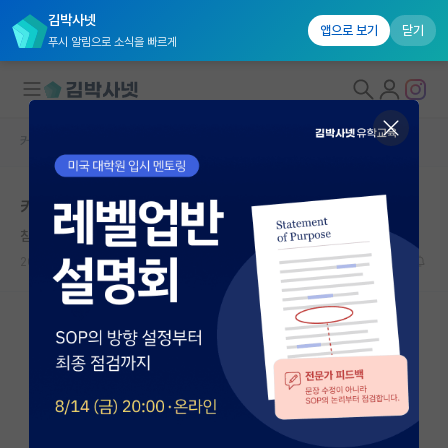
김박사넷
앱으로 보기
닫기
푸시 알림으로 소식을 빠르게
커뮤니티 홈
자유 게시판(아무개랩)
대학원생 모집
카이스트 박사 졸업 후 기업체취직
국내대학원 정보
침착한 백석
연구실&오픈랩
2026.06.06
5
790
커뮤니티
커뮤니티 홈
전체글보기
베스트 게시판
IF 명예의전당