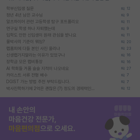
학부신입생 질문
12
정년 4년 남은 교수님
9
알츠하이머 관련 고등학생 탐구 포트폴리오
11
연구실 학생 하나 자퇴했는데
9
입학도 안한 신입생이 원래 관심을 받나요
11
물박사의 기준이 뭐임?
20
랩홈피에 다들 본인 사진 올리냐
23
신생랩가지말라는 이유가 있었구나
16
장학금 모은 랩비통장
16
AI 학회들 거품 슬슬 지적이 나오네요
27
카이스트 서류 전형 배수
7
DGIST 가는 방법 추천 부탁드립니다.
7
박사진학하기에 2억은 괜찮은 (?) 정도의 경제력인가요
12