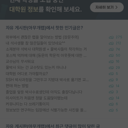
자유 게시판(아무개랩)에서 핫한 인기글은?
외부에서 괜찮은 랩을 알아보는 방법 (장문주의)
275
내 석사생활 참 많은일들이 있엇네요^^
212
소재분야 석박사 대학원생 + 물박사들이 착각하는 거
74
포스텍 억까에 대해 (동문의 학문적 아웃풋에 대한 반박)
50
교수님이 무서워요
16
물박사 되는 건 교수탓도 있는거 아니냐
29
대학원 어디로 가야할까요?
5
SSH 박사과정을 그만두고 지방대 박사로 옮기면 교수의 꿈은 끝일까요?
9
편애 하는 방법
14
졸업을 앞둔 박사수료생인데 아직도 출장다닙니다
3
이사이트가 처음엔 정말 도움많이됐는데
14
커뮤니티는 다 쓰레기통이지
6
정보보안 연구하는 입장에선 식별가능한 사진을 올리는건 비추이긴함
5
자유 게시판(아무개랩)에서 최근 댓글이 많이 달린 글