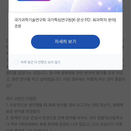
자유 게시판(아무개랩)
국가과학기술연구회 국가특임연구원(K-문샷 PD: AI과학자 분야)
미국 유학 게시판
초빙
미국 대학원 합격 후기 게시판
안녕하세요, 국숭세, 부경 중 하나의 촉매 연구실에서 약 5개월 정도 학부인
자세히 보기
대학원생 모집 게시판
턴을 했습니다. 이례적으로 2학년 초반에 시작해서 자잘한 프로젝트도 몇개
하고, 포스터도 발표하고, 운좋게 얻은 데이터로 곧 논문도 쓸 것 같습니다.
대학원 합격 후기 게시판
교수님께서는 매우 잘해주시고 제가 평가할 입장은 아니지만 연구실의 논문
하루 동안 이 컨텐츠 보지 않기
실적도 꽤 좋습니다. 그런데 문제는 제가 프로젝트를 하면서 이 분야에 대한
연구실(PI) 홍보 게시판
흥미를 잃었다는 것입니다. 동시에 생체재료 관련 분야에 흥미를 갖게 되었
고, 관련 연구를 하고 싶어졌습니다. 이런 경우에는 어떻게 하는 것이 좋을까
석박사 채용 정보 게시판
요?
임용 정보 게시판
제가 고민인 지점은
학부 인턴 게시판
1. 이성적으로 생각했을 때 촉매 분야를 걔속 갖고가는 것이 맞는지, 생체재
료로 분야를 변경할지
취업 게시판
2. 현재의 단순 관심사 변경으로 인해 분야를 바꾸는 것이 맞을지(고등학교
나 학부 1학년때부터 촉매 분야에 관심이 너무 많았고, 다시 관심사가 이쪽
임용 후기 게시판
으로 옮겨올 수도 있습니다. )