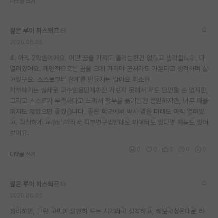
대댓글 쓰기
젊은 루이 파스퇴르
2026.06.05
4. 아직 2학년이에요. 어떤 꿈을 가져도 불가능한건 없다고 생각합니다. 다
열려있어요. 개인적으로는 꿈을 크게 가져야 근처라도 가본다고 생각하며 살
고있구요. 스스로부터 한계를 만들지는 말아요 최소한.
학부얘기는 실제로 교수임용단계까진 가보지 못해서 저도 단언할 순 없지만,
그리고 스스로가 부족하다고 느껴서 학부를 옮기는건 응원하지만, 너무 매몰
되지도 않았으면 좋겠습니다. 좋은 학교에서 박사 받을 미래도 아직 열려있
고, 착실하게 교수님 따라서 학부연구생인데도 데이터도 있다면 재능도 있어
보여요.
0
0
2
0
0
대댓글 쓰기
젊은 루이 파스퇴르
2026.06.05
정리하면, 그런 고민이 당연히 드는 시기라고 생각하고, 해보고싶은대로 하