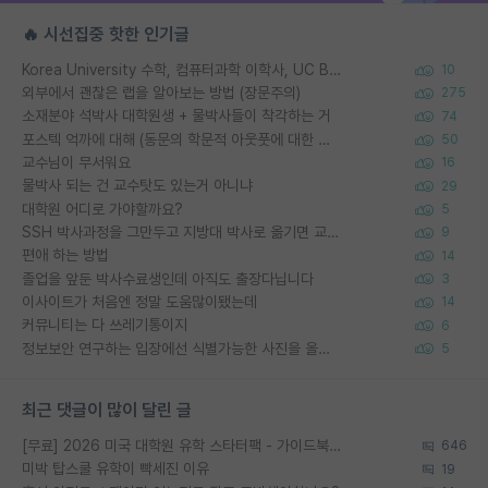
🔥 시선집중 핫한 인기글
Korea University 수학, 컴퓨터과학 이학사, UC Berkeley 산업공학 대학원 공학박사가 되는 것은 쉽지 않겠죠?
10
외부에서 괜찮은 랩을 알아보는 방법 (장문주의)
275
소재분야 석박사 대학원생 + 물박사들이 착각하는 거
74
포스텍 억까에 대해 (동문의 학문적 아웃풋에 대한 반박)
50
교수님이 무서워요
16
물박사 되는 건 교수탓도 있는거 아니냐
29
대학원 어디로 가야할까요?
5
SSH 박사과정을 그만두고 지방대 박사로 옮기면 교수의 꿈은 끝일까요?
9
편애 하는 방법
14
졸업을 앞둔 박사수료생인데 아직도 출장다닙니다
3
이사이트가 처음엔 정말 도움많이됐는데
14
커뮤니티는 다 쓰레기통이지
6
정보보안 연구하는 입장에선 식별가능한 사진을 올리는건 비추이긴함
5
최근 댓글이 많이 달린 글
[무료] 2026 미국 대학원 유학 스타터팩 - 가이드북 & 합격자 컨택메일 템플릿
646
미박 탑스쿨 유학이 빡세진 이유
19