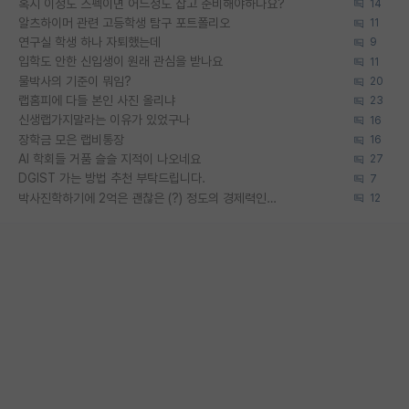
혹시 이정도 스펙이면 어느정도 잡고 준비해야하나요?
14
알츠하이머 관련 고등학생 탐구 포트폴리오
11
연구실 학생 하나 자퇴했는데
9
입학도 안한 신입생이 원래 관심을 받나요
11
물박사의 기준이 뭐임?
20
랩홈피에 다들 본인 사진 올리냐
23
신생랩가지말라는 이유가 있었구나
16
장학금 모은 랩비통장
16
AI 학회들 거품 슬슬 지적이 나오네요
27
DGIST 가는 방법 추천 부탁드립니다.
7
박사진학하기에 2억은 괜찮은 (?) 정도의 경제력인가요
12