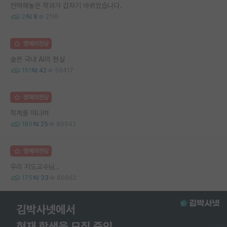
컨택해놓은 학과가 갑자기 바뀌었습니다.
2
8
2116
명예의전당
슬픈 국내 AI의 현실
151
42
59417
명예의전당
학계를 떠나며
185
25
85542
명예의전당
우리 지도교수님..
175
33
60662