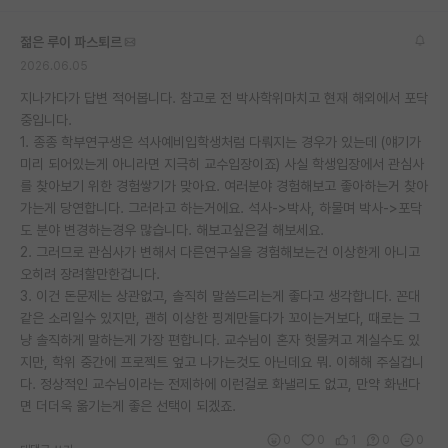
젊은 루이 파스퇴르
2026.06.05
지나가다가 답변 적어봅니다. 참고로 전 박사학위마치고 현재 해외에서 포닥
중입니다.
1. 종종 학부연구생은 석사예비입학생처럼 다뤄지는 경우가 있는데 (얘기가
미리 되어있는게 아니라면 지극히 교수입장이죠) 사실 학생입장에서 관심사
를 찾아보기 위한 경험쌓기가 맞아요. 여러분야 경험해보고 좋아하는거 찾아
가는게 당연합니다. 그러라고 하는거에요. 석사->박사, 하물며 박사->포닥
도 분야 변경하는경우 많습니다. 해보고싶은걸 해보세요.
2. 그러므로 관심사가 변해서 다른연구실을 경험해보는건 이상한게 아니고
오히려 장려할만한겁니다.
3. 이건 돈문제는 상관없고, 솔직히 말씀드리는게 좋다고 생각합니다. 꼰대
같은 소리일수 있지만, 괜히 이상한 핑계만들다가 꼬이는거보다, 때로는 그
냥 솔직하게 말하는게 가장 편합니다. 교수님이 혼자 헛물켜고 계실수도 있
지만, 학위 중간에 프로젝트 엎고 나가는것도 아닌데요 뭐. 이해해 주실겁니
다. 정상적인 교수님이라는 전제하에 이런걸로 화낼리도 없고, 만약 화낸다
면 더더욱 옮기는게 좋은 선택이 되겠죠.
0
0
1
0
0