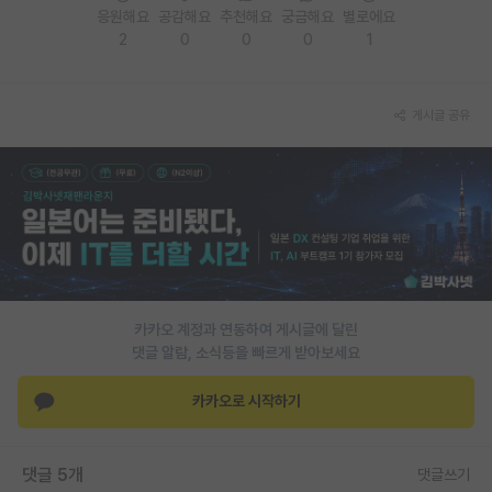
응원해요
공감해요
추천해요
궁금해요
별로에요
재팬라운지 🌸
2
0
0
0
1
게시글 공유
카카오 계정과 연동하여 게시글에 달린
댓글 알람, 소식등을 빠르게 받아보세요
카카오로 시작하기
댓글 5개
댓글쓰기