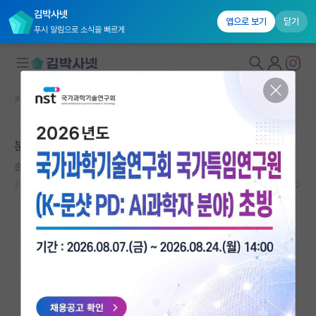
김박사넷
앱으로 보기
닫기
푸시 알림으로 소식을 빠르게
커뮤니티 홈
자유 게시판(아무개랩)
대학원생 모집
분야 변경에 관한 고민이 있습니다…
국내대학원 정보
순수한 존 스튜어트 밀
연구실&오픈랩
2026.06.05
5
573
커뮤니티
커뮤니티 홈
전체글보기
베스트 게시판
IF 명예의전당