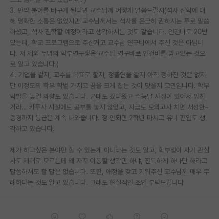
3. 만약 분야를 바꾸게 된다면 교수님께 어떻게 말씀드릴지(석사 진학에 대
PI 전용 게시판
해 명확한 소통은 없었지만 교수님께서는 석사를 은근히 권하시는 투로 말씀
하셨고, 석사 진학할 예정이라고 생각하시는 것도 같습니다. 인건비도 20받
인문사회 계열 게시판
았는데, 학교 프로그램으로 주신거고 교수님 연구비에서 주신 것은 아닙니
다. 저 제외 두명의 학부연구생은 교수님 연구비로 인건비를 받고있는 것으
특수/전문대학원 게시판
로 알고 있습니다.)
반도체/AI 게시판
4. 기업을 갈지, 교수를 목표로 할지, 정출연을 갈지 아직 정하진 것은 없지
만 이정도의 학부 학벌 가지고 꿈을 크게 잡는 것이 맞을지 고민입니다. 학부
장학금/장학생 게시판
학벌을 높일 의향도 있습니다. 군대도 갔다왔고 수능날 사정이 있어서 망친
거라… 카투사 시절에도 공부를 놓지 않았고, 지금도 모의고사 치면 서성한~
학술 정보 게시판
중경까지 등급은 계속 나와줍니다. 정 안되면 2학년 마치고 유니 편입도 생
각하고 있습니다.
홍보 게시판
제가 하고싶은 분야만 할 수 있는게 아니라는 것도 알고, 학부생이 자기 관심
커리어
사도 제대로 모르는데 왜 자꾸 이동할 생각만 하냐, 진득하게 하나만 해라고
유학교육
말씀하셔도 할 말은 없습니다. 또한, 애정을 갖고 키워주신 교수님께 매우 무
례하다는 것도 알고 있습니다. 그래도 현실적인 조언 부탁드립니다
이벤트
반도체 아카데미