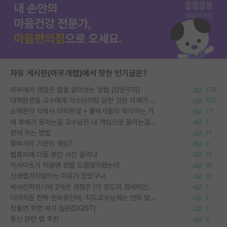
자유 게시판(아무개랩)에서 핫한 인기글은?
외부에서 괜찮은 랩을 알아보는 방법 (장문주의)
278
대학원생들 교수에게 가스라이팅 당한 것은 이해가 갑니다. 안타깝네요.
120
소재분야 석박사 대학원생 + 물박사들이 착각하는 거
77
왜 후배가 못하는걸 교수님은 내 책임으로 돌리는걸까요?
7
편애 하는 방법
17
물박사의 기준이 뭐임?
9
랩홈피에 다들 본인 사진 올리냐
13
이사이트가 처음엔 정말 도움많이됐는데
16
신생랩가지말라는 이유가 있었구나
20
박사진학하기에 2억은 괜찮은 (?) 정도의 경제력인가요
7
타대학원 컨텍 준비중인데, 지도교수님께는 언제 말씀드려야 할까요?
2
정출연 학연 박사 질문(DGIST)
2
통신 관련 랩 추천
3