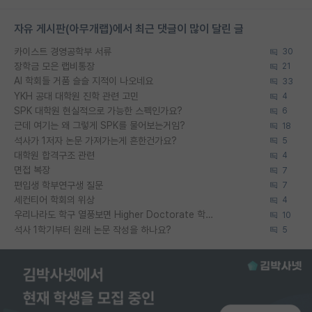
자유 게시판(아무개랩)에서 최근 댓글이 많이 달린 글
카이스트 경영공학부 서류
30
장학금 모은 랩비통장
21
AI 학회들 거품 슬슬 지적이 나오네요
33
YKH 공대 대학원 진학 관련 고민
4
SPK 대학원 현실적으로 가능한 스펙인가요?
6
근데 여기는 왜 그렇게 SPK를 물어보는거임?
18
석사가 1저자 논문 가져가는게 흔한건가요?
5
대학원 합격구조 관련
4
면접 복장
7
편입생 학부연구생 질문
7
세컨티어 학회의 위상
4
우리나라도 학구 열풍보면 Higher Doctorate 학위가 필요하다고 봅니다.
10
석사 1학기부터 원래 논문 작성을 하나요?
5