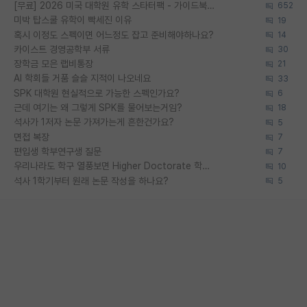
[무료] 2026 미국 대학원 유학 스타터팩 - 가이드북 & 합격자 컨택메일 템플릿
652
미박 탑스쿨 유학이 빡세진 이유
19
혹시 이정도 스펙이면 어느정도 잡고 준비해야하나요?
14
카이스트 경영공학부 서류
30
장학금 모은 랩비통장
21
AI 학회들 거품 슬슬 지적이 나오네요
33
SPK 대학원 현실적으로 가능한 스펙인가요?
6
근데 여기는 왜 그렇게 SPK를 물어보는거임?
18
석사가 1저자 논문 가져가는게 흔한건가요?
5
면접 복장
7
편입생 학부연구생 질문
7
우리나라도 학구 열풍보면 Higher Doctorate 학위가 필요하다고 봅니다.
10
석사 1학기부터 원래 논문 작성을 하나요?
5