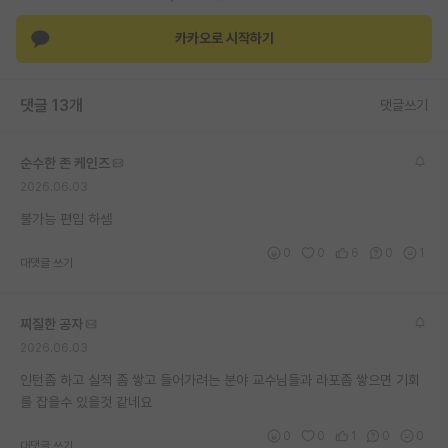
재팬라운지 🌸
카카오로 시작하기
댓글 13개
댓글쓰기
순수한 존 케인즈
2026.06.03
불가능 편입 하셈
0
0
6
0
1
대댓글 쓰기
찌질한 공자
2026.06.03
인턴좀 하고 실적 좀 쌓고 들어가려는 분야 교수님들과 라포좀 쌓으면 기회
를 잡을수 있을것 같네요
0
0
1
0
0
대댓글 쓰기