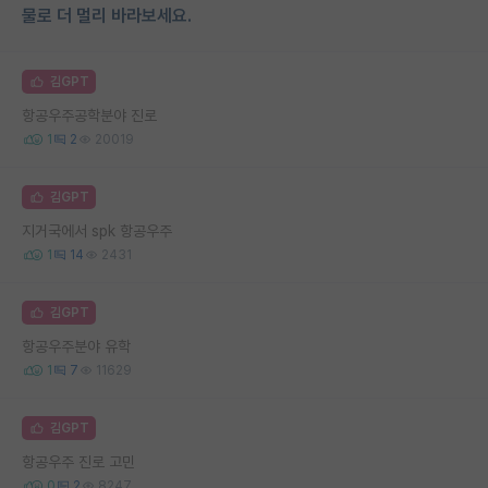
물로 더 멀리 바라보세요.
김GPT
항공우주공학분야 진로
1
2
20019
김GPT
지거국에서 spk 항공우주
1
14
2431
김GPT
항공우주분야 유학
1
7
11629
김GPT
항공우주 진로 고민
0
2
8247