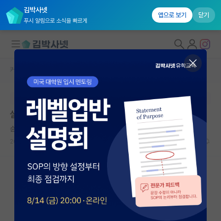
김박사넷
앱으로 보기
닫기
푸시 알림으로 소식을 빠르게
커뮤니티 홈
자유 게시판(아무개랩)
대학원생 모집
본문이 수정되지 않는 박제글입니다.
국내대학원 정보
설카 항공우주
연구실&오픈랩
순수한 플라톤
커뮤니티
2026.06.03
13
1613
커뮤니티 홈
전체글보기
베스트 게시판
IF 명예의전당