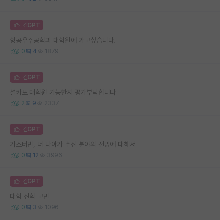
김GPT
항공우주공학과 대학원에 가고싶습니다.
0
4
1879
김GPT
설카포 대학원 가능한지 평가부탁합니다
2
9
2337
김GPT
가스터빈, 더 나아가 추진 분야의 전망에 대해서
0
12
3996
김GPT
대학 진학 고민
0
3
1096