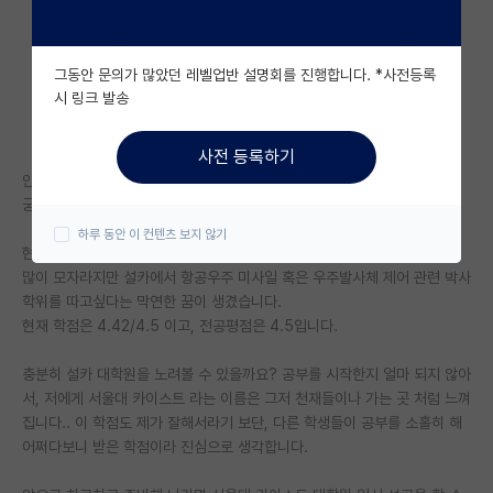
자유 게시판(아무개랩)
그동안 문의가 많았던 레벨업반 설명회를 진행합니다. *사전등록
미국 유학 게시판
시 링크 발송
미국 대학원 합격 후기 게시판
사전 등록하기
대학원생 모집 게시판
안녕하세요.
궁금한 것이 있어, 처음으로 김박사넷에 글을 남겨봅니다.
대학원 합격 후기 게시판
하루 동안 이 컨텐츠 보지 않기
현재 세종대학교 우주항공공학전공 2학년 1학기 재학중인 학부생입니다.
연구실(PI) 홍보 게시판
많이 모자라지만 설카에서 항공우주 미사일 혹은 우주발사체 제어 관련 박사
학위를 따고싶다는 막연한 꿈이 생겼습니다.
석박사 채용 정보 게시판
현재 학점은 4.42/4.5 이고, 전공평점은 4.5입니다.
임용 정보 게시판
충분히 설카 대학원을 노려볼 수 있을까요? 공부를 시작한지 얼마 되지 않아
학부 인턴 게시판
서, 저에게 서울대 카이스트 라는 이름은 그저 천재들이나 가는 곳 처럼 느껴
집니다.. 이 학점도 제가 잘해서라기 보단, 다른 학생들이 공부를 소홀히 해
취업 게시판
어쩌다보니 받은 학점이라 진심으로 생각합니다.
임용 후기 게시판