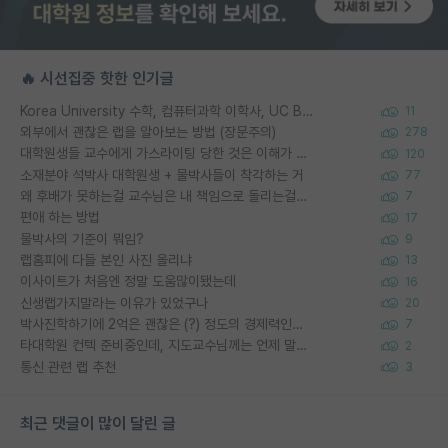
🔥 시선집중 핫한 인기글
Korea University 수학, 컴퓨터과학 이학사, UC Berkeley 산업공학 대학원 공학박사가 되는 것은 쉽지 않겠죠?
11
외부에서 괜찮은 랩을 알아보는 방법 (장문주의)
278
대학원생들 교수에게 가스라이팅 당한 것은 이해가 갑니다. 안타깝네요.
120
소재분야 석박사 대학원생 + 물박사들이 착각하는 거
77
왜 후배가 못하는걸 교수님은 내 책임으로 돌리는걸까요?
7
편애 하는 방법
17
물박사의 기준이 뭐임?
9
랩홈피에 다들 본인 사진 올리냐
13
이사이트가 처음엔 정말 도움많이됐는데
16
신생랩가지말라는 이유가 있었구나
20
박사진학하기에 2억은 괜찮은 (?) 정도의 경제력인가요
7
타대학원 컨텍 준비중인데, 지도교수님께는 언제 말씀드려야 할까요?
2
통신 관련 랩 추천
3
최근 댓글이 많이 달린 글