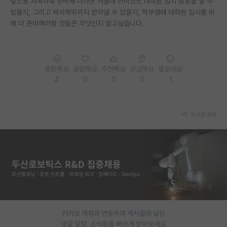
앞으로 차곡차곡 준비해 나가면 서울대 카이스트 대학원 입시 성공을 할 수
있을지, 그리고 박사학위까지 받아낼 수 있을지, 학부생때 대학원 입시를 위
PI 전용 게시판
해 더 준비해야할 것들은 무엇인지 알고싶습니다.
인문사회 계열 게시판
특수/전문대학원 게시판
응원해요
공감해요
추천해요
궁금해요
별로에요
반도체/AI 게시판
4
0
0
0
1
장학금/장학생 게시판
게시글 공유
학술 정보 게시판
홍보 게시판
커리어
유학교육
이벤트
카카오 계정과 연동하여 게시글에 달린
반도체 아카데미
댓글 알람, 소식등을 빠르게 받아보세요