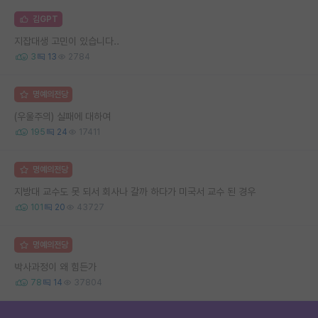
김GPT
지잡대생 고민이 있습니다..
3
13
2784
명예의전당
(우울주의) 실패에 대하여
195
24
17411
명예의전당
지방대 교수도 못 되서 회사나 갈까 하다가 미국서 교수 된 경우
101
20
43727
명예의전당
박사과정이 왜 힘든가
78
14
37804