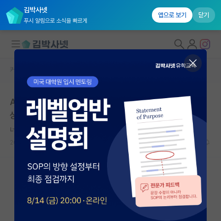
김박사넷
앱으로 보기
닫기
푸시 알림으로 소식을 빠르게
커뮤니티 홈
자유 게시판(아무개랩)
대학원생 모집
AI 관련 게시글과 댓글 작성하시는 "누적 신고가 20개 이
국내대학원 정보
상인 사용자입니다." 님 글 내용이 한결 같으시네요.
연구실&오픈랩
너그러운 피타고라스
커뮤니티
2026.06.04
1
873
커뮤니티 홈
전체글보기
베스트 게시판
IF 명예의전당