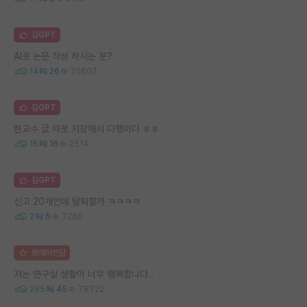
김GPT
AI로 논문 작성 하시는 분?
14
26
20607
김GPT
현교수 글 따로 저장해서 다행이다 ㅎㅎ
15
16
2514
김GPT
신고 20개인데 탈퇴할까 ㅋㅋㅋㅋ
2
6
7260
명예의전당
저는 연구실 생활이 너무 행복합니다..
295
45
78722