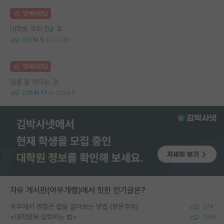
명예의전당
대학원 자퇴 2년 후
109
5
17236
명예의전당
일을 잘 한다는 것.
236
17
28984
자유 게시판(아무개랩)에서 핫한 인기글은?
외부에서 괜찮은 랩을 알아보는 방법 (장문주의)
274
<대학원에 입학하는 법>
1388