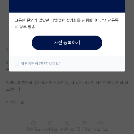
자유 게시판(아무개랩)
그동안 문의가 많았던 레벨업반 설명회를 진행합니다. *사전등록
미국 유학 게시판
시 링크 발송
미국 대학원 합격 후기 게시판
사전 등록하기
대학원생 모집 게시판
김박사넷 입문한 AI 관련 연구자입니다.
대학원 합격 후기 게시판
AI관련된 글들 읽고 있는데, "누적 신고가 20개 이상인 사용자입니다." 이
하루 동안 이 컨텐츠 보지 않기
분 진짜 내용들이 한결 같으시네요 ㅋㅋㅋㅋ
연구실(PI) 홍보 게시판
익명이라 특정할 수가 없는게 정상인데, 다 같은 사람이 작성한게 티가 날 정
석박사 채용 정보 게시판
도입니다.
임용 정보 게시판
신기하네요
학부 인턴 게시판
취업 게시판
응원해요
공감해요
추천해요
궁금해요
별로에요
임용 후기 게시판