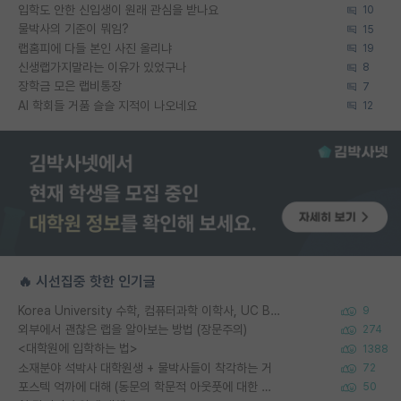
입학도 안한 신입생이 원래 관심을 받나요
10
물박사의 기준이 뭐임?
15
랩홈피에 다들 본인 사진 올리냐
19
신생랩가지말라는 이유가 있었구나
8
장학금 모은 랩비통장
7
AI 학회들 거품 슬슬 지적이 나오네요
12
🔥 시선집중 핫한 인기글
Korea University 수학, 컴퓨터과학 이학사, UC Berkeley 산업공학 대학원 공학박사가 되는 것은 쉽지 않겠죠?
9
외부에서 괜찮은 랩을 알아보는 방법 (장문주의)
274
<대학원에 입학하는 법>
1388
소재분야 석박사 대학원생 + 물박사들이 착각하는 거
72
포스텍 억까에 대해 (동문의 학문적 아웃풋에 대한 반박)
50