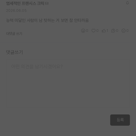
염세적인 프랜시스 크릭
재팬라운지 🌸
2026.06.05
능력 미달인 사람이 남 탓하는 거 보면 참 안타까움
0
0
1
0
0
대댓글 쓰기
댓글쓰기
등록