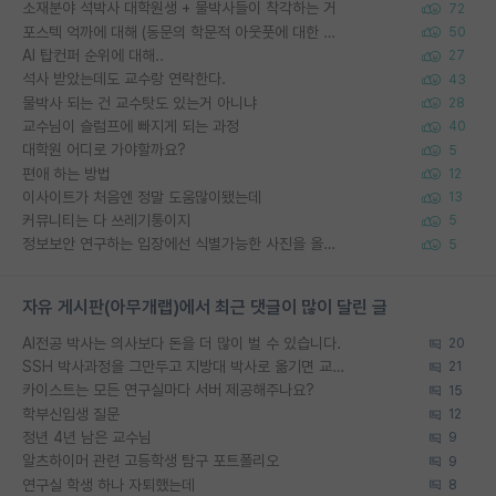
소재분야 석박사 대학원생 + 물박사들이 착각하는 거
72
포스텍 억까에 대해 (동문의 학문적 아웃풋에 대한 반박)
50
AI 탑컨퍼 순위에 대해..
27
석사 받았는데도 교수랑 연락한다.
43
물박사 되는 건 교수탓도 있는거 아니냐
28
교수님이 슬럼프에 빠지게 되는 과정
40
대학원 어디로 가야할까요?
5
편애 하는 방법
12
이사이트가 처음엔 정말 도움많이됐는데
13
커뮤니티는 다 쓰레기통이지
5
정보보안 연구하는 입장에선 식별가능한 사진을 올리는건 비추이긴함
5
자유 게시판(아무개랩)에서 최근 댓글이 많이 달린 글
AI전공 박사는 의사보다 돈을 더 많이 벌 수 있습니다.
20
SSH 박사과정을 그만두고 지방대 박사로 옮기면 교수의 꿈은 끝일까요?
21
카이스트는 모든 연구실마다 서버 제공해주나요?
15
학부신입생 질문
12
정년 4년 남은 교수님
9
알츠하이머 관련 고등학생 탐구 포트폴리오
9
연구실 학생 하나 자퇴했는데
8