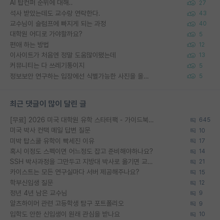
AI 탑컨퍼 순위에 대해..
27
석사 받았는데도 교수랑 연락한다.
43
교수님이 슬럼프에 빠지게 되는 과정
40
대학원 어디로 가야할까요?
5
편애 하는 방법
12
이사이트가 처음엔 정말 도움많이됐는데
13
커뮤니티는 다 쓰레기통이지
5
정보보안 연구하는 입장에선 식별가능한 사진을 올리는건 비추이긴함
5
최근 댓글이 많이 달린 글
[무료] 2026 미국 대학원 유학 스타터팩 - 가이드북 & 합격자 컨택메일 템플릿
645
미국 박사 컨택 메일 답변 질문
10
미박 탑스쿨 유학이 빡세진 이유
17
혹시 이정도 스펙이면 어느정도 잡고 준비해야하나요?
14
SSH 박사과정을 그만두고 지방대 박사로 옮기면 교수의 꿈은 끝일까요?
21
카이스트는 모든 연구실마다 서버 제공해주나요?
15
학부신입생 질문
12
정년 4년 남은 교수님
9
알츠하이머 관련 고등학생 탐구 포트폴리오
9
입학도 안한 신입생이 원래 관심을 받나요
10