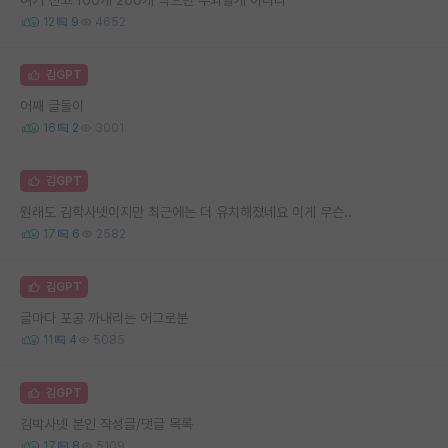
12
9
4652
김GPT
어째 글들이
16
2
3001
김GPT
원래도 김학사넷이지만 최근에는 더 유치해졌네요 이게 무슨..
17
6
2582
김GPT
글마다 포공 까내리는 어그로분
11
4
5085
김GPT
김박사넷 본인 작성글/댓글 목록
17
8
5109