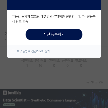
자유 게시판(아무개랩)
그동안 문의가 많았던 레벨업반 설명회를 진행합니다. *사전등록
미국 유학 게시판
시 링크 발송
미국 대학원 합격 후기 게시판
본인이 작성한 글이나 댓글 리스트를 보여주는 기능이 없나요? 커뮤니티의
사전 등록하기
대학원생 모집 게시판
가장 기본적인 기능인데, 제가 찾지 못하는건지요...
대학원 합격 후기 게시판
하루 동안 이 컨텐츠 보지 않기
연구실(PI) 홍보 게시판
응원해요
공감해요
추천해요
궁금해요
별로에요
1
16
0
0
0
석박사 채용 정보 게시판
임용 정보 게시판
게시글 공유
학부 인턴 게시판
취업 게시판
임용 후기 게시판