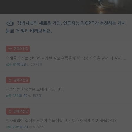
김박사넷의 새로운 거인, 인공지능 김GPT가 추천하는 게시
물로 더 멀리 바라보세요.
명예의전당
후배들의 진로 선택과 균형된 정보 획득을 위해 익명의 힘을 빌어 다 같이 연봉 공개 타임 한번 갖는 것 어때요?
81
63
20736
명예의전당
교수님들 학생들은 노예가 아닙니다.
132
52
19751
명예의전당
박사졸업이 길어져 남편이 힘들어합니다. 제가 어떻게 하면 좋을까요?
206
31
61375