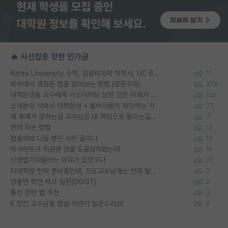
🔥 시선집중 핫한 인기글
Korea University 수학, 컴퓨터과학 이학사, UC Berkeley 산업공학 대학원 공학박사가 되는 것은 쉽지 않겠죠?
11
외부에서 괜찮은 랩을 알아보는 방법 (장문주의)
278
대학원생들 교수에게 가스라이팅 당한 것은 이해가 갑니다. 안타깝네요.
120
소재분야 석박사 대학원생 + 물박사들이 착각하는 거
77
왜 후배가 못하는걸 교수님은 내 책임으로 돌리는걸까요?
7
편애 하는 방법
17
랩홈피에 다들 본인 사진 올리냐
13
이사이트가 처음엔 정말 도움많이됐는데
16
신생랩가지말라는 이유가 있었구나
20
타대학원 컨텍 준비중인데, 지도교수님께는 언제 말씀드려야 할까요?
2
정출연 학연 박사 질문(DGIST)
2
통신 관련 랩 추천
3
K 전전 교수님들 랩실 어떤지 질문드려요!
2