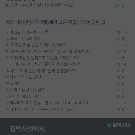
K 전전 교수님들 랩실 어떤지 질문드려요!
2
자유 게시판(아무개랩)에서 최근 댓글이 많이 달린 글
카이스트 경영공학부 서류
30
장학금 모은 랩비통장
21
AI 학회들 거품 슬슬 지적이 나오네요
33
박사진학하기에 2억은 괜찮은 (?) 정도의 경제력인가요
16
SPK 대학원 현실적으로 가능한 스펙인가요?
6
근데 여기는 왜 그렇게 SPK를 물어보는거임?
18
석사가 1저자 논문 가져가는게 흔한건가요?
5
대학원 합격구조 관련
4
면접 복장
9
편입생 학부연구생 질문
7
세컨티어 학회의 위상
6
우리나라도 학구 열풍보면 Higher Doctorate 학위가 필요하다고 봅니다.
12
석사 1학기부터 원래 논문 작성을 하나요?
8