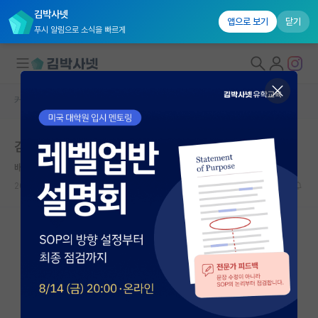
김박사넷
앱으로 보기
닫기
푸시 알림으로 소식을 빠르게
커뮤니티 홈
자유 게시판(아무개랩)
대학원생 모집
김박사넷 본인 작성글/댓글 목록
국내대학원 정보
배고픈 에르빈 슈뢰딩거
연구실&오픈랩
2022.07.08
8
5118
커뮤니티
커뮤니티 홈
전체글보기
베스트 게시판
IF 명예의전당