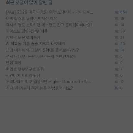
최근 댓글이 많이 달린 글
[무료] 2026 미국 대학원 유학 스타터팩 - 가이드북 & 합격자 컨택메일 템플릿
653
미박 탑스쿨 유학이 빡세진 이유
19
혹시 이정도 스펙이면 어느정도 잡고 준비해야하나요?
14
카이스트 경영공학부 서류
30
장학금 모은 랩비통장
21
AI 학회들 거품 슬슬 지적이 나오네요
33
근데 여기는 왜 그렇게 SPK를 물어보는거임?
18
석사가 1저자 논문 가져가는게 흔한건가요?
5
면접 복장
9
편입생 학부연구생 질문
7
세컨티어 학회의 위상
6
우리나라도 학구 열풍보면 Higher Doctorate 학위가 필요하다고 봅니다.
12
석사 1학기부터 원래 논문 작성을 하나요?
8