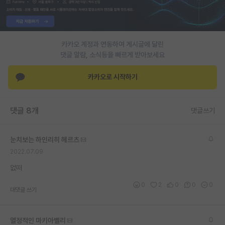
PI 전용 게시판
인문사회 계열 게시판
카카오 계정과 연동하여 게시글에 달린
댓글 알람, 소식등을 빠르게 받아보세요
특수/전문대학원 게시판
반도체/AI 게시판
카카오로 시작하기
장학금/장학생 게시판
댓글 8개
댓글쓰기
학술 정보 게시판
홍보 게시판
눈치보는 하인리히 헤르츠
2022.07.09
커리어
없떠
유학교육
0
2
0
0
0
대댓글 쓰기
이벤트
반도체 아카데미
열정적인 마키아벨리