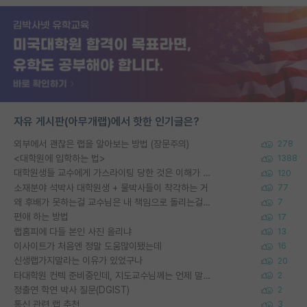
자유 게시판(아무개랩)에서 핫한 인기글은?
외부에서 괜찮은 랩을 알아보는 방법 (장문주의)
278
<대학원에 입학하는 법>
1388
대학원생들 교수에게 가스라이팅 당한 것은 이해가 갑니다. 안타깝네요.
120
소재분야 석박사 대학원생 + 물박사들이 착각하는 거
77
왜 후배가 못하는걸 교수님은 내 책임으로 돌리는걸까요?
7
편애 하는 방법
17
랩홈피에 다들 본인 사진 올리냐
13
이사이트가 처음엔 정말 도움많이됐는데
16
신생랩가지말라는 이유가 있었구나
20
타대학원 컨텍 준비중인데, 지도교수님께는 언제 말씀드려야 할까요?
2
정출연 학연 박사 질문(DGIST)
2
통신 관련 랩 추천
3