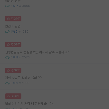
랩방장 행동
4
7
3565
김GPT
인건비 관련
1
5
1086
김GPT
신생랩일경우 랩실정보는 어디서 알수 있을까요?
0
8
2076
김GPT
랩실 사람들 뭐라고 불러 ??
0
9
1655
김GPT
랩실 분위기가 저랑 너무 안맞습니다.
9
19
3791