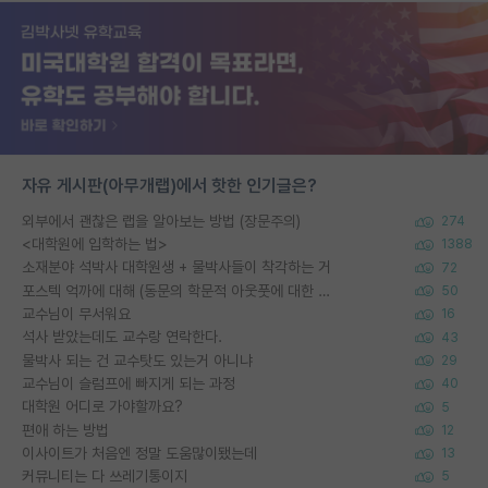
자유 게시판(아무개랩)에서 핫한 인기글은?
외부에서 괜찮은 랩을 알아보는 방법 (장문주의)
274
<대학원에 입학하는 법>
1388
소재분야 석박사 대학원생 + 물박사들이 착각하는 거
72
포스텍 억까에 대해 (동문의 학문적 아웃풋에 대한 반박)
50
교수님이 무서워요
16
석사 받았는데도 교수랑 연락한다.
43
물박사 되는 건 교수탓도 있는거 아니냐
29
교수님이 슬럼프에 빠지게 되는 과정
40
대학원 어디로 가야할까요?
5
편애 하는 방법
12
이사이트가 처음엔 정말 도움많이됐는데
13
커뮤니티는 다 쓰레기통이지
5