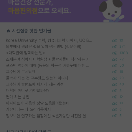
🔥 시선집중 핫한 인기글
Korea University 수학, 컴퓨터과학 이학사, UC Berkeley 산업공학 대학원 공학박사가 되는 것은 쉽지 않겠죠?
10
외부에서 괜찮은 랩을 알아보는 방법 (장문주의)
274
<대학원에 입학하는 법>
1388
소재분야 석박사 대학원생 + 물박사들이 착각하는 거
72
포스텍 억까에 대해 (동문의 학문적 아웃풋에 대한 반박)
50
교수님이 무서워요
16
물박사 되는 건 교수탓도 있는거 아니냐
29
교수님이 슬럼프에 빠지게 되는 과정
40
대학원 어디로 가야할까요?
5
편애 하는 방법
12
이사이트가 처음엔 정말 도움많이됐는데
13
커뮤니티는 다 쓰레기통이지
5
정보보안 연구하는 입장에선 식별가능한 사진을 올리는건 비추이긴함
5