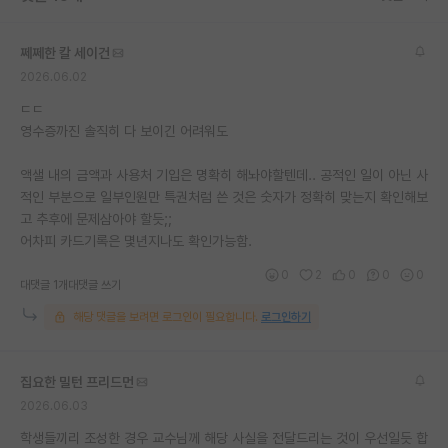
재팬라운지 🌸
쩨쩨한 칼 세이건
2026.06.02
ㄷㄷ
영수증까진 솔직히 다 보이긴 어려워도
액샐 내의 금액과 사용처 기입은 명확히 해놔야할텐데.. 공적인 일이 아닌 사
적인 부분으로 일부인원만 특권처럼 쓴 것은 숫자가 정확히 맞는지 확인해보
고 추후에 문제삼아야 할듯;;
어차피 카드기록은 몇년지나도 확인가능함.
0
2
0
0
0
대댓글 1개
대댓글 쓰기
해당 댓글을 보려면 로그인이 필요합니다.
로그인하기
집요한 밀턴 프리드먼
2026.06.03
학생들끼리 조성한 경우 교수님께 해당 사실을 전달드리는 것이 우선일듯 합