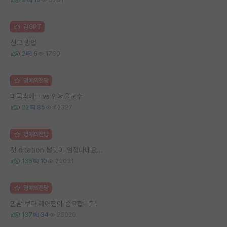
김GPT
신고 방법
2
6
1760
명예의전당
미국빅테크 vs 인서울교수
22
85
42327
명예의전당
첫 citation 뽕맛이 엄청나네요...
136
10
23031
명예의전당
만남 보다 헤어짐이 중요합니다.
137
34
26020