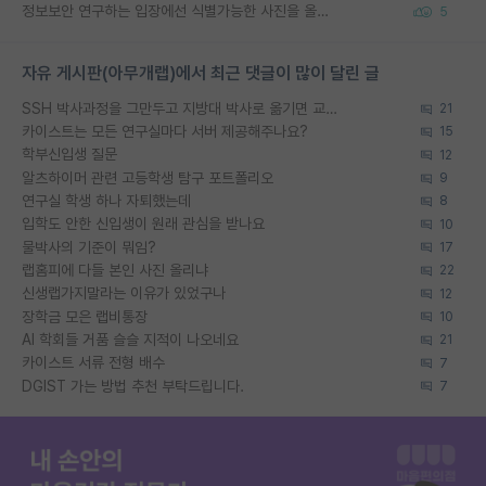
정보보안 연구하는 입장에선 식별가능한 사진을 올리는건 비추이긴함
5
자유 게시판(아무개랩)에서 최근 댓글이 많이 달린 글
SSH 박사과정을 그만두고 지방대 박사로 옮기면 교수의 꿈은 끝일까요?
21
카이스트는 모든 연구실마다 서버 제공해주나요?
15
학부신입생 질문
12
알츠하이머 관련 고등학생 탐구 포트폴리오
9
연구실 학생 하나 자퇴했는데
8
입학도 안한 신입생이 원래 관심을 받나요
10
물박사의 기준이 뭐임?
17
랩홈피에 다들 본인 사진 올리냐
22
신생랩가지말라는 이유가 있었구나
12
장학금 모은 랩비통장
10
AI 학회들 거품 슬슬 지적이 나오네요
21
카이스트 서류 전형 배수
7
DGIST 가는 방법 추천 부탁드립니다.
7