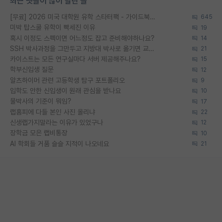
최근 댓글이 많이 달린 글
[무료] 2026 미국 대학원 유학 스타터팩 - 가이드북 & 합격자 컨택메일 템플릿
645
미박 탑스쿨 유학이 빡세진 이유
19
혹시 이정도 스펙이면 어느정도 잡고 준비해야하나요?
14
SSH 박사과정을 그만두고 지방대 박사로 옮기면 교수의 꿈은 끝일까요?
21
카이스트는 모든 연구실마다 서버 제공해주나요?
15
학부신입생 질문
12
알츠하이머 관련 고등학생 탐구 포트폴리오
9
입학도 안한 신입생이 원래 관심을 받나요
10
물박사의 기준이 뭐임?
17
랩홈피에 다들 본인 사진 올리냐
22
신생랩가지말라는 이유가 있었구나
12
장학금 모은 랩비통장
10
AI 학회들 거품 슬슬 지적이 나오네요
21