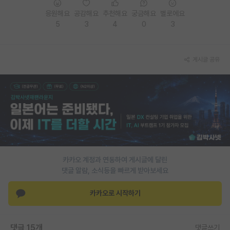
응원해요
공감해요
추천해요
궁금해요
별로에요
PI 전용 게시판
5
3
4
0
3
인문사회 계열 게시판
특수/전문대학원 게시판
게시글 공유
반도체/AI 게시판
장학금/장학생 게시판
학술 정보 게시판
홍보 게시판
커리어
카카오 계정과 연동하여 게시글에 달린
댓글 알람, 소식등을 빠르게 받아보세요
유학교육
카카오로 시작하기
이벤트
반도체 아카데미
댓글 15개
댓글쓰기