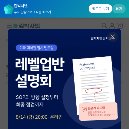
김박사넷
앱으로 보기
닫기
푸시 알림으로 소식을 빠르게
커뮤니티 홈
자유 게시판(아무개랩)
대학원생 모집
본문이 수정되지 않는 박제글입니다.
국내대학원 정보
랩비 신고하는 게 맞을까요?
연구실&오픈랩
달리는 라이프니츠
커뮤니티
2026.06.02
15
6826
커뮤니티 홈
전체글보기
베스트 게시판
IF 명예의전당