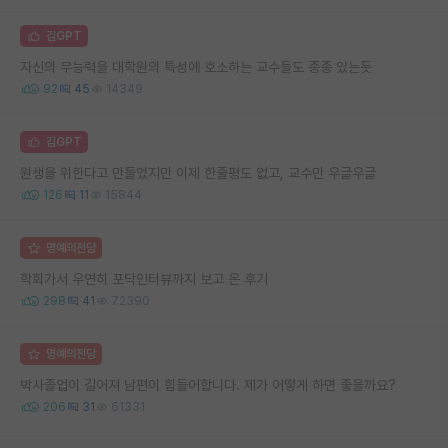
김GPT
자신의 무능력을 대학원의 특성에 호소하는 교수들도 종종 있는듯
92
45
14349
김GPT
원생을 위한다고 만들었지만 이제 한줄평도 없고, 교수만 우글우글
126
11
15844
명예의전당
학회가서 우연히 포닥인터뷰까지 보고 온 후기
298
41
72390
명예의전당
박사졸업이 길어져 남편이 힘들어합니다. 제가 어떻게 하면 좋을까요?
206
31
61331