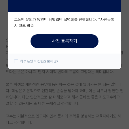
자유 게시판(아무개랩)
그동안 문의가 많았던 레벨업반 설명회를 진행합니다. *사전등록
미국 유학 게시판
시 링크 발송
미국 대학원 합격 후기 게시판
요즘 새로 임용되는 교수님들은 예전처럼 "우리 딸 좀 데리러 가라", "이사하
사전 등록하기
대학원생 모집 게시판
는데 와서 도와라" 같은 악질적인 사례는 많이 줄어든 것 같습니다. 오히려
지도교수와 대학원생 사이의 연결이 점점 약해지는 추세에 더 가깝다고 느낍
대학원 합격 후기 게시판
니다. 예전에는 교수님이 말 그대로 '은사'에 가까운 존재였다면, 요즘은 그
하루 동안 이 컨텐츠 보지 않기
보다는 조금 더 비즈니스적인 관계인 경우가 많아 보입니다. 물론 이것이 나
연구실(PI) 홍보 게시판
쁘다는 뜻은 아니고, 단지 시대적 변화의 흐름이 그렇다는 의미입니다.
석박사 채용 정보 게시판
물론 학생을 개인적인 용무에 동원하는 것은 절대 있어서는 안 되는 일입니
다. 학생은 기본적으로 인간적인 존중을 받아야 하며, 이는 너무나 당연한 전
임용 정보 게시판
제입니다. 다만 인간적으로 잘 대해준다고 해서 곧바로 좋은 지도교수라고
학부 인턴 게시판
말할 수 있는지는 또 다른 문제라고 생각합니다.
취업 게시판
교수는 기본적으로 연구자이면서 동시에 후학을 양성하는 교육자이기도 하
다고 생각합니다.
임용 후기 게시판