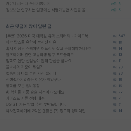
커뮤니티는 다 쓰레기통이지
6
정보보안 연구하는 입장에선 식별가능한 사진을 올리는건 비추이긴함
5
최근 댓글이 많이 달린 글
[무료] 2026 미국 대학원 유학 스타터팩 - 가이드북 & 합격자 컨택메일 템플릿
647
미박 탑스쿨 유학이 빡세진 이유
19
혹시 이정도 스펙이면 어느정도 잡고 준비해야하나요?
14
알츠하이머 관련 고등학생 탐구 포트폴리오
13
입학도 안한 신입생이 원래 관심을 받나요
11
물박사의 기준이 뭐임?
20
랩홈피에 다들 본인 사진 올리냐
23
신생랩가지말라는 이유가 있었구나
16
장학금 모은 랩비통장
19
AI 학회들 거품 슬슬 지적이 나오네요
27
카이스트 서류 전형 배수
7
DGIST 가는 방법 추천 부탁드립니다.
7
박사진학하기에 2억은 괜찮은 (?) 정도의 경제력인가요
14