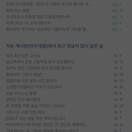
SSH 박사과정을 그만두고 지방대 박사로 옮기면 교수의 꿈은 끝일까요?
9
편애 하는 방법
15
이사이트가 처음엔 정말 도움많이됐는데
14
커뮤니티는 다 쓰레기통이지
6
정보보안 연구하는 입장에선 식별가능한 사진을 올리는건 비추이긴함
5
자유 게시판(아무개랩)에서 최근 댓글이 많이 달린 글
정년 4년 남은 교수님
9
알츠하이머 관련 고등학생 탐구 포트폴리오
13
입학도 안한 신입생이 원래 관심을 받나요
11
물박사의 기준이 뭐임?
20
랩홈피에 다들 본인 사진 올리냐
23
신생랩가지말라는 이유가 있었구나
16
오늘 카이스트 발표
6
장학금 모은 랩비통장
19
AI 학회들 거품 슬슬 지적이 나오네요
27
카이스트 서류 전형 배수
7
DGIST 가는 방법 추천 부탁드립니다.
7
박사진학하기에 2억은 괜찮은 (?) 정도의 경제력인가요
14
근데 여기는 왜 그렇게 SPK를 물어보는거임?
7