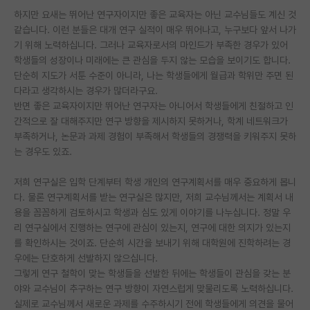
하지만 요새는 뛰어난 연구자이지만 좋은 교육자는 아닌 교수님들도 계신 것
PI 전용 게시판
같습니다. 이런 분들은 대개 연구 실적이 매우 뛰어나고, 누구보다 앞서 나가
기 위해 노력하십니다. 그러나 교육자로서의 마인드가 부족한 경우가 있어
인문사회 계열 게시판
학생들의 성장이나 미래에는 큰 관심을 두지 않는 모습을 보이기도 합니다.
단순히 지도가 서툰 수준이 아니라, 나는 학생들에게 월급과 학위만 주면 된
특수/전문대학원 게시판
다라고 생각하시는 경우가 많더라구요.
반도체/AI 게시판
반면 좋은 교육자이지만 뛰어난 연구자는 아니어서 학생들에게 친절하고 인
간적으로 잘 대해주지만 연구 방향을 제시하지 못하거나, 학계 네트워크가
장학금/장학생 게시판
부족하거나, 논문과 과제 경험이 부족해서 학생들의 경쟁력을 키워주지 못하
는 경우도 있죠.
학술 정보 게시판
저희 연구실은 입학 단계부터 학생 개인의 연구계획서를 매우 중요하게 봅니
홍보 게시판
다. 물론 연구계획서를 받는 연구실은 많지만, 저희 교수님께서는 계획서 내
용을 꼼꼼하게 검토하시고 학생과 심도 있게 이야기를 나누십니다. 정말 우
커리어
리 연구실에서 진행하는 연구에 관심이 있는지, 연구에 대한 의지가 있는지
유학교육
를 확인하시는 것이죠. 단순히 시간을 보내기 위해 대학원에 진학하려는 경
우에는 단호하게 선발하지 않으십니다.
이벤트
그렇게 연구 철학이 맞는 학생들을 선발한 뒤에는 학생들이 관심을 갖는 분
야와 교수님이 추구하는 연구 방향이 자연스럽게 맞물리도록 노력하십니다.
반도체 아카데미
실제로 교수님께서 새로운 과제를 수주하시기 전에 학생들에게 의견을 물어