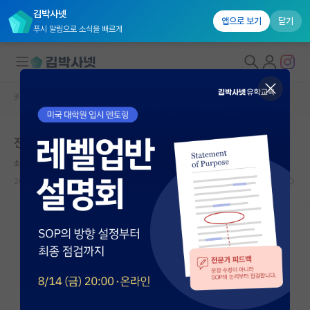
김박사넷
앱으로 보기
닫기
푸시 알림으로 소식을 빠르게
커뮤니티 홈
자유 게시판(아무개랩)
대학원생 모집
전 저희 지도교수님이 참 좋습니다
국내대학원 정보
쇠약한 어니스트 헤밍웨이
연구실&오픈랩
2026.06.03
9
7892
커뮤니티
커뮤니티 홈
전체글보기
베스트 게시판
IF 명예의전당