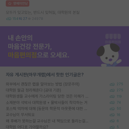
명예의전당
모두가 잊고있는, 반드시 잊혀질, 대학원의 본질
154
27
24978
자유 게시판(아무개랩)에서 핫한 인기글은?
외부에서 괜찮은 랩을 알아보는 방법 (장문주의)
275
대학원 월급 정리해준다 (공대 기준)
275
대학원생들 교수에게 가스라이팅 당한 것은 이해가 갑니다. 안타깝네요.
119
소재분야 석박사 대학원생 + 물박사들이 착각하는 거
74
포스텍 억까에 대해 (동문의 학문적 아웃풋에 대한 반박)
50
교수님이 무서워요
16
왜 후배가 못하는걸 교수님은 내 책임으로 돌리는걸까요?
6
대학원 어디로 가야할까요?
5