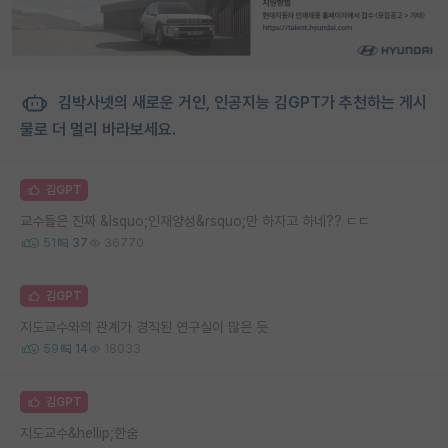
김박사넷의 새로운 거인, 인공지능 김GPT가 추천하는 게시
물로 더 멀리 바라보세요.
김GPT
교수들은 진짜 &lsquo;인재양성&rsquo;만 하자고 하네?? ㄷㄷ
51
37
36770
김GPT
지도교수와의 관계가 경직된 연구실이 많은 듯
59
14
18033
김GPT
지도교수&hellip;한숨