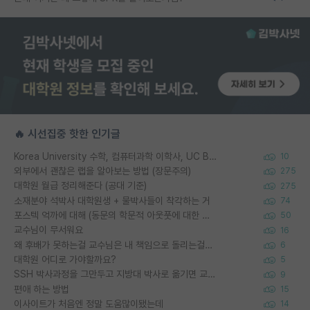
🔥 시선집중 핫한 인기글
Korea University 수학, 컴퓨터과학 이학사, UC Berkeley 산업공학 대학원 공학박사가 되는 것은 쉽지 않겠죠?
10
외부에서 괜찮은 랩을 알아보는 방법 (장문주의)
275
대학원 월급 정리해준다 (공대 기준)
275
소재분야 석박사 대학원생 + 물박사들이 착각하는 거
74
포스텍 억까에 대해 (동문의 학문적 아웃풋에 대한 반박)
50
교수님이 무서워요
16
왜 후배가 못하는걸 교수님은 내 책임으로 돌리는걸까요?
6
대학원 어디로 가야할까요?
5
SSH 박사과정을 그만두고 지방대 박사로 옮기면 교수의 꿈은 끝일까요?
9
편애 하는 방법
15
이사이트가 처음엔 정말 도움많이됐는데
14