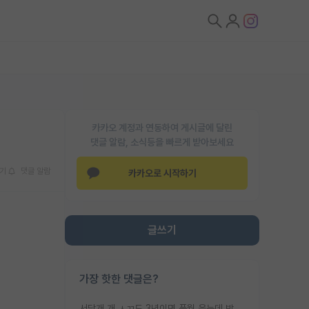
카카오 계정과 연동하여 게시글에 달린
댓글 알람, 소식등을 빠르게 받아보세요
기
댓글 알람
카카오로 시작하기
글쓰기
가장 핫한 댓글은?
서당개 개 ㅅㄲ도 3년이면 풍월 읊는데 박사 5년 이상 대리고 있으면서 물된건 교수 탓 맞는ㄱ게 거기가 서당이 아니란 소리임