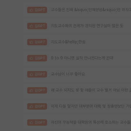
교수들은 진짜 &lsquo;인재양성&rsquo;만 하자
김GPT
지도교수와의 관계가 경직된 연구실이 많은 듯
김GPT
지도교수&hellip;한숨
김GPT
9 to 9 아니면 실적 안나온다는게 꼰대
김GPT
교수님이 너무 좋아요
김GPT
왜 교수 되지도 못 할 애들이 교수 별거 아님 이런 
김GPT
이제 다들 알지만 대부분의 대확 및 정출연보단 기
김GPT
자신의 무능력을 대학원의 특성에 호소하는 교수들
김GPT