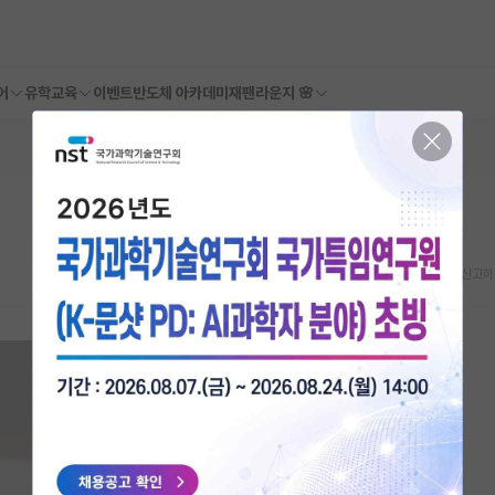
어
유학교육
이벤트
반도체 아카데미
재팬라운지 🌸
스크랩
신고하