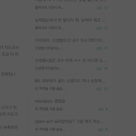
물박사의 기준이 뭐임?
12
능력없는박사 란 말이지 뭐. 능력이 뭐고 능력이 있다는게 뭔지는 사람마다 기준이 다르니까 얘기해봐야 서로 자기 기준만 얘기해서 논쟁이 끝이 안나고. 주위에서 능력있고 야심있는 신입생이 교수가 유의미한 피드백을 아예 안주면서 제대로된 과제에 참여해볼 기회도 제공하지 않고 잡일 뺑뺑이만 돌려서 맨날 단순작업만 하면서 밤새다가 눈빛이 점점 죽어가는걸 본 사람은 물박사는 교수탓이라고 하고, 교수는 이것저것 알려도 주고 기회도 주고 사수 동기 붙여주면서 어떻게든 끌고가려고 하는데 본인이 매일 뺀질거리면서 출근 하는둥마는둥 하다가 기껏 와서도 폰이나 쳐다보다가 실험 망치고 저녁약속있어서 먼저 가볼게요~ 하는걸 본 사람은 물박사는 본인탓이라고 함.
물박사의 기준이 뭐임?
13
가지마라. 신생랩이고 내가 석사 3학기차인데 최고참인데 나도 아무것도 모르는데 교수가 후배들 왜 논문 교육 안시키냐. 논문 왜 안 써오냐 닦달한다
히려 지도교수
신생랩가지말라는 이유가 있었구나
17
 조금 더 비
신생랩+젊은 교수 이게 ㄹㅇ 모 아니면 도인듯.
신생랩가지말라는 이유가 있었구나
16
한 전제입니
ML 대부분이 골드 스탠다드 하나 상정해놓고 (벤치마크 데이터셋이 여러 개면 여러 개 상정) 그거 얼마나 잘 맞추나 싸움임 가끔 번뜩이는 설계 철학을 보여주는 논문들도 있지만 대부분 그거 성적 얼마나 더 올리느라에 혈안이 되어 있는 측면이 잇음
AI 학회들 거품 슬슬 지적이 나오네요
13
neurips는 괜찮음
 나가기 위
AI 학회들 거품 슬슬 지적이 나오네요
9
순히 지도가
open ai가 ai대장아님? 그럼 쟤가 하는 말이 다 맞겠네
가 부족하거
AI 학회들 거품 슬슬 지적이 나오네요
8