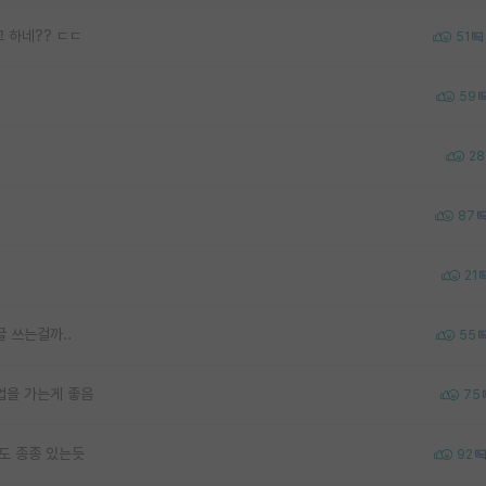
고 하네?? ㄷㄷ
51
59
28
87
21
글 쓰는걸까..
55
업을 가는게 좋음
75
도 종종 있는듯
92