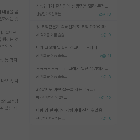
신생랩 1기 출신인데 신생랩은 줠라 무거운 바벨 같은거임. 들면 대박인데 못들면 깔려 죽음. 아무도 알려주지 않는 환경에서 자생해야하지만, 일단 살아남았다면 그 어떤 사람보다 악착같고 생존력 높은 사람으로 거듭날 수 있음
 내용을 꼼
신생랩가지말라는 이유가 있었구나
18
인하시는 것
뭐 토익같은게 되버린거죠 토익 900이라고 영어잘하는건 아닙니다만 잘하는사람은 다 900을 넘는 그런
다. 실제로
AI 학회들 거품 슬슬 지적이 나오네요
9
수행하는 것
교수의 역
내가 그렇게 말할땐 신고나 누르더니
AI 학회들 거품 슬슬 지적이 나오네요
11
생 등 각자
ㅋㅋㅋㅋㅋㅋ ㅠㅠ 그래서 일단 유명해지는게 중요한거같습니다
AI 학회들 거품 슬슬 지적이 나오네요
8
 나오고, 다
32살에도 이런 질문을 하는군요...?
박사진학하기에 2억은 괜찮은 (?) 정도의 경제력인가요
22
지금의 교수님
수 있는 제
나랑 걍 판박이인 상황이네 진심 뭐같음
신생랩가지말라는 이유가 있었구나
8