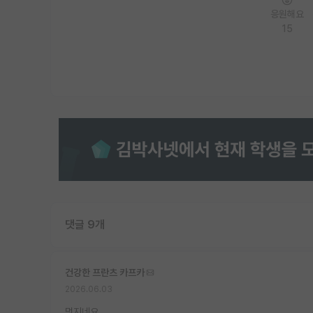
응원해요
15
댓글 9개
건강한 프란츠 카프카
2026.06.03
멋지네요