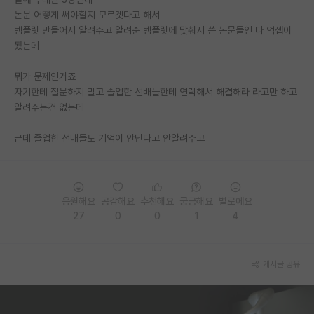
논문 어떻게 써야할지 모르겟다고 해서
PI 전용 게시판
템플릿 만들어서 알려주고 알려준 템플릿에 맞춰서 쓴 논문들인 다 억셉이
됬는데
인문사회 계열 게시판
뭐가 문제인거죠
특수/전문대학원 게시판
자기한테 질문하지 말고 졸업한 선배들한테 연락해서 해결해라 라고만 하고
반도체/AI 게시판
알려주는건 없는데
장학금/장학생 게시판
근데 졸업한 선배들도 기억이 안닌다고 안알려주고
학술 정보 게시판
홍보 게시판
응원해요
공감해요
추천해요
궁금해요
별로에요
27
0
0
1
4
커리어
유학교육
게시글 공유
이벤트
반도체 아카데미