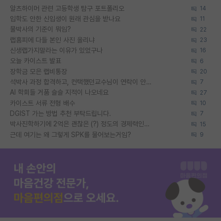
알츠하이머 관련 고등학생 탐구 포트폴리오
14
입학도 안한 신입생이 원래 관심을 받나요
11
물박사의 기준이 뭐임?
22
랩홈피에 다들 본인 사진 올리냐
23
신생랩가지말라는 이유가 있었구나
16
오늘 카이스트 발표
6
장학금 모은 랩비통장
20
석박사 과정 합격하고, 컨택했던교수님이 연락이 안됩니다...
7
AI 학회들 거품 슬슬 지적이 나오네요
27
카이스트 서류 전형 배수
10
DGIST 가는 방법 추천 부탁드립니다.
7
박사진학하기에 2억은 괜찮은 (?) 정도의 경제력인가요
15
근데 여기는 왜 그렇게 SPK를 물어보는거임?
9