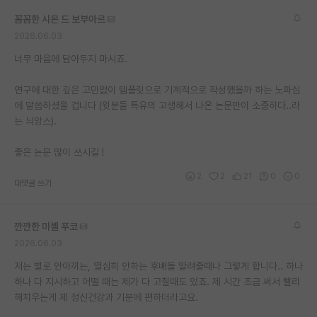
꼼꼼한 시몬 드 보부아르
2026.06.03
너무 마음에 담아두지 마시죠.
연구에 대한 깊은 고민없이 템플릿으로 기계적으로 작성했을까 하는 노파심
에 말씀하셨을 겁니다 (윗분들 특유의 고생해서 나온 논문만이 소중하다..라
는 늬앙스).
좋은 논문 많이 쓰시길 !
2
2
21
0
0
대댓글 쓰기
깐깐한 미셸 푸코
2026.06.03
저는 별로 안아끼는, 열심히 안하는 후배들 알려줄때나 그렇게 합니다.. 하나
하나 다 지시하고 어떨 때는 제가 다 고칠때도 있죠. 제 시간 조금 써서 빨리
해치우는게 제 정신건강과 기분에 편하더라고요.