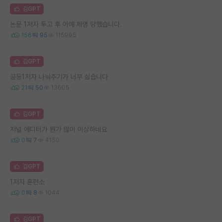
김GPT
논문 1저자 투고 후 아예 제명 당했습니다.
156
95
115995
김GPT
공동1저자 나눠주기가 너무 싫습니다
21
50
13605
김GPT
저널 에디터가 뭔가 많이 이상하네요
0
7
4150
김GPT
1저자 훈련소
0
8
1044
김GPT