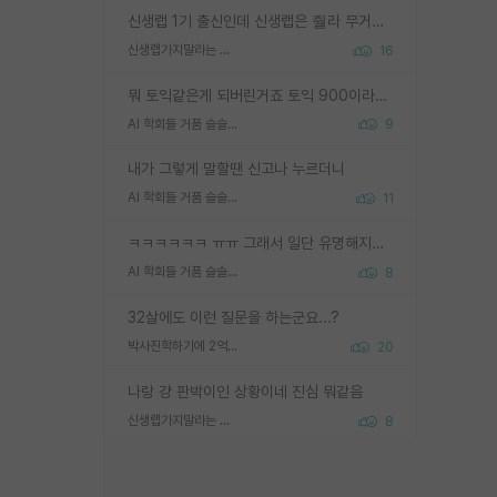
신생랩 1기 출신인데 신생랩은 줠라 무거운 바벨 같은거임. 들면 대박인데 못들면 깔려 죽음. 아무도 알려주지 않는 환경에서 자생해야하지만, 일단 살아남았다면 그 어떤 사람보다 악착같고 생존력 높은 사람으로 거듭날 수 있음
신생랩가지말라는 이유가 있었구나
16
뭐 토익같은게 되버린거죠 토익 900이라고 영어잘하는건 아닙니다만 잘하는사람은 다 900을 넘는 그런
AI 학회들 거품 슬슬 지적이 나오네요
9
내가 그렇게 말할땐 신고나 누르더니
AI 학회들 거품 슬슬 지적이 나오네요
11
ㅋㅋㅋㅋㅋㅋ ㅠㅠ 그래서 일단 유명해지는게 중요한거같습니다
AI 학회들 거품 슬슬 지적이 나오네요
8
32살에도 이런 질문을 하는군요...?
박사진학하기에 2억은 괜찮은 (?) 정도의 경제력인가요
20
나랑 걍 판박이인 상황이네 진심 뭐같음
신생랩가지말라는 이유가 있었구나
8