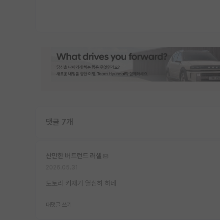
댓글 7개
산만한 버트런드 러셀
2026.05.31
도토리 키재기 열심히 하네
대댓글 쓰기