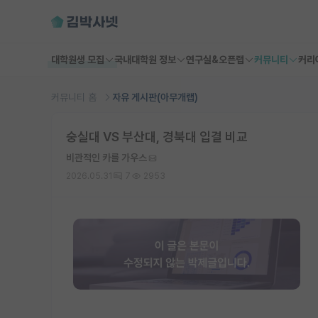
대학원생 모집
국내대학원 정보
연구실&오픈랩
커뮤니티
커리
커뮤니티 홈
자유 게시판(아무개랩)
숭실대 VS 부산대, 경북대 입결 비교
비관적인 카를 가우스
2026.05.31
7
2953