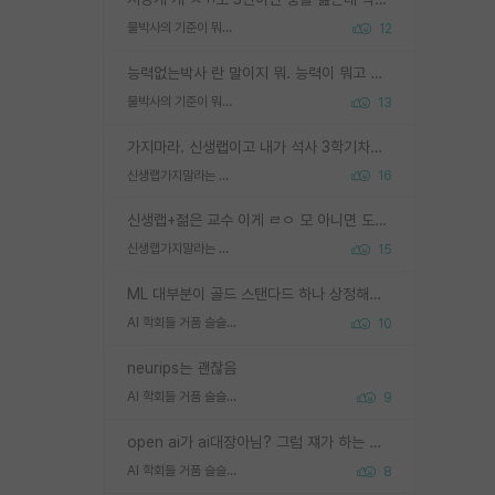
물박사의 기준이 뭐임?
12
능력없는박사 란 말이지 뭐. 능력이 뭐고 능력이 있다는게 뭔지는 사람마다 기준이 다르니까 얘기해봐야 서로 자기 기준만 얘기해서 논쟁이 끝이 안나고. 주위에서 능력있고 야심있는 신입생이 교수가 유의미한 피드백을 아예 안주면서 제대로된 과제에 참여해볼 기회도 제공하지 않고 잡일 뺑뺑이만 돌려서 맨날 단순작업만 하면서 밤새다가 눈빛이 점점 죽어가는걸 본 사람은 물박사는 교수탓이라고 하고, 교수는 이것저것 알려도 주고 기회도 주고 사수 동기 붙여주면서 어떻게든 끌고가려고 하는데 본인이 매일 뺀질거리면서 출근 하는둥마는둥 하다가 기껏 와서도 폰이나 쳐다보다가 실험 망치고 저녁약속있어서 먼저 가볼게요~ 하는걸 본 사람은 물박사는 본인탓이라고 함.
물박사의 기준이 뭐임?
13
가지마라. 신생랩이고 내가 석사 3학기차인데 최고참인데 나도 아무것도 모르는데 교수가 후배들 왜 논문 교육 안시키냐. 논문 왜 안 써오냐 닦달한다
신생랩가지말라는 이유가 있었구나
16
신생랩+젊은 교수 이게 ㄹㅇ 모 아니면 도인듯.
신생랩가지말라는 이유가 있었구나
15
ML 대부분이 골드 스탠다드 하나 상정해놓고 (벤치마크 데이터셋이 여러 개면 여러 개 상정) 그거 얼마나 잘 맞추나 싸움임 가끔 번뜩이는 설계 철학을 보여주는 논문들도 있지만 대부분 그거 성적 얼마나 더 올리느라에 혈안이 되어 있는 측면이 잇음
AI 학회들 거품 슬슬 지적이 나오네요
10
neurips는 괜찮음
AI 학회들 거품 슬슬 지적이 나오네요
9
open ai가 ai대장아님? 그럼 쟤가 하는 말이 다 맞겠네
AI 학회들 거품 슬슬 지적이 나오네요
8