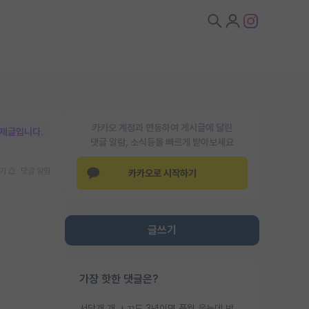
카카오 계정과 연동하여 게시글에 달린
박제글입니다.
댓글 알람, 소식등을 빠르게 받아보세요
기
댓글 알람
카카오로 시작하기
글쓰기
가장 핫한 댓글은?
서당개 개 ㅅㄲ도 3년이면 풍월 읊는데 박사 5년 이상 대리고 있으면서 물된건 교수 탓 맞는ㄱ게 거기가 서당이 아니란 소리임