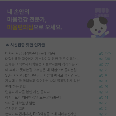
🔥 시선집중 핫한 인기글
대학원 월급 정리해준다 (공대 기준)
275
대학원생들 교수에게 가스라이팅 당한 것은 이해가 갑니다. 안타깝네요.
120
소재분야 석박사 대학원생 + 물박사들이 착각하는 거
77
왜 후배가 못하는걸 교수님은 내 책임으로 돌리는걸까요?
7
SSH 박사과정을 그만두고 지방대 박사로 옮기면 교수의 꿈은 끝일까요?
9
가슴에 손을 올려놓고 싫어하는 사람 불공정하게 리뷰
9
편애 하는 방법
16
랩홈피에 다들 본인 사진 올리냐
13
이사이트가 처음엔 정말 도움많이됐는데
14
역대급 대학원생 빌런
2
석사생의 고민
2
컨택이후 랩매니저, PhD학생들 소개 시켜주신거면 거의 컨펌에 가깝나요?
2