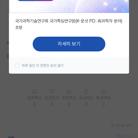
자유 게시판(아무개랩)
국가과학기술연구회 국가특임연구원(K-문샷 PD: AI과학자 분야)
미국 유학 게시판
초빙
미국 대학원 합격 후기 게시판
해결 됐습니다! 감사합니다!!
자세히 보기
대학원생 모집 게시판
좋은 하루 되세요~.~
대학원 합격 후기 게시판
하루 동안 이 컨텐츠 보지 않기
연구실(PI) 홍보 게시판
석박사 채용 정보 게시판
응원해요
공감해요
추천해요
궁금해요
별로에요
임용 정보 게시판
0
0
0
0
0
학부 인턴 게시판
취업 게시판
게시글 공유
임용 후기 게시판