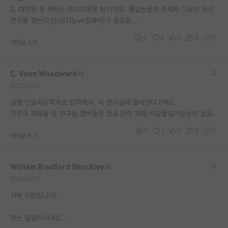
2. 대학원 졸 부터는 학과이름은 형식적임. 졸업논문의 주제와 그동안 무슨
재팬라운지 🌸
연구를 했는지 (인공지능vs컴퓨터)가 중요함...
0
2
0
0
0
대댓글 쓰기
C. Vann Woodward
2020.10.11
설령 인공지능학과로 입학해서, 저 연구실에 들어간다고해도
기존의 과제들 및 연구실 맴버들은 컴공 관련 과제/사람들일가능성이 높음..
0
1
0
0
0
대댓글 쓰기
William Bradford Shockley
2020.10.11
석박 지원입니다!
맞는 말씀이시내요...