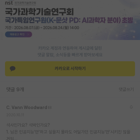
PI 전용 게시판
인문사회 계열 게시판
특수/전문대학원 게시판
반도체/AI 게시판
카카오 계정과 연동하여 게시글에 달린
댓글 알람, 소식등을 빠르게 받아보세요
장학금/장학생 게시판
카카오로 시작하기
학술 정보 게시판
홍보 게시판
댓글 9개
댓글쓰기
커리어
C. Vann Woodward
유학교육
2020.10.11
이벤트
석사인가요? 석박인가요?
1. 님은 인공지능'만'하고 싶을지 몰라도 어딜가던 인공지능'만'시키진 않을
반도체 아카데미
거임...