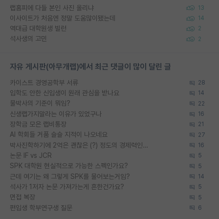
랩홈피에 다들 본인 사진 올리냐
13
이사이트가 처음엔 정말 도움많이됐는데
14
역대급 대학원생 빌런
2
석사생의 고민
2
자유 게시판(아무개랩)에서 최근 댓글이 많이 달린 글
카이스트 경영공학부 서류
28
입학도 안한 신입생이 원래 관심을 받나요
14
물박사의 기준이 뭐임?
22
신생랩가지말라는 이유가 있었구나
16
장학금 모은 랩비통장
21
AI 학회들 거품 슬슬 지적이 나오네요
27
박사진학하기에 2억은 괜찮은 (?) 정도의 경제력인가요
16
논문 IF vs JCR
5
SPK 대학원 현실적으로 가능한 스펙인가요?
5
근데 여기는 왜 그렇게 SPK를 물어보는거임?
14
석사가 1저자 논문 가져가는게 흔한건가요?
5
면접 복장
5
편입생 학부연구생 질문
6