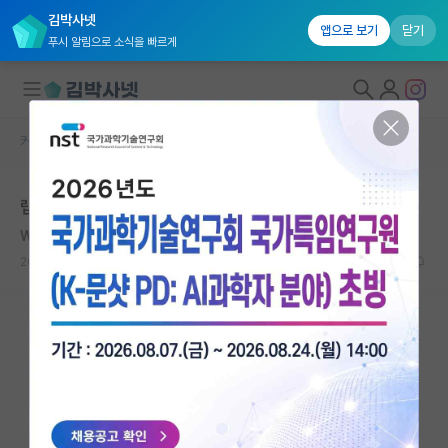
김박사넷
앱으로 보기
닫기
푸시 알림으로 소식을 빠르게
커뮤니티 홈
자유 게시판(아무개랩)
대학원생 모집
랩실 지원과정 중 뜻밖의 상황이 생겨 문의드립니다.
국내대학원 정보
William Bradford Shockley
연구실&오픈랩
2020.10.11
9
7638
커뮤니티
커뮤니티 홈
전체글보기
베스트 게시판
IF 명예의전당