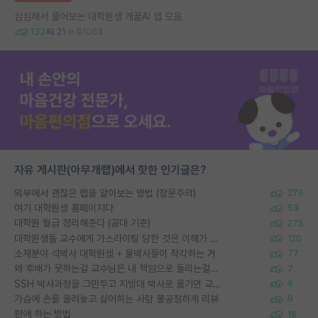
심심해서 풀어보는 대학원생 개꿀AI 앱 모음
133
21
91063
자유 게시판(아무개랩)에서 핫한 인기글은?
외부에서 괜찮은 랩을 알아보는 방법 (장문주의)
276
여기 대학원생 홈페이지다
59
대학원 월급 정리해준다 (공대 기준)
275
대학원생들 교수에게 가스라이팅 당한 것은 이해가 갑니다. 안타깝네요.
120
소재분야 석박사 대학원생 + 물박사들이 착각하는 거
77
왜 후배가 못하는걸 교수님은 내 책임으로 돌리는걸까요?
7
SSH 박사과정을 그만두고 지방대 박사로 옮기면 교수의 꿈은 끝일까요?
9
가슴에 손을 올려놓고 싫어하는 사람 불공정하게 리뷰
9
편애 하는 방법
16