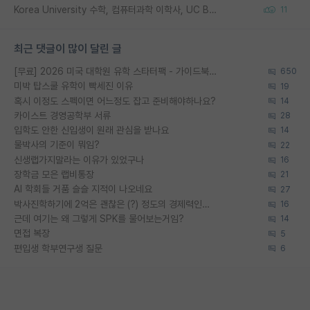
Korea University 수학, 컴퓨터과학 이학사, UC Berkeley 산업공학 대학원 공학박사가 되는 것은 쉽지 않겠죠?
11
최근 댓글이 많이 달린 글
[무료] 2026 미국 대학원 유학 스타터팩 - 가이드북 & 합격자 컨택메일 템플릿
650
미박 탑스쿨 유학이 빡세진 이유
19
혹시 이정도 스펙이면 어느정도 잡고 준비해야하나요?
14
카이스트 경영공학부 서류
28
입학도 안한 신입생이 원래 관심을 받나요
14
물박사의 기준이 뭐임?
22
신생랩가지말라는 이유가 있었구나
16
장학금 모은 랩비통장
21
AI 학회들 거품 슬슬 지적이 나오네요
27
박사진학하기에 2억은 괜찮은 (?) 정도의 경제력인가요
16
근데 여기는 왜 그렇게 SPK를 물어보는거임?
14
면접 복장
5
편입생 학부연구생 질문
6