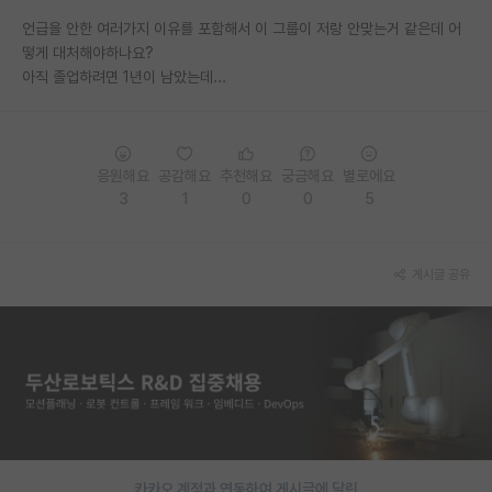
언급을 안한 여러가지 이유를 포함해서 이 그룹이 저랑 안맞는거 같은데 어
PI 전용 게시판
떻게 대처해야하나요?
아직 졸업하려면 1년이 남았는데...
인문사회 계열 게시판
특수/전문대학원 게시판
반도체/AI 게시판
응원해요
공감해요
추천해요
궁금해요
별로에요
3
1
0
0
5
장학금/장학생 게시판
학술 정보 게시판
게시글 공유
홍보 게시판
커리어
유학교육
이벤트
반도체 아카데미
카카오 계정과 연동하여 게시글에 달린