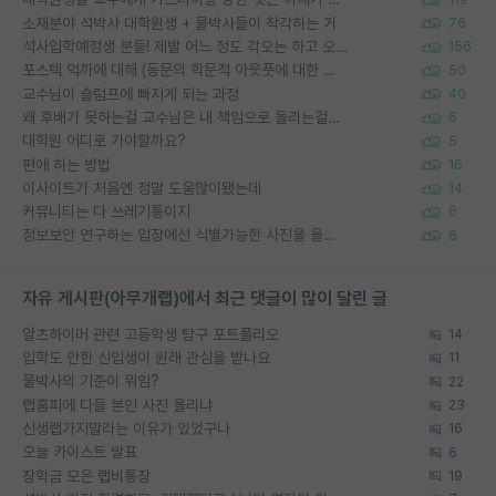
소재분야 석박사 대학원생 + 물박사들이 착각하는 거
76
석사입학예정생 분들! 제발 어느 정도 각오는 하고 오세요.
156
포스텍 억까에 대해 (동문의 학문적 아웃풋에 대한 반박)
50
교수님이 슬럼프에 빠지게 되는 과정
40
왜 후배가 못하는걸 교수님은 내 책임으로 돌리는걸까요?
6
대학원 어디로 가야할까요?
5
편애 하는 방법
16
이사이트가 처음엔 정말 도움많이됐는데
14
커뮤니티는 다 쓰레기통이지
6
정보보안 연구하는 입장에선 식별가능한 사진을 올리는건 비추이긴함
6
자유 게시판(아무개랩)에서 최근 댓글이 많이 달린 글
알츠하이머 관련 고등학생 탐구 포트폴리오
14
입학도 안한 신입생이 원래 관심을 받나요
11
물박사의 기준이 뭐임?
22
랩홈피에 다들 본인 사진 올리냐
23
신생랩가지말라는 이유가 있었구나
16
오늘 카이스트 발표
6
장학금 모은 랩비통장
19