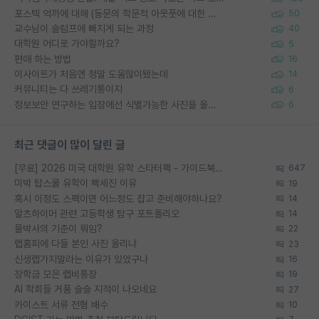
포스텍 억까에 대해 (동문의 학문적 아웃풋에 대한 반박)
50
교수님이 슬럼프에 빠지게 되는 과정
40
대학원 어디로 가야할까요?
5
편애 하는 방법
16
이사이트가 처음엔 정말 도움많이됐는데
14
커뮤니티는 다 쓰레기통이지
6
정보보안 연구하는 입장에선 식별가능한 사진을 올리는건 비추이긴함
6
최근 댓글이 많이 달린 글
[무료] 2026 미국 대학원 유학 스타터팩 - 가이드북 & 합격자 컨택메일 템플릿
647
미박 탑스쿨 유학이 빡세진 이유
19
혹시 이정도 스펙이면 어느정도 잡고 준비해야하나요?
14
알츠하이머 관련 고등학생 탐구 포트폴리오
14
물박사의 기준이 뭐임?
22
랩홈피에 다들 본인 사진 올리냐
23
신생랩가지말라는 이유가 있었구나
16
장학금 모은 랩비통장
19
AI 학회들 거품 슬슬 지적이 나오네요
27
카이스트 서류 전형 배수
10