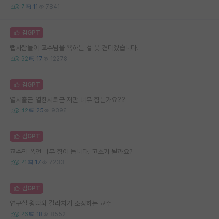
7
11
7841
김GPT
랩사람들이 교수님을 욕하는 걸 못 견디겠습니다.
62
17
12278
김GPT
열시출근 열한시퇴근 저만 너무 힘든가요??
42
25
9398
김GPT
교수의 폭언 너무 힘이 듭니다. 고소가 될까요?
21
17
7233
김GPT
연구실 왕따와 갈라치기 조장하는 교수
26
18
8552