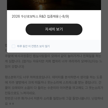
자유 게시판(아무개랩)
2026 두산로보틱스 R&D 집중채용 (~8/9)
미국 유학 게시판
미국 대학원 합격 후기 게시판
자세히 보기
대학원생 모집 게시판
랩실 분위기때문에 스트레스를 받는 박사생입니다.
하루 동안 이 컨텐츠 보지 않기
대학원 합격 후기 게시판
저희 그룹이 크기 때문에 약 20명정도의 박사생이 있습니다.
주말에 박사과정중인 랩실사람들이 모여서 같이 놀러가거나 친목질을 하는
연구실(PI) 홍보 게시판
게 심합니다. (참가는 자유지만 저희 랩끼리 너무 끼리끼리 모여다닌다는 느
낌이 강합니다)
석박사 채용 정보 게시판
임용 정보 게시판
평소분위기도 너무 하하호호입니다. 데이터를 분석하면서 생각을 하는 도중
에 자주 옆방에서 크게 떠들거나 웃는소리에 스트레스를 받는 중입니다. 건
학부 인턴 게시판
물이 오래되어 소음이 다 들리는 수준이라 이어폰을 끼고해도 그 웃는소리가
진동으로도 느껴지네요.
취업 게시판
한번은 너무 화가나서 저혼자 소리를 질렀는데 그걸 들었나봅니다. 난감하네
요 ㅎㅎ
임용 후기 게시판