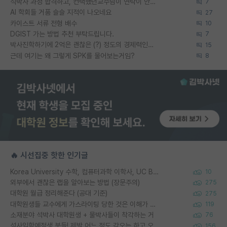
석박사 과정 합격하고, 컨택했던교수님이 연락이 안됩니다...
7
AI 학회들 거품 슬슬 지적이 나오네요
27
카이스트 서류 전형 배수
10
DGIST 가는 방법 추천 부탁드립니다.
7
박사진학하기에 2억은 괜찮은 (?) 정도의 경제력인가요
15
근데 여기는 왜 그렇게 SPK를 물어보는거임?
8
🔥 시선집중 핫한 인기글
Korea University 수학, 컴퓨터과학 이학사, UC Berkeley 산업공학 대학원 공학박사가 되는 것은 쉽지 않겠죠?
10
외부에서 괜찮은 랩을 알아보는 방법 (장문주의)
275
대학원 월급 정리해준다 (공대 기준)
275
대학원생들 교수에게 가스라이팅 당한 것은 이해가 갑니다. 안타깝네요.
119
소재분야 석박사 대학원생 + 물박사들이 착각하는 거
76
석사입학예정생 분들! 제발 어느 정도 각오는 하고 오세요.
156