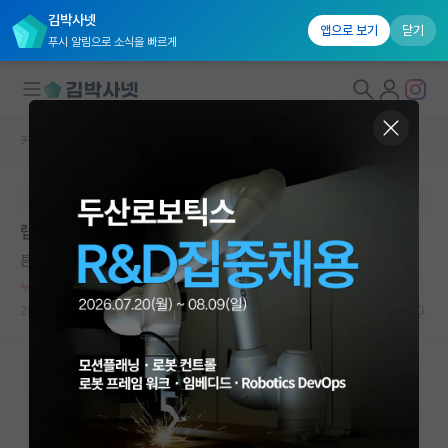
김박사넷
앱으로 보기
닫기
푸시 알림으로 소식을 빠르게
커뮤니티 홈
자유 게시판(아무개랩)
대학원생 모집
본문이 수정되지 않는 박제글입니다.
국내대학원 정보
랩실 분위기가 저랑 너무 안맞습니다.
연구실&오픈랩
튼튼한 어니스트 헤밍웨이
커뮤니티
누적 신고가 20개 이상인 사용자입니다.
2024.05.11
19
3801
커뮤니티 홈
전체글보기
베스트 게시판
IF 명예의전당