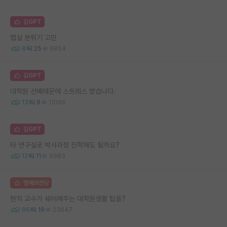
김GPT
랩실 분위기 고민
8
25
6854
김GPT
대학원 선배때문에 스트레스 받습니다.
13
9
11066
김GPT
타 연구실로 박사과정 진학해도 될까요?
12
11
6983
명예의전당
현직 교수가 쉐어해주는 대학원생활 팁들?
96
19
23647