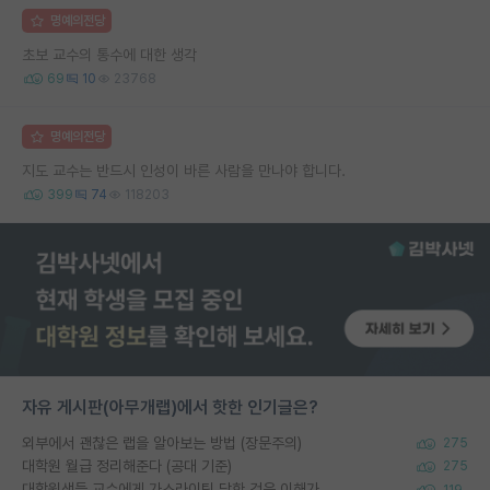
명예의전당
초보 교수의 통수에 대한 생각
69
10
23768
명예의전당
지도 교수는 반드시 인성이 바른 사람을 만나야 합니다.
399
74
118203
자유 게시판(아무개랩)에서 핫한 인기글은?
외부에서 괜찮은 랩을 알아보는 방법 (장문주의)
275
대학원 월급 정리해준다 (공대 기준)
275
대학원생들 교수에게 가스라이팅 당한 것은 이해가 갑니다. 안타깝네요.
119