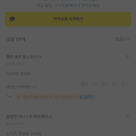
댓글 알람, 소식등을 빠르게 받아보세요
재팬라운지 🌸
카카오로 시작하기
댓글 19개
댓글쓰기
졸린 레프 톨스토이
2024.05.11
1년이면 참아라
0
0
0
1
0
대댓글 1개
대댓글 쓰기
해당 댓글을 보려면 로그인이 필요합니다.
로그인하기
털털한 어니스트 헤밍웨이
2024.05.11
노이즈 캔슬링 쓰세요