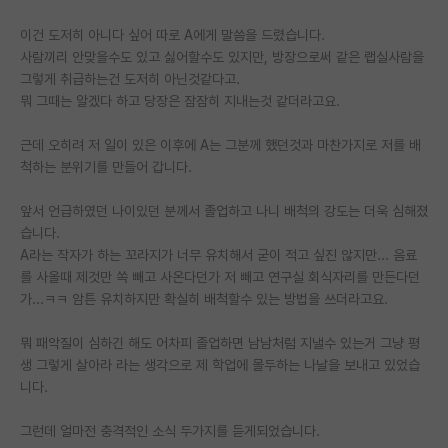
재팬라운지 🌸
이건 도저히 아니다 싶어 따로 A에게 말씀을 드렸습니다.
사람끼리 안맞을수도 있고 싫어할수도 있지만, 방장으로써 같은 랩실사람을
그렇게 취급하는건 도저히 아닌것같다고.
뭐 그때는 알겠다 하고 당장은 잠잠히 지내는것 같더라고요.
근데 오히려 저 일이 있은 이후에 A는 그분께 했던것과 마찬가지로 저를 배
척하는 분위기를 만들어 갑니다.
앞서 언급하였던 나이있던 분께서 졸업하고 나니 배척의 강도는 더욱 심해졌
습니다.
A라는 작자가 하는 꼬라지가 너무 유치해서 굳이 적고 싶진 않지만... 음료
를 사올때 제것만 쏙 빼고 사온다던가 저 빼고 연구실 회식자리를 만든다던
가...ㅋㅋ 암튼 유치하지만 확실히 배척할수 있는 방법을 쓰더라고요.
뭐 패악질이 심하긴 해도 어차피 졸업하면 남남처럼 지낼수 있는거 그냥 평
생 그렇게 살아라 라는 생각으로 제 학업에 몰두하는 나날을 보내고 있었습
니다.
그런데 얼마전 충격적인 소식 두가지를 듣게되었습니다.