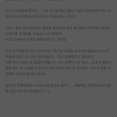
A가 입사했을때 문제는... 그냥 연구실 몇년 꼴보기 싫은 선배수준이 아니라
몇십년간 봐야하는 직장상사가 되어버리는 것이며...
그리고 A의 연구실에서의 행보를 보았을때 분명 회사에서 저에대한 레퍼런
스체크를 조져버릴 가능성이 크기때문에
저의 입사여부 자체도 불확실해지는 것이죠.
제가 회사분들께 미리 연락드려서 연구실 상황을 솔직하게 말씀드리고 A의
채용에 대해 다시 한번 생각해달라... 라고 말해볼까도 했지만은
다들 아시다싶이 제 얼굴에 침뱉기가 되는 상황이기도 하고... 교수가 뽑아도
문제 없다 한 사람을 고작 박사과정 한명이 뽑으면 문제될수 있다고 한들 큰
영향이 있을까 싶기도 하네요.
요새 이 문제때문에 스트레스에 밤잠도 설치고... 해결책도 못찾겠어서 이렇
게 글로나마 하소연해봅니다..ㅠ