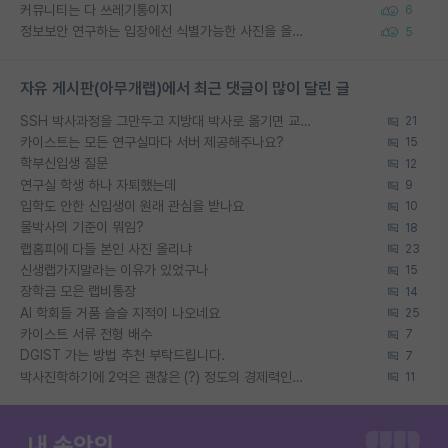
커뮤니티는 다 쓰레기통이지
6
정보보안 연구하는 입장에선 식별가능한 사진을 올리는건 비추이긴함
5
자유 게시판(아무개랩)에서 최근 댓글이 많이 달린 글
SSH 박사과정을 그만두고 지방대 박사로 옮기면 교수의 꿈은 끝일까요?
21
카이스트는 모든 연구실마다 서버 제공해주나요?
15
학부신입생 질문
12
연구실 학생 하나 자퇴했는데
9
입학도 안한 신입생이 원래 관심을 받나요
10
물박사의 기준이 뭐임?
18
랩홈피에 다들 본인 사진 올리냐
23
신생랩가지말라는 이유가 있었구나
15
장학금 모은 랩비통장
14
AI 학회들 거품 슬슬 지적이 나오네요
25
카이스트 서류 전형 배수
7
DGIST 가는 방법 추천 부탁드립니다.
7
박사진학하기에 2억은 괜찮은 (?) 정도의 경제력인가요
11