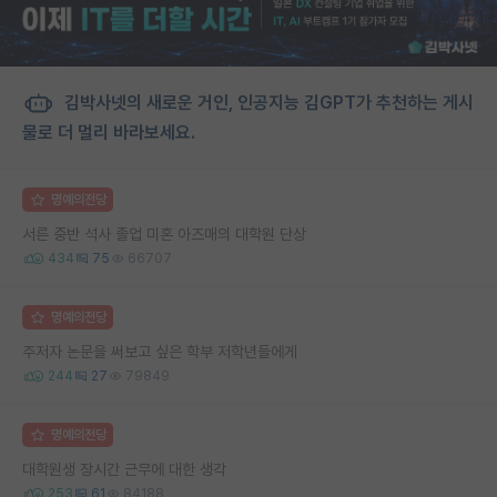
김박사넷의 새로운 거인, 인공지능 김GPT가 추천하는 게시
물로 더 멀리 바라보세요.
명예의전당
서른 중반 석사 졸업 미혼 아즈매의 대학원 단상
434
75
66707
명예의전당
주저자 논문을 써보고 싶은 학부 저학년들에게
244
27
79849
명예의전당
대학원생 장시간 근무에 대한 생각
253
61
84188