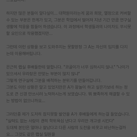
PI 전용 게시판
하지만 많은 분들이 알다싶이... 대학원이라는게 꿈과 희망, 열정으로 커버할
수 있는 부분은 한계가 있고, 그분은 학업에서 떨어져 지낸 기간 만큼 연구실
인문사회 계열 게시판
생활에 적응을 힘들어 하셨습니다. 이 과정에서 학생들과의 나이차도 무시못
할 요인으로 작용했겠지만...
특수/전문대학원 게시판
반도체/AI 게시판
그런데 이런 상황을 보고 도와주지는 못할망정 그 A는 자신의 입지를 다지
는데 이용해버립니다.
장학금/장학생 게시판
은근히 랩실 후배들한테 말합니다. "코골이가 너무 심하시지 않냐." "나이가
학술 정보 게시판
있으셔서 우리랑은 안맞는 부분이 많지 않냐"
그렇게 연구실에 그분을 배척하는 분위기를 만들어갑니다.
홍보 게시판
그분도 이런 상황은 알고 있었지만은 A가 왕놀이 하고 싶은가보네 하는 정
도로 큰 신경 안쓰시려 노력하시는게 보였습니다. 뭐 뾰족하게 해결할 수 있
커리어
는 방법이 없으니까요...
유학교육
그러던중 제가 도저히 참지못할 발언을 A가 후배들에게 하는걸 들었습니다.
이벤트
"실력도 없는 사람이 괜히 학위욕심 낸다고 우리만 개고생 시킨다"
도대체 본인은 얼마나 잘났다고 다른 사람의 도전을 비웃고 비난하는걸까
반도체 아카데미
요... 그것도 같은 랩실 일원을