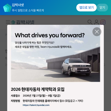
김박사넷
앱으로 보기
닫기
푸시 알림으로 소식을 빠르게
커뮤니티 홈
자유 게시판(아무개랩)
대학원생 모집
연구실 왕따와 갈라치기 조장하는 교수
국내대학원 정보
착한 아르키메데스
연구실&오픈랩
2025.03.24
18
8547
커뮤니티
커뮤니티 홈
전체글보기
베스트 게시판
IF 명예의전당