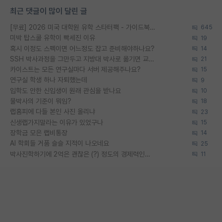
최근 댓글이 많이 달린 글
[무료] 2026 미국 대학원 유학 스타터팩 - 가이드북 & 합격자 컨택메일 템플릿
645
미박 탑스쿨 유학이 빡세진 이유
19
혹시 이정도 스펙이면 어느정도 잡고 준비해야하나요?
14
SSH 박사과정을 그만두고 지방대 박사로 옮기면 교수의 꿈은 끝일까요?
21
카이스트는 모든 연구실마다 서버 제공해주나요?
15
연구실 학생 하나 자퇴했는데
9
입학도 안한 신입생이 원래 관심을 받나요
10
물박사의 기준이 뭐임?
18
랩홈피에 다들 본인 사진 올리냐
23
신생랩가지말라는 이유가 있었구나
15
장학금 모은 랩비통장
14
AI 학회들 거품 슬슬 지적이 나오네요
25
박사진학하기에 2억은 괜찮은 (?) 정도의 경제력인가요
11