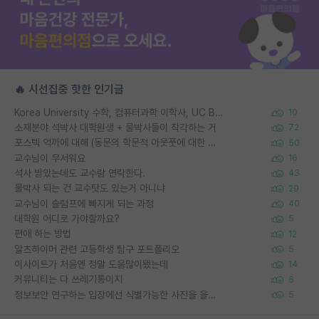
🔥 시선집중 핫한 인기글
Korea University 수학, 컴퓨터과학 이학사, UC Berkeley 산업공학 대학원 공학박사가 되는 것은 쉽지 않겠죠?
10
소재분야 석박사 대학원생 + 물박사들이 착각하는 거
72
포스텍 억까에 대해 (동문의 학문적 아웃풋에 대한 반박)
50
교수님이 무서워요
16
석사 받았는데도 교수랑 연락한다.
43
물박사 되는 건 교수탓도 있는거 아니냐
29
교수님이 슬럼프에 빠지게 되는 과정
40
대학원 어디로 가야할까요?
5
편애 하는 방법
12
알츠하이머 관련 고등학생 탐구 포트폴리오
5
이사이트가 처음엔 정말 도움많이됐는데
14
커뮤니티는 다 쓰레기통이지
6
정보보안 연구하는 입장에선 식별가능한 사진을 올리는건 비추이긴함
5