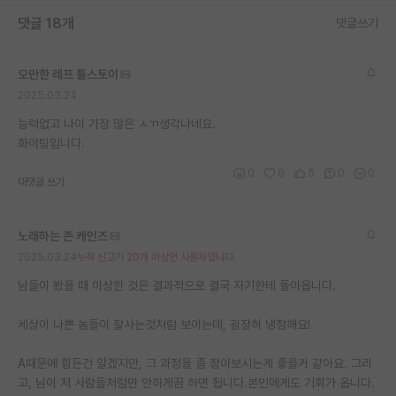
댓글 18개
댓글쓰기
오만한 레프 톨스토이
2025.03.24
능력없고 나이 가장 많은 ㅅㄲ생각나네요.
화이팅입니다.
0
0
5
0
0
대댓글 쓰기
노래하는 존 케인즈
2025.03.24
누적 신고가 20개 이상인 사용자입니다.
남들이 봤을 때 이상한 것은 결과적으로 결국 자기한테 돌아옵니다.
세상이 나쁜 놈들이 잘사는것처럼 보이는데, 굉장히 냉정해요!
A때문에 힘든건 알겠지만, 그 과정을 좀 참아보시는게 좋을거 같아요. 그리
고, 님이 저 사람들처럼만 안하게끔 하면 됩니다.본인에게도 기회가 옵니다.