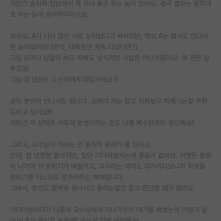
저런건 솔직히 집단에서 꼭 하나 둘은 튀는 놈이 있어요. 결국 결과는 원칙대
로 하는 놈이 승리하더라구요.
보세요. A가 나이 많은 사람 능력없다고 욕하지만, 막상 A는 회사도 안다녀
본 놈이잖아요! (만약, 대학원만 계속 다녔다면?)
그럼 님이나 남들이 봐도 딱봐도 상식적인 사람은 아닌거잖아요. 뭐 괜한 질
투겠죠!
그럼 걍 냅둬도 누군가에게 데일거에요.!!
굳이 본인이 안나서도 됩니다. 오히려 저는 참고 지켜보고 피해가는걸 추천
드리고 싶어요!!!
저런건 저 상태로 사회에 방생시키는 것도 나름 복수한거라 생각해요!!
그리고, 교수님이 저러는 건 솔직히 문제가 좀 있어요.
근데, 참 냉정한 말이지만, 일단 기다려보시는게 좋을거 같아요. 어쨋든 윗분
이 나가야 저 분위기가 바뀔거고, 교수라는 작자도 대가리다보니까 학생들
분위기를 어느정도 맞추어주긴 해야됩니다.
그래서, 본인도 함부로 못나서고 들리는말만 듣고 판단할 떄가 많아요.
기다려보시다가 나중에 교수님에게 지나가듯이 얘기를 해보는게 어떨가 싶
어요! A가 졸업할 즈음에!! 세상은 정말 냉정해요!