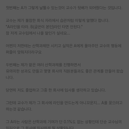
첫번째는 A가 그렇게 날뛸수 있는것이 교수가 뒷배가 되어줬다는 것입니다.
교수는 제가 불참한 회식 자리에서 습관처럼 이렇게 말했다 합니다.
"A라인을 타라. B(글쓴이 본인)라인 타면 안된다."
참 저게 교수입에서 나올 말인가 싶네요...
어쩐지 저한테는 산학과제만 시키고 실적은 A에게 몰아주던 교수의 행동에
퍼즐이 맞춰지더라구요
두번째는 제가 맡은 여러 산학과제를 진행하면서
유의미한 성과도 만들고 몇몇 회사의 직원분들과도 좋은 관계를 만들어 왔습
니다.
당연히 저도 졸업하고 그중 한 회사에 입사를 생각하고 있습니다.
그런데 교수가 제가 그 회사에 라인을 만드는게 아니꼬운지... A를 꽂으려고
하는것 같습니다.
그 A라는 사람은 산학과제 기여가 단 0.1%도 없는 상황인데 단순 교수님의
입김으로 그 회사에 입사하게 될 상황입니다.