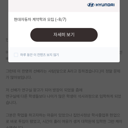
자유 게시판(아무개랩)
현대자동차 계약학과 모집 (~8/7)
미국 유학 게시판
미국 대학원 합격 후기 게시판
자세히 보기
안녕하세요. 현재 박사과정 4년차로 랩실생활을 하고 있는 학생입니다.
대학원생 모집 게시판
어느덧 그 많던 선배들은 거의 졸업하고 위로는 곧 졸업을 앞둔 단 한명의 선
하루 동안 이 컨텐츠 보지 않기
대학원 합격 후기 게시판
배만 남았습니다. (저희 랩실은 박사 졸업을 4년 반~5년을 얘기하십니다.)
연구실(PI) 홍보 게시판
그런데 이 한명의 선배라는 사람(앞으로 A라고 칭하겠습니다.)이 정말 문제
가 많아보입니다.
석박사 채용 정보 게시판
저 선배가 연구실 왕고가 되어 방장이 되었을 즘에
임용 정보 게시판
연구실에 다른 학생들보다 나이가 많은 학생이 석사과정으로 입학하게 되었
학부 인턴 게시판
습니다.
취업 게시판
그분은 학업을 하고자하는 마음이 있었으나 집안사정상 학사졸업후 현업으
로 바로 투입이 됐었고, 시간이 흘러 여유가 생겨 대학원에 입학한 그런 케이
임용 후기 게시판
스였습니다.