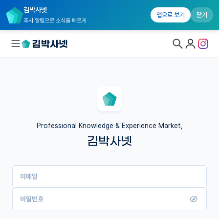
김박사넷
앱으로 보기
닫기
푸시 알림으로 소식을 빠르게
대학원생 모집
국내대학원 정보
연구실&오픈랩
Professional Knowledge & Experience Market,
김박사넷
커뮤니티
커리어
이메일
유학교육
이벤트
비밀번호
반도체 아카데미