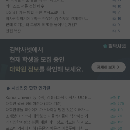
27
카이스트 서류 전형 배수
10
DGIST 가는 방법 추천 부탁드립니다.
7
박사진학하기에 2억은 괜찮은 (?) 정도의 경제력인가요
16
근데 여기는 왜 그렇게 SPK를 물어보는거임?
9
면접 복장
5
🔥 시선집중 핫한 인기글
Korea University 수학, 컴퓨터과학 이학사, UC Berkeley 산업공학 대학원 공학박사가 되는 것은 쉽지 않겠죠?
11
대학원 월급 정리해준다 (공대 기준)
275
대학원생들 교수에게 가스라이팅 당한 것은 이해가 갑니다. 안타깝네요.
119
소재분야 석박사 대학원생 + 물박사들이 착각하는 거
76
석사입학예정생 분들! 제발 어느 정도 각오는 하고 오세요.
156
포스텍 억까에 대해 (동문의 학문적 아웃풋에 대한 반박)
50