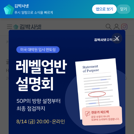
김박사넷
앱으로 보기
닫기
푸시 알림으로 소식을 빠르게
커뮤니티 홈
자유 게시판(아무개랩)
대학원생 모집
글마다 포공 까내리는 어그로분
국내대학원 정보
Howard Zinn
*
연구실&오픈랩
2020.12.26
4
5087
커뮤니티
커뮤니티 홈
전체글보기
베스트 게시판
IF 명예의전당