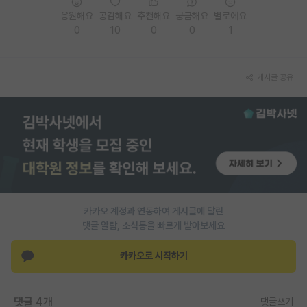
응원해요
공감해요
추천해요
궁금해요
별로에요
PI 전용 게시판
0
10
0
0
1
인문사회 계열 게시판
특수/전문대학원 게시판
게시글 공유
반도체/AI 게시판
장학금/장학생 게시판
학술 정보 게시판
홍보 게시판
카카오 계정과 연동하여 게시글에 달린
커리어
댓글 알람, 소식등을 빠르게 받아보세요
유학교육
카카오로 시작하기
이벤트
반도체 아카데미
댓글 4개
댓글쓰기