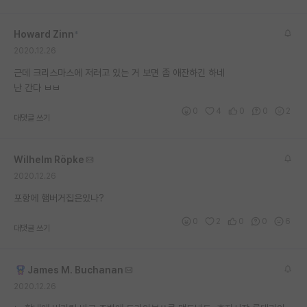
재팬라운지 🌸
Howard Zinn
*
2020.12.26
근데 크리스마스에 저러고 있는 거 보면 좀 애잔하긴 하네
난 간다 ㅂㅂ
0
4
0
0
2
대댓글 쓰기
Wilhelm Röpke
2020.12.26
포항에 햄버거집은있나?
0
2
0
0
6
대댓글 쓰기
James M. Buchanan
2020.12.26