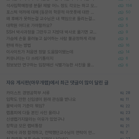
석사입학예정생 분들! 제발 어느 정도 각오는 하고 오세요.
156
포스텍 억까에 대해 (동문의 학문적 아웃풋에 대한 반박)
50
왜 후배가 못하는걸 교수님은 내 책임으로 돌리는걸까요?
6
대학원 어디로 가야할까요?
5
SSH 박사과정을 그만두고 지방대 박사로 옮기면 교수의 꿈은 끝일까요?
9
가슴에 손을 올려놓고 싫어하는 사람 불공정하게 리뷰
9
편애 하는 방법
16
이사이트가 처음엔 정말 도움많이됐는데
14
커뮤니티는 다 쓰레기통이지
6
정보보안 연구하는 입장에선 식별가능한 사진을 올리는건 비추이긴함
6
자유 게시판(아무개랩)에서 최근 댓글이 많이 달린 글
카이스트 경영공학부 서류
28
입학도 안한 신입생이 원래 관심을 받나요
11
물박사의 기준이 뭐임?
22
랩홈피에 다들 본인 사진 올리냐
23
신생랩가지말라는 이유가 있었구나
16
장학금 모은 랩비통장
21
석박사 과정 합격하고, 컨택했던교수님이 연락이 안됩니다...
7
AI 학회들 거품 슬슬 지적이 나오네요