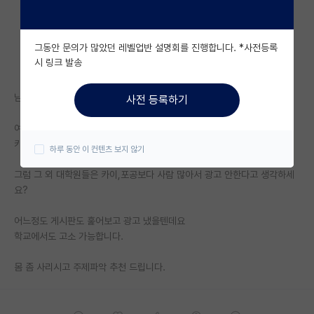
자유 게시판(아무개랩)
그동안 문의가 많았던 레벨업반 설명회를 진행합니다. *사전등록
미국 유학 게시판
시 링크 발송
미국 대학원 합격 후기 게시판
님이 어디 훌리인지는 모르겠는데요..
사전 등록하기
대학원생 모집 게시판
여기가 조회수 잘 나오니까 돈많은 포공이 광고 들어갔겠죠
대학원 합격 후기 게시판
카이는 페북에다 광고 하잖아요
하루 동안 이 컨텐츠 보지 않기
연구실(PI) 홍보 게시판
그럼 그 외 대학원들은 카이,포공보다 사람 많아서 광고 안한다고 생각하세
요?
석박사 채용 정보 게시판
어느정도 게시판도 훑어보고 광고 냈을텐데요
임용 정보 게시판
학교에서도 고소 가능합니다.
학부 인턴 게시판
몸 좀 사리시고 주제파악 추천 드립니다.
취업 게시판
임용 후기 게시판