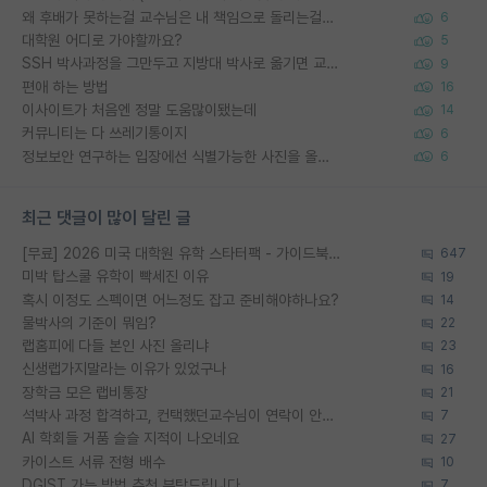
왜 후배가 못하는걸 교수님은 내 책임으로 돌리는걸까요?
6
대학원 어디로 가야할까요?
5
SSH 박사과정을 그만두고 지방대 박사로 옮기면 교수의 꿈은 끝일까요?
9
편애 하는 방법
16
이사이트가 처음엔 정말 도움많이됐는데
14
커뮤니티는 다 쓰레기통이지
6
정보보안 연구하는 입장에선 식별가능한 사진을 올리는건 비추이긴함
6
최근 댓글이 많이 달린 글
[무료] 2026 미국 대학원 유학 스타터팩 - 가이드북 & 합격자 컨택메일 템플릿
647
미박 탑스쿨 유학이 빡세진 이유
19
혹시 이정도 스펙이면 어느정도 잡고 준비해야하나요?
14
물박사의 기준이 뭐임?
22
랩홈피에 다들 본인 사진 올리냐
23
신생랩가지말라는 이유가 있었구나
16
장학금 모은 랩비통장
21
석박사 과정 합격하고, 컨택했던교수님이 연락이 안됩니다...
7
AI 학회들 거품 슬슬 지적이 나오네요
27
카이스트 서류 전형 배수
10
DGIST 가는 방법 추천 부탁드립니다.
7