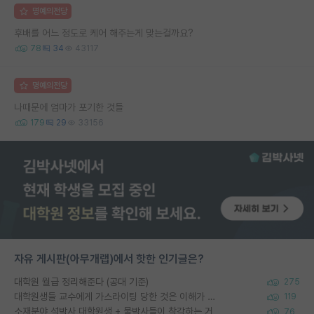
명예의전당
후배를 어느 정도로 케어 해주는게 맞는걸까요?
78
34
43117
명예의전당
나때문에 엄마가 포기한 것들
179
29
33156
자유 게시판(아무개랩)에서 핫한 인기글은?
대학원 월급 정리해준다 (공대 기준)
275
대학원생들 교수에게 가스라이팅 당한 것은 이해가 갑니다. 안타깝네요.
119
소재분야 석박사 대학원생 + 물박사들이 착각하는 거
76