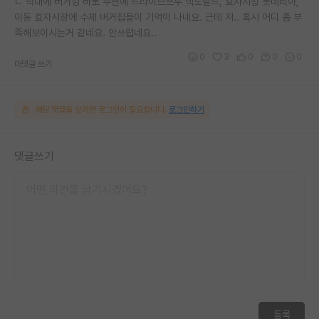
ㄴ 학내에 버거킹 바로 주변에 드라이브쓰루 맥도널드, 효자시장 롯데리아,
이동 효자시장에 수제 버거집들이 기억이 나네요. 근데 저.. 혹시 어디 좀 부
족해보이시는거 같네요. 안쓰럽네요..
0
3
0
0
0
대댓글 쓰기
해당 댓글을 보려면 로그인이 필요합니다.
로그인하기
댓글쓰기
등록