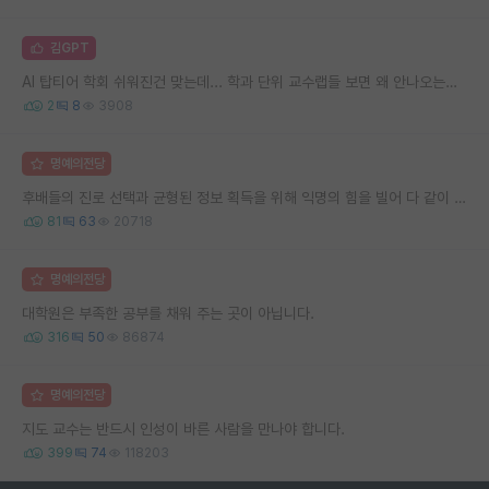
김GPT
AI 탑티어 학회 쉬워진건 맞는데... 학과 단위 교수랩들 보면 왜 안나오는지 모르겠음..
2
8
3908
명예의전당
후배들의 진로 선택과 균형된 정보 획득을 위해 익명의 힘을 빌어 다 같이 연봉 공개 타임 한번 갖는 것 어때요?
81
63
20718
명예의전당
대학원은 부족한 공부를 채워 주는 곳이 아닙니다.
316
50
86874
명예의전당
지도 교수는 반드시 인성이 바른 사람을 만나야 합니다.
399
74
118203