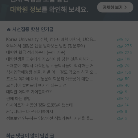
🔥 시선집중 핫한 인기글
Korea University 수학, 컴퓨터과학 이학사, UC Berkeley 산업공학 대학원 공학박사가 되는 것은 쉽지 않겠죠?
10
외부에서 괜찮은 랩을 알아보는 방법 (장문주의)
275
대학원 월급 정리해준다 (공대 기준)
275
대학원생들 교수에게 가스라이팅 당한 것은 이해가 갑니다. 안타깝네요.
119
소재분야 석박사 대학원생 + 물박사들이 착각하는 거
76
석사입학예정생 분들! 제발 어느 정도 각오는 하고 오세요.
156
포스텍 억까에 대해 (동문의 학문적 아웃풋에 대한 반박)
50
교수님이 슬럼프에 빠지게 되는 과정
40
대학원 어디로 가야할까요?
5
편애 하는 방법
16
이사이트가 처음엔 정말 도움많이됐는데
14
커뮤니티는 다 쓰레기통이지
6
정보보안 연구하는 입장에선 식별가능한 사진을 올리는건 비추이긴함
6
최근 댓글이 많이 달린 글