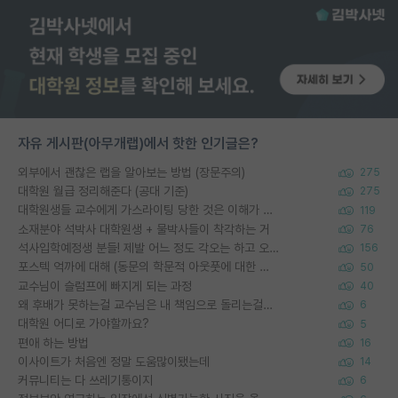
자유 게시판(아무개랩)에서 핫한 인기글은?
외부에서 괜찮은 랩을 알아보는 방법 (장문주의)
275
대학원 월급 정리해준다 (공대 기준)
275
대학원생들 교수에게 가스라이팅 당한 것은 이해가 갑니다. 안타깝네요.
119
소재분야 석박사 대학원생 + 물박사들이 착각하는 거
76
석사입학예정생 분들! 제발 어느 정도 각오는 하고 오세요.
156
포스텍 억까에 대해 (동문의 학문적 아웃풋에 대한 반박)
50
교수님이 슬럼프에 빠지게 되는 과정
40
왜 후배가 못하는걸 교수님은 내 책임으로 돌리는걸까요?
6
대학원 어디로 가야할까요?
5
편애 하는 방법
16
이사이트가 처음엔 정말 도움많이됐는데
14
커뮤니티는 다 쓰레기통이지
6