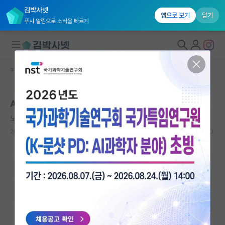
김박사넷
앱으로 보기
닫기
푸시 알림으로 소식을 빠르게
커뮤니티 홈
자유 게시판(아무개랩)
대학원생 모집
AI 탑컨퍼 순위에 대해..
국내대학원 정보
노래하는 에르빈 슈뢰딩거
연구실&오픈랩
2026.06.04
31
4912
커뮤니티
커뮤니티 홈
전체글보기
베스트 게시판
IF 명예의전당