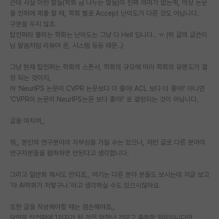
근데 사실 이런 말들(학회 급 나누는 말들)이 진짜 의미가 없는게, 막상 논문
을 컨퍼에 제출 할 때, 학회 별로 Accept 난이도가 다른 것도 아닙니다.
구분을 두지 않죠.
탑컨퍼라 불리는 학회는 난이도는 그냥 다 Hell 입니다.. ㅠ (위 글의 글쓴이
님 말씀처럼 리뷰어 운, 시스템 등등 때문..)
그냥 현재 탑컨퍼는 학회의 스폰서, 학회의 규모에 따라 학회의 유명도가 결
정 되는 것이지,
아 'NeurIPS 논문이 CVPR 논문보다 더 좋아! ACL 보다 더 좋아!' 아니면
'CVPR이 논문이 NeurIPS논문 보다 좋아!' 로 결정되는 것이 아닙니다.
글을 마치며,,
뭐,, 본인의 연구분야의 자부심을 가질 수는 있으나, 저런 글로 다른 분야의
연구자분들을 폄하하면 안된다고 생각합니다.
그리고 일반화 해서도 안되죠,, 여기는 다른 분야 분들도 보시는데 저글 보고
'아 AI학회가 저렇구나.'라고 생각하실 수도 있으시잖아요.
또한 글을 작성해야할 때는 겸손해야죠,,
당연히 탑컨퍼에 1저자가 된 것은 엄청난 것이고 축하할 일이입니다만,