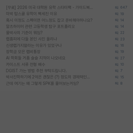
[무료] 2026 미국 대학원 유학 스타터팩 - 가이드북 & 합격자 컨택메일 템플릿
647
미박 탑스쿨 유학이 빡세진 이유
19
혹시 이정도 스펙이면 어느정도 잡고 준비해야하나요?
14
알츠하이머 관련 고등학생 탐구 포트폴리오
14
물박사의 기준이 뭐임?
22
랩홈피에 다들 본인 사진 올리냐
23
신생랩가지말라는 이유가 있었구나
16
장학금 모은 랩비통장
19
AI 학회들 거품 슬슬 지적이 나오네요
27
카이스트 서류 전형 배수
10
DGIST 가는 방법 추천 부탁드립니다.
7
박사진학하기에 2억은 괜찮은 (?) 정도의 경제력인가요
15
근데 여기는 왜 그렇게 SPK를 물어보는거임?
8