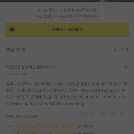
카카오 계정과 연동하여 게시글에 달린
댓글 알람, 소식등을 빠르게 받아보세요
카카오로 시작하기
댓글 31개
댓글쓰기
낙천적인 갈릴레오 갈릴레이
2026.06.04
생각 나눠주셔서 감사하지만 지극히 개인적인 생각이 많이 섞여 있네요: "AI
탑컨퍼 3대장은 NeurIPS/CVPR/ACL". IF만 봐도 cvpr/neurips/iclr 순
인데. acl은 저 아래에 있습니다 (https://scholar.google.com/citatio
ns?view_op=top_venues&hl=en&vq=eng)
0
1
6
0
2
대댓글 3개
대댓글 쓰기
해당 댓글을 보려면 로그인이 필요합니다.
로그인하기
해당 댓글을 보려면 로그인이 필요합니다.
로그인하기