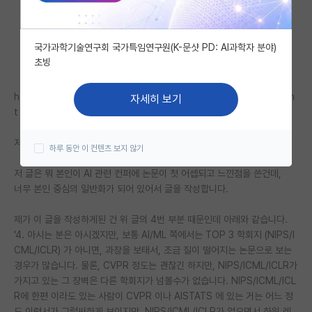
자유 게시판(아무개랩)
국가과학기술연구회 국가특임연구원(K-문샷 PD: AI과학자 분야)
미국 유학 게시판
초빙
미국 대학원 합격 후기 게시판
https://phdkim.net/board/free/80168?from=list_mostcommen
자세히 보기
대학원생 모집 게시판
t
대학원 합격 후기 게시판
저 글보고 좀 바로 잡아야 겠다는 생각이 들어서 글을 작성합니다.
하루 동안 이 컨텐츠 보지 않기
연구실(PI) 홍보 게시판
저 글은 뭐 본인이 AI 관련 컨퍼에 논문이 첫 어셉되고 느낀점을 쓴건데,
너무 본인 중심의 일반화가 되어 있어서 글을 작성합니다.
석박사 채용 정보 게시판
제가 이 글을 작성하게된 건 위 글의 4번 부분 때문인데 아래와 같습니다.
임용 정보 게시판
'4. 아시는 분은 아시겠지만, 보통 AI/ML 쪽에서는 TOP 3 학회지 (NIPS/I
학부 인턴 게시판
CML/ICLR) 가 아니면, 과장을 보태서, 조금 질이 떨어지는 논문으로 보는
경우가 많습니다. 물론, CVPR 정도는 괜찮긴 하지만, NIPS/ICML/ICLR가
취업 게시판
가지고 있는 그 장벽은 다른 학회지가 넘볼수가 없습니다. NIPS/ICML/ICL
R에 한편 이라도 있는 사람이 CVPR 이나 AISTATS 에 있는 거는 어느 정
임용 후기 게시판
도 이력서가 그럴싸하게 보이지만, NIPS/ICML/ICLR가 없으면서 하위 레