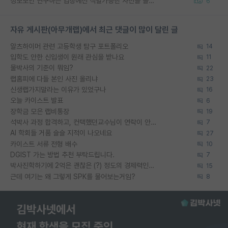
정보보안 연구하는 입장에선 식별가능한 사진을 올리는건 비추이긴함
6
자유 게시판(아무개랩)에서 최근 댓글이 많이 달린 글
알츠하이머 관련 고등학생 탐구 포트폴리오
14
입학도 안한 신입생이 원래 관심을 받나요
11
물박사의 기준이 뭐임?
22
랩홈피에 다들 본인 사진 올리냐
23
신생랩가지말라는 이유가 있었구나
16
오늘 카이스트 발표
6
장학금 모은 랩비통장
19
석박사 과정 합격하고, 컨택했던교수님이 연락이 안됩니다...
7
AI 학회들 거품 슬슬 지적이 나오네요
27
카이스트 서류 전형 배수
10
DGIST 가는 방법 추천 부탁드립니다.
7
박사진학하기에 2억은 괜찮은 (?) 정도의 경제력인가요
15
근데 여기는 왜 그렇게 SPK를 물어보는거임?
8