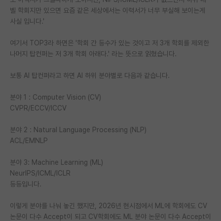
벨 학회지만 있으면 요즘 같은 세상에서는 이력서가 너무 부실해 보이는게
PI 전용 게시판
사실 입니다.'
인문사회 계열 게시판
여기서 TOP3라 하면은 '학회 간 등수가 있는 것이고 저 3개 학회를 제외한
나머지 탑컨퍼는 저 3개 학회 아래다.' 라는 뜻으로 읽혔습니다.
특수/전문대학원 게시판
반도체/AI 게시판
보통 AI 탑컨퍼라고 하면 AI 하위 분야별로 다음과 같습니다.
장학금/장학생 게시판
분야 1 : Computer Vision (CV)
CVPR/ECCV/ICCV
학술 정보 게시판
분야 2 : Natural Language Processing (NLP)
홍보 게시판
ACL/EMNLP
커리어
분야 3: Machine Learning (ML)
유학교육
NeurIPS/ICML/ICLR
등등입니다.
이벤트
이렇게 분야를 나눠 놓긴 했지만, 2026년 현시점에서 ML에 학회에도 CV
반도체 아카데미
논문이 다수 Accept이 되고 CV학회에도 ML 분야 논문이 다수 Accept이