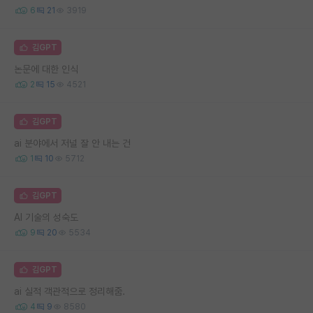
6
21
3919
김GPT
논문에 대한 인식
2
15
4521
김GPT
ai 분야에서 저널 잘 안 내는 건
1
10
5712
김GPT
AI 기술의 성숙도
9
20
5534
김GPT
ai 실적 객관적으로 정리해줌.
4
9
8580