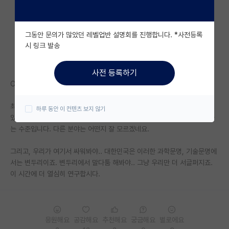
자유 게시판(아무개랩)
그동안 문의가 많았던 레벨업반 설명회를 진행합니다. *사전등록
미국 유학 게시판
시 링크 발송
미국 대학원 합격 후기 게시판
사전 등록하기
대학원생 모집 게시판
OpenAI나 구글 등등의 탑테크 기업의 AI기술은...
대학원 합격 후기 게시판
최신 기술은 유출을 우려해서 논문이나 특허도 안 낼 정도로 아득히 발전해
하루 동안 이 컨텐츠 보지 않기
있죠. 그냥 이 분야 자체가 지금 보면.. 원시인과 문명인이 동시대에 존재하
연구실(PI) 홍보 게시판
는 수준입니다. 다른 분야는 어떤지 잘 모르겠네요.
석박사 채용 정보 게시판
그리고, 우리가 여기서 싸워봐야.. 대한민국은 이러한 과학문명, 기술문명에
서는 변두리이죠. 변두리에서 말다툼 해봐야.. 그냥 우리만 더 서글퍼지죠.
임용 정보 게시판
이 시간에 더 열심히 연구합시다.
학부 인턴 게시판
취업 게시판
응원해요
공감해요
추천해요
궁금해요
별로에요
임용 후기 게시판