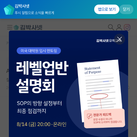
김박사넷
앱으로 보기
닫기
푸시 알림으로 소식을 빠르게
커뮤니티 홈
자유 게시판(아무개랩)
대학원생 모집
본문이 수정되지 않는 박제글입니다.
국내대학원 정보
AI 분야가 어느 정도냐면...
연구실&오픈랩
칠칠맞은 어니스트 러더퍼드
커뮤니티
2023.04.09
17
17529
커뮤니티 홈
전체글보기
베스트 게시판
IF 명예의전당