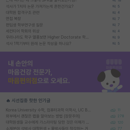
근데 여기는 왜 그렇게 SPK를 물어보는거임?
18
석사가 1저자 논문 가져가는게 흔한건가요?
5
대학원 합격구조 관련
4
면접 복장
7
편입생 학부연구생 질문
7
세컨티어 학회의 위상
4
우리나라도 학구 열풍보면 Higher Doctorate 학위가 필요하다고 봅니다.
9
석사 1학기부터 원래 논문 작성을 하나요?
5
🔥 시선집중 핫한 인기글
Korea University 수학, 컴퓨터과학 이학사, UC Berkeley 산업공학 대학원 공학박사가 되는 것은 쉽지 않겠죠?
11
외부에서 괜찮은 랩을 알아보는 방법 (장문주의)
278
대학원생들 교수에게 가스라이팅 당한 것은 이해가 갑니다. 안타깝네요.
120
소재분야 석박사 대학원생 + 물박사들이 착각하는 거
77