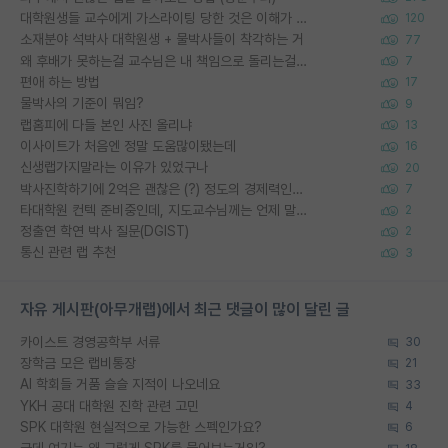
대학원생들 교수에게 가스라이팅 당한 것은 이해가 갑니다. 안타깝네요.
120
소재분야 석박사 대학원생 + 물박사들이 착각하는 거
77
왜 후배가 못하는걸 교수님은 내 책임으로 돌리는걸까요?
7
편애 하는 방법
17
물박사의 기준이 뭐임?
9
랩홈피에 다들 본인 사진 올리냐
13
이사이트가 처음엔 정말 도움많이됐는데
16
신생랩가지말라는 이유가 있었구나
20
박사진학하기에 2억은 괜찮은 (?) 정도의 경제력인가요
7
타대학원 컨텍 준비중인데, 지도교수님께는 언제 말씀드려야 할까요?
2
정출연 학연 박사 질문(DGIST)
2
통신 관련 랩 추천
3
자유 게시판(아무개랩)에서 최근 댓글이 많이 달린 글
카이스트 경영공학부 서류
30
장학금 모은 랩비통장
21
AI 학회들 거품 슬슬 지적이 나오네요
33
YKH 공대 대학원 진학 관련 고민
4
SPK 대학원 현실적으로 가능한 스펙인가요?
6