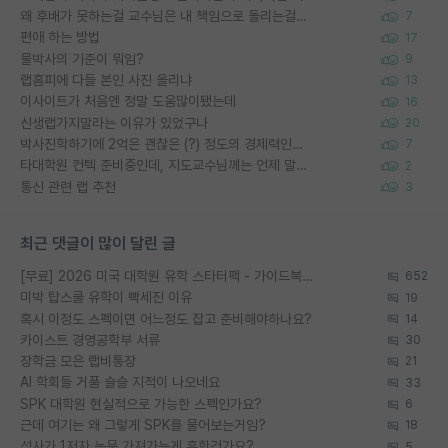
왜 후배가 못하는걸 교수님은 내 책임으로 돌리는걸까요?
7
편애 하는 방법
17
물박사의 기준이 뭐임?
9
랩홈피에 다들 본인 사진 올리냐
13
이사이트가 처음엔 정말 도움많이됐는데
16
신생랩가지말라는 이유가 있었구나
20
박사진학하기에 2억은 괜찮은 (?) 정도의 경제력인가요
7
타대학원 컨텍 준비중인데, 지도교수님께는 언제 말씀드려야 할까요?
2
통신 관련 랩 추천
3
최근 댓글이 많이 달린 글
[무료] 2026 미국 대학원 유학 스타터팩 - 가이드북 & 합격자 컨택메일 템플릿
652
미박 탑스쿨 유학이 빡세진 이유
19
혹시 이정도 스펙이면 어느정도 잡고 준비해야하나요?
14
카이스트 경영공학부 서류
30
장학금 모은 랩비통장
21
AI 학회들 거품 슬슬 지적이 나오네요
33
SPK 대학원 현실적으로 가능한 스펙인가요?
6
근데 여기는 왜 그렇게 SPK를 물어보는거임?
18
석사가 1저자 논문 가져가는게 흔한건가요?
5