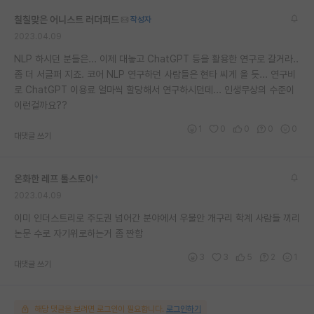
칠칠맞은 어니스트 러더퍼드
작성자
2023.04.09
NLP 하시던 분들은... 이제 대놓고 ChatGPT 등을 활용한 연구로 갈거라..
좀 더 서글퍼 지죠. 코어 NLP 연구하던 사람들은 현타 씨게 올 듯... 연구비
로 ChatGPT 이용료 얼마씩 할당해서 연구하시던데... 인생무상의 수준이
이런걸까요??
1
0
0
0
0
대댓글 쓰기
온화한 레프 톨스토이
*
2023.04.09
이미 인더스트리로 주도권 넘어간 분야에서 우물안 개구리 학계 사람들 끼리
논문 수로 자기위로하는거 좀 짠함
3
3
5
2
1
대댓글 쓰기
해당 댓글을 보려면 로그인이 필요합니다.
로그인하기