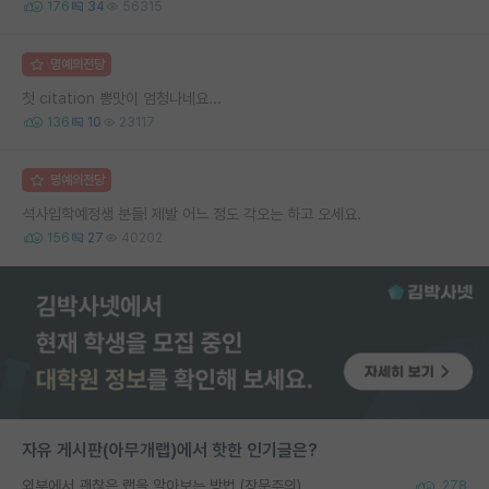
176
34
56315
명예의전당
첫 citation 뽕맛이 엄청나네요...
136
10
23117
명예의전당
석사입학예정생 분들! 제발 어느 정도 각오는 하고 오세요.
156
27
40202
자유 게시판(아무개랩)에서 핫한 인기글은?
외부에서 괜찮은 랩을 알아보는 방법 (장문주의)
278