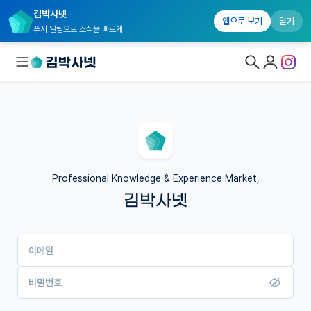
김박사넷
앱으로 보기
닫기
푸시 알림으로 소식을 빠르게
대학원생 모집
국내대학원 정보
연구실&오픈랩
Professional Knowledge & Experience Market,
김박사넷
커뮤니티
커리어
이메일
유학교육
이벤트
비밀번호
반도체 아카데미