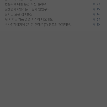
랩홈피에 다들 본인 사진 올리냐
22
신생랩가지말라는 이유가 있었구나
15
장학금 모은 랩비통장
14
AI 학회들 거품 슬슬 지적이 나오네요
24
박사진학하기에 2억은 괜찮은 (?) 정도의 경제력인가요
10