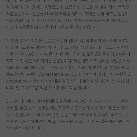
데, 지금은 그런 것이 더이상 트랜디 하지는 않은것 같습니다. 학생이 잡마켓
갈 경우에 굳이 원하면 올리겠으나, 요즘은 워낙 LLM 이 발달 해서, 똑똑한
PI 전용 게시판
사람들은 Arkiv 논문을 LLM 에 재학습 시켜서, 주제를 살짝 바꾸는 논문이
정말 많습니다. 제가 TOP 3 학회에서 리뷰하는 논문들을 보면 대략 80%
인문사회 계열 게시판
이상의 논문들은 Arkiv 올리지 않은 논문 인것 같습니다.
특수/전문대학원 게시판
2. 제출 수가 20,000 논문은 거뜬히 넘다보니, 학생 리뷰어가 가히 60%
반도체/AI 게시판
이상 이라고 봐도 과언이 아닙니다. 그래서 리뷰의 퀄리티가 말그대로 천차
만별 입니다. AC 가 리뷰 퀄리티를 관리 하는데, 보통 AC 들이 사명감을 가
장학금/장학생 게시판
지고 "이런 좋은 아이디어는 논문감이다."라는 생각으로 일하는 사람은 매우
적습니다. 왜냐하면 AC 도 신입 교수 혹은 포닥이 대부분이고, 본인의 밥그
학술 정보 게시판
릇도 본인의 논문이 Acceptance 로 가느냐에 관심이 많지, 남의 논문을 A
cceptance 시키는 데에는 매우 엄격 하거나 무관심 한 사람이 반 이상 입
홍보 게시판
니다. 말 그대로 "운"적인 요소가 많이 작용 합니다.
커리어
3. 그런 의미에서, 이번에 NIPS 논문에서는, AC 나 리뷰어가 자기 역할은
유학교육
못하면, 본인 들 의 논문을 데스크 리젝 시킨다는 정책은 꽤 의미 있는 정책
인 것 같습니다. 그리고 AC 본인 논문도 데스크 리젝 의 대상이 되므로, 예
이벤트
전 처럼 무관심하게 점수 보고, 대충 논문 읽고 리젝 되는 일은 예전 보다 적
지 않을까 예상 됩니다.
반도체 아카데미