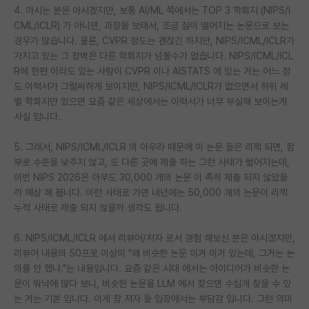
4. 아시는 분은 아시겠지만, 보통 AI/ML 쪽에서는 TOP 3 학회지 (NIPS/I
재팬라운지 🌸
CML/ICLR) 가 아니면, 과장을 보태서, 조금 질이 떨어지는 논문으로 보는
경우가 많습니다. 물론, CVPR 정도는 괜찮긴 하지만, NIPS/ICML/ICLR가
가지고 있는 그 장벽은 다른 학회지가 넘볼수가 없습니다. NIPS/ICML/ICL
R에 한편 이라도 있는 사람이 CVPR 이나 AISTATS 에 있는 거는 어느 정
도 이력서가 그럴싸하게 보이지만, NIPS/ICML/ICLR가 없으면서 하위 레
벨 학회지만 있으면 요즘 같은 세상에서는 이력서가 너무 부실해 보이는게
사실 입니다.
5. 그래서, NIPS/ICML/ICLR 의 아우라 때문에 이 논문 들은 리젝 되면, 함
부로 수준을 낮추지 않고, 또 다른 곳에 제출 하는 그런 사태가 벌어지는데,
이번 NIPS 2026은 아무도 30,000 개의 논문 이 족히 제출 되지 않았을
까 예상 해 봅니다. 이런 사태로 가면 내년에는 50,000 개의 논문이 리젝
누적 사태로 제출 되지 않을까 생각도 됩니다.
6. NIPS/ICML/ICLR 에서 리뷰어/저자 로서 경험 해보신 분은 아시겠지만,
리뷰어 내용의 50프로 이상이 "왜 비슷한 논문 이거 이거 있는데, 그거는 논
의를 안 했냐."는 내용입니다. 요즘 같은 시대 에서는 아이디어가 비슷한 논
문이 워낙에 많다 보니, 비슷한 논문을 LLM 에서 찾으면 수십개 찾을 수 있
는 거는 기본 입니다. 이게 참 저자 들 입장에서는 부담감 입니다. 그런 의미