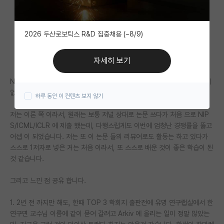
자유 게시판(아무개랩)
2026 두산로보틱스 R&D 집중채용 (~8/9)
미국 유학 게시판
미국 대학원 합격 후기 게시판
자세히 보기
대학원생 모집 게시판
NIPS/ICML/ICLR 을 보통 AI/ML 쪽에서는 TOP 3 학회지라는 데 이견이
없을거라고 생각 합니다.
하루 동안 이 컨텐츠 보지 않기
대학원 합격 후기 게시판
저는 이론 쪽 이라서, 원래는 보통 저널 상대로 논문 쓰다가 처음 으로 NIP
연구실(PI) 홍보 게시판
S/ICML/ICLR 에 제출 했는데, 다행스럽게도 이번에 엄청난 경쟁률을 뚫고
어셉 이 되었습니다. 저는 또 이 논문 들의 리뷰어로도 활동는 하고 있다가
석박사 채용 정보 게시판
스스로 1저자로 넣은 거는 처음 이라서, 또 스스로 배운 것이 좋은 학습이 된
것 같습니다.
임용 정보 게시판
학부 인턴 게시판
그리고 느낀 점 공유 합니다.
취업 게시판
1. 2년 전 까지만 해도, 한때 TOP 3 학회지 출판전에 유명 연구랩실에서 한
연구면 교수님 이름에 같이 묻어 갈려고 Arkiv 에 올리는 일이 정말 많았는
임용 후기 게시판