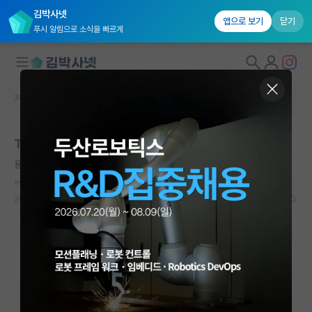
김박사넷
앱으로 보기
닫기
푸시 알림으로 소식을 빠르게
커뮤니티 홈
자유 게시판(아무개랩)
대학원생 모집
TOP 3 AI/ML 학회지 1저자 출판 후 느낀 점
국내대학원 정보
용감한 그레고어 멘델
연구실&오픈랩
누적 신고가 20개 이상인 사용자입니다.
커뮤니티
2026.06.01
27
8919
커뮤니티 홈
전체글보기
베스트 게시판
IF 명예의전당