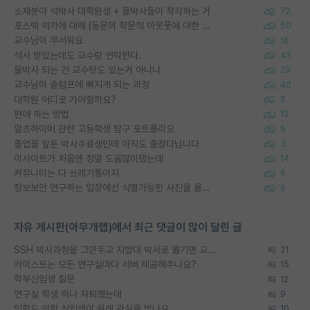
소재분야 석박사 대학원생 + 물박사들이 착각하는 거
72
포스텍 억까에 대해 (동문의 학문적 아웃풋에 대한 반박)
50
교수님이 무서워요
16
석사 받았는데도 교수랑 연락한다.
43
물박사 되는 건 교수탓도 있는거 아니냐
29
교수님이 슬럼프에 빠지게 되는 과정
40
대학원 어디로 가야할까요?
5
편애 하는 방법
12
알츠하이머 관련 고등학생 탐구 포트폴리오
5
졸업을 앞둔 박사수료생인데 아직도 출장다닙니다
3
이사이트가 처음엔 정말 도움많이됐는데
14
커뮤니티는 다 쓰레기통이지
6
정보보안 연구하는 입장에선 식별가능한 사진을 올리는건 비추이긴함
5
자유 게시판(아무개랩)에서 최근 댓글이 많이 달린 글
SSH 박사과정을 그만두고 지방대 박사로 옮기면 교수의 꿈은 끝일까요?
21
카이스트는 모든 연구실마다 서버 제공해주나요?
15
학부신입생 질문
12
연구실 학생 하나 자퇴했는데
9
입학도 안한 신입생이 원래 관심을 받나요
10