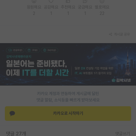
응원해요
공감해요
추천해요
궁금해요
별로에요
2
1
1
1
22
게시글 공유
카카오 계정과 연동하여 게시글에 달린
댓글 알람, 소식등을 빠르게 받아보세요
카카오로 시작하기
댓글 27개
댓글쓰기