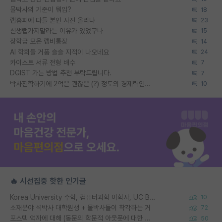
물박사의 기준이 뭐임?
18
랩홈피에 다들 본인 사진 올리냐
23
신생랩가지말라는 이유가 있었구나
15
장학금 모은 랩비통장
14
AI 학회들 거품 슬슬 지적이 나오네요
24
카이스트 서류 전형 배수
7
DGIST 가는 방법 추천 부탁드립니다.
7
박사진학하기에 2억은 괜찮은 (?) 정도의 경제력인가요
10
🔥 시선집중 핫한 인기글
Korea University 수학, 컴퓨터과학 이학사, UC Berkeley 산업공학 대학원 공학박사가 되는 것은 쉽지 않겠죠?
10
소재분야 석박사 대학원생 + 물박사들이 착각하는 거
72
포스텍 억까에 대해 (동문의 학문적 아웃풋에 대한 반박)
50