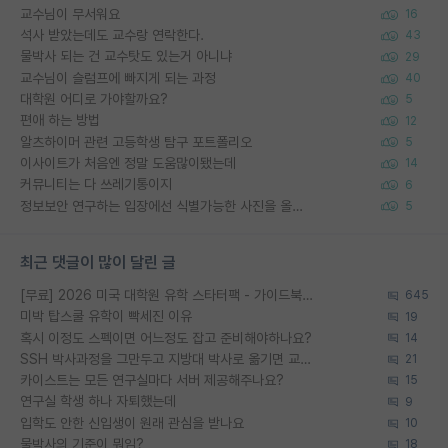
교수님이 무서워요
16
석사 받았는데도 교수랑 연락한다.
43
물박사 되는 건 교수탓도 있는거 아니냐
29
교수님이 슬럼프에 빠지게 되는 과정
40
대학원 어디로 가야할까요?
5
편애 하는 방법
12
알츠하이머 관련 고등학생 탐구 포트폴리오
5
이사이트가 처음엔 정말 도움많이됐는데
14
커뮤니티는 다 쓰레기통이지
6
정보보안 연구하는 입장에선 식별가능한 사진을 올리는건 비추이긴함
5
최근 댓글이 많이 달린 글
[무료] 2026 미국 대학원 유학 스타터팩 - 가이드북 & 합격자 컨택메일 템플릿
645
미박 탑스쿨 유학이 빡세진 이유
19
혹시 이정도 스펙이면 어느정도 잡고 준비해야하나요?
14
SSH 박사과정을 그만두고 지방대 박사로 옮기면 교수의 꿈은 끝일까요?
21
카이스트는 모든 연구실마다 서버 제공해주나요?
15
연구실 학생 하나 자퇴했는데
9
입학도 안한 신입생이 원래 관심을 받나요
10
물박사의 기준이 뭐임?
18