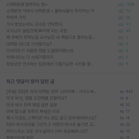
<대학원에 입학하는 법>
1388
소재분야 석박사 대학원생 + 물박사들이 착각하는 거
72
학위의 가치
20
석사 받았는데도 교수랑 연락한다.
43
교수님이 슬럼프에 빠지게 되는 과정
40
왜 후배가 못하는걸 교수님은 내 책임으로 돌리는걸까요?
4
대학원 어디로 가야할까요?
5
이사이트가 처음엔 정말 도움많이됐는데
9
커뮤니티는 다 쓰레기통이지
5
정보보안 연구하는 입장에선 식별가능한 사진을 올리는건 비추이긴함
5
최근 댓글이 많이 달린 글
[무료] 2026 미국 대학원 유학 스타터팩 - 가이드북 & 합격자 컨택메일 템플릿
645
미국 박사, 정말 도전해볼 만할까요?
9
미국 박사 컨택 메일 답변 질문
10
미박 탑스쿨 유학이 빡세진 이유
17
혹시 이정도 스펙이면 어느정도 잡고 준비해야하나요?
14
SSH 박사과정을 그만두고 지방대 박사로 옮기면 교수의 꿈은 끝일까요?
20
카이스트는 모든 연구실마다 서버 제공해주나요?
15
학부신입생 질문
12