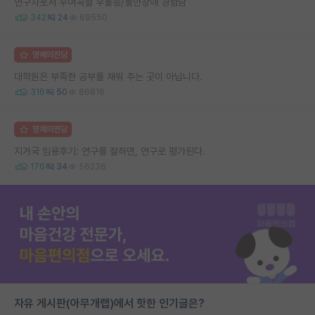
연구자로서 우여곡절 우울증/불안장애 경험담
342
24
69550
명예의전당
대학원은 부족한 공부를 채워 주는 곳이 아닙니다.
316
50
86816
명예의전당
지거국 임용후기: 연구를 잘하면, 연구로 평가된다.
176
34
56236
자유 게시판(아무개랩)에서 핫한 인기글은?