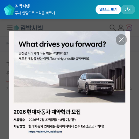
김박사넷
앱으로 보기
닫기
푸시 알림으로 소식을 빠르게
커뮤니티 홈
자유 게시판(아무개랩)
대학원생 모집
TOP 3 AI/ML 학회지 1저자 출판 후 느낀 점
국내대학원 정보
용감한 그레고어 멘델
연구실&오픈랩
누적 신고가 20개 이상인 사용자입니다.
커뮤니티
2026.06.01
27
8893
커뮤니티 홈
전체글보기
베스트 게시판
IF 명예의전당