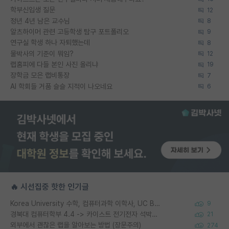
학부신입생 질문
12
정년 4년 남은 교수님
8
알츠하이머 관련 고등학생 탐구 포트폴리오
9
연구실 학생 하나 자퇴했는데
8
물박사의 기준이 뭐임?
12
랩홈피에 다들 본인 사진 올리냐
19
장학금 모은 랩비통장
7
AI 학회들 거품 슬슬 지적이 나오네요
6
🔥 시선집중 핫한 인기글
Korea University 수학, 컴퓨터과학 이학사, UC Berkeley 산업공학 대학원 공학박사가 되는 것은 쉽지 않겠죠?
9
경북대 컴퓨터학부 4.4 -> 카이스트 전기전자 석박사통합과정 합격
21
외부에서 괜찮은 랩을 알아보는 방법 (장문주의)
274