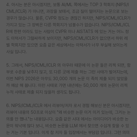
4. 아시는 분은 아시겠지만, 보통 AI/ML 쪽에서는 TOP 3 학회지 (NIPS/I
재팬라운지 🌸
CML/ICLR) 가 아니면, 과장을 보태서, 조금 질이 떨어지는 논문으로 보는
경우가 많습니다. 물론, CVPR 정도는 괜찮긴 하지만, NIPS/ICML/ICLR가
가지고 있는 그 장벽은 다른 학회지가 넘볼수가 없습니다. NIPS/ICML/ICL
R에 한편 이라도 있는 사람이 CVPR 이나 AISTATS 에 있는 거는 어느 정
도 이력서가 그럴싸하게 보이지만, NIPS/ICML/ICLR가 없으면서 하위 레
벨 학회지만 있으면 요즘 같은 세상에서는 이력서가 너무 부실해 보이는게
사실 입니다.
5. 그래서, NIPS/ICML/ICLR 의 아우라 때문에 이 논문 들은 리젝 되면, 함
부로 수준을 낮추지 않고, 또 다른 곳에 제출 하는 그런 사태가 벌어지는데,
이번 NIPS 2026은 아무도 30,000 개의 논문 이 족히 제출 되지 않았을
까 예상 해 봅니다. 이런 사태로 가면 내년에는 50,000 개의 논문이 리젝
누적 사태로 제출 되지 않을까 생각도 됩니다.
6. NIPS/ICML/ICLR 에서 리뷰어/저자 로서 경험 해보신 분은 아시겠지만,
리뷰어 내용의 50프로 이상이 "왜 비슷한 논문 이거 이거 있는데, 그거는 논
의를 안 했냐."는 내용입니다. 요즘 같은 시대 에서는 아이디어가 비슷한 논
문이 워낙에 많다 보니, 비슷한 논문을 LLM 에서 찾으면 수십개 찾을 수 있
는 거는 기본 입니다. 이게 참 저자 들 입장에서는 부담감 입니다. 그런 의미