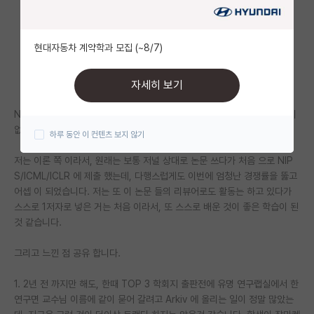
자유 게시판(아무개랩)
현대자동차 계약학과 모집 (~8/7)
미국 유학 게시판
미국 대학원 합격 후기 게시판
자세히 보기
대학원생 모집 게시판
NIPS/ICML/ICLR 을 보통 AI/ML 쪽에서는 TOP 3 학회지라는 데 이견이
없을거라고 생각 합니다.
하루 동안 이 컨텐츠 보지 않기
대학원 합격 후기 게시판
저는 이론 쪽 이라서, 원래는 보통 저널 상대로 논문 쓰다가 처음 으로 NIP
연구실(PI) 홍보 게시판
S/ICML/ICLR 에 제출 했는데, 다행스럽게도 이번에 엄청난 경쟁률을 뚫고
어셉 이 되었습니다. 저는 또 이 논문 들의 리뷰어로도 활동는 하고 있다가
석박사 채용 정보 게시판
스스로 1저자로 넣은 거는 처음 이라서, 또 스스로 배운 것이 좋은 학습이 된
것 같습니다.
임용 정보 게시판
학부 인턴 게시판
그리고 느낀 점 공유 합니다.
취업 게시판
1. 2년 전 까지만 해도, 한때 TOP 3 학회지 출판전에 유명 연구랩실에서 한
연구면 교수님 이름에 같이 묻어 갈려고 Arkiv 에 올리는 일이 정말 많았는
임용 후기 게시판