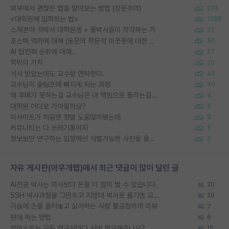
외부에서 괜찮은 랩을 알아보는 방법 (장문주의)
274
<대학원에 입학하는 법>
1388
소재분야 석박사 대학원생 + 물박사들이 착각하는 거
72
포스텍 억까에 대해 (동문의 학문적 아웃풋에 대한 반박)
50
AI 탑컨퍼 순위에 대해..
27
학위의 가치
20
석사 받았는데도 교수랑 연락한다.
43
교수님이 슬럼프에 빠지게 되는 과정
40
왜 후배가 못하는걸 교수님은 내 책임으로 돌리는걸까요?
4
대학원 어디로 가야할까요?
5
이사이트가 처음엔 정말 도움많이됐는데
9
커뮤니티는 다 쓰레기통이지
5
정보보안 연구하는 입장에선 식별가능한 사진을 올리는건 비추이긴함
5
자유 게시판(아무개랩)에서 최근 댓글이 많이 달린 글
AI전공 박사는 의사보다 돈을 더 많이 벌 수 있습니다.
20
SSH 박사과정을 그만두고 지방대 박사로 옮기면 교수의 꿈은 끝일까요?
20
가슴에 손을 올려놓고 싫어하는 사람 불공정하게 리뷰
7
편애 하는 방법
6
카이스트는 모든 연구실마다 서버 제공해주나요?
15