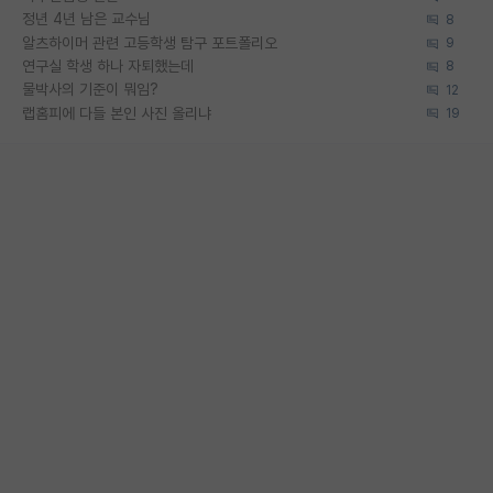
정년 4년 남은 교수님
8
알츠하이머 관련 고등학생 탐구 포트폴리오
9
연구실 학생 하나 자퇴했는데
8
물박사의 기준이 뭐임?
12
랩홈피에 다들 본인 사진 올리냐
19