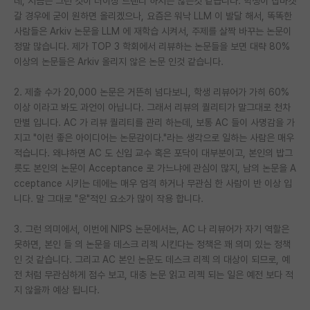
데, 지금은 그런 것이 더이상 트랜디 하지는 않은것 같습니다. 학생이 잡마켓
갈 경우에 굳이 원하면 올리겠으나, 요즘은 워낙 LLM 이 발달 해서, 똑똑한
PI 전용 게시판
사람들은 Arkiv 논문을 LLM 에 재학습 시켜서, 주제를 살짝 바꾸는 논문이
정말 많습니다. 제가 TOP 3 학회에서 리뷰하는 논문들을 보면 대략 80%
인문사회 계열 게시판
이상의 논문들은 Arkiv 올리지 않은 논문 인것 같습니다.
특수/전문대학원 게시판
2. 제출 수가 20,000 논문은 거뜬히 넘다보니, 학생 리뷰어가 가히 60%
반도체/AI 게시판
이상 이라고 봐도 과언이 아닙니다. 그래서 리뷰의 퀄리티가 말그대로 천차
만별 입니다. AC 가 리뷰 퀄리티를 관리 하는데, 보통 AC 들이 사명감을 가
장학금/장학생 게시판
지고 "이런 좋은 아이디어는 논문감이다."라는 생각으로 일하는 사람은 매우
적습니다. 왜냐하면 AC 도 신입 교수 혹은 포닥이 대부분이고, 본인의 밥그
학술 정보 게시판
릇도 본인의 논문이 Acceptance 로 가느냐에 관심이 많지, 남의 논문을 A
cceptance 시키는 데에는 매우 엄격 하거나 무관심 한 사람이 반 이상 입
홍보 게시판
니다. 말 그대로 "운"적인 요소가 많이 작용 합니다.
커리어
3. 그런 의미에서, 이번에 NIPS 논문에서는, AC 나 리뷰어가 자기 역할은
유학교육
못하면, 본인 들 의 논문을 데스크 리젝 시킨다는 정책은 꽤 의미 있는 정책
인 것 같습니다. 그리고 AC 본인 논문도 데스크 리젝 의 대상이 되므로, 예
이벤트
전 처럼 무관심하게 점수 보고, 대충 논문 읽고 리젝 되는 일은 예전 보다 적
지 않을까 예상 됩니다.
반도체 아카데미