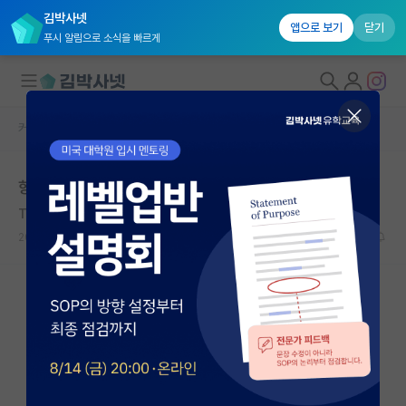
김박사넷
앱으로 보기
닫기
푸시 알림으로 소식을 빠르게
커뮤니티 홈
자유 게시판(아무개랩)
대학원생 모집
항공우주 진로 고민
국내대학원 정보
Theodor Mommsen
연구실&오픈랩
2019.09.25
2
8235
커뮤니티
커뮤니티 홈
전체글보기
베스트 게시판
IF 명예의전당