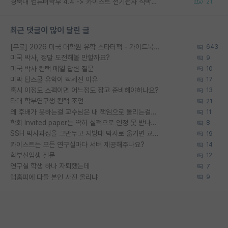
경북대 컴퓨터학부 4.4 -> 카이스트 전기전자 석박사통합과정 합격
21
최근 댓글이 많이 달린 글
[무료] 2026 미국 대학원 유학 스타터팩 - 가이드북 & 합격자 컨택메일 템플릿
643
미국 박사, 정말 도전해볼 만할까요?
9
미국 박사 컨택 메일 답변 질문
10
미박 탑스쿨 유학이 빡세진 이유
17
혹시 이정도 스펙이면 어느정도 잡고 준비해야하나요?
13
타대 학부연구생 컨택 조언
21
왜 후배가 못하는걸 교수님은 내 책임으로 돌리는걸까요?
11
학회 Invited paper는 딱히 실적으로 인정 못 받나요?
8
SSH 박사과정을 그만두고 지방대 박사로 옮기면 교수의 꿈은 끝일까요?
19
카이스트는 모든 연구실마다 서버 제공해주나요?
14
학부신입생 질문
12
연구실 학생 하나 자퇴했는데
7
랩홈피에 다들 본인 사진 올리냐
9