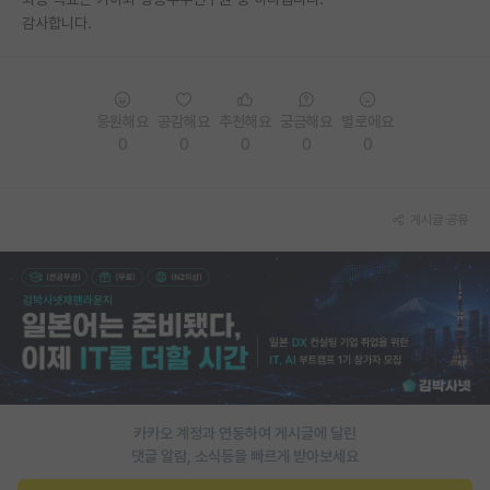
감사합니다.
PI 전용 게시판
인문사회 계열 게시판
특수/전문대학원 게시판
응원해요
공감해요
추천해요
궁금해요
별로에요
0
0
0
0
0
반도체/AI 게시판
장학금/장학생 게시판
게시글 공유
학술 정보 게시판
홍보 게시판
커리어
유학교육
이벤트
카카오 계정과 연동하여 게시글에 달린
댓글 알람, 소식등을 빠르게 받아보세요
반도체 아카데미