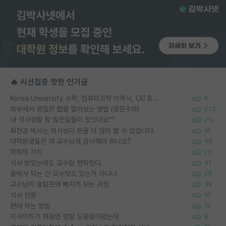
🔥 시선집중 핫한 인기글
Korea University 수학, 컴퓨터과학 이학사, UC Berkeley 산업공학 대학원 공학박사가 되는 것은 쉽지 않겠죠?
6
외부에서 괜찮은 랩을 알아보는 방법 (장문주의)
273
내 석사생활 참 많은일들이 있엇네요^^
212
AI전공 박사는 의사보다 돈을 더 많이 벌 수 있습니다.
16
대학원생들은 왜 교수님께 감사해야 하나요?
49
학위의 가치
20
석사 받았는데도 교수랑 연락한다.
42
물박사 되는 건 교수탓도 있는거 아니냐
28
교수님이 슬럼프에 빠지게 되는 과정
38
석사 전환
10
편애 하는 방법
12
이사이트가 처음엔 정말 도움많이됐는데
8