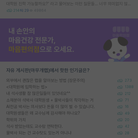
대학원 진학 가능할까요?’ 라고 물어보는 이런 질문들… 너무 의미없지 않나요?
214
29
49864
자유 게시판(아무개랩)에서 핫한 인기글은?
외부에서 괜찮은 랩을 알아보는 방법 (장문주의)
273
<대학원에 입학하는 법>
1388
내 석사생활 참 많은일들이 있엇네요^^
212
소재분야 석박사 대학원생 + 물박사들이 착각하는 거
71
AI전공 박사는 의사보다 돈을 더 많이 벌 수 있습니다.
16
대학원생들은 왜 교수님께 감사해야 하나요?
49
학위의 가치
20
석사 받았는데도 교수랑 연락한다.
42
물박사 되는 건 교수탓도 있는거 아니냐
28