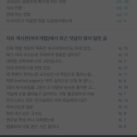
교수님이 슬럼프에 빠지게 되는 과정
38
석사 전환
10
편애 하는 방법
12
이사이트가 처음엔 정말 도움많이됐는데
8
자유 게시판(아무개랩)에서 최근 댓글이 많이 달린 글
진짜 제발 적당히 똑똑한 박사과정이라도 위에 있었으면..
10
제가 자대 교수님께 무례하게 행동한 걸까요?
13
대학원 진학여부 너무 고민입니다..
7
타대 학부연구생 컨택 조언
21
왜 후배가 못하는걸 교수님은 내 책임으로 돌리는걸까요?
11
학회 Invited paper는 딱히 실적으로 인정 못 받나요?
8
SSH 박사과정을 그만두고 지방대 박사로 옮기면 교수의 꿈은 끝일까요?
19
가슴에 손을 올려놓고 싫어하는 사람 불공정하게 리뷰
7
카이스트는 모든 연구실마다 서버 제공해주나요?
14
학부신입생 질문
12
정년 4년 남은 교수님
8
연구실 학생 하나 자퇴했는데
7
랩홈피에 다들 본인 사진 올리냐
9