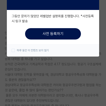
자유 게시판(아무개랩)
그동안 문의가 많았던 레벨업반 설명회를 진행합니다. *사전등록
미국 유학 게시판
시 링크 발송
미국 대학원 합격 후기 게시판
안녕하세요. 취업과 대학원 진학 중에 고민하고 있는 학생입니다.
사전 등록하기
대학원생 모집 게시판
취업준비를 하면서도 자꾸 항공쪽에 꿈이 사라지지 않네요. 물론 꿈과 현실
은 다르겠지만요.
대학원 합격 후기 게시판
만약 항공우주공학 대학원을 진학한다고 했을 때,
하루 동안 이 컨텐츠 보지 않기
카이스트는 제가 못 갈거 같고, 서울대 항공우주대학원과 경상대 항공우주특
연구실(PI) 홍보 게시판
성화 대학원 중 하나를 가고 싶습니다.
성적은 건국대학교 기계공학과 학점은 4.17 정도입니다. 항공기 구조설계에
석박사 채용 정보 게시판
관심이 있습니다.
서울대 대학원 진학을 못하였을 때, 경상대학교 항공우주특성화 대학원을 가
임용 정보 게시판
도 충분히 괜찮을까요??
학부 인턴 게시판
경상대학교 항공우주특성화 대학원은 카이와 항공우주연구원과 협업을 하는
것 같은데, 졸업 후 많이 들어가는 편인가요??
취업 게시판
물론 모두 저에게 과분한 대학원이라고 생각합니다만, 혹시나 항공우주쪽
괜찮은 대학원이 있다면 추천부탁드립니당.
임용 후기 게시판
최종 목표는 카이와 항공우주연구원 중 하나입니다.