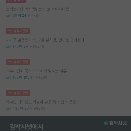
돈버는거랑 박사학위는 따로 봐야하나봄
39
24
7787
명예의전당
지거국 임용후기: 연구를 잘하면, 연구로 평가된다.
176
34
56248
명예의전당
교수대신 미국 빅테크에서 일하는 이유
153
105
104399
명예의전당
학부도 대학원도 학벌이 낮은(?) 사람의 응원
435
37
88833