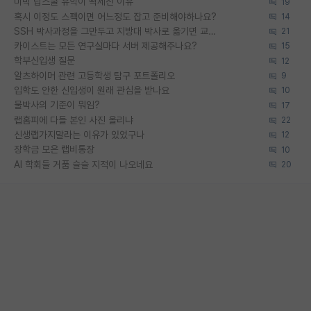
미박 탑스쿨 유학이 빡세진 이유
19
혹시 이정도 스펙이면 어느정도 잡고 준비해야하나요?
14
SSH 박사과정을 그만두고 지방대 박사로 옮기면 교수의 꿈은 끝일까요?
21
카이스트는 모든 연구실마다 서버 제공해주나요?
15
학부신입생 질문
12
알츠하이머 관련 고등학생 탐구 포트폴리오
9
입학도 안한 신입생이 원래 관심을 받나요
10
물박사의 기준이 뭐임?
17
랩홈피에 다들 본인 사진 올리냐
22
신생랩가지말라는 이유가 있었구나
12
장학금 모은 랩비통장
10
AI 학회들 거품 슬슬 지적이 나오네요
20