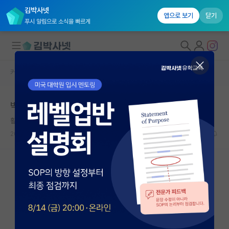
김박사넷
앱으로 보기
닫기
푸시 알림으로 소식을 빠르게
커뮤니티 홈
자유 게시판(아무개랩)
대학원생 모집
박사 가스라이팅
국내대학원 정보
활기찬 버지니아 울프
연구실&오픈랩
2026.06.03
12
4072
커뮤니티
커뮤니티 홈
전체글보기
베스트 게시판
IF 명예의전당