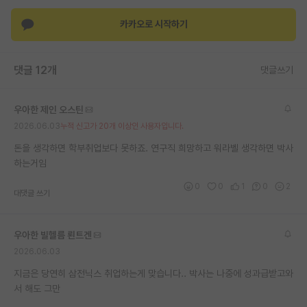
재팬라운지 🌸
카카오로 시작하기
댓글 12개
댓글쓰기
우아한 제인 오스틴
2026.06.03
누적 신고가 20개 이상인 사용자입니다.
돈을 생각하면 학부취업보다 못하죠. 연구직 희망하고 워라벨 생각하면 박사
하는거임
0
0
1
0
2
대댓글 쓰기
우아한 빌헬름 뢴트겐
2026.06.03
지금은 당연히 삼전닉스 취업하는게 맞습니다.. 박사는 나중에 성과급받고와
서 해도 그만