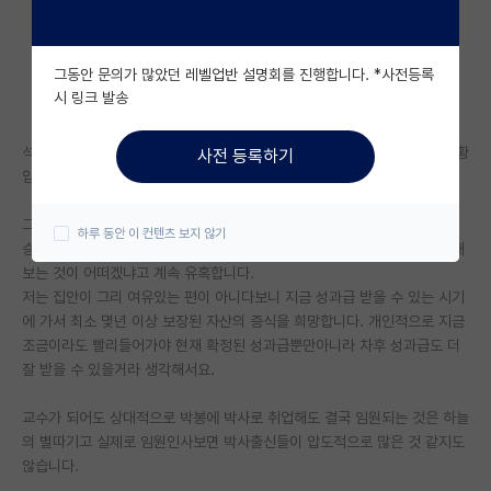
자유 게시판(아무개랩)
그동안 문의가 많았던 레벨업반 설명회를 진행합니다. *사전등록
미국 유학 게시판
시 링크 발송
미국 대학원 합격 후기 게시판
석사로 재학중이며 곧 졸업하여 성과급 잘나오는 회사로 입사가 가능한 상황
사전 등록하기
대학원생 모집 게시판
입니다.
대학원 합격 후기 게시판
그런데 교수님부터 주변 박사과정분들이 박사의 장점, 입사시의 대우/추후
하루 동안 이 컨텐츠 보지 않기
승진시 유리함, 임용 등 박사과정이 길게 보면좋다라는 식으로 학위를 더 해
연구실(PI) 홍보 게시판
보는 것이 어떠겠냐고 계속 유혹합니다.
저는 집안이 그리 여유있는 편이 아니다보니 지금 성과급 받을 수 있는 시기
석박사 채용 정보 게시판
에 가서 최소 몇년 이상 보장된 자산의 증식을 희망합니다. 개인적으로 지금
조금이라도 빨리들어가야 현재 확정된 성과급뿐만아니라 차후 성과급도 더
임용 정보 게시판
잘 받을 수 있을거라 생각해서요.
학부 인턴 게시판
교수가 되어도 상대적으로 박봉에 박사로 취업해도 결국 임원되는 것은 하늘
취업 게시판
의 별따기고 실제로 임원인사보면 박사출신들이 압도적으로 많은 것 같지도
않습니다.
임용 후기 게시판