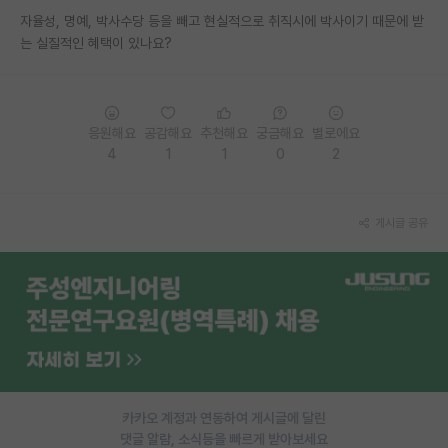
자율성, 명예, 박사수당 등을 빼고 현실적으로 취직시에 박사이기 때문에 받
PI 전용 게시판
는 실질적인 혜택이 있나요?
인문사회 계열 게시판
특수/전문대학원 게시판
응원해요
공감해요
추천해요
궁금해요
별로에요
반도체/AI 게시판
4
1
1
0
2
장학금/장학생 게시판
게시글 공유
학술 정보 게시판
홍보 게시판
커리어
유학교육
이벤트
카카오 계정과 연동하여 게시글에 달린
반도체 아카데미
댓글 알람, 소식등을 빠르게 받아보세요