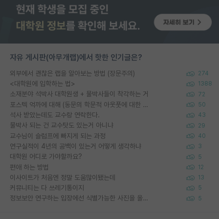
자유 게시판(아무개랩)에서 핫한 인기글은?
외부에서 괜찮은 랩을 알아보는 방법 (장문주의)
274
<대학원에 입학하는 법>
1388
소재분야 석박사 대학원생 + 물박사들이 착각하는 거
72
포스텍 억까에 대해 (동문의 학문적 아웃풋에 대한 반박)
50
석사 받았는데도 교수랑 연락한다.
43
물박사 되는 건 교수탓도 있는거 아니냐
29
교수님이 슬럼프에 빠지게 되는 과정
40
연구실적이 4년의 공백이 있는거 어떻게 생각하냐
3
대학원 어디로 가야할까요?
5
편애 하는 방법
12
이사이트가 처음엔 정말 도움많이됐는데
13
커뮤니티는 다 쓰레기통이지
5
정보보안 연구하는 입장에선 식별가능한 사진을 올리는건 비추이긴함
5