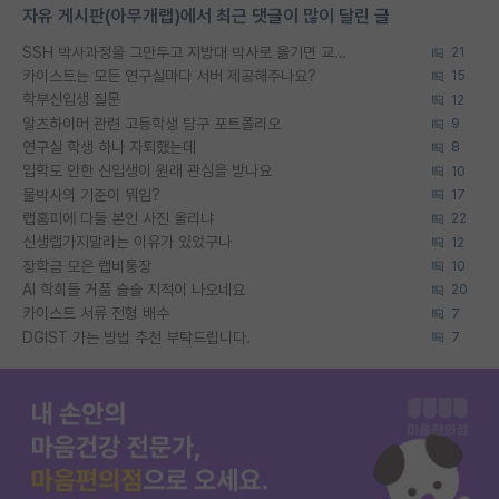
자유 게시판(아무개랩)에서 최근 댓글이 많이 달린 글
SSH 박사과정을 그만두고 지방대 박사로 옮기면 교수의 꿈은 끝일까요?
21
카이스트는 모든 연구실마다 서버 제공해주나요?
15
학부신입생 질문
12
알츠하이머 관련 고등학생 탐구 포트폴리오
9
연구실 학생 하나 자퇴했는데
8
입학도 안한 신입생이 원래 관심을 받나요
10
물박사의 기준이 뭐임?
17
랩홈피에 다들 본인 사진 올리냐
22
신생랩가지말라는 이유가 있었구나
12
장학금 모은 랩비통장
10
AI 학회들 거품 슬슬 지적이 나오네요
20
카이스트 서류 전형 배수
7
DGIST 가는 방법 추천 부탁드립니다.
7