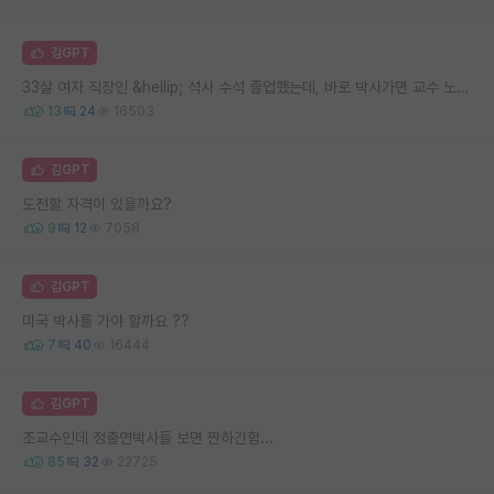
김GPT
33살 여자 직장인 &hellip; 석사 수석 졸업했는데, 바로 박사가면 교수 노려볼수 있을까요
13
24
16503
김GPT
도전할 자격이 있을까요?
9
12
7058
김GPT
미국 박사를 가야 할까요 ??
7
40
16444
김GPT
조교수인데 정출연박사들 보면 짠하긴함...
85
32
22725