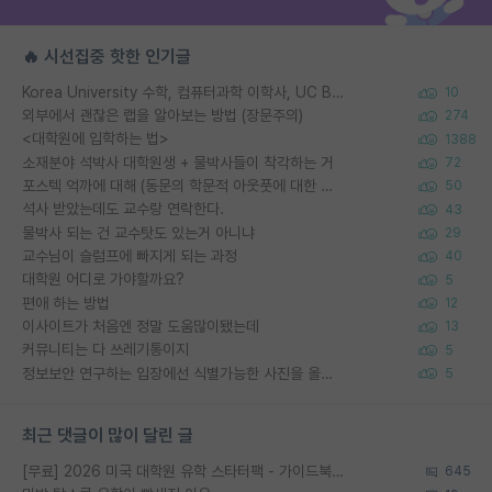
🔥 시선집중 핫한 인기글
Korea University 수학, 컴퓨터과학 이학사, UC Berkeley 산업공학 대학원 공학박사가 되는 것은 쉽지 않겠죠?
10
외부에서 괜찮은 랩을 알아보는 방법 (장문주의)
274
<대학원에 입학하는 법>
1388
소재분야 석박사 대학원생 + 물박사들이 착각하는 거
72
포스텍 억까에 대해 (동문의 학문적 아웃풋에 대한 반박)
50
석사 받았는데도 교수랑 연락한다.
43
물박사 되는 건 교수탓도 있는거 아니냐
29
교수님이 슬럼프에 빠지게 되는 과정
40
대학원 어디로 가야할까요?
5
편애 하는 방법
12
이사이트가 처음엔 정말 도움많이됐는데
13
커뮤니티는 다 쓰레기통이지
5
정보보안 연구하는 입장에선 식별가능한 사진을 올리는건 비추이긴함
5
최근 댓글이 많이 달린 글
[무료] 2026 미국 대학원 유학 스타터팩 - 가이드북 & 합격자 컨택메일 템플릿
645