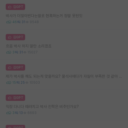
김GPT
박사가 더많이번다는말로 현혹하는거 정말 못된짓
46
31
9548
김GPT
흐음 박사 하지 말란 소리겠죠
3
31
15027
김GPT
제가 박사를 해도 되는게 맞을까요? 물석사에다가 자질이 부족한 것 같아 고민됩니다..
15
25
10503
김GPT
직장 다니다 때려치고 박사 진학은 비추인가요?
3
13
6693
김GPT