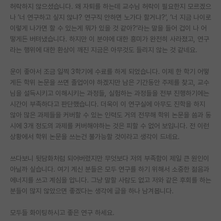
허락하지 않으셨습니다. 왜 자퇴를 하는데 교수님 허락이 필요한지 모르겠으
재팬라운지 🌸
나 ’너 연구하고 싶지 않냐? 연구직 안하면 노가다 할거냐?‘, ’너 지금 나이로
이렇게 나가면 할 수 있는게 뭐가 있을 것 같아?‘라는 말을 들어 겁이 나 어
떻게든 버텨냈습니다. 하지만 이 분야에 대한 흥미가 완전히 사라졌고, 연구
라는 행위에 대한 환상이 깨진 지금은 아무것도 들리지 않는 것 같네요.
운이 좋아서 조금 일찍 3학기에 수료를 하게 되었습니다. 이제 한 학기 어떻
게든 학위 논문을 쓰면 졸업이야 하겠지만 남은 기간동안 주제를 찾고, 교수
님을 설득시키고 이해시키는 과정들, 실험하는 과정들을 전부 진행하기에는
시간이 부족하다고 판단했습니다. 더욱이 이 연구실에 아무도 진학을 하지
않아 많은 과제들을 커버할 수 있는 인력도 거의 전무해 학위 논문을 씀과 동
시에 3개 정도의 과제를 커버해야하는 것은 피할 수 없어 보입니다. 전 이런
상황에서 학위 논문을 쓰는건 불가능할 것이라고 생각이 드네요.
쓰다보니 뒷담화처럼 되어버렸지만 무엇보다 저의 부족함이 제일 큰 원인이
아닐까 싶습니다. 여기 계신 분들은 모두 연구를 하기 위해서 소중한 젊음과
에너지를 쓰고 계심을 압니다. 그냥 말할 사람도 없고 저와 같은 후회를 하는
분들이 많지 않았으면 좋겠다는 생각에 글을 하나 남겨봅니다.
모두들 화이팅하시고 좋은 연구 하세요.