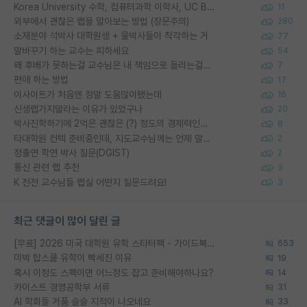
Korea University 수학, 컴퓨터과학 이학사, UC Berkeley 산업공학 대학원 공학박사가 되는 것은 쉽지 않겠죠?
11
외부에서 괜찮은 랩을 알아보는 방법 (장문주의)
280
소재분야 석박사 대학원생 + 물박사들이 착각하는 거
77
말바꾸기 하는 교수는 피하세요
54
왜 후배가 못하는걸 교수님은 내 책임으로 돌리는걸까요?
7
편애 하는 방법
17
이사이트가 처음엔 정말 도움많이됐는데
16
신생랩가지말라는 이유가 있었구나
20
박사진학하기에 2억은 괜찮은 (?) 정도의 경제력인가요
8
타대학원 컨텍 준비중인데, 지도교수님께는 언제 말씀드려야 할까요?
2
정출연 학연 박사 질문(DGIST)
2
통신 관련 랩 추천
3
K 전전 교수님들 랩실 어떤지 질문드려요!
3
최근 댓글이 많이 달린 글
[무료] 2026 미국 대학원 유학 스타터팩 - 가이드북 & 합격자 컨택메일 템플릿
653
미박 탑스쿨 유학이 빡세진 이유
19
혹시 이정도 스펙이면 어느정도 잡고 준비해야하나요?
14
카이스트 경영공학부 서류
31
AI 학회들 거품 슬슬 지적이 나오네요
33