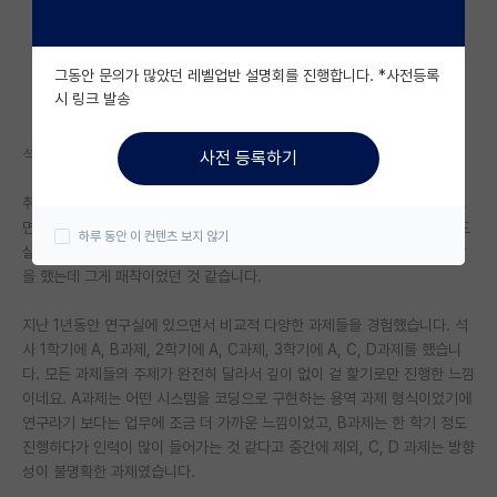
자유 게시판(아무개랩)
그동안 문의가 많았던 레벨업반 설명회를 진행합니다. *사전등록
미국 유학 게시판
시 링크 발송
미국 대학원 합격 후기 게시판
석사 3학기가 마무리되는 상황에서 석사과정을 끝내려고 합니다.
사전 등록하기
대학원생 모집 게시판
취업 스펙을 위해 있었던 반년 정도의 학부 연구생 기간동안 연구실에 있으
대학원 합격 후기 게시판
면서 크게 이 분야가 저에게 맞는 옷은 아니라고 생각은 했습니다만, 그래도
하루 동안 이 컨텐츠 보지 않기
살면서 대학원 한 번 정도 안해보면 후회가 되지 않을까하는 마음으로 진학
연구실(PI) 홍보 게시판
을 했는데 그게 패착이었던 것 같습니다.
석박사 채용 정보 게시판
지난 1년동안 연구실에 있으면서 비교적 다양한 과제들을 경험했습니다. 석
사 1학기에 A, B과제, 2학기에 A, C과제, 3학기에 A, C, D과제를 했습니
임용 정보 게시판
다. 모든 과제들의 주제가 완전히 달라서 깊이 없이 겉 핥기로만 진행한 느낌
학부 인턴 게시판
이네요. A과제는 어떤 시스템을 코딩으로 구현하는 용역 과제 형식이었기에
연구라기 보다는 업무에 조금 더 가까운 느낌이었고, B과제는 한 학기 정도
취업 게시판
진행하다가 인력이 많이 들어가는 것 같다고 중간에 제외, C, D 과제는 방향
성이 불명확한 과제였습니다.
임용 후기 게시판