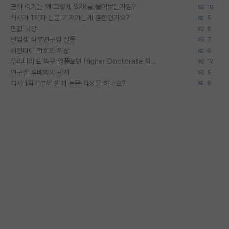
근데 여기는 왜 그렇게 SPK를 물어보는거임?
19
석사가 1저자 논문 가져가는게 흔한건가요?
5
면접 복장
9
편입생 학부연구생 질문
7
세컨티어 학회의 위상
6
우리나라도 학구 열풍보면 Higher Doctorate 학위가 필요하다고 봅니다.
12
연구실 후배와의 관계
5
석사 1학기부터 원래 논문 작성을 하나요?
9