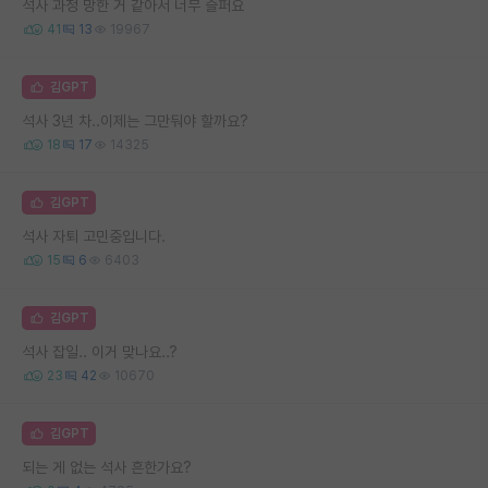
석사 과정 망한 거 같아서 너무 슬퍼요
41
13
19967
김GPT
석사 3년 차..이제는 그만둬야 할까요?
18
17
14325
김GPT
석사 자퇴 고민중입니다.
15
6
6403
김GPT
석사 잡일.. 이거 맞나요..?
23
42
10670
김GPT
되는 게 없는 석사 흔한가요?