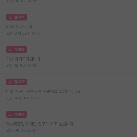
0
4
4785
김GPT
30살 박사 시작
18
52
17421
김GPT
석사 자퇴고민입니다
1
9
2396
김GPT
다들 어떤 마음으로 박사과정을 결심하셨나요
14
14
9283
김GPT
석사과정인데 개인 연구가 하고 싶습니다.
7
6
5594