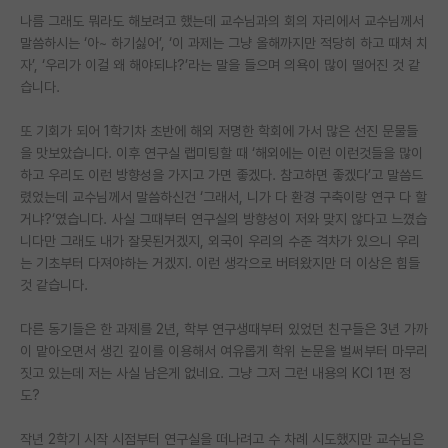
나름 그래도 뭐라도 해보려고 했는데 교수님과의 회의 자리에서 교수님께서
PI 전용 게시판
말씀하시는 ‘아~ 하기싫어’, ‘이 과제는 그냥 올해까지만 적당히 하고 때쳐 치
자’, ‘우리가 이걸 왜 해야되냐?’라는 말을 들으며 의욕이 많이 떨어진 것 같
인문사회 계열 게시판
습니다.
특수/전문대학원 게시판
또 기회가 되어 1학기차 초반에 해외 저명한 학회에 가서 많은 선진 문물들
반도체/AI 게시판
을 맛보았습니다. 이후 연구실 랩미팅할 때 ‘해외에는 이런 이런것들을 많이
하고 우리도 이런 방향성을 가지고 가면 좋겠다. 참고하면 좋겠다’고 말씀드
장학금/장학생 게시판
렸었는데 교수님께서 말씀하신건 ‘그래서, 니가 다 환경 구축이랑 연구 다 할
거냐?‘였습니다. 사실 그때부터 연구실의 방향성이 저와 맞지 않다고 느꼈습
학술 정보 게시판
니다만 그래도 내가 잘못된거겠지, 외국이 우리의 수준 격차가 있으니 우리
는 기초부터 다져야하는 거겠지. 이런 생각으로 버텨왔지만 더 이상은 힘들
홍보 게시판
것 같습니다.
커리어
다른 동기들은 한 과제를 2년, 학부 연구생때부터 있었던 친구들은 3년 가까
유학교육
이 맡아오면서 생긴 깊이를 이용해서 여유롭게 학위 논문을 벌써부터 마무리
짓고 있는데 저는 사실 남은게 없네요. 그냥 그저 그런 내용의 KCI 1편 정
이벤트
도?
반도체 아카데미
작년 2학기 시작 시점부터 연구실을 떠나려고 수 차례 시도했지만 교수님은