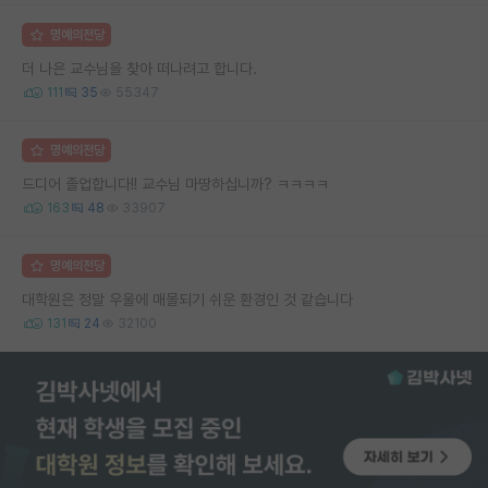
명예의전당
더 나은 교수님을 찾아 떠나려고 합니다.
111
35
55347
명예의전당
드디어 졸업합니다!! 교수님 마땅하십니까? ㅋㅋㅋㅋ
163
48
33907
명예의전당
대학원은 정말 우울에 매몰되기 쉬운 환경인 것 같습니다
131
24
32100