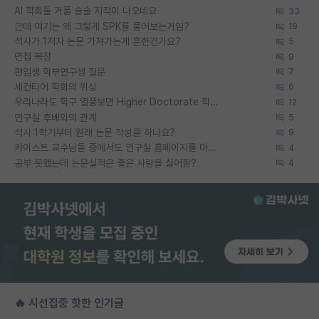
AI 학회들 거품 슬슬 지적이 나오네요
33
근데 여기는 왜 그렇게 SPK를 물어보는거임?
19
석사가 1저자 논문 가져가는게 흔한건가요?
5
면접 복장
9
편입생 학부연구생 질문
7
세컨티어 학회의 위상
6
우리나라도 학구 열풍보면 Higher Doctorate 학위가 필요하다고 봅니다.
12
연구실 후배와의 관계
5
석사 1학기부터 원래 논문 작성을 하나요?
9
카이스트 교수님들 중에서도 연구실 홈페이지를 마련 안 하신 분들이 계시던데
4
공부 못했는데 논문실적은 좋은 사람을 싫어함?
4
🔥 시선집중 핫한 인기글