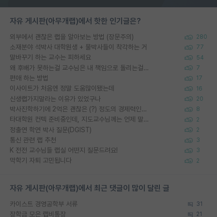
자유 게시판(아무개랩)에서 핫한 인기글은?
외부에서 괜찮은 랩을 알아보는 방법 (장문주의)
280
소재분야 석박사 대학원생 + 물박사들이 착각하는 거
77
말바꾸기 하는 교수는 피하세요
54
왜 후배가 못하는걸 교수님은 내 책임으로 돌리는걸까요?
7
편애 하는 방법
17
이사이트가 처음엔 정말 도움많이됐는데
16
신생랩가지말라는 이유가 있었구나
20
박사진학하기에 2억은 괜찮은 (?) 정도의 경제력인가요
8
타대학원 컨텍 준비중인데, 지도교수님께는 언제 말씀드려야 할까요?
2
정출연 학연 박사 질문(DGIST)
2
통신 관련 랩 추천
3
K 전전 교수님들 랩실 어떤지 질문드려요!
3
막학기 자퇴 고민됩니다
2
자유 게시판(아무개랩)에서 최근 댓글이 많이 달린 글
카이스트 경영공학부 서류
31
장학금 모은 랩비통장
21