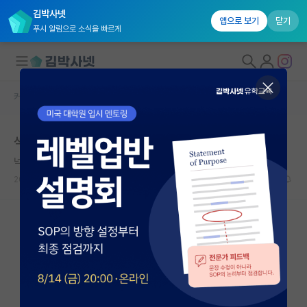
김박사넷
앱으로 보기
닫기
푸시 알림으로 소식을 빠르게
커뮤니티 홈
자유 게시판(아무개랩)
대학원생 모집
석사 그만하기로 했습니다
국내대학원 정보
넉살좋은 로버트 보일
*
연구실&오픈랩
2026.06.03
5
13695
커뮤니티
커뮤니티 홈
전체글보기
베스트 게시판
IF 명예의전당