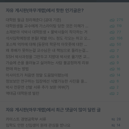
자유 게시판(아무개랩)에서 핫한 인기글은?
대학원 월급 정리해준다 (공대 기준)
275
대학원생들 교수에게 가스라이팅 당한 것은 이해가 갑니다. 안타깝네요.
119
소재분야 석박사 대학원생 + 물박사들이 착각하는 거
77
석사입학예정생 분들! 제발 어느 정도 각오는 하고 오세요.
156
포스텍 억까에 대해 (동문의 학문적 아웃풋에 대한 반박)
50
왜 후배가 못하는걸 교수님은 내 책임으로 돌리는걸까요?
7
SSH 박사과정을 그만두고 지방대 박사로 옮기면 교수의 꿈은 끝일까요?
9
가슴에 손을 올려놓고 싫어하는 사람 불공정하게 리뷰
9
편애 하는 방법
16
이사이트가 처음엔 정말 도움많이됐는데
14
정보보안 연구하는 입장에선 식별가능한 사진을 올리는건 비추이긴함
6
박사 전문연 선발 서류 추가 보완 여부(?)
2
역대급 대학원생 빌런
2
자유 게시판(아무개랩)에서 최근 댓글이 많이 달린 글
카이스트 경영공학부 서류
28
입학도 안한 신입생이 원래 관심을 받나요
14