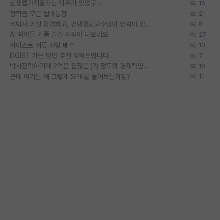
신생랩가지말라는 이유가 있었구나
16
장학금 모은 랩비통장
21
석박사 과정 합격하고, 컨택했던교수님이 연락이 안됩니다...
8
AI 학회들 거품 슬슬 지적이 나오네요
27
카이스트 서류 전형 배수
10
DGIST 가는 방법 추천 부탁드립니다.
7
박사진학하기에 2억은 괜찮은 (?) 정도의 경제력인가요
16
근데 여기는 왜 그렇게 SPK를 물어보는거임?
11