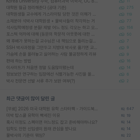
Korea University 수학, 컴퓨터과학 이학사, UC Berkeley 산업공학 대학원 공학박사가 되는 것은 쉽지 않겠죠?
11
대학원 월급 정리해준다 (공대 기준)
275
대학원생들 교수에게 가스라이팅 당한 것은 이해가 갑니다. 안타깝네요.
119
소재분야 석박사 대학원생 + 물박사들이 착각하는 거
77
석사입학예정생 분들! 제발 어느 정도 각오는 하고 오세요.
156
포스텍 억까에 대해 (동문의 학문적 아웃풋에 대한 반박)
50
왜 후배가 못하는걸 교수님은 내 책임으로 돌리는걸까요?
7
SSH 박사과정을 그만두고 지방대 박사로 옮기면 교수의 꿈은 끝일까요?
9
가슴에 손을 올려놓고 싫어하는 사람 불공정하게 리뷰
9
편애 하는 방법
16
이사이트가 처음엔 정말 도움많이됐는데
14
정보보안 연구하는 입장에선 식별가능한 사진을 올리는건 비추이긴함
6
박사 전문연 선발 서류 추가 보완 여부(?)
2
최근 댓글이 많이 달린 글
[무료] 2026 미국 대학원 유학 스타터팩 - 가이드북 & 합격자 컨택메일 템플릿
647
미박 탑스쿨 유학이 빡세진 이유
19
혹시 이정도 스펙이면 어느정도 잡고 준비해야하나요?
14
입학도 안한 신입생이 원래 관심을 받나요
14
물박사의 기준이 뭐임?
22