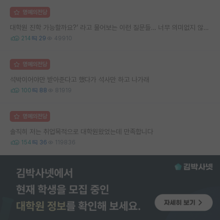
명예의전당
대학원 진학 가능할까요?’ 라고 물어보는 이런 질문들… 너무 의미없지 않나요?
214
29
49910
명예의전당
석박이어야만 받아준다고 했다가 석사만 하고 나가래
100
88
81919
명예의전당
솔직히 저는 취업목적으로 대학원왔었는데 만족합니다
154
36
119836