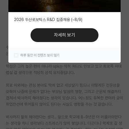
자유 게시판(아무개랩)
2026 두산로보틱스 R&D 집중채용 (~8/9)
미국 유학 게시판
미국 대학원 합격 후기 게시판
자세히 보기
대학원생 모집 게시판
수능을 4번 치고 yk 전자쪽 학부 3학년 다니고 있습니다.
군대는 아직 안갔고 때문에 대학원 진학 예정입니다.
하루 동안 이 컨텐츠 보지 않기
대학원 합격 후기 게시판
학점은 그리 높은 편이 아니라 spk는 딱히 쳐다도 안보고 있고 회로쪽 자대
연구실(PI) 홍보 게시판
랩실 갈 생각으로 적당히 성적 유지중입니다.
석박사 채용 정보 게시판
회로 이외에는 관심 분야도 딱히 없고 세상살기 힘드니 어떻게든 전문성을
갖춰야 나중에 문제가 없다는 부모님 말씀의 영향, 그리고 군문제 해결까지
임용 정보 게시판
겹쳐서 박사까지 해야겠다는 생각이 있습니다. 어느정도 유복한 편이라 굳이
학부 인턴 게시판
취업전선에 뛰어들지 않아도 된다는 사실도 영향을 주는 것 같습니다.
취업 게시판
박사까지 필히 해야한다는 생각.. 앞으로 학교에 8~9년은 더 머물러야한다
는 생각을 하니 생각보다 스트레스가 많이 쌓입니다. 다군다나 학계로 갈 생
임용 후기 게시판