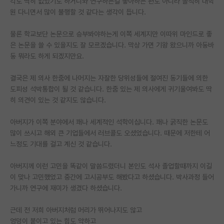
각도 딱히 없었기도 하거니와 연구하는걸 좋아하는 편도 아니라 솔직히 대학
원 다니면서 많이 불행할 것 같다는 생각이 듭니다.
PI 전용 게시판
물론 학교보단 논문으로 승부봐야하는게 이쪽 세계지만 이따위 마인드로 좋
인문사회 계열 게시판
은 논문을 쓸 수 있을지도 잘 모르겠습니다. 막상 가면 기왕 왔으니까 아둥바
특수/전문대학원 게시판
둥 뭐라도 하게 되겠지만요.
반도체/AI 게시판
결국은 제 의사 한줌에 나머지는 자잘한 당위성들에 절여진 동기들에 의한
도피성 석박통합이 될 것 같습니다. 한줌 있는 제 의사에게 귀기울여봐도 딱
장학금/장학생 게시판
히 의견이 있는 것 같지도 않습니다.
학술 정보 게시판
아버지가 이쪽 분야에서 꽤나 세계적인 석학이십니다. 꽤나 굵직한 논문도
많이 쓰시고 해외 큰 기업들에서 러브콜도 오셨었습니다. 때문에 저한테 어
홍보 게시판
느정도 기대를 걸고 계신 것 같습니다.
커리어
아버지께 이런 고민을 똑같이 말씀드렸더니 본인도 석사 졸업할때까지 이길
유학교육
이 맞나 고민했었고 중간에 고시공부도 해봤다고 하셨습니다. 박사과정 들어
가니까 연구에 재미가 생겼다 하셨습니다.
이벤트
근데 전 저희 아버지처럼 머리가 뛰어나지도 않고
반도체 아카데미
엉덩이 붙이고 있는 힘도 약하고