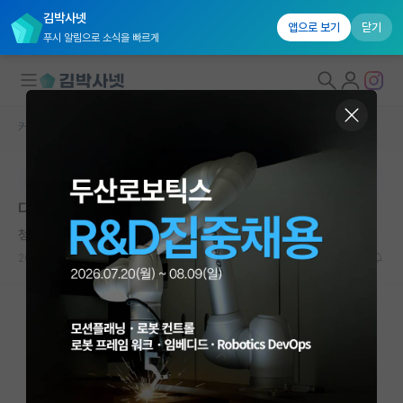
김박사넷
앱으로 보기
닫기
푸시 알림으로 소식을 빠르게
커뮤니티 홈
자유 게시판(아무개랩)
대학원생 모집
본문이 수정되지 않는 박제글입니다.
국내대학원 정보
다들 어떤 마음으로 박사과정을 결심하셨나요
연구실&오픈랩
청승맞은 마리 퀴리
커뮤니티
2025.06.11
14
9235
커뮤니티 홈
전체글보기
베스트 게시판
IF 명예의전당