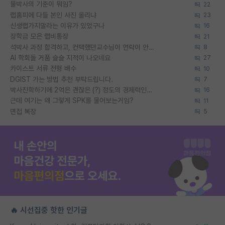
물박사의 기준이 뭐임?
22
랩홈피에 다들 본인 사진 올리냐
23
신생랩가지말라는 이유가 있었구나
16
장학금 모은 랩비통장
21
석박사 과정 합격하고, 컨택했던교수님이 연락이 안됩니다...
8
AI 학회들 거품 슬슬 지적이 나오네요
27
카이스트 서류 전형 배수
10
DGIST 가는 방법 추천 부탁드립니다.
7
박사진학하기에 2억은 괜찮은 (?) 정도의 경제력인가요
16
근데 여기는 왜 그렇게 SPK를 물어보는거임?
11
면접 복장
5
🔥 시선집중 핫한 인기글