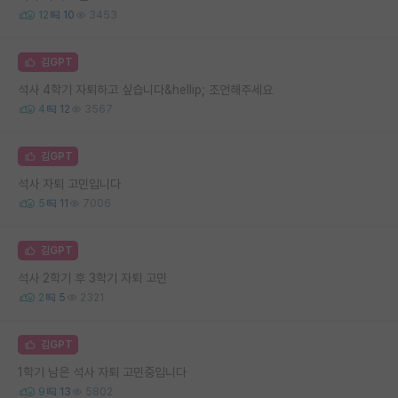
12
10
3453
김GPT
석사 4학기 자퇴하고 싶습니다&hellip; 조언해주세요
4
12
3567
김GPT
석사 자퇴 고민입니다
5
11
7006
김GPT
석사 2학기 후 3학기 자퇴 고민
2
5
2321
김GPT
1학기 남은 석사 자퇴 고민중입니다
9
13
5802