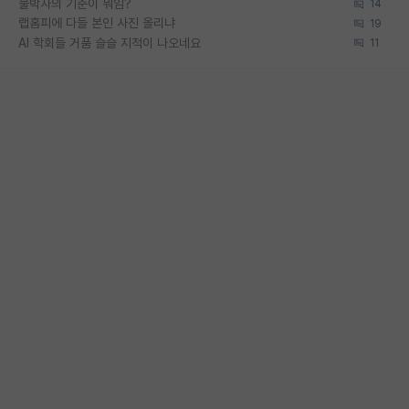
물박사의 기준이 뭐임?
14
랩홈피에 다들 본인 사진 올리냐
19
AI 학회들 거품 슬슬 지적이 나오네요
11