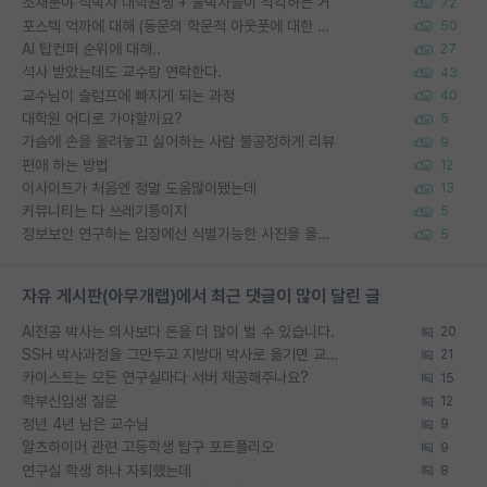
소재분야 석박사 대학원생 + 물박사들이 착각하는 거
72
포스텍 억까에 대해 (동문의 학문적 아웃풋에 대한 반박)
50
AI 탑컨퍼 순위에 대해..
27
석사 받았는데도 교수랑 연락한다.
43
교수님이 슬럼프에 빠지게 되는 과정
40
대학원 어디로 가야할까요?
5
가슴에 손을 올려놓고 싫어하는 사람 불공정하게 리뷰
9
편애 하는 방법
12
이사이트가 처음엔 정말 도움많이됐는데
13
커뮤니티는 다 쓰레기통이지
5
정보보안 연구하는 입장에선 식별가능한 사진을 올리는건 비추이긴함
5
자유 게시판(아무개랩)에서 최근 댓글이 많이 달린 글
AI전공 박사는 의사보다 돈을 더 많이 벌 수 있습니다.
20
SSH 박사과정을 그만두고 지방대 박사로 옮기면 교수의 꿈은 끝일까요?
21
카이스트는 모든 연구실마다 서버 제공해주나요?
15
학부신입생 질문
12
정년 4년 남은 교수님
9
알츠하이머 관련 고등학생 탐구 포트폴리오
9
연구실 학생 하나 자퇴했는데
8