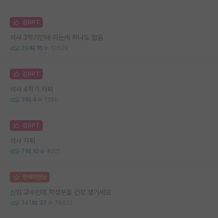
김GPT
석사 3학기인데 아는게 하나도 없음
39
16
10529
김GPT
석사 4학기 자퇴
3
4
1390
김GPT
석사 자퇴
7
10
4221
명예의전당
신임 교수인데 학생분들 건강 챙기세요
341
37
76521