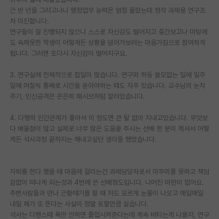
근 반 년을 그러고나니 행정업무 능력은 엄청 올랐는데 정작 과제용 연구조
PI 전용 게시판
차 미진합니다.
연구들이 잘 진행되지 않으니 스스로 자신감도 떨어지고 중간보고나 미팅에
인문사회 계열 게시판
도 숙제못한 학생이 어떻게든 상황을 넘어가보려는 마음가짐으로 참여하게
됩니다. 그러면 또다시 자신감이 떨어지구요.
특수/전문대학원 게시판
반도체/AI 게시판
3. 연구실에 전체적으로 잡일이 많습니다. 연구와 하등 쓸모없는 일에 일주
일에 며칠씩 통째로 시간을 쏟아야하는 때도 자주 있습니다. 교수님의 눈치
장학금/장학생 게시판
주기, 인신공격은 은은히 패시브처럼 깔려있습니다.
학술 정보 게시판
4. 다행히 인간관계가 좋아서 이 정도면 큰 탈 없이 지내고있습니다. 무엇보
다 배울점이 많고 실제로 너무 많은 도움을 주시는 선배 한 분이 계셔서 어떻
홍보 게시판
게든 석사과정 끝까지는 해내고싶단 생각을 했었습니다.
커리어
유학교육
자퇴를 한다 했을 때 마음에 걸리는건 과제담당자로서 마무리를 못하고 책임
감없이 떠나게 되는것과 4번에 쓴 선배정도입니다. 나머진 미련이 없어요.
이벤트
주변사람들과 만나 근황얘기를 할 때 저도 모르게 눈물이 나오고 매일매일
내일 해가 또 뜬다는 사실이 정말 토할만큼 싫습니다.
반도체 아카데미
석사는 디펜스때 욕만 안하면 졸업시켜준다는데 계속 버티는게 나을지, 연구