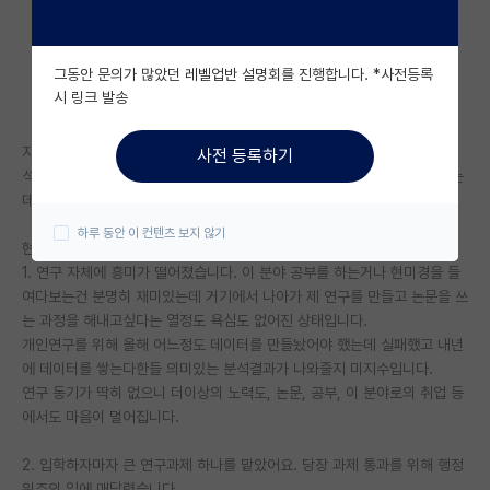
자유 게시판(아무개랩)
그동안 문의가 많았던 레벨업반 설명회를 진행합니다. *사전등록
미국 유학 게시판
시 링크 발송
미국 대학원 합격 후기 게시판
지금은 2학기차이고 제목 그대로 자퇴가 고민됩니다.
사전 등록하기
대학원생 모집 게시판
석사때는 다들 힘들다는걸 알아서 좀만 버티면 나아지겠지 생각하며 지냈는
데 오히려 상태가 나빠지는것 같아 조언을 구하고자 합니다.
대학원 합격 후기 게시판
하루 동안 이 컨텐츠 보지 않기
현재 제 상황은 대강 이렇습니다.
연구실(PI) 홍보 게시판
1. 연구 자체에 흥미가 떨어졌습니다. 이 분야 공부를 하는거나 현미경을 들
여다보는건 분명히 재미있는데 거기에서 나아가 제 연구를 만들고 논문을 쓰
석박사 채용 정보 게시판
는 과정을 해내고싶다는 열정도 욕심도 없어진 상태입니다.
개인연구를 위해 올해 어느정도 데이터를 만들놨어야 했는데 실패했고 내년
임용 정보 게시판
에 데이터를 쌓는다한들 의미있는 분석결과가 나와줄지 미지수입니다.
학부 인턴 게시판
연구 동기가 딱히 없으니 더이상의 노력도, 논문, 공부, 이 분야로의 취업 등
에서도 마음이 멀어집니다.
취업 게시판
2. 입학하자마자 큰 연구과제 하나를 맡았어요. 당장 과제 통과를 위해 행정
임용 후기 게시판
위주의 일에 매달렸습니다.