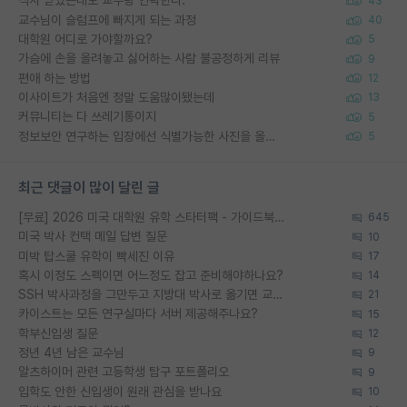
석사 받았는데도 교수랑 연락한다.
43
교수님이 슬럼프에 빠지게 되는 과정
40
대학원 어디로 가야할까요?
5
가슴에 손을 올려놓고 싫어하는 사람 불공정하게 리뷰
9
편애 하는 방법
12
이사이트가 처음엔 정말 도움많이됐는데
13
커뮤니티는 다 쓰레기통이지
5
정보보안 연구하는 입장에선 식별가능한 사진을 올리는건 비추이긴함
5
최근 댓글이 많이 달린 글
[무료] 2026 미국 대학원 유학 스타터팩 - 가이드북 & 합격자 컨택메일 템플릿
645
미국 박사 컨택 메일 답변 질문
10
미박 탑스쿨 유학이 빡세진 이유
17
혹시 이정도 스펙이면 어느정도 잡고 준비해야하나요?
14
SSH 박사과정을 그만두고 지방대 박사로 옮기면 교수의 꿈은 끝일까요?
21
카이스트는 모든 연구실마다 서버 제공해주나요?
15
학부신입생 질문
12
정년 4년 남은 교수님
9
알츠하이머 관련 고등학생 탐구 포트폴리오
9
입학도 안한 신입생이 원래 관심을 받나요
10