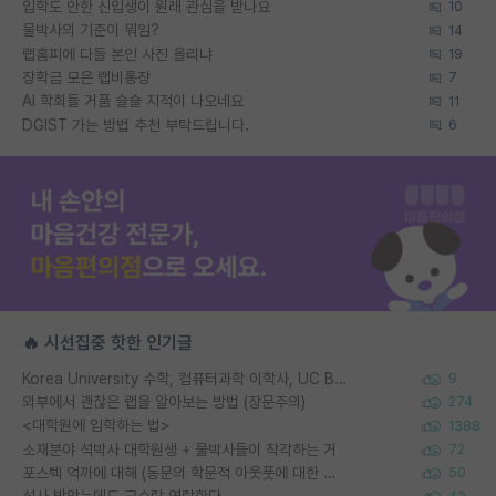
입학도 안한 신입생이 원래 관심을 받나요
10
물박사의 기준이 뭐임?
14
랩홈피에 다들 본인 사진 올리냐
19
장학금 모은 랩비통장
7
AI 학회들 거품 슬슬 지적이 나오네요
11
DGIST 가는 방법 추천 부탁드립니다.
6
🔥 시선집중 핫한 인기글
Korea University 수학, 컴퓨터과학 이학사, UC Berkeley 산업공학 대학원 공학박사가 되는 것은 쉽지 않겠죠?
9
외부에서 괜찮은 랩을 알아보는 방법 (장문주의)
274
<대학원에 입학하는 법>
1388
소재분야 석박사 대학원생 + 물박사들이 착각하는 거
72
포스텍 억까에 대해 (동문의 학문적 아웃풋에 대한 반박)
50