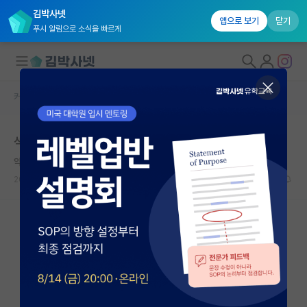
김박사넷
앱으로 보기
닫기
푸시 알림으로 소식을 빠르게
커뮤니티 홈
자유 게시판(아무개랩)
대학원생 모집
석사 자퇴고민입니다
국내대학원 정보
약삭빠른 앨런 튜링
연구실&오픈랩
2023.11.13
9
2391
커뮤니티
커뮤니티 홈
전체글보기
베스트 게시판
IF 명예의전당