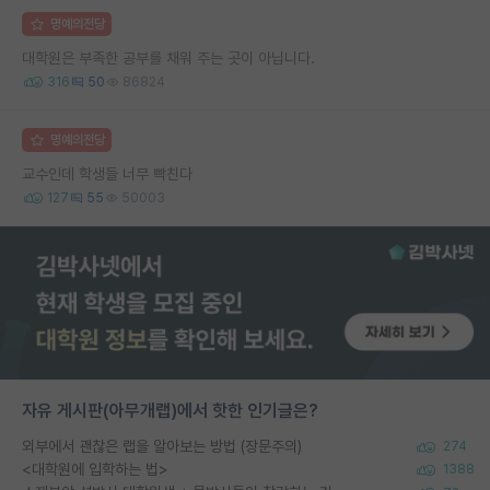
명예의전당
대학원은 부족한 공부를 채워 주는 곳이 아닙니다.
316
50
86824
명예의전당
교수인데 학생들 너무 빡친다
127
55
50003
자유 게시판(아무개랩)에서 핫한 인기글은?
외부에서 괜찮은 랩을 알아보는 방법 (장문주의)
274
<대학원에 입학하는 법>
1388