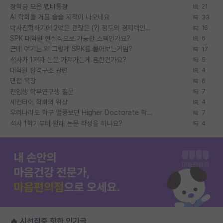
장학금 모은 랩비통장
21
AI 학회들 거품 슬슬 지적이 나오네요
33
박사진학하기에 2억은 괜찮은 (?) 정도의 경제력인가요
16
SPK 대학원 현실적으로 가능한 스펙인가요?
6
근데 여기는 왜 그렇게 SPK를 물어보는거임?
17
석사가 1저자 논문 가져가는게 흔한건가요?
5
대학원 합격구조 관련
4
면접 복장
6
편입생 학부연구생 질문
7
세컨티어 학회의 위상
4
우리나라도 학구 열풍보면 Higher Doctorate 학위가 필요하다고 봅니다.
7
석사 1학기부터 원래 논문 작성을 하나요?
4
🔥 시선집중 핫한 인기글