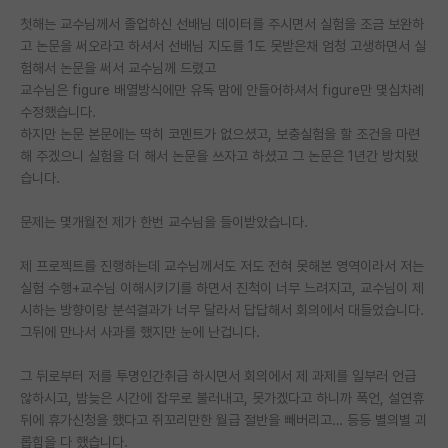
첫해는 교수님께서 졸업하신 선배님 데이터를 주시면서 실험을 조금 보완하
PI 전용 게시판
고 논문을 써오라고 하셔서 선배님 지도를 1도 못받은채 엄청 고생하면서 실
험해서 논문을 써서 교수님께 드렸고
인문사회 계열 게시판
교수님은 figure 배열방식에만 유독 맘에 안들어하셔서 figure만 몇십차례
특수/전문대학원 게시판
수정했습니다.
하지만 논문 본문에는 딱히 코멘트가 없으셨고, 보충실험을 할 조건을 마련
반도체/AI 게시판
해 주겠으니 실험을 더 해서 논문을 쓰자고 하셨고 그 논문은 1년간 방치됐
습니다.
장학금/장학생 게시판
문제는 몇개월전 제가 한번 교수님을 들이받았습니다.
학술 정보 게시판
제 프로젝트를 진행하는데 교수님께서도 저도 전혀 못해본 영역이라서 저는
홍보 게시판
실험 수행+교수님 이해시키기를 하면서 진척이 너무 느려지고, 교수님이 제
시하는 방향이랑 분석결과가 너무 달라서 답답해서 회의에서 대들었습니다.
커리어
그뒤에 만나서 사과를 했지만 눈에 난겁니다.
유학교육
그 뒤로부터 저를 투명인간취급 하시면서 회의에서 제 과제를 일부러 언급
이벤트
않하시고, 밤늦은 시간에 잡무로 불러내고, 못가겠다고 하니까 폭언, 설연휴
뒤에 휴가신청을 했다고 쥐꼬리만한 월급 절반을 빼버리고… 등등 별의별 괴
반도체 아카데미
롭힘을 다 했습니다.