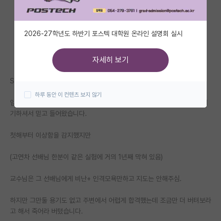
자유 게시판(아무개랩)
2026-27학년도 하반기 포스텍 대학원 온라인 설명회 실시
미국 유학 게시판
미국 대학원 합격 후기 게시판
자세히 보기
대학원생 모집 게시판
Spk에서 석박통합 4년째 재학중입니다.
하루 동안 이 컨텐츠 보지 않기
대학원 합격 후기 게시판
입학할때 교수님 실적이 몇년간 좋지 않았지만 면담때 좋게 포장해서 잘 얘
기하셔서 믿고 들어왔습니다.
연구실(PI) 홍보 게시판
첫해부터 이상함을 감지했지만
석박사 채용 정보 게시판
(고연차 선배님 한분이 같은 실험에 거의 1년째 막혀 있음)
임용 정보 게시판
학부 인턴 게시판
교수님은 그 선배님에게 비난+ 인격모욕만하고 지도는 안해주심.
취업 게시판
하지만 그만둘 용기도 없고 주변에서 어렵게 합격했는데 조금만 더 버텨보라
고 해서 죽어라 버텼습니다.
임용 후기 게시판