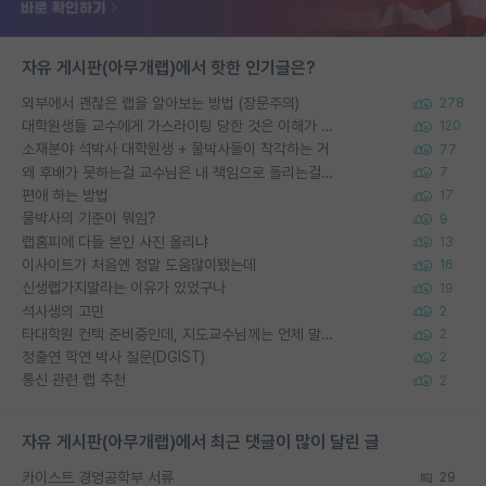
자유 게시판(아무개랩)에서 핫한 인기글은?
외부에서 괜찮은 랩을 알아보는 방법 (장문주의)
278
대학원생들 교수에게 가스라이팅 당한 것은 이해가 갑니다. 안타깝네요.
120
소재분야 석박사 대학원생 + 물박사들이 착각하는 거
77
왜 후배가 못하는걸 교수님은 내 책임으로 돌리는걸까요?
7
편애 하는 방법
17
물박사의 기준이 뭐임?
9
랩홈피에 다들 본인 사진 올리냐
13
이사이트가 처음엔 정말 도움많이됐는데
16
신생랩가지말라는 이유가 있었구나
19
석사생의 고민
2
타대학원 컨텍 준비중인데, 지도교수님께는 언제 말씀드려야 할까요?
2
정출연 학연 박사 질문(DGIST)
2
통신 관련 랩 추천
2
자유 게시판(아무개랩)에서 최근 댓글이 많이 달린 글
카이스트 경영공학부 서류
29