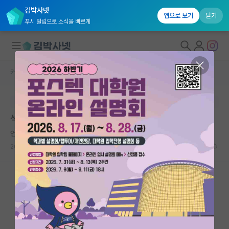
김박사넷
앱으로 보기
닫기
푸시 알림으로 소식을 빠르게
커뮤니티 홈
자유 게시판(아무개랩)
대학원생 모집
본문이 수정되지 않는 박제글입니다.
국내대학원 정보
석박 자퇴 고민
연구실&오픈랩
언짢은 프랜시스 크릭
커뮤니티
2025.06.23
10
3470
커뮤니티 홈
전체글보기
베스트 게시판
IF 명예의전당