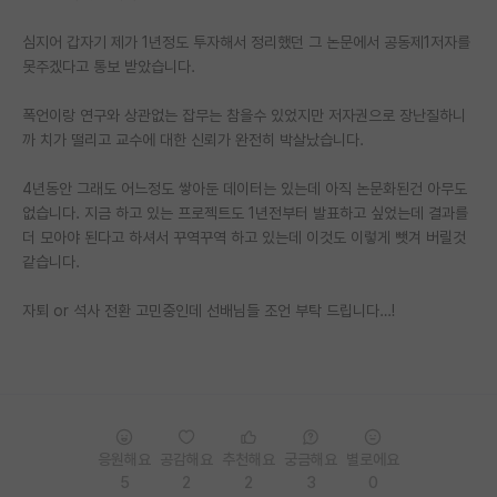
재팬라운지 🌸
심지어 갑자기 제가 1년정도 투자해서 정리했던 그 논문에서 공동제1저자를
못주겠다고 통보 받았습니다.
폭언이랑 연구와 상관없는 잡무는 참을수 있었지만 저자권으로 장난질하니
까 치가 떨리고 교수에 대한 신뢰가 완전히 박살났습니다.
4년동안 그래도 어느정도 쌓아둔 데이터는 있는데 아직 논문화된건 아무도
없습니다. 지금 하고 있는 프로젝트도 1년전부터 발표하고 싶었는데 결과를
더 모아야 된다고 하셔서 꾸역꾸역 하고 있는데 이것도 이렇게 뺏겨 버릴것
같습니다.
자퇴 or 석사 전환 고민중인데 선배님들 조언 부탁 드립니다…!
응원해요
공감해요
추천해요
궁금해요
별로에요
5
2
2
3
0