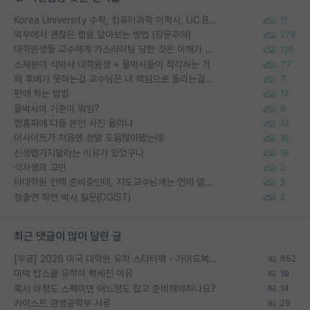
Korea University 수학, 컴퓨터과학 이학사, UC Berkeley 산업공학 대학원 공학박사가 되는 것은 쉽지 않겠죠?
11
외부에서 괜찮은 랩을 알아보는 방법 (장문주의)
278
대학원생들 교수에게 가스라이팅 당한 것은 이해가 갑니다. 안타깝네요.
120
소재분야 석박사 대학원생 + 물박사들이 착각하는 거
77
왜 후배가 못하는걸 교수님은 내 책임으로 돌리는걸까요?
7
편애 하는 방법
17
물박사의 기준이 뭐임?
9
랩홈피에 다들 본인 사진 올리냐
13
이사이트가 처음엔 정말 도움많이됐는데
16
신생랩가지말라는 이유가 있었구나
19
석사생의 고민
2
타대학원 컨텍 준비중인데, 지도교수님께는 언제 말씀드려야 할까요?
2
정출연 학연 박사 질문(DGIST)
2
최근 댓글이 많이 달린 글
[무료] 2026 미국 대학원 유학 스타터팩 - 가이드북 & 합격자 컨택메일 템플릿
652
미박 탑스쿨 유학이 빡세진 이유
19
혹시 이정도 스펙이면 어느정도 잡고 준비해야하나요?
14
카이스트 경영공학부 서류
29