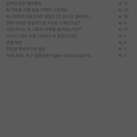
장학금 모은 랩비통장
21
AI 학회들 거품 슬슬 지적이 나오네요
33
박사진학하기에 2억은 괜찮은 (?) 정도의 경제력인가요
16
SPK 대학원 현실적으로 가능한 스펙인가요?
6
근데 여기는 왜 그렇게 SPK를 물어보는거임?
17
석사가 1저자 논문 가져가는게 흔한건가요?
5
면접 복장
6
편입생 학부연구생 질문
7
우리나라도 학구 열풍보면 Higher Doctorate 학위가 필요하다고 봅니다.
7