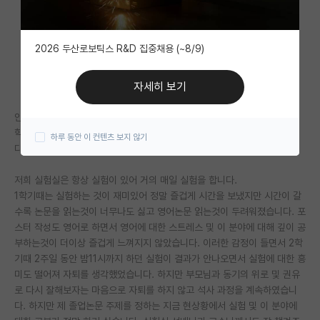
자유 게시판(아무개랩)
2026 두산로보틱스 R&D 집중채용 (~8/9)
미국 유학 게시판
미국 대학원 합격 후기 게시판
자세히 보기
대학원생 모집 게시판
안녕하세요 현재 식품관련 실험실에서 석사 2학기 마치고 3학기 시작한 대
학원생입니다.
하루 동안 이 컨텐츠 보지 않기
대학원 합격 후기 게시판
다름이 아니라 제목과 같이 3학기에 자퇴고민이 되어 글을 써봅니다.
연구실(PI) 홍보 게시판
저희 실험실은 항상 실험이 있어 거의 매일 실험을 합니다.
1학기때는 실험하는 것이 재미있어 정말 즐겁게 시간을 보냈지만 시간이 갈
석박사 채용 정보 게시판
수록 논문을 읽는것이 너무나도 싫고 영어논문 읽는것이 두려워졌습니다. 포
스터 작성도 영어로 하면서 영어에 대한 스트레스 및 이 분야에 대해 깊이 공
임용 정보 게시판
부하는것이 더이상 즐겁게 느껴지지 않았습니다. 이러한 감정이 들면서 2학
학부 인턴 게시판
기때 2주일 동안 밤11시까지 하던 실험이 결과가 안나오면서 실험에 대한 흥
미도 떨어져 자퇴를 생각했었습니다. 하지만 부모님과 동기의 위로 및 권유
취업 게시판
로 다시 잘해보자는 마음으로 자퇴를 하지 않고 석사 과정을 계속하였습니
다. 하지만 제 졸업논문 주제를 정하는 지금 현상황에서 실험 및 이 분야에
임용 후기 게시판