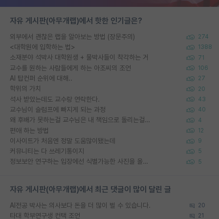
자유 게시판(아무개랩)에서 핫한 인기글은?
외부에서 괜찮은 랩을 알아보는 방법 (장문주의)
274
<대학원에 입학하는 법>
1388
소재분야 석박사 대학원생 + 물박사들이 착각하는 거
71
교수를 원하는 사람들에게 하는 아조씨의 조언
106
AI 탑컨퍼 순위에 대해..
27
학위의 가치
20
석사 받았는데도 교수랑 연락한다.
43
교수님이 슬럼프에 빠지게 되는 과정
40
왜 후배가 못하는걸 교수님은 내 책임으로 돌리는걸까요?
4
편애 하는 방법
12
이사이트가 처음엔 정말 도움많이됐는데
9
커뮤니티는 다 쓰레기통이지
5
정보보안 연구하는 입장에선 식별가능한 사진을 올리는건 비추이긴함
5
자유 게시판(아무개랩)에서 최근 댓글이 많이 달린 글
AI전공 박사는 의사보다 돈을 더 많이 벌 수 있습니다.
20
타대 학부연구생 컨택 조언
21