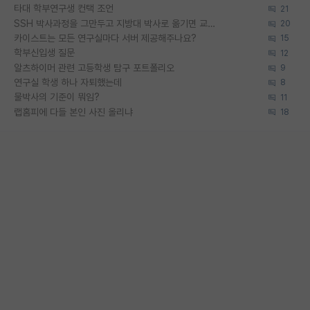
타대 학부연구생 컨택 조언
21
SSH 박사과정을 그만두고 지방대 박사로 옮기면 교수의 꿈은 끝일까요?
20
카이스트는 모든 연구실마다 서버 제공해주나요?
15
학부신입생 질문
12
알츠하이머 관련 고등학생 탐구 포트폴리오
9
연구실 학생 하나 자퇴했는데
8
물박사의 기준이 뭐임?
11
랩홈피에 다들 본인 사진 올리냐
18