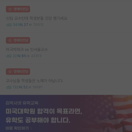
명예의전당
신임 교수인데 학생분들 건강 챙기세요
341
37
76512
명예의전당
미국빅테크 vs 인서울교수
22
85
42313
명예의전당
교수님들 학생들은 노예가 아닙니다.
132
52
19681