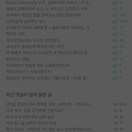
Korea University 수학, 컴퓨터과학 이학사, UC Berkeley 산업공학 대학원 공학박사가 되는 것은 쉽지 않겠죠?
9
경북대 컴퓨터학부 4.4 -> 카이스트 전기전자 석박사통합과정 합격
21
외부에서 괜찮은 랩을 알아보는 방법 (장문주의)
274
<대학원에 입학하는 법>
1388
소재분야 석박사 대학원생 + 물박사들이 착각하는 거
71
학위의 가치
20
석사 받았는데도 교수랑 연락한다.
43
교수님이 슬럼프에 빠지게 되는 과정
40
왜 후배가 못하는걸 교수님은 내 책임으로 돌리는걸까요?
4
편애 하는 방법
12
이사이트가 처음엔 정말 도움많이됐는데
9
커뮤니티는 다 쓰레기통이지
5
정보보안 연구하는 입장에선 식별가능한 사진을 올리는건 비추이긴함
5
최근 댓글이 많이 달린 글
[무료] 2026 미국 대학원 유학 스타터팩 - 가이드북 & 합격자 컨택메일 템플릿
645
미국 박사, 정말 도전해볼 만할까요?
9
미국 박사 컨택 메일 답변 질문
10
미박 탑스쿨 유학이 빡세진 이유
17
혹시 이정도 스펙이면 어느정도 잡고 준비해야하나요?
14