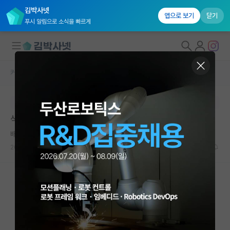
김박사넷
앱으로 보기
닫기
푸시 알림으로 소식을 빠르게
커뮤니티 홈
자유 게시판(아무개랩)
대학원생 모집
본문이 수정되지 않는 박제글입니다.
국내대학원 정보
석사 2학기 후 3학기 자퇴 고민
연구실&오픈랩
배고픈 존 롤스
커뮤니티
2025.03.06
5
2321
커뮤니티 홈
전체글보기
베스트 게시판
IF 명예의전당