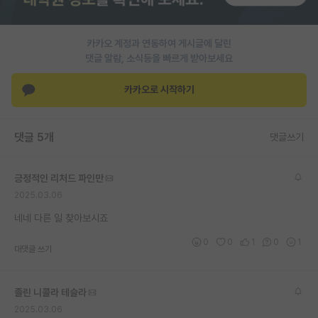
재팬라운지 🌸
카카오 계정과 연동하여 게시글에 달린
댓글 알람, 소식등을 빠르게 받아보세요
카카오로 시작하기
댓글 5개
댓글쓰기
긍정적인 리처드 파인만
2025.03.06
네네 다른 일 찾아보시죠
0
0
1
0
1
대댓글 쓰기
졸린 니콜라 테슬라
2025.03.06