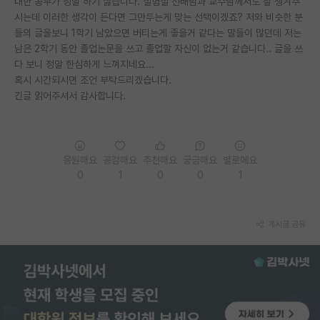
대한 공부가 정말 하기 싫습니다. 실험실 선배님과 교수님께서도 잘 챙겨주
시는데 이러한 생각이 든다면 그만두는게 맞는 선택이겠죠? 저와 비슷한 분
PI 전용 게시판
들의 글을보니 1학기 남았으면 버티는게 좋을거 같다는 말들이 많던데 저는
남은 2학기 동안 졸업논문을 쓰고 졸업할 자신이 없는거 같습니다.. 글을 쓰
인문사회 계열 게시판
다 보니 정말 한심하게 느껴지네요...
특수/전문대학원 게시판
혹시 시간되시면 조언 부탁드리겠습니다.
긴글 읽어주셔서 감사합니다.
반도체/AI 게시판
장학금/장학생 게시판
응원해요
공감해요
추천해요
궁금해요
별로에요
학술 정보 게시판
0
1
0
0
1
홍보 게시판
커리어
게시글 공유
유학교육
이벤트
반도체 아카데미