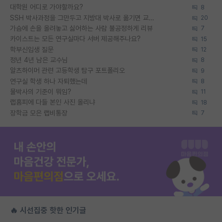
대학원 어디로 가야할까요?
8
SSH 박사과정을 그만두고 지방대 박사로 옮기면 교수의 꿈은 끝일까요?
20
가슴에 손을 올려놓고 싫어하는 사람 불공정하게 리뷰
7
카이스트는 모든 연구실마다 서버 제공해주나요?
15
학부신입생 질문
12
정년 4년 남은 교수님
8
알츠하이머 관련 고등학생 탐구 포트폴리오
9
연구실 학생 하나 자퇴했는데
8
물박사의 기준이 뭐임?
11
랩홈피에 다들 본인 사진 올리냐
18
장학금 모은 랩비통장
7
🔥 시선집중 핫한 인기글