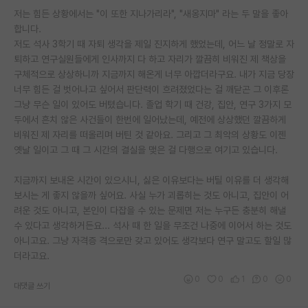
저는 힘든 상황에서는 "이 또한 지나가리라", "새옹지마" 라는 두 말을 좋아
합니다.
저도 석사 3학기 때 자퇴 생각을 제일 진지하게 했었는데, 어느 날 정말로 자
퇴하고 연구실원들에게 인사까지 다 하고 자리가 깔끔히 비워진 제 책상을
구체적으로 상상하니까 지금까지 해온게 너무 아깝더라구요. 내가 지금 당장
너무 힘든 걸 벗어나고 싶어서 판단력이 흐려졌었다는 걸 깨닫곤 그 이후론
그냥 무슨 일이 있어도 버텼습니다. 졸업 학기 때 건강, 집안, 연구 3가지 모
두에서 흔치 않은 사건들이 한번에 일어났는데, 예전에 상상했던 깔끔하게
비워진 제 자리를 떠올리며 버틴 것 같아요. 그리고 그 최악의 상황도 이젠
옛날 일이고 그 때 그 시간의 결실을 맺은 걸 다행으로 여기고 있습니다.
지금까지 보내온 시간이 있으시니, 싫은 이유보다는 버틸 이유를 더 생각해
보시는 게 좋지 않을까 싶어요. 사실 누가 괴롭히는 것도 아니고, 집안이 어
려운 것도 아니고, 본인이 다잡을 수 있는 문제면 저는 누구든 충분히 해낼
수 있다고 생각하거든요... 석사 때 한 일을 무조건 나중에 이어서 하는 것도
아니고요. 그냥 자격증 격으로만 갖고 있어도 생각보다 연구 말고도 할일 많
더라고요.
0
0
1
0
0
대댓글 쓰기