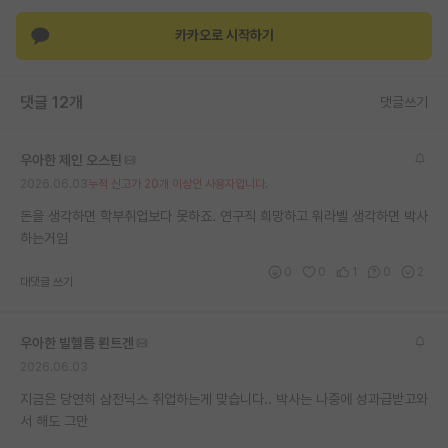
재팬라운지 🌸
카카오로 시작하기
댓글 12개
댓글쓰기
우아한 제인 오스틴
2026.06.03
누적 신고가 20개 이상인 사용자입니다.
돈을 생각하면 학부취업보다 못하죠. 연구직 희망하고 워라벨 생각하면 박사
하는거임
0
0
1
0
2
대댓글 쓰기
우아한 빌헬름 뢴트겐
2026.06.03
지금은 당연히 삼전닉스 취업하는게 맞습니다.. 박사는 나중에 성과급받고와
서 해도 그만