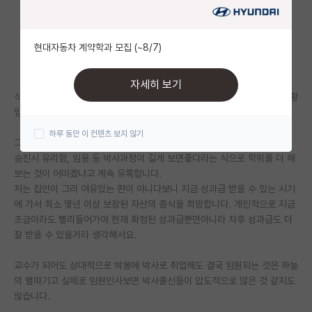
자유 게시판(아무개랩)
현대자동차 계약학과 모집 (~8/7)
미국 유학 게시판
미국 대학원 합격 후기 게시판
자세히 보기
석사로 재학중이며 곧 졸업하여 성과급 잘나오는 회사로 입사가 가능한 상황
대학원생 모집 게시판
입니다.
하루 동안 이 컨텐츠 보지 않기
대학원 합격 후기 게시판
그런데 교수님부터 주변 박사과정분들이 박사의 장점, 입사시의 대우/추후
승진시 유리함, 임용 등 박사과정이 길게 보면좋다라는 식으로 학위를 더 해
연구실(PI) 홍보 게시판
보는 것이 어떠겠냐고 계속 유혹합니다.
저는 집안이 그리 여유있는 편이 아니다보니 지금 성과급 받을 수 있는 시기
석박사 채용 정보 게시판
에 가서 최소 몇년 이상 보장된 자산의 증식을 희망합니다. 개인적으로 지금
조금이라도 빨리들어가야 현재 확정된 성과급뿐만아니라 차후 성과급도 더
임용 정보 게시판
잘 받을 수 있을거라 생각해서요.
학부 인턴 게시판
교수가 되어도 상대적으로 박봉에 박사로 취업해도 결국 임원되는 것은 하늘
취업 게시판
의 별따기고 실제로 임원인사보면 박사출신들이 압도적으로 많은 것 같지도
않습니다.
임용 후기 게시판