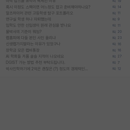
미박 탑스쿨 유학이 빡세진 이유
19
혹시 이정도 스펙이면 어느정도 잡고 준비해야하나요?
14
알츠하이머 관련 고등학생 탐구 포트폴리오
11
연구실 학생 하나 자퇴했는데
9
입학도 안한 신입생이 원래 관심을 받나요
11
물박사의 기준이 뭐임?
20
랩홈피에 다들 본인 사진 올리냐
23
신생랩가지말라는 이유가 있었구나
16
장학금 모은 랩비통장
16
AI 학회들 거품 슬슬 지적이 나오네요
27
DGIST 가는 방법 추천 부탁드립니다.
7
박사진학하기에 2억은 괜찮은 (?) 정도의 경제력인가요
12