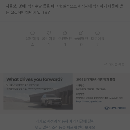
자율성, 명예, 박사수당 등을 빼고 현실적으로 취직시에 박사이기 때문에 받
PI 전용 게시판
는 실질적인 혜택이 있나요?
인문사회 계열 게시판
특수/전문대학원 게시판
응원해요
공감해요
추천해요
궁금해요
별로에요
반도체/AI 게시판
4
1
1
0
2
장학금/장학생 게시판
게시글 공유
학술 정보 게시판
홍보 게시판
커리어
유학교육
이벤트
카카오 계정과 연동하여 게시글에 달린
반도체 아카데미
댓글 알람, 소식등을 빠르게 받아보세요