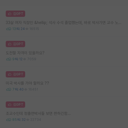
김GPT
33살 여자 직장인 &hellip; 석사 수석 졸업했는데, 바로 박사가면 교수 노려볼수 있을까요
13
24
16515
김GPT
도전할 자격이 있을까요?
9
12
7059
김GPT
미국 박사를 가야 할까요 ??
7
40
16451
김GPT
조교수인데 정출연박사들 보면 짠하긴함...
85
32
22734