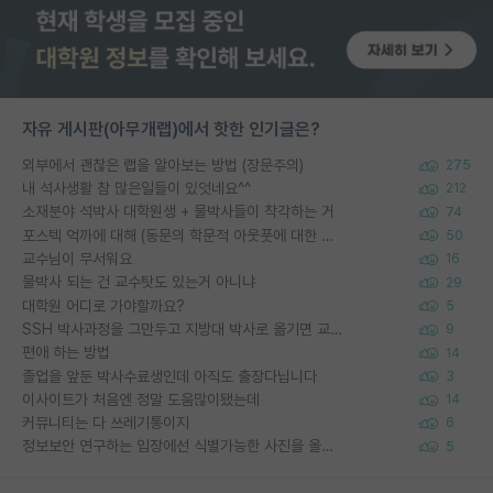
자유 게시판(아무개랩)에서 핫한 인기글은?
외부에서 괜찮은 랩을 알아보는 방법 (장문주의)
275
내 석사생활 참 많은일들이 있엇네요^^
212
소재분야 석박사 대학원생 + 물박사들이 착각하는 거
74
포스텍 억까에 대해 (동문의 학문적 아웃풋에 대한 반박)
50
교수님이 무서워요
16
물박사 되는 건 교수탓도 있는거 아니냐
29
대학원 어디로 가야할까요?
5
SSH 박사과정을 그만두고 지방대 박사로 옮기면 교수의 꿈은 끝일까요?
9
편애 하는 방법
14
졸업을 앞둔 박사수료생인데 아직도 출장다닙니다
3
이사이트가 처음엔 정말 도움많이됐는데
14
커뮤니티는 다 쓰레기통이지
6
정보보안 연구하는 입장에선 식별가능한 사진을 올리는건 비추이긴함
5