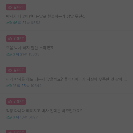
김GPT
박사가 더많이번다는말로 현혹하는거 정말 못된짓
46
31
9553
김GPT
흐음 박사 하지 말란 소리겠죠
3
31
15033
김GPT
제가 박사를 해도 되는게 맞을까요? 물석사에다가 자질이 부족한 것 같아 고민됩니다..
15
25
10644
김GPT
직장 다니다 때려치고 박사 진학은 비추인가요?
3
13
6697
김GPT