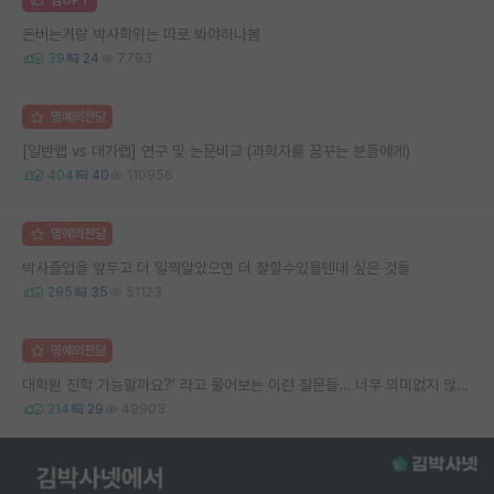
돈버는거랑 박사학위는 따로 봐야하나봄
39
24
7793
명예의전당
[일반랩 vs 대가랩] 연구 및 논문비교 (과학자를 꿈꾸는 분들에게)
404
40
110956
명예의전당
박사졸업을 앞두고 더 일찍알았으면 더 잘할수있을텐데 싶은 것들
295
35
51123
명예의전당
대학원 진학 가능할까요?’ 라고 물어보는 이런 질문들… 너무 의미없지 않나요?
214
29
49903