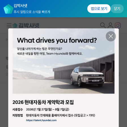
김박사넷
앱으로 보기
닫기
푸시 알림으로 소식을 빠르게
커뮤니티 홈
자유 게시판(아무개랩)
대학원생 모집
박사 가스라이팅
국내대학원 정보
활기찬 버지니아 울프
연구실&오픈랩
2026.06.03
12
4080
커뮤니티
커뮤니티 홈
전체글보기
베스트 게시판
IF 명예의전당