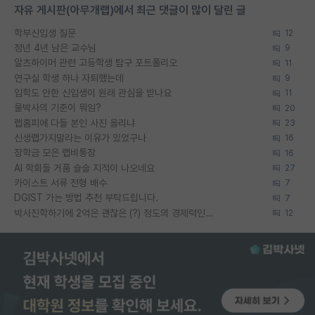
자유 게시판(아무개랩)에서 최근 댓글이 많이 달린 글
학부신입생 질문
12
정년 4년 남은 교수님
9
알츠하이머 관련 고등학생 탐구 포트폴리오
11
연구실 학생 하나 자퇴했는데
9
입학도 안한 신입생이 원래 관심을 받나요
11
물박사의 기준이 뭐임?
20
랩홈피에 다들 본인 사진 올리냐
23
신생랩가지말라는 이유가 있었구나
16
장학금 모은 랩비통장
16
AI 학회들 거품 슬슬 지적이 나오네요
27
카이스트 서류 전형 배수
7
DGIST 가는 방법 추천 부탁드립니다.
7
박사진학하기에 2억은 괜찮은 (?) 정도의 경제력인가요
12