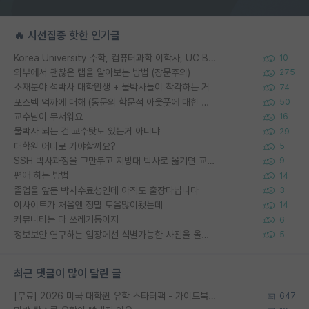
🔥 시선집중 핫한 인기글
Korea University 수학, 컴퓨터과학 이학사, UC Berkeley 산업공학 대학원 공학박사가 되는 것은 쉽지 않겠죠?
10
외부에서 괜찮은 랩을 알아보는 방법 (장문주의)
275
소재분야 석박사 대학원생 + 물박사들이 착각하는 거
74
포스텍 억까에 대해 (동문의 학문적 아웃풋에 대한 반박)
50
교수님이 무서워요
16
물박사 되는 건 교수탓도 있는거 아니냐
29
대학원 어디로 가야할까요?
5
SSH 박사과정을 그만두고 지방대 박사로 옮기면 교수의 꿈은 끝일까요?
9
편애 하는 방법
14
졸업을 앞둔 박사수료생인데 아직도 출장다닙니다
3
이사이트가 처음엔 정말 도움많이됐는데
14
커뮤니티는 다 쓰레기통이지
6
정보보안 연구하는 입장에선 식별가능한 사진을 올리는건 비추이긴함
5
최근 댓글이 많이 달린 글
[무료] 2026 미국 대학원 유학 스타터팩 - 가이드북 & 합격자 컨택메일 템플릿
647