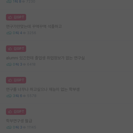
1
8
7230
김GPT
연구가안맞는데 꾸역꾸역 석졸하고
0
4
3256
김GPT
alumni 있긴한데 졸업생 취업정보가 없는 연구실
0
3
6418
김GPT
연구를 너무나 하고싶으나 재능이 없는 학부생
3
6
5578
김GPT
학부연구생 월급
0
3
11145