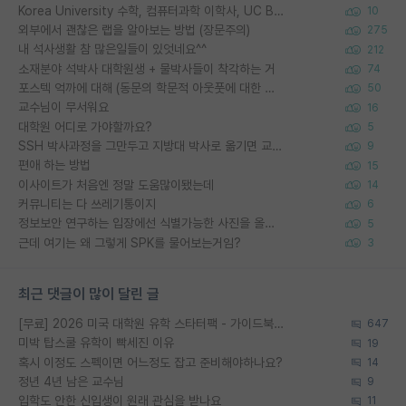
Korea University 수학, 컴퓨터과학 이학사, UC Berkeley 산업공학 대학원 공학박사가 되는 것은 쉽지 않겠죠?
10
외부에서 괜찮은 랩을 알아보는 방법 (장문주의)
275
내 석사생활 참 많은일들이 있엇네요^^
212
소재분야 석박사 대학원생 + 물박사들이 착각하는 거
74
포스텍 억까에 대해 (동문의 학문적 아웃풋에 대한 반박)
50
교수님이 무서워요
16
대학원 어디로 가야할까요?
5
SSH 박사과정을 그만두고 지방대 박사로 옮기면 교수의 꿈은 끝일까요?
9
편애 하는 방법
15
이사이트가 처음엔 정말 도움많이됐는데
14
커뮤니티는 다 쓰레기통이지
6
정보보안 연구하는 입장에선 식별가능한 사진을 올리는건 비추이긴함
5
근데 여기는 왜 그렇게 SPK를 물어보는거임?
3
최근 댓글이 많이 달린 글
[무료] 2026 미국 대학원 유학 스타터팩 - 가이드북 & 합격자 컨택메일 템플릿
647
미박 탑스쿨 유학이 빡세진 이유
19
혹시 이정도 스펙이면 어느정도 잡고 준비해야하나요?
14
정년 4년 남은 교수님
9
입학도 안한 신입생이 원래 관심을 받나요
11