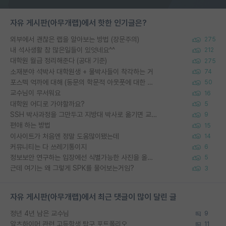
자유 게시판(아무개랩)에서 핫한 인기글은?
외부에서 괜찮은 랩을 알아보는 방법 (장문주의)
275
내 석사생활 참 많은일들이 있엇네요^^
212
대학원 월급 정리해준다 (공대 기준)
275
소재분야 석박사 대학원생 + 물박사들이 착각하는 거
74
포스텍 억까에 대해 (동문의 학문적 아웃풋에 대한 반박)
50
교수님이 무서워요
16
대학원 어디로 가야할까요?
5
SSH 박사과정을 그만두고 지방대 박사로 옮기면 교수의 꿈은 끝일까요?
9
편애 하는 방법
15
이사이트가 처음엔 정말 도움많이됐는데
14
커뮤니티는 다 쓰레기통이지
6
정보보안 연구하는 입장에선 식별가능한 사진을 올리는건 비추이긴함
5
근데 여기는 왜 그렇게 SPK를 물어보는거임?
3
자유 게시판(아무개랩)에서 최근 댓글이 많이 달린 글
정년 4년 남은 교수님
9
알츠하이머 관련 고등학생 탐구 포트폴리오
11