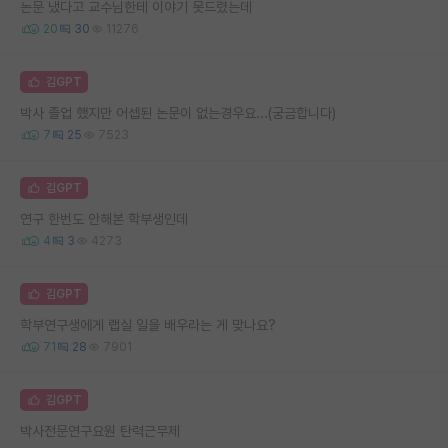
논문 냈다고 교수님한테 이야기 못드렸는데
20
30
11276
김GPT
박사 졸업 했지만 어셉된 논문이 없는경우요...(궁금합니다)
7
25
7523
김GPT
연구 한번도 안해본 학부생인데
4
3
4273
김GPT
학부연구생에게 랩실 일을 배우라는 게 맞나요?
71
28
7901
김GPT
박사전문연구요원 탄력근무제