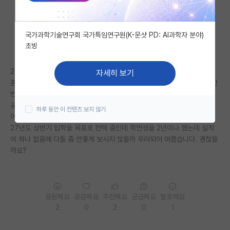
자유 게시판(아무개랩)
국가과학기술연구회 국가특임연구원(K-문샷 PD: AI과학자 분야)
미국 유학 게시판
초빙
미국 대학원 합격 후기 게시판
2년간 학부연구생 했고 논문이 안나오는 분야는 아닙니다.
자세히 보기
대학원생 모집 게시판
혼자서 열심히 했는데 사실 랩미팅이나 논문리뷰 한 번 못받았고, 논문도 한
번도 써보지 못했어요.
대학원 합격 후기 게시판
공저자 실적도 없습니다. 그냥 혼자서 한 연구들만 페이퍼 형태로 저장해뒀
하루 동안 이 컨텐츠 보지 않기
어요.
연구실(PI) 홍보 게시판
27년도 상반기 입학을 목표로 컨택 중인데 학연생을 2년이나 했는데 실적
이 하나 없음에 다들 좀 안좋게 보시지 않을까 우려되어 여쭙습니다. 괜찮을
석박사 채용 정보 게시판
까요?
임용 정보 게시판
학부 인턴 게시판
응원해요
공감해요
추천해요
궁금해요
별로에요
취업 게시판
2
0
2
0
1
임용 후기 게시판