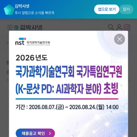
김박사넷
앱으로 보기
닫기
푸시 알림으로 소식을 빠르게
커뮤니티 홈
자유 게시판(아무개랩)
대학원생 모집
학부연구생은 했는데 실적이 없습니다.
국내대학원 정보
즐거운 가브리엘 마르케스
연구실&오픈랩
2026.06.02
6
4912
커뮤니티
커뮤니티 홈
전체글보기
베스트 게시판
IF 명예의전당