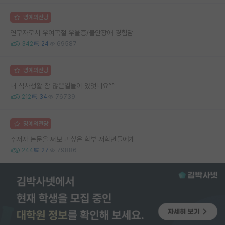
명예의전당
연구자로서 우여곡절 우울증/불안장애 경험담
342
24
69587
명예의전당
내 석사생활 참 많은일들이 있엇네요^^
212
34
76739
명예의전당
주저자 논문을 써보고 싶은 학부 저학년들에게
244
27
79886