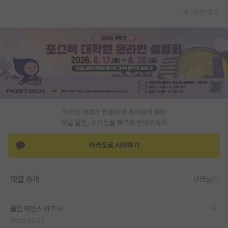
게시글 공유
PI 전용 게시판
인문사회 계열 게시판
특수/전문대학원 게시판
반도체/AI 게시판
장학금/장학생 게시판
카카오 계정과 연동하여 게시글에 달린
학술 정보 게시판
댓글 알람, 소식등을 빠르게 받아보세요
홍보 게시판
카카오로 시작하기
커리어
유학교육
댓글 6개
댓글쓰기
이벤트
졸린 제임스 와트
반도체 아카데미
2026.06.02