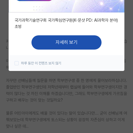
자유 게시판(아무개랩)
국가과학기술연구회 국가특임연구원(K-문샷 PD: AI과학자 분야)
미국 유학 게시판
초빙
미국 대학원 합격 후기 게시판
저는 내년 전기입학을 앞두고 진학 예정된 랩실에서 인턴으로 근무하고 있습
자세히 보기
대학원생 모집 게시판
니다. 이제 딱 일주일 됐네요.
대학원 합격 후기 게시판
아직 모르는 것이 많은 시기라 열심히 눈치껏 배우려고 하는 데 자꾸만 마음
하루 동안 이 컨텐츠 보지 않기
에 걸리는 것이 있습니다.
연구실(PI) 홍보 게시판
자꾸만 선배님들께 질문을 하면 학부연구생 중 한 명에게 물어보라하십니다.
석박사 채용 정보 게시판
졸업반인 학부연구생인데 저학년때부터 랩실에 들어와 학부연구생이지만 경
력이 많다는 것 까진 이해를 하겠습니다만, 그래도 학부연구생에게 가르침을
임용 정보 게시판
구하고 배우는 것이 맞는 것일까요?
학부 인턴 게시판
물론 어린아이에게도 배울 것이 있다는 말이 있습니다만... 굳이 선배님께 여
취업 게시판
쭤보았는데 학부연구생에게 토스되는 상황이 굉장히 자존심이 상하고 이게
맞나 싶은 데..
임용 후기 게시판