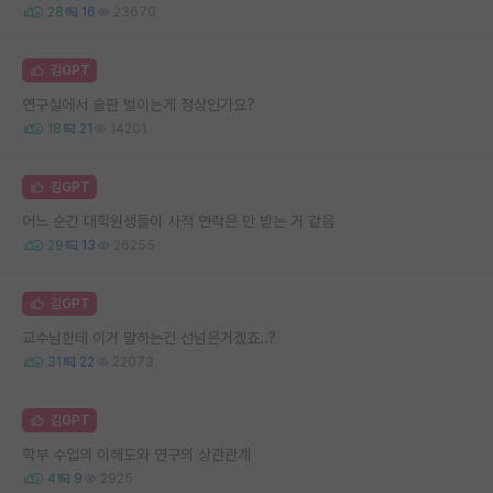
28
16
23670
김GPT
연구실에서 술판 벌이는게 정상인가요?
18
21
14201
김GPT
어느 순간 대학원생들이 사적 연락은 안 받는 거 같음
29
13
26255
김GPT
교수님한테 이거 말하는건 선넘은거겠죠..?
31
22
22073
김GPT
학부 수업의 이해도와 연구의 상관관계
4
9
2925