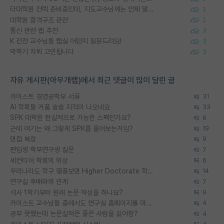
타대학원 컨텍 준비중인데, 지도교수님께는 언제 말씀드려야 할까요?
2
대학원 합격구조 관련
2
통신 관련 랩 추천
3
K 전전 교수님들 랩실 어떤지 질문드려요!
3
막학기 자퇴 고민됩니다
3
자유 게시판(아무개랩)에서 최근 댓글이 많이 달린 글
카이스트 경영공학부 서류
31
AI 학회들 거품 슬슬 지적이 나오네요
33
SPK 대학원 현실적으로 가능한 스펙인가요?
6
근데 여기는 왜 그렇게 SPK를 물어보는거임?
19
면접 복장
9
편입생 학부연구생 질문
7
세컨티어 학회의 위상
6
우리나라도 학구 열풍보면 Higher Doctorate 학위가 필요하다고 봅니다.
14
연구실 후배와의 관계
7
석사 1학기부터 원래 논문 작성을 하나요?
9
카이스트 교수님들 중에서도 연구실 홈페이지를 마련 안 하신 분들이 계시던데
4
공부 못했는데 논문실적은 좋은 사람을 싫어함?
4