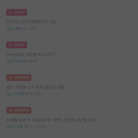
김GPT
학부연구생의 대학원진학 고민
0
4
4561
김GPT
교수님들도 방황을 하시나요?
7
9
4996
명예의전당
좋은 논문을 쓰기 위해 필요한 역량
301
12
70071
명예의전당
신생랩 졸업 후 output에 기반한 신생랩 장단점 정리
112
37
79248