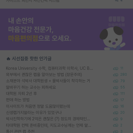
카이스트 뇌인지 사전컨택 시스템
4
🔥 시선집중 핫한 인기글
Korea University 수학, 컴퓨터과학 이학사, UC Berkeley 산업공학 대학원 공학박사가 되는 것은 쉽지 않겠죠?
11
외부에서 괜찮은 랩을 알아보는 방법 (장문주의)
280
소재분야 석박사 대학원생 + 물박사들이 착각하는 거
79
말바꾸기 하는 교수는 피하세요
55
대학원 자퇴 2년 후
111
편애 하는 방법
17
이사이트가 처음엔 정말 도움많이됐는데
16
신생랩가지말라는 이유가 있었구나
20
박사진학하기에 2억은 괜찮은 (?) 정도의 경제력인가요
9
타대학원 컨텍 준비중인데, 지도교수님께는 언제 말씀드려야 할까요?
2
통신 관련 랩 추천
3