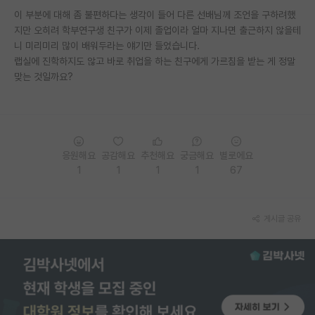
이 부분에 대해 좀 불편하다는 생각이 들어 다른 선배님께 조언을 구하려했
PI 전용 게시판
지만 오히려 학부연구생 친구가 이제 졸업이라 얼마 지나면 출근하지 않을테
니 미리미리 많이 배워두라는 얘기만 들었습니다.
인문사회 계열 게시판
랩실에 진학하지도 않고 바로 취업을 하는 친구에게 가르침을 받는 게 정말
맞는 것일까요?
특수/전문대학원 게시판
반도체/AI 게시판
장학금/장학생 게시판
응원해요
공감해요
추천해요
궁금해요
별로에요
학술 정보 게시판
1
1
1
1
67
홍보 게시판
커리어
게시글 공유
유학교육
이벤트
반도체 아카데미