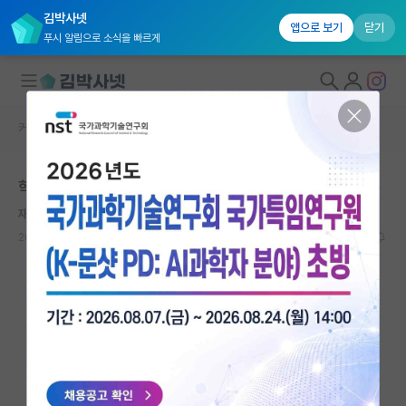
김박사넷
앱으로 보기
닫기
푸시 알림으로 소식을 빠르게
커뮤니티 홈
자유 게시판(아무개랩)
대학원생 모집
학부연구생에게 랩실 일을 배우라는 게 맞나요?
국내대학원 정보
재치있는 그레이스 호퍼
연구실&오픈랩
2023.12.16
28
7910
커뮤니티
커뮤니티 홈
전체글보기
베스트 게시판
IF 명예의전당