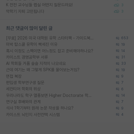
K 전전 교수님들 랩실 어떤지 질문드려요!
3
막학기 자퇴 고민됩니다
3
최근 댓글이 많이 달린 글
[무료] 2026 미국 대학원 유학 스타터팩 - 가이드북 & 합격자 컨택메일 템플릿
653
미박 탑스쿨 유학이 빡세진 이유
19
혹시 이정도 스펙이면 어느정도 잡고 준비해야하나요?
14
카이스트 경영공학부 서류
31
AI 학회들 거품 슬슬 지적이 나오네요
33
근데 여기는 왜 그렇게 SPK를 물어보는거임?
19
면접 복장
9
편입생 학부연구생 질문
7
세컨티어 학회의 위상
6
우리나라도 학구 열풍보면 Higher Doctorate 학위가 필요하다고 봅니다.
14
연구실 후배와의 관계
7
석사 1학기부터 원래 논문 작성을 하나요?
9
카이스트 뇌인지 사전컨택 시스템
4