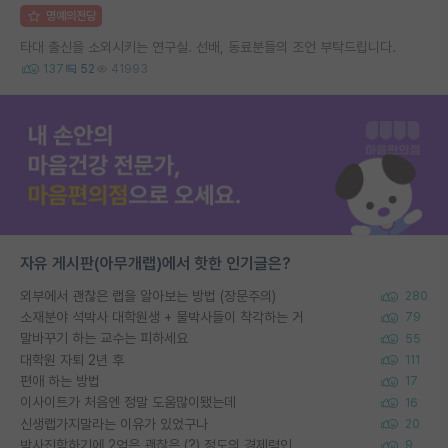
명예의전당
타대 출신을 소외시키는 연구실. 선배, 동료분들의 조언 부탁드립니다.
137
52
41993
자유 게시판(아무개랩)에서 핫한 인기글은?
외부에서 괜찮은 랩을 알아보는 방법 (장문주의)
280
소재분야 석박사 대학원생 + 물박사들이 착각하는 거
79
말바꾸기 하는 교수는 피하세요
55
대학원 자퇴 2년 후
111
편애 하는 방법
17
이사이트가 처음엔 정말 도움많이됐는데
16
신생랩가지말라는 이유가 있었구나
20
박사진학하기에 2억은 괜찮은 (?) 정도의 경제력인가요
9