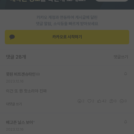
재팬라운지 🌸
카카오 계정과 연동하여 게시글에 달린
댓글 알람, 소식등을 빠르게 받아보세요
카카오로 시작하기
댓글 28개
댓글쓰기
못된 비트겐슈타인
2023.12.16
이건 또 뭔 핫소리야 진짜
2
2
42
0
0
대댓글 쓰기
배고픈 닐스 보어
*
2023.12.16