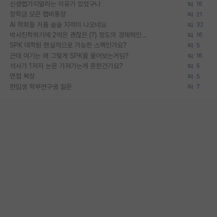
신생랩가지말라는 이유가 있었구나
16
장학금 모은 랩비통장
21
AI 학회들 거품 슬슬 지적이 나오네요
32
박사진학하기에 2억은 괜찮은 (?) 정도의 경제력인가요
16
SPK 대학원 현실적으로 가능한 스펙인가요?
5
근데 여기는 왜 그렇게 SPK를 물어보는거임?
16
석사가 1저자 논문 가져가는게 흔한건가요?
5
면접 복장
5
편입생 학부연구생 질문
7