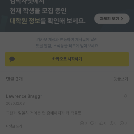
PI 전용 게시판
인문사회 계열 게시판
특수/전문대학원 게시판
카카오 계정과 연동하여 게시글에 달린
반도체/AI 게시판
댓글 알람, 소식등을 빠르게 받아보세요
장학금/장학생 게시판
카카오로 시작하기
학술 정보 게시판
댓글 3개
댓글쓰기
홍보 게시판
커리어
Lawrence Bragg
*
2020.12.08
유학교육
그런거 일일히 적어둔 랩 홈페이지가 더 적을듯
이벤트
0
1
0
0
0
대댓글 쓰기
반도체 아카데미