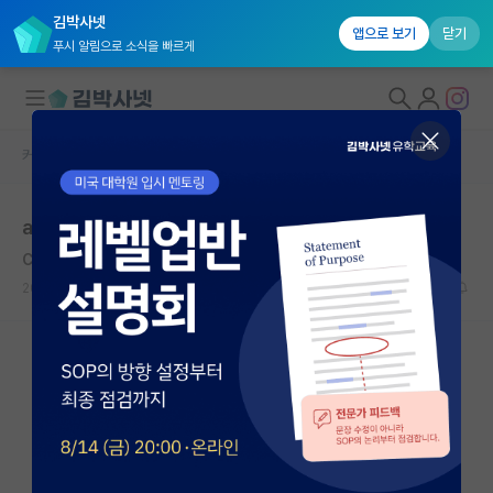
김박사넷
앱으로 보기
닫기
푸시 알림으로 소식을 빠르게
커뮤니티 홈
자유 게시판(아무개랩)
대학원생 모집
alumni 있긴한데 졸업생 취업정보가 없는 연구실
국내대학원 정보
C. Vann Woodward
연구실&오픈랩
2020.12.08
3
6422
커뮤니티
커뮤니티 홈
전체글보기
베스트 게시판
IF 명예의전당