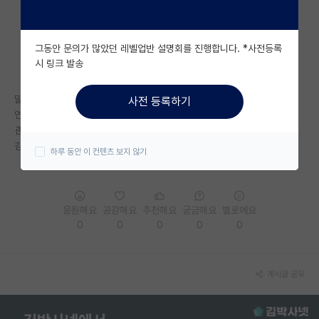
자유 게시판(아무개랩)
그동안 문의가 많았던 레벨업반 설명회를 진행합니다. *사전등록
미국 유학 게시판
시 링크 발송
미국 대학원 합격 후기 게시판
말그대로 alumni에 이메일,이름만 나타나있고 어디로 취업했는지가 없는
사전 등록하기
대학원생 모집 게시판
연구실인데..
괜찮을까요?
대학원 합격 후기 게시판
김박사넷 평가는 분위기는 좋다고 하던데.. 걱정이네요
하루 동안 이 컨텐츠 보지 않기
연구실(PI) 홍보 게시판
석박사 채용 정보 게시판
응원해요
공감해요
추천해요
궁금해요
별로에요
0
0
0
0
0
임용 정보 게시판
학부 인턴 게시판
게시글 공유
취업 게시판
임용 후기 게시판