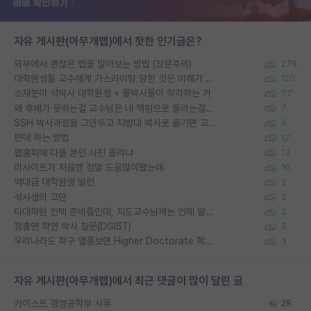
자유 게시판(아무개랩)에서 핫한 인기글은?
외부에서 괜찮은 랩을 알아보는 방법 (장문주의)
276
대학원생들 교수에게 가스라이팅 당한 것은 이해가 갑니다. 안타깝네요.
120
소재분야 석박사 대학원생 + 물박사들이 착각하는 거
77
왜 후배가 못하는걸 교수님은 내 책임으로 돌리는걸까요?
7
SSH 박사과정을 그만두고 지방대 박사로 옮기면 교수의 꿈은 끝일까요?
9
편애 하는 방법
17
랩홈피에 다들 본인 사진 올리냐
13
이사이트가 처음엔 정말 도움많이됐는데
16
역대급 대학원생 빌런
2
석사생의 고민
2
타대학원 컨텍 준비중인데, 지도교수님께는 언제 말씀드려야 할까요?
2
정출연 학연 박사 질문(DGIST)
2
우리나라도 학구 열풍보면 Higher Doctorate 학위가 필요하다고 봅니다.
3
자유 게시판(아무개랩)에서 최근 댓글이 많이 달린 글
카이스트 경영공학부 서류
28