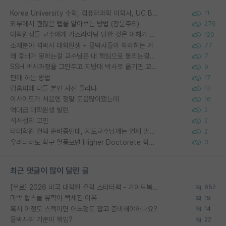
Korea University 수학, 컴퓨터과학 이학사, UC Berkeley 산업공학 대학원 공학박사가 되는 것은 쉽지 않겠죠?
11
외부에서 괜찮은 랩을 알아보는 방법 (장문주의)
276
대학원생들 교수에게 가스라이팅 당한 것은 이해가 갑니다. 안타깝네요.
120
소재분야 석박사 대학원생 + 물박사들이 착각하는 거
77
왜 후배가 못하는걸 교수님은 내 책임으로 돌리는걸까요?
7
SSH 박사과정을 그만두고 지방대 박사로 옮기면 교수의 꿈은 끝일까요?
9
편애 하는 방법
17
랩홈피에 다들 본인 사진 올리냐
13
이사이트가 처음엔 정말 도움많이됐는데
16
역대급 대학원생 빌런
2
석사생의 고민
2
타대학원 컨텍 준비중인데, 지도교수님께는 언제 말씀드려야 할까요?
2
우리나라도 학구 열풍보면 Higher Doctorate 학위가 필요하다고 봅니다.
3
최근 댓글이 많이 달린 글
[무료] 2026 미국 대학원 유학 스타터팩 - 가이드북 & 합격자 컨택메일 템플릿
652
미박 탑스쿨 유학이 빡세진 이유
19
혹시 이정도 스펙이면 어느정도 잡고 준비해야하나요?
14
물박사의 기준이 뭐임?
22