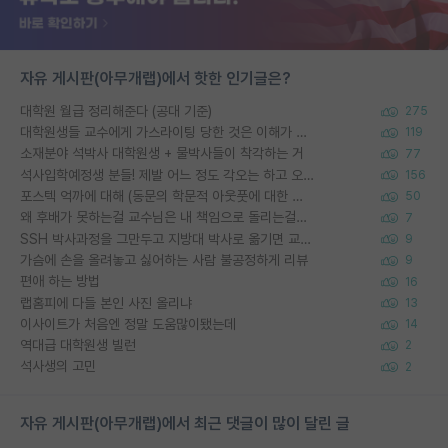
자유 게시판(아무개랩)에서 핫한 인기글은?
대학원 월급 정리해준다 (공대 기준)
275
대학원생들 교수에게 가스라이팅 당한 것은 이해가 갑니다. 안타깝네요.
119
소재분야 석박사 대학원생 + 물박사들이 착각하는 거
77
석사입학예정생 분들! 제발 어느 정도 각오는 하고 오세요.
156
포스텍 억까에 대해 (동문의 학문적 아웃풋에 대한 반박)
50
왜 후배가 못하는걸 교수님은 내 책임으로 돌리는걸까요?
7
SSH 박사과정을 그만두고 지방대 박사로 옮기면 교수의 꿈은 끝일까요?
9
가슴에 손을 올려놓고 싫어하는 사람 불공정하게 리뷰
9
편애 하는 방법
16
랩홈피에 다들 본인 사진 올리냐
13
이사이트가 처음엔 정말 도움많이됐는데
14
역대급 대학원생 빌런
2
석사생의 고민
2
자유 게시판(아무개랩)에서 최근 댓글이 많이 달린 글