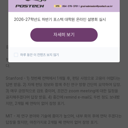
자유 게시판(아무개랩)
2026-27학년도 하반기 포스텍 대학원 온라인 설명회 실시
미국 유학 게시판
미국 대학원 합격 후기 게시판
자세히 보기
대학원생 모집 게시판
결국 300여 곳 넘게 컨택 이후,
하루 동안 이 컨텐츠 보지 않기
대학원 합격 후기 게시판
분야(화공, 에너지 관련) 탑스쿨 빅가이 랩 두 곳에서 답장을 받긴 받았습니
다.
연구실(PI) 홍보 게시판
Stanford - 1) 첫번째 컨택에서 1개월 후, 펀딩 사정으로 고용이 어렵다는
석박사 채용 정보 게시판
답변 받음. 2) 자체 펀딩 정보와 함께 추진 연구 방향 간단히 요약하여 답장.
3) 매우 긍정적으로 검토 중이며, 조만간 zoom meeting에 대한 일정을
임용 정보 게시판
공지해주겠다며 답장 받음. 4) 중간에 remind e-mail도 두번 정도 보내봤
학부 인턴 게시판
지만, 2개월 째 연락이 없어 잠정 포기.
취업 게시판
MIT - 제 연구 분야와 기술에 흥미가 높으며, 내부 회의 후에 연락 주겠다는
답장을 줬지만, 마찬가지로 2개월 째 연락이 없어 잠정 포기.
임용 후기 게시판