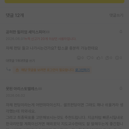
댓글 12개
댓글쓰기
공허한 윌리엄 셰익스피어
2026.06.01
누적 신고가 20개 이상인 사용자입니다.
자체 펀딩 들고 나가시는건가요? 탑스쿨 충분히 가능한데요
0
0
1
0
0
대댓글 1개
대댓글 쓰기
해당 댓글을 보려면 로그인이 필요합니다.
로그인하기
못된 아리스토텔레스
2026.06.02
자체 펀딩이라는게 어떤의미이신지.. 셀프펀딩이면 그래도 꽤나 쉬울거라 생
각했는데 의외네요.
그리고 최종목표를 고민해보시는것도 추천드립니다. 지금처럼 빠른시일내로
한국리턴할 계획이신거면 해외포닥 지도교수한테도 잘 말해두는게 좋긴합니