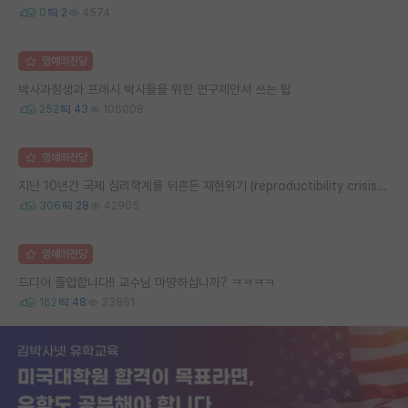
0
2
4574
명예의전당
박사과정생과 프레시 박사들을 위한 연구제안서 쓰는 팁
252
43
106008
명예의전당
지난 10년간 국제 심리학계를 뒤흔든 재현위기 (reproductibility crisis) 요약 (1편)
306
28
42905
명예의전당
드디어 졸업합니다!! 교수님 마땅하십니까? ㅋㅋㅋㅋ
162
48
33861