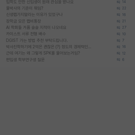
입학도 안한 신입생이 원래 관심을 받나요
14
물박사의 기준이 뭐임?
22
신생랩가지말라는 이유가 있었구나
16
장학금 모은 랩비통장
21
AI 학회들 거품 슬슬 지적이 나오네요
27
카이스트 서류 전형 배수
10
DGIST 가는 방법 추천 부탁드립니다.
7
박사진학하기에 2억은 괜찮은 (?) 정도의 경제력인가요
16
근데 여기는 왜 그렇게 SPK를 물어보는거임?
12
편입생 학부연구생 질문
6