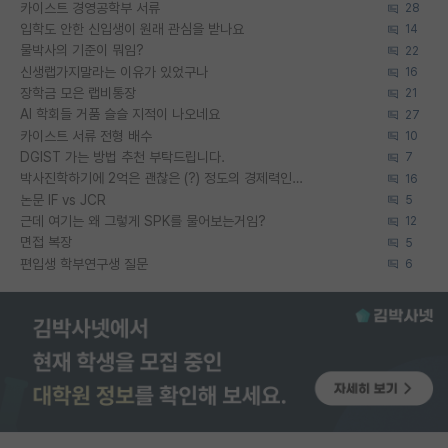
카이스트 경영공학부 서류
28
입학도 안한 신입생이 원래 관심을 받나요
14
물박사의 기준이 뭐임?
22
신생랩가지말라는 이유가 있었구나
16
장학금 모은 랩비통장
21
AI 학회들 거품 슬슬 지적이 나오네요
27
카이스트 서류 전형 배수
10
DGIST 가는 방법 추천 부탁드립니다.
7
박사진학하기에 2억은 괜찮은 (?) 정도의 경제력인가요
16
논문 IF vs JCR
5
근데 여기는 왜 그렇게 SPK를 물어보는거임?
12
면접 복장
5
편입생 학부연구생 질문
6