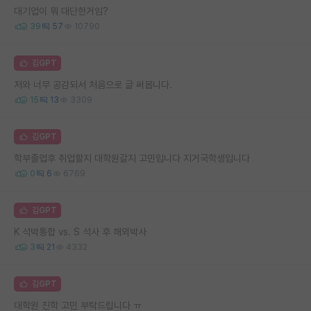
대기업이 뭐 대단한거임?
39
57
10790
김GPT
저와 너무 공감되서 처음으로 글 써봅니다.
15
13
3309
김GPT
학부졸업후 취업할지 대학원갈지 고민입니다 지거국학생입니다
0
6
6769
김GPT
K 석박통합 vs. S 석사 후 해외박사
3
21
4332
김GPT
대학원 진학 고민 부탁드립니다 ㅠ