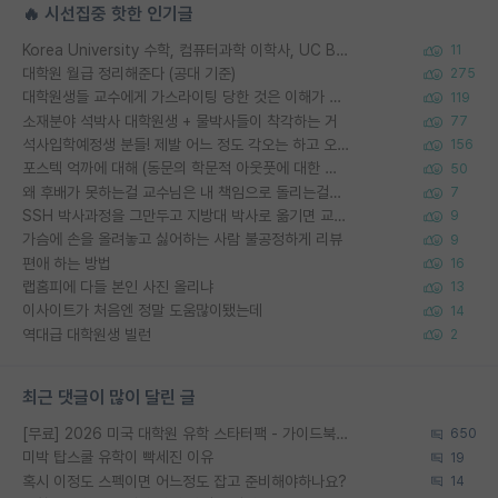
🔥 시선집중 핫한 인기글
Korea University 수학, 컴퓨터과학 이학사, UC Berkeley 산업공학 대학원 공학박사가 되는 것은 쉽지 않겠죠?
11
대학원 월급 정리해준다 (공대 기준)
275
대학원생들 교수에게 가스라이팅 당한 것은 이해가 갑니다. 안타깝네요.
119
소재분야 석박사 대학원생 + 물박사들이 착각하는 거
77
석사입학예정생 분들! 제발 어느 정도 각오는 하고 오세요.
156
포스텍 억까에 대해 (동문의 학문적 아웃풋에 대한 반박)
50
왜 후배가 못하는걸 교수님은 내 책임으로 돌리는걸까요?
7
SSH 박사과정을 그만두고 지방대 박사로 옮기면 교수의 꿈은 끝일까요?
9
가슴에 손을 올려놓고 싫어하는 사람 불공정하게 리뷰
9
편애 하는 방법
16
랩홈피에 다들 본인 사진 올리냐
13
이사이트가 처음엔 정말 도움많이됐는데
14
역대급 대학원생 빌런
2
최근 댓글이 많이 달린 글
[무료] 2026 미국 대학원 유학 스타터팩 - 가이드북 & 합격자 컨택메일 템플릿
650
미박 탑스쿨 유학이 빡세진 이유
19
혹시 이정도 스펙이면 어느정도 잡고 준비해야하나요?
14