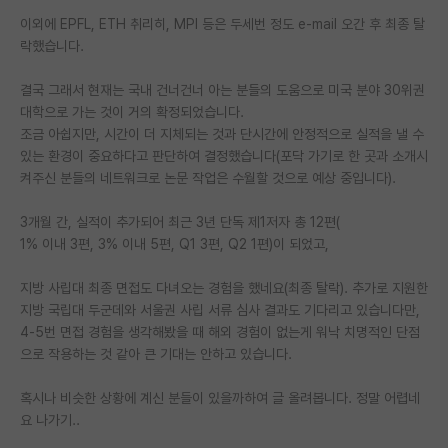
이외에 EPFL, ETH 취리히, MPI 등은 두세번 정도 e-mail 오간 후 최종 탈
PI 전용 게시판
락했습니다.
인문사회 계열 게시판
결국 그래서 현재는 국내 건너건너 아는 분들의 도움으로 미국 분야 30위권
특수/전문대학원 게시판
대학으로 가는 것이 거의 확정되었습니다.
조금 아쉽지만, 시간이 더 지체되는 것과 단시간에 안정적으로 실적을 낼 수
반도체/AI 게시판
있는 환경이 중요하다고 판단하여 결정했습니다(포닥 가기로 한 곳과 소개시
켜주신 분들의 네트워크로 논문 작업은 수월할 것으로 예상 중입니다).
장학금/장학생 게시판
3개월 간, 실적이 추가되어 최근 3년 단독 제1저자 총 12편(
학술 정보 게시판
1% 이내 3편, 3% 이내 5편, Q1 3편, Q2 1편)이 되었고,
홍보 게시판
지방 사립대 최종 면접도 다녀오는 경험을 했네요(최종 탈락). 추가로 지원한
지방 국립대 두군데와 서울권 사립 서류 심사 결과도 기다리고 있습니다만,
커리어
4-5번 면접 경험을 생각해봤을 때 해외 경험이 없는게 워낙 치명적인 단점
유학교육
으로 작용하는 것 같아 큰 기대는 안하고 있습니다.
이벤트
혹시나 비슷한 상황에 계신 분들이 있을까하여 글 올려봅니다. 정말 어렵네
요 나가기..
반도체 아카데미