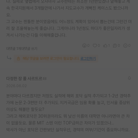
다. 실제로 옆랩에서 오자마자 교수한테는 최소한 1년반있겠다 말해놓고 계
속 한국지원해서 3개월만에 나가서 지도교수가 개빡친 케이스도 봤으니까
요.
그 교수는 젠틀한 분이였음에도 어느정도 계획이 있어서 뽑는건데 그런건 미
리 잘 조율해놓는게 좋습니다. 그게아니라 1년정도 하다가 좋은일자리가 생
겨서 나가는건 다들 이해해줄겁니다.
0
0
1
0
0
대댓글 1개
대댓글 쓰기
해당 댓글을 보려면 로그인이 필요합니다.
로그인하기
다정한 장 폴 사르트르
2026.06.02
분야마다 다르겠지만 저정도 실적에 해외 포닥 실적 추가되고 1-2년 경력추
가에 논문 2-3편만 더 추가되도 지거국급은 임용 확률 높고, 인서울 중상위
이상도 해볼만 할듯요?
그리고 해외포닥은 30위권이라도 뭐 낯선 이름의 대학만 아니라면야 큰 차
이 없을듯요. 물론 MIT 스텐 이런 TOP급하곤 차이가 있겠으나..
박사가 아닌 포닥은 간판보단 실적우선, 경력의 여부/기간이 중요하니까요.