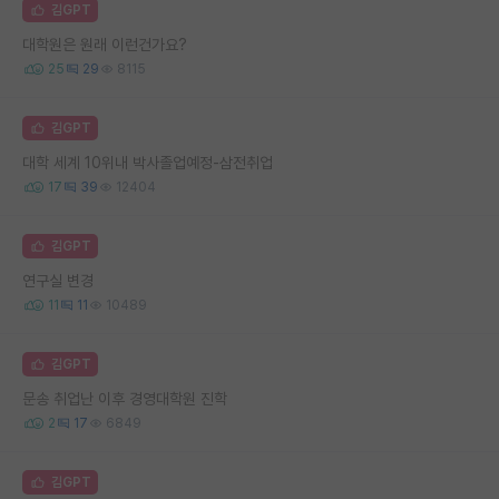
김GPT
대학원은 원래 이런건가요?
25
29
8115
김GPT
대학 세계 10위내 박사졸업예정-삼전취업
17
39
12404
김GPT
연구실 변경
11
11
10489
김GPT
문송 취업난 이후 경영대학원 진학
2
17
6849
김GPT