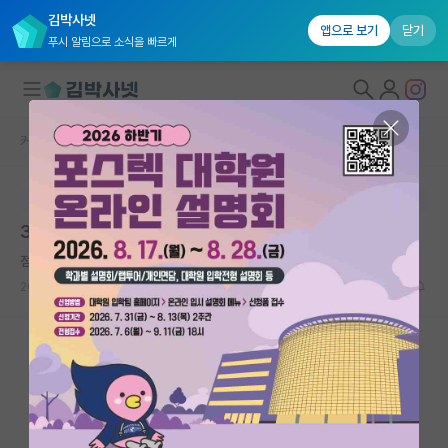
김박사넷
앱으로 보기
닫기
푸시 알림으로 소식을 빠르게
커뮤니티 홈
자유 게시판(아무개랩)
대학원생 모집
본문이 수정되지 않는 박제글입니다.
국내대학원 정보
3개월 전 쯤 해외 포닥 관련 고민글 올렸던 사람입니다.
연구실&오픈랩
점잖은 버트런드 러셀
커뮤니티
2026.06.01
12
4097
커뮤니티 홈
전체글보기
베스트 게시판
IF 명예의전당