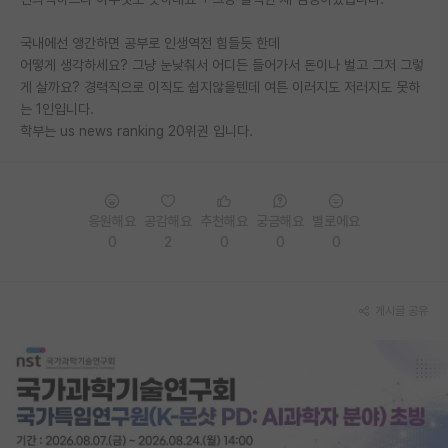
PI 전용 게시판
국내에선 앵간하면 공부로 인생역전 힘들듯 한데
어떻게 생각하세요? 그냥 눈낮춰서 어디든 들어가서 돈이나 벌고 그저 그렇
인문사회 계열 게시판
게 살까요? 경력직으로 이직도 쉽지않을텐데 여튼 이러지도 저러지도 못하
는 1인입니다.
특수/전문대학원 게시판
학부는 us news ranking 20위권 입니다.
반도체/AI 게시판
장학금/장학생 게시판
응원해요
공감해요
추천해요
궁금해요
별로에요
학술 정보 게시판
0
2
0
0
0
홍보 게시판
커리어
게시글 공유
유학교육
이벤트
반도체 아카데미