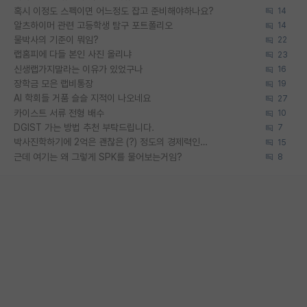
혹시 이정도 스펙이면 어느정도 잡고 준비해야하나요?
14
알츠하이머 관련 고등학생 탐구 포트폴리오
14
물박사의 기준이 뭐임?
22
랩홈피에 다들 본인 사진 올리냐
23
신생랩가지말라는 이유가 있었구나
16
장학금 모은 랩비통장
19
AI 학회들 거품 슬슬 지적이 나오네요
27
카이스트 서류 전형 배수
10
DGIST 가는 방법 추천 부탁드립니다.
7
박사진학하기에 2억은 괜찮은 (?) 정도의 경제력인가요
15
근데 여기는 왜 그렇게 SPK를 물어보는거임?
8