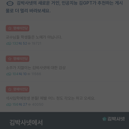
김박사넷의 새로운 거인, 인공지능 김GPT가 추천하는 게시
물로 더 멀리 바라보세요.
명예의전당
교수님들 학생들은 노예가 아닙니다.
132
52
19721
명예의전당
소주가 지껄이는 김박사넷에 대한 감상
104
10
11566
명예의전당
석사입학예정생 분들! 제발 어느 정도 각오는 하고 오세요.
156
27
40050