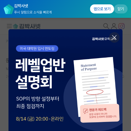
김박사넷
앱으로 보기
닫기
푸시 알림으로 소식을 빠르게
커뮤니티 홈
자유 게시판(아무개랩)
대학원생 모집
문송 취업난 이후 경영대학원 진학
국내대학원 정보
넉살좋은 존 케인즈
*
연구실&오픈랩
2021.06.05
17
6849
커뮤니티
커뮤니티 홈
전체글보기
베스트 게시판
IF 명예의전당