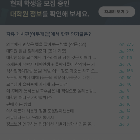
자유 게시판(아무개랩)에서 핫한 인기글은?
외부에서 괜찮은 랩을 알아보는 방법 (장문주의)
275
대학원 월급 정리해준다 (공대 기준)
275
대학원생들 교수에게 가스라이팅 당한 것은 이해가 갑니다. 안타깝네요.
119
소재분야 석박사 대학원생 + 물박사들이 착각하는 거
76
석사입학예정생 분들! 제발 어느 정도 각오는 하고 오세요.
156
포스텍 억까에 대해 (동문의 학문적 아웃풋에 대한 반박)
50
교수님이 슬럼프에 빠지게 되는 과정
40
왜 후배가 못하는걸 교수님은 내 책임으로 돌리는걸까요?
6
대학원 어디로 가야할까요?
5
편애 하는 방법
16
이사이트가 처음엔 정말 도움많이됐는데
14
커뮤니티는 다 쓰레기통이지
6
정보보안 연구하는 입장에선 식별가능한 사진을 올리는건 비추이긴함
6