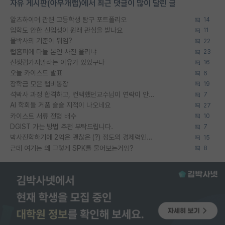
자유 게시판(아무개랩)에서 최근 댓글이 많이 달린 글
알츠하이머 관련 고등학생 탐구 포트폴리오
14
입학도 안한 신입생이 원래 관심을 받나요
11
물박사의 기준이 뭐임?
22
랩홈피에 다들 본인 사진 올리냐
23
신생랩가지말라는 이유가 있었구나
16
오늘 카이스트 발표
6
장학금 모은 랩비통장
19
석박사 과정 합격하고, 컨택했던교수님이 연락이 안됩니다...
7
AI 학회들 거품 슬슬 지적이 나오네요
27
카이스트 서류 전형 배수
10
DGIST 가는 방법 추천 부탁드립니다.
7
박사진학하기에 2억은 괜찮은 (?) 정도의 경제력인가요
15
근데 여기는 왜 그렇게 SPK를 물어보는거임?
8