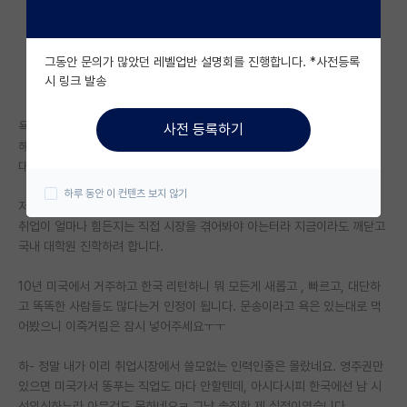
자유 게시판(아무개랩)
그동안 문의가 많았던 레벨업반 설명회를 진행합니다. *사전등록
미국 유학 게시판
시 링크 발송
미국 대학원 합격 후기 게시판
욕과 힐난을 얻어먹을까 두렵긴 하지만
사전 등록하기
대학원생 모집 게시판
해외대 졸업이후에 국내취업시장에서 도태된후
대학원 진학 하려합니다.
대학원 합격 후기 게시판
하루 동안 이 컨텐츠 보지 않기
저도 백수가 되려고 된것이 아니라
연구실(PI) 홍보 게시판
취업이 얼마나 힘든지는 직접 시장을 겪어봐야 아는터라 지금이라도 깨닫고
국내 대학원 진학하려 합니다.
석박사 채용 정보 게시판
10년 미국에서 거주하고 한국 리턴하니 뭐 모든게 새롭고 , 빠르고, 대단하
임용 정보 게시판
고 똑똑한 사람들도 많다는거 인정이 됩니다. 문송이라고 욕은 있는대로 먹
학부 인턴 게시판
어봤으니 이죽거림은 잠시 넣어주세요ㅜㅜ
취업 게시판
하- 정말 내가 이리 취업시장에서 쓸모없는 인력인줄은 몰랐네요. 영주권만
있으면 미국가서 똥푸는 직업도 마다 안할텐데, 아시다시피 한국에선 남 시
임용 후기 게시판
선의식하느라 아무것도 못하네요ㅋ 그냥 솔직한 제 심정이였습니다.