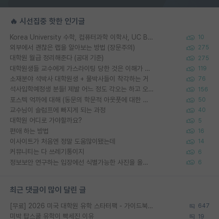
🔥 시선집중 핫한 인기글
Korea University 수학, 컴퓨터과학 이학사, UC Berkeley 산업공학 대학원 공학박사가 되는 것은 쉽지 않겠죠?
10
외부에서 괜찮은 랩을 알아보는 방법 (장문주의)
275
대학원 월급 정리해준다 (공대 기준)
275
대학원생들 교수에게 가스라이팅 당한 것은 이해가 갑니다. 안타깝네요.
119
소재분야 석박사 대학원생 + 물박사들이 착각하는 거
76
석사입학예정생 분들! 제발 어느 정도 각오는 하고 오세요.
156
포스텍 억까에 대해 (동문의 학문적 아웃풋에 대한 반박)
50
교수님이 슬럼프에 빠지게 되는 과정
40
대학원 어디로 가야할까요?
5
편애 하는 방법
16
이사이트가 처음엔 정말 도움많이됐는데
14
커뮤니티는 다 쓰레기통이지
6
정보보안 연구하는 입장에선 식별가능한 사진을 올리는건 비추이긴함
6
최근 댓글이 많이 달린 글
[무료] 2026 미국 대학원 유학 스타터팩 - 가이드북 & 합격자 컨택메일 템플릿
647
미박 탑스쿨 유학이 빡세진 이유
19