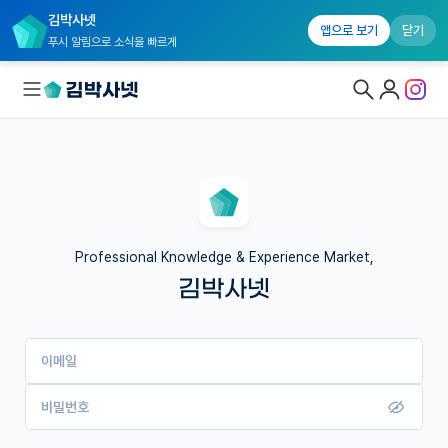
김박사넷
앱으로 보기
닫기
푸시 알림으로 소식을 빠르게
대학원생 모집
국내대학원 정보
연구실&오픈랩
Professional Knowledge & Experience Market,
김박사넷
커뮤니티
커리어
이메일
유학교육
이벤트
비밀번호
반도체 아카데미