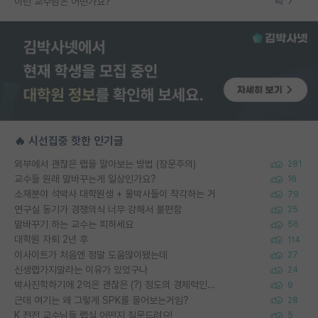
이런 교수님은 어떤가요?
7
🔥 시선집중 핫한 인기글
외부에서 괜찮은 랩을 알아보는 방법 (장문주의)
281
교수들 원래 말바꾸는게 일상인가요?
16
소재분야 석박사 대학원생 + 물박사들이 착각하는 거
79
연구실 동기가 경쟁의식 너무 강해서 불편함
25
말바꾸기 하는 교수는 피하세요
56
대학원 자퇴 2년 후
114
이사이트가 처음엔 정말 도움많이됐는데
27
신생랩가지말라는 이유가 있었구나
24
박사진학하기에 2억은 괜찮은 (?) 정도의 경제력인가요
9
근데 여기는 왜 그렇게 SPK를 물어보는거임?
28
K 전전 교수님들 랩실 어떤지 질문드려요!
5