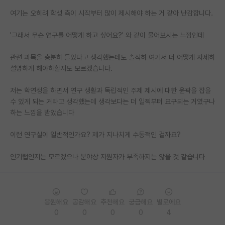
여기는 오히려 학생 측이 시작부터 많이 제시해야 하는 거 같아 난감합니다.
PI 전용 게시판
'그래서 무슨 연구를 어떻게 하고 싶어요?' 와 같이 물어보시는 느낌인데
인문사회 계열 게시판
특수/전문대학원 게시판
관련 과목을 충분히 들었다고 생각했는데도 솔직히 여기서 더 어떻게 자세히
설명하게 해야하할지도 모르겠습니다.
반도체/AI 게시판
저는 학연생을 하면서 연구 생활과 독립적인 주제 제시에 대한 윤곽을 잡을
장학금/장학생 게시판
수 있게 되는 거라고 생각했는데 생각보다는 더 일찍부터 요구되는 거였구나
하는 느낌을 받았습니다
학술 정보 게시판
이런 연구실이 일반적인가요? 제가 지나치게 수동적인 걸까요?
홍보 게시판
커리어
인기랩인지는 모르겠으나 분야상 지원자가 부족하지는 않을 것 같습니다
유학교육
이벤트
응원해요
공감해요
추천해요
궁금해요
별로에요
0
0
0
0
4
반도체 아카데미