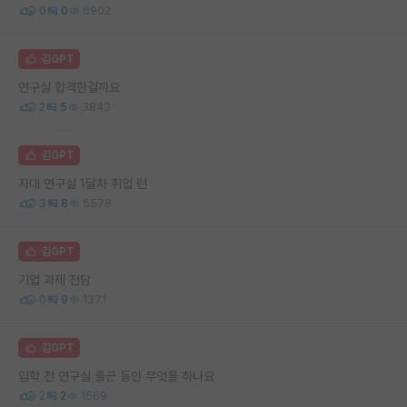
0
0
6902
김GPT
연구실 합격한걸까요
2
5
3843
김GPT
자대 연구실 1달차 취업 런
3
8
5578
김GPT
기업 과제 전담
0
9
1371
김GPT
입학 전 연구실 출근 동안 무엇을 하나요
2
2
1569