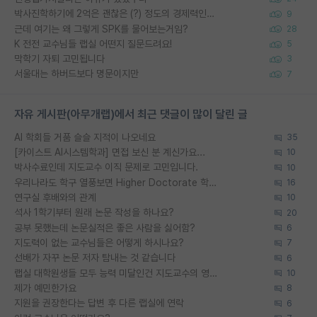
박사진학하기에 2억은 괜찮은 (?) 정도의 경제력인가요
9
근데 여기는 왜 그렇게 SPK를 물어보는거임?
28
K 전전 교수님들 랩실 어떤지 질문드려요!
5
막학기 자퇴 고민됩니다
3
서울대는 하버드보다 명문이지만
7
자유 게시판(아무개랩)에서 최근 댓글이 많이 달린 글
AI 학회들 거품 슬슬 지적이 나오네요
35
[카이스트 AI시스템학과] 면접 보신 분 계신가요...
10
박사수료인데 지도교수 이직 문제로 고민입니다.
10
우리나라도 학구 열풍보면 Higher Doctorate 학위가 필요하다고 봅니다.
16
연구실 후배와의 관계
10
석사 1학기부터 원래 논문 작성을 하나요?
20
공부 못했는데 논문실적은 좋은 사람을 싫어함?
6
지도력이 없는 교수님들은 어떻게 하시나요?
7
선배가 자꾸 논문 저자 탐내는 것 같습니다
6
랩실 대학원생들 모두 능력 미달인건 지도교수의 영향 아닌가?
10
제가 예민한가요
8
지원을 권장한다는 답변 후 다른 랩실에 연락
6