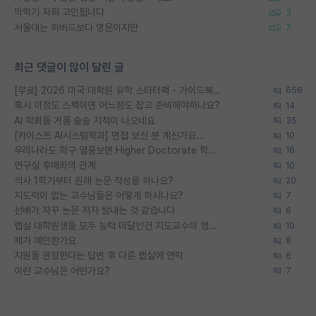
막학기 자퇴 고민됩니다
3
서울대는 하버드보다 명문이지만
7
최근 댓글이 많이 달린 글
[무료] 2026 미국 대학원 유학 스타터팩 - 가이드북 & 합격자 컨택메일 템플릿
656
혹시 이정도 스펙이면 어느정도 잡고 준비해야하나요?
14
AI 학회들 거품 슬슬 지적이 나오네요
35
[카이스트 AI시스템학과] 면접 보신 분 계신가요...
10
우리나라도 학구 열풍보면 Higher Doctorate 학위가 필요하다고 봅니다.
16
연구실 후배와의 관계
10
석사 1학기부터 원래 논문 작성을 하나요?
20
지도력이 없는 교수님들은 어떻게 하시나요?
7
선배가 자꾸 논문 저자 탐내는 것 같습니다
6
랩실 대학원생들 모두 능력 미달인건 지도교수의 영향 아닌가?
10
제가 예민한가요
8
지원을 권장한다는 답변 후 다른 랩실에 연락
6
이런 교수님은 어떤가요?
7