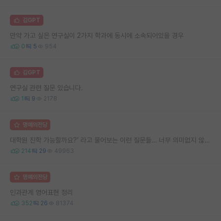
김GPT
만약 가고 싶은 연구실이 2가지 학과에 동시에 소속되어있을 경우
0
5
954
김GPT
연구실 관련 질문 있습니다.
1
9
2178
명예의전당
대학원 진학 가능할까요?’ 라고 물어보는 이런 질문들… 너무 의미없지 않나요?
214
29
49963
명예의전당
인과관계 영어표현 정리
352
26
81374