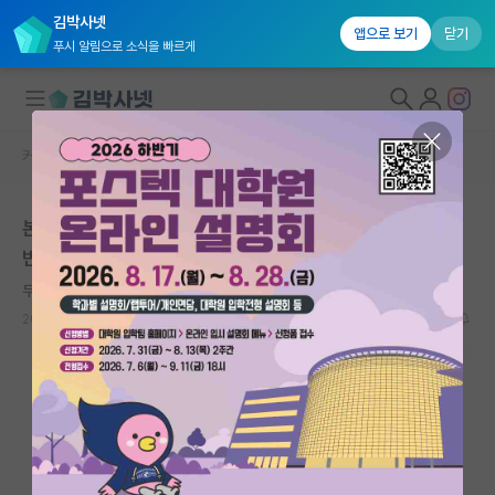
김박사넷
앱으로 보기
닫기
푸시 알림으로 소식을 빠르게
커뮤니티 홈
자유 게시판(아무개랩)
대학원생 모집
본인의 연구주제가 있어야 입학할 수 있다는 연구실이 일
국내대학원 정보
반적인가요?
연구실&오픈랩
무심한 헤르만 헤세
커뮤니티
2026.06.05
7
1771
커뮤니티 홈
전체글보기
베스트 게시판
IF 명예의전당