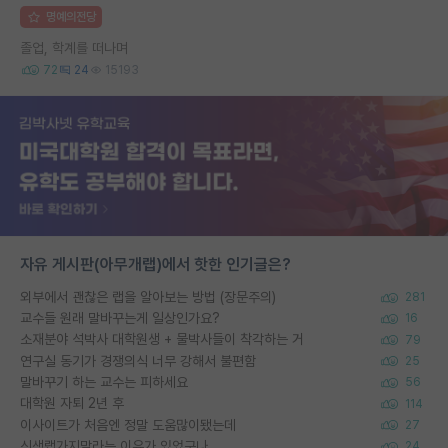
명예의전당
졸업, 학계를 떠나며
72
24
15193
자유 게시판(아무개랩)에서 핫한 인기글은?
외부에서 괜찮은 랩을 알아보는 방법 (장문주의)
281
교수들 원래 말바꾸는게 일상인가요?
16
소재분야 석박사 대학원생 + 물박사들이 착각하는 거
79
연구실 동기가 경쟁의식 너무 강해서 불편함
25
말바꾸기 하는 교수는 피하세요
56
대학원 자퇴 2년 후
114
이사이트가 처음엔 정말 도움많이됐는데
27
신생랩가지말라는 이유가 있었구나
24