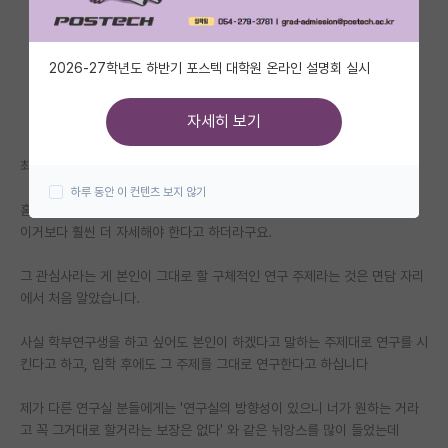
자유 게시판(아무개랩)
2026-27학년도 하반기 포스텍 대학원 온라인 설명회 실시
미국 유학 게시판
미국 대학원 합격 후기 게시판
자세히 보기
대학원생 모집 게시판
최근에 관심 있는 랩이 있어 컨택 후 면담을 드렸습니다.
하루 동안 이 컨텐츠 보지 않기
대학원 합격 후기 게시판
홈페이지에 연락줄 때 본인의 관심사를 간단히 설명하라고 해서 적었는데,
이거보다 훨씬 더 자세해야 한다고 하더라구요.
연구실(PI) 홍보 게시판
그 관심사라는 게 본인이 그대로 할 구체적인 연구 주제라는 것은 면담 자리
석박사 채용 정보 게시판
에서 처음 알았습니다.
임용 정보 게시판
사실 학부연구생을 하고 싶어도 본인이 하겠다고 말하는 주제대로 연구를 시
학부 인턴 게시판
킨다고 하고, 입학 후에도 그 주제를 그대로 연구한다고 하십니다
취업 게시판
제가 다른 연구실 분들에게는 '연구실의 방향성이 있으니 너가 원하는 거라
고 꼭 그거대로 할거라는 보장은 없다' 와 같은 뉘앙스를 많이 들었는데
임용 후기 게시판