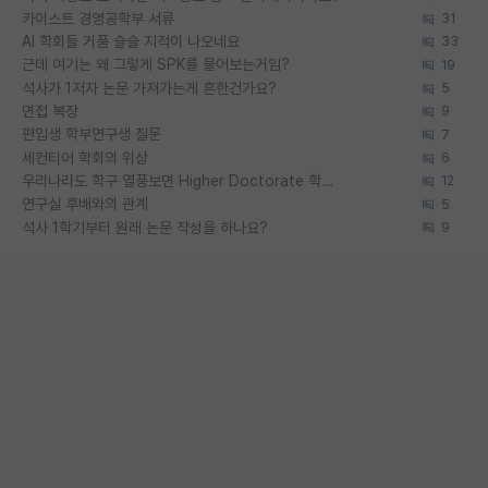
카이스트 경영공학부 서류
31
AI 학회들 거품 슬슬 지적이 나오네요
33
근데 여기는 왜 그렇게 SPK를 물어보는거임?
19
석사가 1저자 논문 가져가는게 흔한건가요?
5
면접 복장
9
편입생 학부연구생 질문
7
세컨티어 학회의 위상
6
우리나라도 학구 열풍보면 Higher Doctorate 학위가 필요하다고 봅니다.
12
연구실 후배와의 관계
5
석사 1학기부터 원래 논문 작성을 하나요?
9