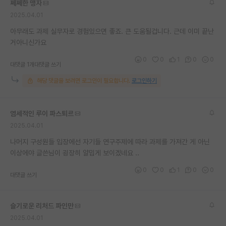
쩨쩨한 맹자
재팬라운지 🌸
2025.04.01
아무래도 과제 실무자로 경험있으면 좋죠. 큰 도움될겁니다. 근데 이미 끝난
거아니신가요
0
0
1
0
0
대댓글 1개
대댓글 쓰기
해당 댓글을 보려면 로그인이 필요합니다.
로그인하기
염세적인 루이 파스퇴르
2025.04.01
나머지 구성원들 입장에선 자기들 연구주제에 따라 과제를 가져간 게 아닌
이상에야 글쓴님이 굉장히 얄밉게 보이겠네요 ..
0
0
1
0
0
대댓글 쓰기
슬기로운 리처드 파인만
2025.04.01