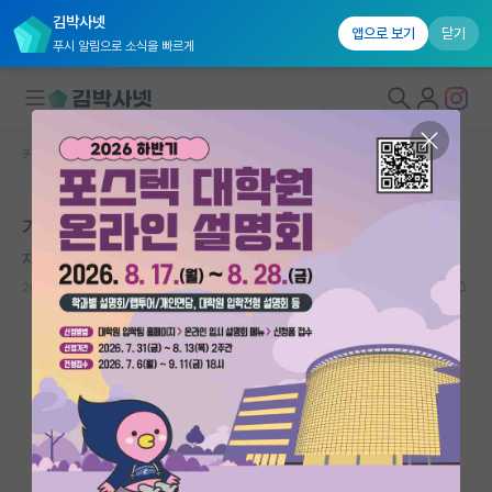
김박사넷
앱으로 보기
닫기
푸시 알림으로 소식을 빠르게
커뮤니티 홈
자유 게시판(아무개랩)
대학원생 모집
기업 과제 전담
국내대학원 정보
자상한 프랜시스 크릭
연구실&오픈랩
2025.04.01
9
1365
커뮤니티
커뮤니티 홈
전체글보기
베스트 게시판
IF 명예의전당