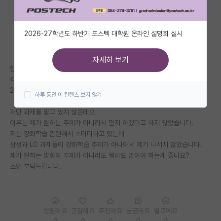
자유 게시판(아무개랩)
2026-27학년도 하반기 포스텍 대학원 온라인 설명회 실시
미국 유학 게시판
미국 대학원 합격 후기 게시판
자세히 보기
안녕하세요. 저의 연구실에는 석사가 저 포함 5명이 있습니다.
대학원생 모집 게시판
각자 전담하고 있는 과제가 있는데요
2명은 삼성, 2명은 LG과제를 맡고 있습니다.
하루 동안 이 컨텐츠 보지 않기
대학원 합격 후기 게시판
저만 과제를 맡고 있지 않은데요.
연구실(PI) 홍보 게시판
이유는 제가 원하는 주제가 아니라서 먼저 하겠다고 하지 않았습니다.
저는 강화학습 관련해서 스터디하고 있는데
석박사 채용 정보 게시판
삼성과 LG 과제들이 강화학습 주제가 아니어서 제가 나서지 않았습니다.
제가 원하는 방향의 주제가 아니라도 뭐라도 맡아야 하는게 좋나요?
임용 정보 게시판
조언 부탁드립니다.
학부 인턴 게시판
취업 게시판
응원해요
공감해요
추천해요
궁금해요
별로에요
임용 후기 게시판
0
0
0
0
0