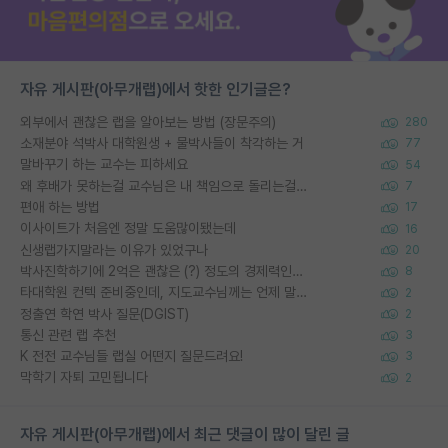
자유 게시판(아무개랩)에서 핫한 인기글은?
외부에서 괜찮은 랩을 알아보는 방법 (장문주의)
280
소재분야 석박사 대학원생 + 물박사들이 착각하는 거
77
말바꾸기 하는 교수는 피하세요
54
왜 후배가 못하는걸 교수님은 내 책임으로 돌리는걸까요?
7
편애 하는 방법
17
이사이트가 처음엔 정말 도움많이됐는데
16
신생랩가지말라는 이유가 있었구나
20
박사진학하기에 2억은 괜찮은 (?) 정도의 경제력인가요
8
타대학원 컨텍 준비중인데, 지도교수님께는 언제 말씀드려야 할까요?
2
정출연 학연 박사 질문(DGIST)
2
통신 관련 랩 추천
3
K 전전 교수님들 랩실 어떤지 질문드려요!
3
막학기 자퇴 고민됩니다
2
자유 게시판(아무개랩)에서 최근 댓글이 많이 달린 글