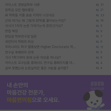
카이스트 경영공학부 서류
31
장학금 모은 랩비통장
21
AI 학회들 거품 슬슬 지적이 나오네요
33
근데 여기는 왜 그렇게 SPK를 물어보는거임?
19
석사가 1저자 논문 가져가는게 흔한건가요?
5
면접 복장
9
편입생 학부연구생 질문
7
세컨티어 학회의 위상
6
우리나라도 학구 열풍보면 Higher Doctorate 학위가 필요하다고 봅니다.
12
연구실 후배와의 관계
5
석사 1학기부터 원래 논문 작성을 하나요?
9
카이스트 교수님들 중에서도 연구실 홈페이지를 마련 안 하신 분들이 계시던데
4
공부 못했는데 논문실적은 좋은 사람을 싫어함?
4