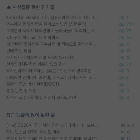
🔥 시선집중 핫한 인기글
Korea University 수학, 컴퓨터과학 이학사, UC Berkeley 산업공학 대학원 공학박사가 되는 것은 쉽지 않겠죠?
11
외부에서 괜찮은 랩을 알아보는 방법 (장문주의)
280
소재분야 석박사 대학원생 + 물박사들이 착각하는 거
77
말바꾸기 하는 교수는 피하세요
54
왜 후배가 못하는걸 교수님은 내 책임으로 돌리는걸까요?
7
편애 하는 방법
17
이사이트가 처음엔 정말 도움많이됐는데
16
신생랩가지말라는 이유가 있었구나
20
박사진학하기에 2억은 괜찮은 (?) 정도의 경제력인가요
8
타대학원 컨텍 준비중인데, 지도교수님께는 언제 말씀드려야 할까요?
2
정출연 학연 박사 질문(DGIST)
2
통신 관련 랩 추천
3
K 전전 교수님들 랩실 어떤지 질문드려요!
3
최근 댓글이 많이 달린 글
[무료] 2026 미국 대학원 유학 스타터팩 - 가이드북 & 합격자 컨택메일 템플릿
653
미박 탑스쿨 유학이 빡세진 이유
19
혹시 이정도 스펙이면 어느정도 잡고 준비해야하나요?
14