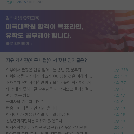
132
52
19748
자유 게시판(아무개랩)에서 핫한 인기글은?
외부에서 괜찮은 랩을 알아보는 방법 (장문주의)
278
대학원생들 교수에게 가스라이팅 당한 것은 이해가 갑니다. 안타깝네요.
120
소재분야 석박사 대학원생 + 물박사들이 착각하는 거
77
왜 후배가 못하는걸 교수님은 내 책임으로 돌리는걸까요?
7
편애 하는 방법
17
물박사의 기준이 뭐임?
9
랩홈피에 다들 본인 사진 올리냐
13
이사이트가 처음엔 정말 도움많이됐는데
16
신생랩가지말라는 이유가 있었구나
19
박사진학하기에 2억은 괜찮은 (?) 정도의 경제력인가요
7
타대학원 컨텍 준비중인데, 지도교수님께는 언제 말씀드려야 할까요?
2