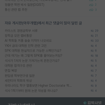
정출연 학연 박사 질문(DGIST)
2
통신 관련 랩 추천
3
자유 게시판(아무개랩)에서 최근 댓글이 많이 달린 글
카이스트 경영공학부 서류
29
장학금 모은 랩비통장
21
AI 학회들 거품 슬슬 지적이 나오네요
33
YKH 공대 대학원 진학 관련 고민
4
SPK 대학원 현실적으로 가능한 스펙인가요?
6
근데 여기는 왜 그렇게 SPK를 물어보는거임?
18
석사가 1저자 논문 가져가는게 흔한건가요?
5
대학원 합격구조 관련
4
면접 복장
7
편입생 학부연구생 질문
7
세컨티어 학회의 위상
4
우리나라도 학구 열풍보면 Higher Doctorate 학위가 필요하다고 봅니다.
9
석사 1학기부터 원래 논문 작성을 하나요?
4