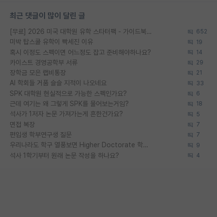
최근 댓글이 많이 달린 글
[무료] 2026 미국 대학원 유학 스타터팩 - 가이드북 & 합격자 컨택메일 템플릿
652
미박 탑스쿨 유학이 빡세진 이유
19
혹시 이정도 스펙이면 어느정도 잡고 준비해야하나요?
14
카이스트 경영공학부 서류
29
장학금 모은 랩비통장
21
AI 학회들 거품 슬슬 지적이 나오네요
33
SPK 대학원 현실적으로 가능한 스펙인가요?
6
근데 여기는 왜 그렇게 SPK를 물어보는거임?
18
석사가 1저자 논문 가져가는게 흔한건가요?
5
면접 복장
7
편입생 학부연구생 질문
7
우리나라도 학구 열풍보면 Higher Doctorate 학위가 필요하다고 봅니다.
9
석사 1학기부터 원래 논문 작성을 하나요?
4