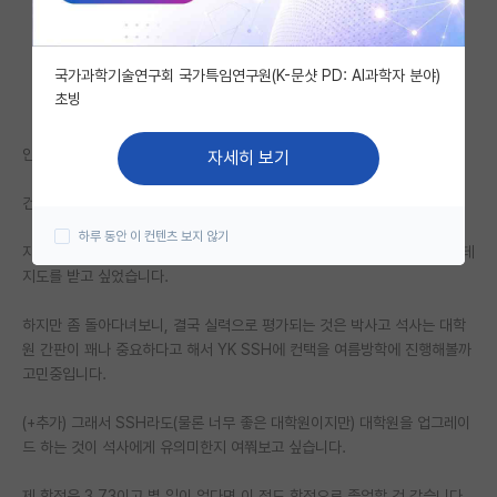
자유 게시판(아무개랩)
국가과학기술연구회 국가특임연구원(K-문샷 PD: AI과학자 분야)
미국 유학 게시판
초빙
미국 대학원 합격 후기 게시판
안녕하세요.
자세히 보기
대학원생 모집 게시판
건동홍 중 하나 다니고 있는 4학년 학부생입니다.
대학원 합격 후기 게시판
하루 동안 이 컨텐츠 보지 않기
자대에 정말 괜찮으신 교수님이 계셔서 원래 대학원을 간다면 이 교수님한테
연구실(PI) 홍보 게시판
지도를 받고 싶었습니다.
석박사 채용 정보 게시판
하지만 좀 돌아다녀보니, 결국 실력으로 평가되는 것은 박사고 석사는 대학
원 간판이 꽤나 중요하다고 해서 YK SSH에 컨택을 여름방학에 진행해볼까
임용 정보 게시판
고민중입니다.
학부 인턴 게시판
(+추가) 그래서 SSH라도(물론 너무 좋은 대학원이지만) 대학원을 업그레이
취업 게시판
드 하는 것이 석사에게 유의미한지 여쭤보고 싶습니다.
임용 후기 게시판
제 학점은 3.73이고 별 일이 없다면 이 정도 학점으로 졸업할 것 같습니다.