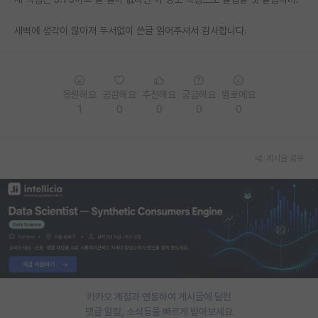
PI 전용 게시판
새벽에 생각이 많아져 두서없이 쓴글 읽어주셔서 감사합니다.
인문사회 계열 게시판
특수/전문대학원 게시판
응원해요
공감해요
추천해요
궁금해요
별로에요
반도체/AI 게시판
1
0
0
0
0
장학금/장학생 게시판
게시글 공유
학술 정보 게시판
홍보 게시판
커리어
유학교육
이벤트
카카오 계정과 연동하여 게시글에 달린
반도체 아카데미
댓글 알람, 소식등을 빠르게 받아보세요