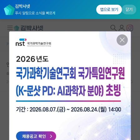
김박사넷
앱으로 보기
닫기
푸시 알림으로 소식을 빠르게
커뮤니티 홈
자유 게시판(아무개랩)
대학원생 모집
연구실 관련 질문 있습니다.
국내대학원 정보
쑥스러운 플라톤
연구실&오픈랩
2024.05.08
9
2176
커뮤니티
커뮤니티 홈
전체글보기
베스트 게시판
IF 명예의전당