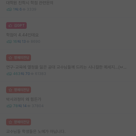
대학원 진학시 학점 관련문의
1
6
3339
김GPT
학점이 4.44인데요
16
13
8690
명예의전당
연구-교육에 열정을 잃은 공대 교수님들께 드리는 시니컬한 메세지...(ㅂㄷㅂㄷ)
463
70
61383
명예의전당
박사과정이 왜 힘든가
78
14
37804
명예의전당
교수님들 학생들은 노예가 아닙니다.