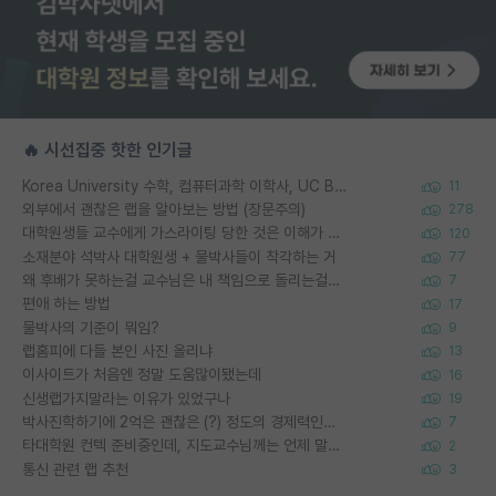
🔥 시선집중 핫한 인기글
Korea University 수학, 컴퓨터과학 이학사, UC Berkeley 산업공학 대학원 공학박사가 되는 것은 쉽지 않겠죠?
11
외부에서 괜찮은 랩을 알아보는 방법 (장문주의)
278
대학원생들 교수에게 가스라이팅 당한 것은 이해가 갑니다. 안타깝네요.
120
소재분야 석박사 대학원생 + 물박사들이 착각하는 거
77
왜 후배가 못하는걸 교수님은 내 책임으로 돌리는걸까요?
7
편애 하는 방법
17
물박사의 기준이 뭐임?
9
랩홈피에 다들 본인 사진 올리냐
13
이사이트가 처음엔 정말 도움많이됐는데
16
신생랩가지말라는 이유가 있었구나
19
박사진학하기에 2억은 괜찮은 (?) 정도의 경제력인가요
7
타대학원 컨텍 준비중인데, 지도교수님께는 언제 말씀드려야 할까요?
2
통신 관련 랩 추천
3