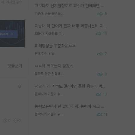
게시글 공유
그보다도 신기할정도로 교수가 편애하면 그사람만 논문이 되더라구요 내용이 다른 사람보다 허접해도요
가슴에 손을 올려놓고 싫어하는 사람 불공정하게 리뷰
8
지방대 이 단어가 진짜 너무 짜증나는데 지방대면 다 그냥 쓰레기인가요? 무슨 말 같지도 않은 댓글들이 있는건지??? 지방에도 충분히 좋은 대학 많고 충분히 잘하는 교수님들 많습니다 포항공대 4개 IST 대표 지거국들 여기 모두 다 지방에 있고 여기 출신들 중에 교수하는 분들 적지 않습니다 지거국 출신이 무슨 교수를 하냐?라고 생각할 사람들 많은데 상위 대표 지거국에 아웃라이어들 많습니다 결국 개인의 연구역량과 실적이 중요합니다 이 역량을 펼치는데 있어서 지도교수와의 합도 중요합니다. 그리고 경력이 필요하면 해외포닥까지 다녀오세요
SSH 박사과정을 그만두고 지방대 박사로 옮기면 교수의 꿈은 끝일까요?
16
피해망상글 꾸준하네ㅉㅉ
편애 하는 방법
7
ㅉㅉ왜 욕먹는지 알겠네
댓글쓰기
입학도 안한 신입생이 원래 관심을 받나요
9
서당개 개 ㅅㄲ도 3년이면 풍월 읊는데 박사 5년 이상 대리고 있으면서 물된건 교수 탓 맞는ㄱ게 거기가 서당이 아니란 소리임
물박사의 기준이 뭐임?
10
능력없는박사 란 말이지 뭐. 능력이 뭐고 능력이 있다는게 뭔지는 사람마다 기준이 다르니까 얘기해봐야 서로 자기 기준만 얘기해서 논쟁이 끝이 안나고. 주위에서 능력있고 야심있는 신입생이 교수가 유의미한 피드백을 아예 안주면서 제대로된 과제에 참여해볼 기회도 제공하지 않고 잡일 뺑뺑이만 돌려서 맨날 단순작업만 하면서 밤새다가 눈빛이 점점 죽어가는걸 본 사람은 물박사는 교수탓이라고 하고, 교수는 이것저것 알려도 주고 기회도 주고 사수 동기 붙여주면서 어떻게든 끌고가려고 하는데 본인이 매일 뺀질거리면서 출근 하는둥마는둥 하다가 기껏 와서도 폰이나 쳐다보다가 실험 망치고 저녁약속있어서 먼저 가볼게요~ 하는걸 본 사람은 물박사는 본인탓이라고 함.
물박사의 기준이 뭐임?
11
0
0
0