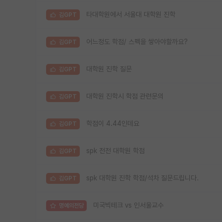
타대학원에서 서울대 대학원 진학
김GPT
어느정도 학점/ 스펙을 쌓아야할까요?
김GPT
대학원 진학 질문
김GPT
대학원 진학시 학점 관련문의
김GPT
학점이 4.44인데요
김GPT
spk 전전 대학원 학점
김GPT
spk 대학원 진학 학점/석차 질문드립니다.
김GPT
미국빅테크 vs 인서울교수
명예의전당