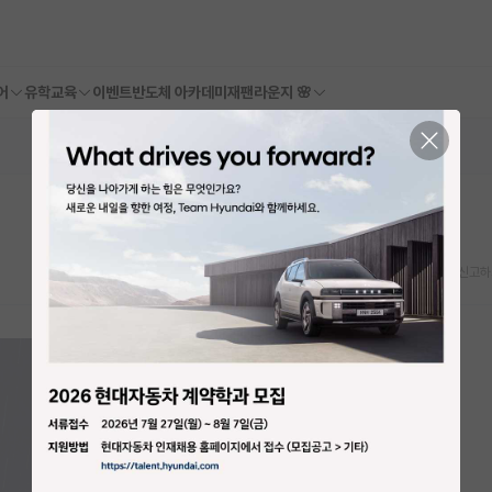
어
유학교육
이벤트
반도체 아카데미
재팬라운지 🌸
스크랩
신고하