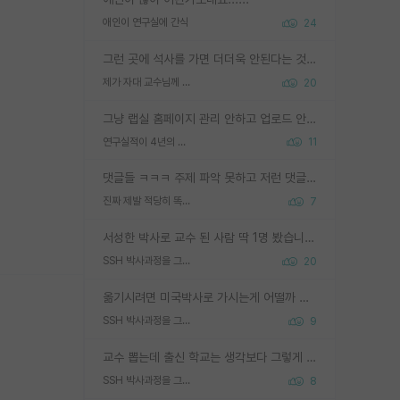
애인이 연구실에 간식
24
그런 곳에 석사를 가면 더더욱 안된다는 것을 깨달으시면 된겁니다!
제가 자대 교수님께 무례하게 행동한 걸까요?
20
그냥 랩실 홈페이지 관리 안하고 업로드 안한거 아님?
연구실적이 4년의 공백이 있는거 어떻게 생각하냐
11
댓글들 ㅋㅋㅋ 주제 파악 못하고 저런 댓글들을 쓰네. 조직에 인간이 얼마나 중요한데 걱정될 수도 있지 ㅋㅋ 본인들은 퍽이나 잘하나봐 ? 현실은 남들한테 욕 안 먹는 1인분만 하는 것도 힘들텐데 ?
진짜 제발 적당히 똑똑한 박사과정이라도 위에 있었으면..
7
서성한 박사로 교수 된 사람 딱 1명 봤습니다. 근데 지방대 박사로 교수된 거는 기적이 일어나야되요. 서성한 학부부터여도 빡센게 교수임용일텐데 지방대박사로 무슨 교수가 되나요...... 중소기업/중견기업 팀장급/연구소장급이나 될거 같네요.
SSH 박사과정을 그만두고 지방대 박사로 옮기면 교수의 꿈은 끝일까요?
20
옮기시려면 미국박사로 가시는게 어떨까 싶네요. 교수가 꿈이면 미국박사 하고 미국교수 까지 같이 노리시는게 기회가 많지 않을까요?
SSH 박사과정을 그만두고 지방대 박사로 옮기면 교수의 꿈은 끝일까요?
9
교수 뽑는데 출신 학교는 생각보다 그렇게 안 봄. 앞으로는 더 안 보게 될거임. 박사는 어디서 진행해도 됨. 단, 제대로 쌓고 좋은 실적 만들 수 있다면. 그런데 지방대는 그럴 가능성이 지극히 낮음. 나만 열심히 잘 하면 된다? 인간은 주변 환경에 지배되는 나약한 존재임. 주변의 지방대 대학원생과 섞이고 지방 특유의 여유로움 또는 나쁘게 얘기해서 나태함에 젖어 살다보면 교수의 꿈 자체를 잊어버리게 될 가능성도 있음. 주변 환경이 70~80%임.
SSH 박사과정을 그만두고 지방대 박사로 옮기면 교수의 꿈은 끝일까요?
8