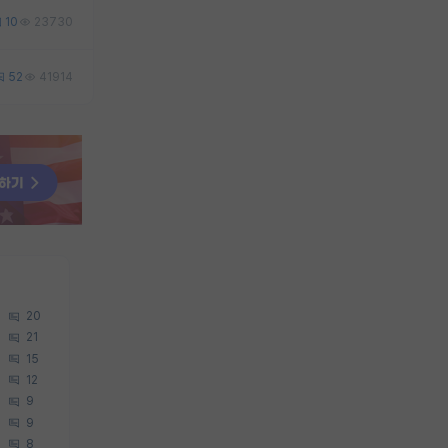
10
23730
52
41914
20
21
15
12
9
9
8