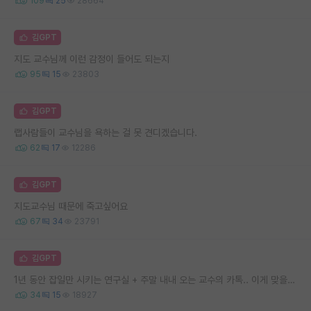
109
25
28664
김GPT
지도 교수님께 이런 감정이 들어도 되는지
95
15
23803
김GPT
랩사람들이 교수님을 욕하는 걸 못 견디겠습니다.
62
17
12286
김GPT
지도교수님 때문에 죽고싶어요
67
34
23791
김GPT
1년 동안 잡일만 시키는 연구실 + 주말 내내 오는 교수의 카톡.. 이게 맞을까요
34
15
18927