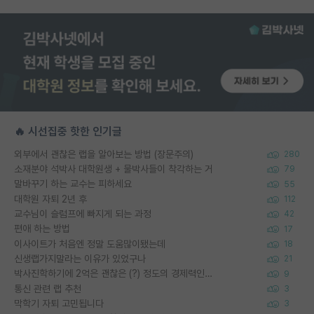
🔥 시선집중 핫한 인기글
외부에서 괜찮은 랩을 알아보는 방법 (장문주의)
280
소재분야 석박사 대학원생 + 물박사들이 착각하는 거
79
말바꾸기 하는 교수는 피하세요
55
대학원 자퇴 2년 후
112
교수님이 슬럼프에 빠지게 되는 과정
42
편애 하는 방법
17
이사이트가 처음엔 정말 도움많이됐는데
18
신생랩가지말라는 이유가 있었구나
21
박사진학하기에 2억은 괜찮은 (?) 정도의 경제력인가요
9
통신 관련 랩 추천
3
막학기 자퇴 고민됩니다
3