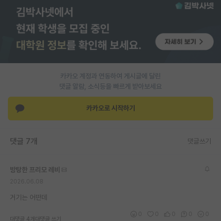
PI 전용 게시판
인문사회 계열 게시판
특수/전문대학원 게시판
반도체/AI 게시판
카카오 계정과 연동하여 게시글에 달린
댓글 알람, 소식등을 빠르게 받아보세요
장학금/장학생 게시판
카카오로 시작하기
학술 정보 게시판
홍보 게시판
댓글 7개
댓글쓰기
커리어
방탕한 프리모 레비
유학교육
2026.06.08
이벤트
거기는 어떤데
반도체 아카데미
0
0
0
0
0
대댓글 4개
대댓글 쓰기