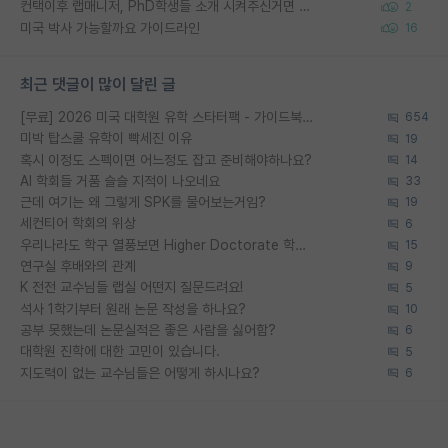
컨택이후 랩매니저, PhD학생들 소개 시켜주신거면 거의 컨펌에 가깝나요?
2
미국 박사 가능할까요 가이드라인
16
최근 댓글이 많이 달린 글
[무료] 2026 미국 대학원 유학 스타터팩 - 가이드북 & 합격자 컨택메일 템플릿
654
미박 탑스쿨 유학이 빡세진 이유
19
혹시 이정도 스펙이면 어느정도 잡고 준비해야하나요?
14
AI 학회들 거품 슬슬 지적이 나오네요
33
근데 여기는 왜 그렇게 SPK를 물어보는거임?
19
세컨티어 학회의 위상
6
우리나라도 학구 열풍보면 Higher Doctorate 학위가 필요하다고 봅니다.
15
연구실 후배와의 관계
9
K 전전 교수님들 랩실 어떤지 질문드려요!
5
석사 1학기부터 원래 논문 작성을 하나요?
10
공부 못했는데 논문실적은 좋은 사람을 싫어함?
6
대학원 진학에 대한 고민이 있습니다.
5
지도력이 없는 교수님들은 어떻게 하시나요?
6