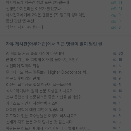
이사이트가 처음엔 정말 도움많이됐는데
21
신생랩가지말라는 이유가 있었구나
21
박사진학하기에 2억은 괜찮은 (?) 정도의 경제력인가요
9
통신 관련 랩 추천
3
막학기 자퇴 고민됩니다
3
자유 게시판(아무개랩)에서 최근 댓글이 많이 달린 글
AI 학회들 거품 슬슬 지적이 나오네요
33
근데 여기는 왜 그렇게 SPK를 물어보는거임?
19
세컨티어 학회의 위상
6
우리나라도 학구 열풍보면 Higher Doctorate 학위가 필요하다고 봅니다.
15
연구실 후배와의 관계
9
K 전전 교수님들 랩실 어떤지 질문드려요!
5
석사 1학기부터 원래 논문 작성을 하나요?
10
공부 못했는데 논문실적은 좋은 사람을 싫어함?
6
카이스트 뇌인지 사전컨택 시스템
4
대학원 진학에 대한 고민이 있습니다.
5
지도력이 없는 교수님들은 어떻게 하시나요?
6
선배가 자꾸 논문 저자 탐내는 것 같습니다
5
학위논문 하드커버 제작 가격이 원래 이렇게 비싼가요?
4