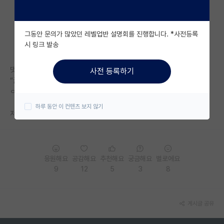
자유 게시판(아무개랩)
그동안 문의가 많았던 레벨업반 설명회를 진행합니다. *사전등록
미국 유학 게시판
시 링크 발송
미국 대학원 합격 후기 게시판
댓글들 보면 꼭
사전 등록하기
대학원생 모집 게시판
“글 보면 교수가 아니리 작성자 잘못 같은데요?”
ㅇㅈㄹ 하는 놈들은 얼마나 행복한 대학원 생활 하는지 감도 안온다.
대학원 합격 후기 게시판
하루 동안 이 컨텐츠 보지 않기
저정도면 현실에서도 교수 빨아주다가 똥꼬 헐어버리겠고
연구실(PI) 홍보 게시판
석박사 채용 정보 게시판
응원해요
공감해요
추천해요
궁금해요
별로에요
임용 정보 게시판
9
12
5
3
8
학부 인턴 게시판
취업 게시판
게시글 공유
임용 후기 게시판