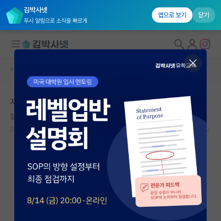
김박사넷
앱으로 보기
닫기
푸시 알림으로 소식을 빠르게
커뮤니티 홈
자유 게시판(아무개랩)
대학원생 모집
지도교수 ㅈ같아서 비슷한 글들 보는데
국내대학원 정보
젊은 그레이스 호퍼
연구실&오픈랩
2026.06.08
7
2764
커뮤니티
커뮤니티 홈
전체글보기
베스트 게시판
IF 명예의전당