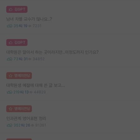
김GPT
남녀 차별 교수가 많나요..?
35
19
7231
김GPT
대학원은 알아서 하는 곳이라지만..이정도까지 인가요?
73
31
34852
명예의전당
대학원생 예절에 대해 쓴 글 보고...
219
13
44829
명예의전당
인과관계 영어표현 정리
352
26
81361