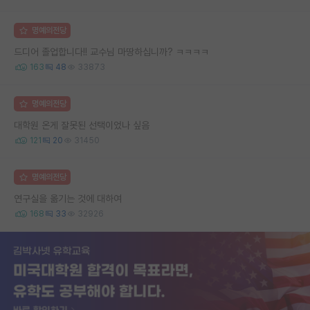
명예의전당
드디어 졸업합니다!! 교수님 마땅하십니까? ㅋㅋㅋㅋ
163
48
33873
명예의전당
대학원 온게 잘못된 선택이었나 싶음
121
20
31450
명예의전당
연구실을 옮기는 것에 대하여
168
33
32926