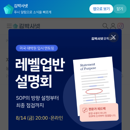
김박사넷
앱으로 보기
닫기
푸시 알림으로 소식을 빠르게
커뮤니티 홈
자유 게시판(아무개랩)
대학원생 모집
지도가 귀찮으면 왜 교수직에 있는거지
국내대학원 정보
능글맞은 그레이스 호퍼
연구실&오픈랩
2025.06.17
25
9232
커뮤니티
커뮤니티 홈
전체글보기
베스트 게시판
IF 명예의전당