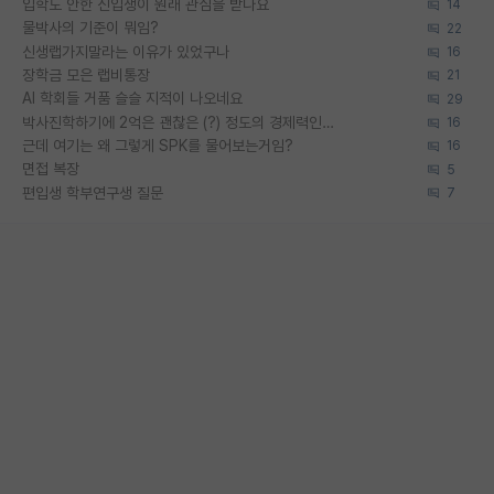
입학도 안한 신입생이 원래 관심을 받나요
14
물박사의 기준이 뭐임?
22
신생랩가지말라는 이유가 있었구나
16
장학금 모은 랩비통장
21
AI 학회들 거품 슬슬 지적이 나오네요
29
박사진학하기에 2억은 괜찮은 (?) 정도의 경제력인가요
16
근데 여기는 왜 그렇게 SPK를 물어보는거임?
16
면접 복장
5
편입생 학부연구생 질문
7