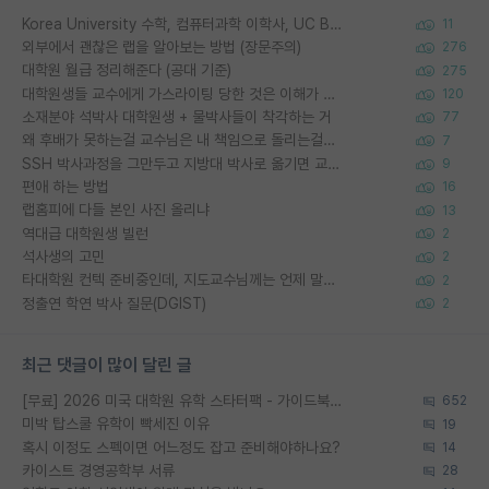
Korea University 수학, 컴퓨터과학 이학사, UC Berkeley 산업공학 대학원 공학박사가 되는 것은 쉽지 않겠죠?
11
외부에서 괜찮은 랩을 알아보는 방법 (장문주의)
276
대학원 월급 정리해준다 (공대 기준)
275
대학원생들 교수에게 가스라이팅 당한 것은 이해가 갑니다. 안타깝네요.
120
소재분야 석박사 대학원생 + 물박사들이 착각하는 거
77
왜 후배가 못하는걸 교수님은 내 책임으로 돌리는걸까요?
7
SSH 박사과정을 그만두고 지방대 박사로 옮기면 교수의 꿈은 끝일까요?
9
편애 하는 방법
16
랩홈피에 다들 본인 사진 올리냐
13
역대급 대학원생 빌런
2
석사생의 고민
2
타대학원 컨텍 준비중인데, 지도교수님께는 언제 말씀드려야 할까요?
2
정출연 학연 박사 질문(DGIST)
2
최근 댓글이 많이 달린 글
[무료] 2026 미국 대학원 유학 스타터팩 - 가이드북 & 합격자 컨택메일 템플릿
652
미박 탑스쿨 유학이 빡세진 이유
19
혹시 이정도 스펙이면 어느정도 잡고 준비해야하나요?
14
카이스트 경영공학부 서류
28