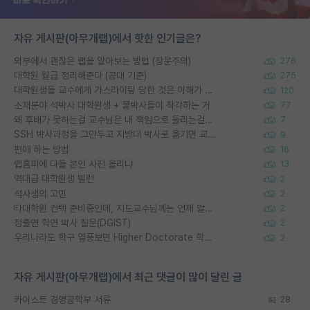
자유 게시판(아무개랩)에서 핫한 인기글은?
외부에서 괜찮은 랩을 알아보는 방법 (장문주의)
276
대학원 월급 정리해준다 (공대 기준)
275
대학원생들 교수에게 가스라이팅 당한 것은 이해가 갑니다. 안타깝네요.
120
소재분야 석박사 대학원생 + 물박사들이 착각하는 거
77
왜 후배가 못하는걸 교수님은 내 책임으로 돌리는걸까요?
7
SSH 박사과정을 그만두고 지방대 박사로 옮기면 교수의 꿈은 끝일까요?
9
편애 하는 방법
16
랩홈피에 다들 본인 사진 올리냐
13
역대급 대학원생 빌런
2
석사생의 고민
2
타대학원 컨텍 준비중인데, 지도교수님께는 언제 말씀드려야 할까요?
2
정출연 학연 박사 질문(DGIST)
2
우리나라도 학구 열풍보면 Higher Doctorate 학위가 필요하다고 봅니다.
2
자유 게시판(아무개랩)에서 최근 댓글이 많이 달린 글
카이스트 경영공학부 서류
28