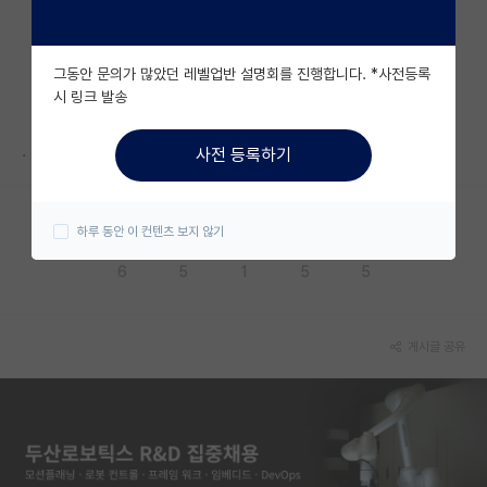
자유 게시판(아무개랩)
그동안 문의가 많았던 레벨업반 설명회를 진행합니다. *사전등록
미국 유학 게시판
시 링크 발송
미국 대학원 합격 후기 게시판
.
사전 등록하기
대학원생 모집 게시판
대학원 합격 후기 게시판
하루 동안 이 컨텐츠 보지 않기
응원해요
공감해요
추천해요
궁금해요
별로에요
연구실(PI) 홍보 게시판
6
5
1
5
5
석박사 채용 정보 게시판
임용 정보 게시판
게시글 공유
학부 인턴 게시판
취업 게시판
임용 후기 게시판