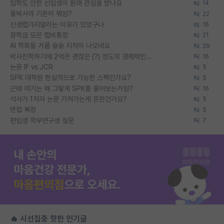
입학도 안한 신입생이 원래 관심을 받나요
14
물박사의 기준이 뭐임?
22
신생랩가지말라는 이유가 있었구나
16
장학금 모은 랩비통장
21
AI 학회들 거품 슬슬 지적이 나오네요
29
박사진학하기에 2억은 괜찮은 (?) 정도의 경제력인가요
16
논문 IF vs JCR
5
SPK 대학원 현실적으로 가능한 스펙인가요?
5
근데 여기는 왜 그렇게 SPK를 물어보는거임?
16
석사가 1저자 논문 가져가는게 흔한건가요?
5
면접 복장
5
편입생 학부연구생 질문
7
🔥 시선집중 핫한 인기글