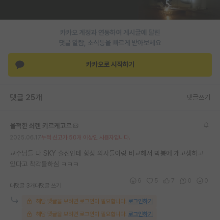
PI 전용 게시판
카카오 계정과 연동하여 게시글에 달린
인문사회 계열 게시판
댓글 알람, 소식등을 빠르게 받아보세요
특수/전문대학원 게시판
카카오로 시작하기
반도체/AI 게시판
장학금/장학생 게시판
댓글 25개
댓글쓰기
학술 정보 게시판
울적한 쇠렌 키르케고르
홍보 게시판
2025.06.17
누적 신고가 50개 이상인 사용자입니다.
커리어
교수님들 다 SKY 출신인데 항상 의사들이랑 비교해서 박봉에 개고생하고
있다고 착각들하심 ㅋㅋㅋ
유학교육
6
5
7
0
0
대댓글 3개
대댓글 쓰기
이벤트
해당 댓글을 보려면 로그인이 필요합니다.
로그인하기
반도체 아카데미
해당 댓글을 보려면 로그인이 필요합니다.
로그인하기