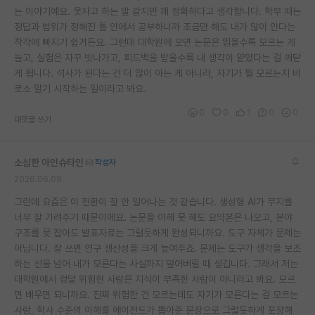
는 이야기예요. 웃자고 하는 말 같지만 꽤 정확하다고 생각합니다. 학부 때는
정답과 범위가 정해진 틀 안에서 공부하니까 조금만 해도 내가 많이 안다는
착각에 빠지기 쉽거든요. 그런데 대학원에 오면 논문은 읽을수록 모르는 게
늘고, 실험은 자꾸 빗나가고, 피드백을 받을수록 내 생각이 얕았다는 걸 깨닫
게 됩니다. 석사가 된다는 건 더 많이 아는 게 아니라, 자기가 뭘 모르는지 비
로소 알기 시작하는 일이라고 봐요.
0
0
1
0
0
대댓글 쓰기
소심한 아인슈타인
작성자
2026.06.09
그런데 요즘은 이 전환이 잘 안 일어나는 것 같습니다. 생성형 AI가 무지를
너무 잘 가려주기 때문이에요. 논문을 이해 못 해도 요약본은 나오고, 분야
구조를 못 잡아도 발표자료는 그럴듯하게 완성되니까요. 도구 자체가 문제는
아닙니다. 잘 쓰면 연구 생산성을 크게 높여주죠. 문제는 도구가 생각을 보조
하는 선을 넘어 내가 모른다는 사실까지 덮어버릴 때 생깁니다. 그래서 저는
대학원에서 정말 위험한 사람은 지식이 부족한 사람이 아니라고 봐요. 모르
면 배우면 되니까요. 진짜 위험한 건 모르는데도 자기가 모른다는 걸 모르는
사람, 학사 수준의 이해를 에이전트가 뽑아준 문장으로 그럴듯하게 포장해