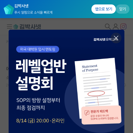
김박사넷
앱으로 보기
닫기
푸시 알림으로 소식을 빠르게
커뮤니티 홈
자유 게시판(아무개랩)
대학원생 모집
본문이 수정되지 않는 박제글입니다.
국내대학원 정보
에이전트는 학사를 물석사로 만든다
연구실&오픈랩
소심한 아인슈타인
커뮤니티
2026.06.09
18
9432
커뮤니티 홈
전체글보기
베스트 게시판
IF 명예의전당