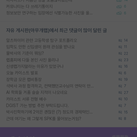
14
커뮤니티는 다 쓰레기통이지
6
정보보안 연구하는 입장에선 식별가능한 사진을 올리는건 비추이긴함
6
자유 게시판(아무개랩)에서 최근 댓글이 많이 달린 글
알츠하이머 관련 고등학생 탐구 포트폴리오
14
입학도 안한 신입생이 원래 관심을 받나요
11
물박사의 기준이 뭐임?
22
랩홈피에 다들 본인 사진 올리냐
23
신생랩가지말라는 이유가 있었구나
16
오늘 카이스트 발표
6
장학금 모은 랩비통장
19
석박사 과정 합격하고, 컨택했던교수님이 연락이 안됩니다...
7
AI 학회들 거품 슬슬 지적이 나오네요
27
카이스트 서류 전형 배수
10
DGIST 가는 방법 추천 부탁드립니다.
7
박사진학하기에 2억은 괜찮은 (?) 정도의 경제력인가요
15
근데 여기는 왜 그렇게 SPK를 물어보는거임?
8