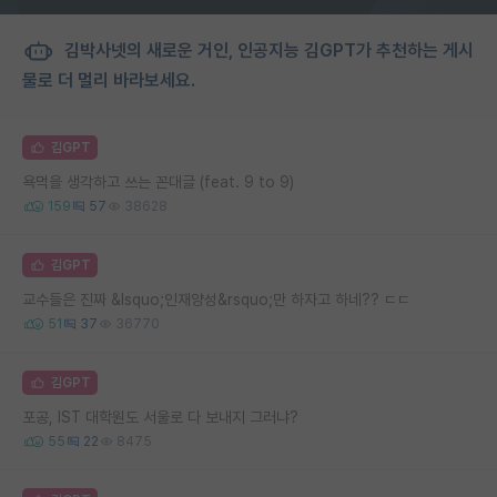
김박사넷의 새로운 거인, 인공지능 김GPT가 추천하는 게시
물로 더 멀리 바라보세요.
김GPT
욕먹을 생각하고 쓰는 꼰대글 (feat. 9 to 9)
159
57
38628
김GPT
교수들은 진짜 &lsquo;인재양성&rsquo;만 하자고 하네?? ㄷㄷ
51
37
36770
김GPT
포공, IST 대학원도 서울로 다 보내지 그러냐?
55
22
8475