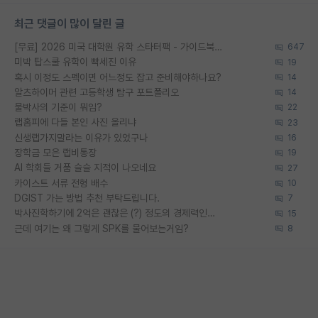
최근 댓글이 많이 달린 글
[무료] 2026 미국 대학원 유학 스타터팩 - 가이드북 & 합격자 컨택메일 템플릿
647
미박 탑스쿨 유학이 빡세진 이유
19
혹시 이정도 스펙이면 어느정도 잡고 준비해야하나요?
14
알츠하이머 관련 고등학생 탐구 포트폴리오
14
물박사의 기준이 뭐임?
22
랩홈피에 다들 본인 사진 올리냐
23
신생랩가지말라는 이유가 있었구나
16
장학금 모은 랩비통장
19
AI 학회들 거품 슬슬 지적이 나오네요
27
카이스트 서류 전형 배수
10
DGIST 가는 방법 추천 부탁드립니다.
7
박사진학하기에 2억은 괜찮은 (?) 정도의 경제력인가요
15
근데 여기는 왜 그렇게 SPK를 물어보는거임?
8