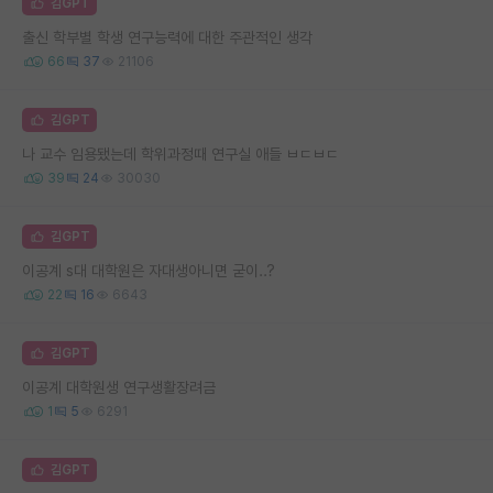
김GPT
출신 학부별 학생 연구능력에 대한 주관적인 생각
66
37
21106
김GPT
나 교수 임용됐는데 학위과정때 연구실 애들 ㅂㄷㅂㄷ
39
24
30030
김GPT
이공계 s대 대학원은 자대생아니면 굳이..?
22
16
6643
김GPT
이공계 대학원생 연구생활장려금
1
5
6291
김GPT