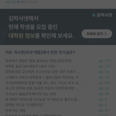
104
10
11566
자유 게시판(아무개랩)에서 핫한 인기글은?
외부에서 괜찮은 랩을 알아보는 방법 (장문주의)
275
대학원 월급 정리해준다 (공대 기준)
275
대학원생들 교수에게 가스라이팅 당한 것은 이해가 갑니다. 안타깝네요.
119
소재분야 석박사 대학원생 + 물박사들이 착각하는 거
76
석사입학예정생 분들! 제발 어느 정도 각오는 하고 오세요.
156
포스텍 억까에 대해 (동문의 학문적 아웃풋에 대한 반박)
50
교수님이 슬럼프에 빠지게 되는 과정
40
왜 후배가 못하는걸 교수님은 내 책임으로 돌리는걸까요?
6
대학원 어디로 가야할까요?
5
편애 하는 방법
16
이사이트가 처음엔 정말 도움많이됐는데