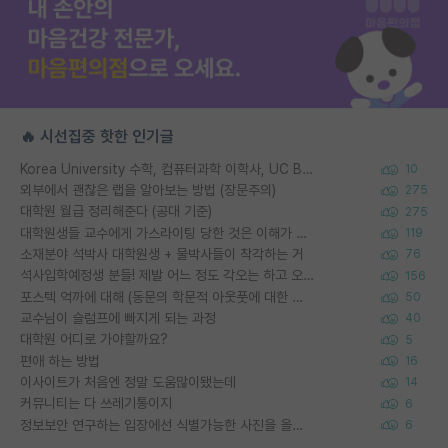
🔥 시선집중 핫한 인기글
Korea University 수학, 컴퓨터과학 이학사, UC Berkeley 산업공학 대학원 공학박사가 되는 것은 쉽지 않겠죠?
10
외부에서 괜찮은 랩을 알아보는 방법 (장문주의)
275
대학원 월급 정리해준다 (공대 기준)
275
대학원생들 교수에게 가스라이팅 당한 것은 이해가 갑니다. 안타깝네요.
119
소재분야 석박사 대학원생 + 물박사들이 착각하는 거
76
석사입학예정생 분들! 제발 어느 정도 각오는 하고 오세요.
156
포스텍 억까에 대해 (동문의 학문적 아웃풋에 대한 반박)
50
교수님이 슬럼프에 빠지게 되는 과정
40
대학원 어디로 가야할까요?
5
편애 하는 방법
16
이사이트가 처음엔 정말 도움많이됐는데
14
커뮤니티는 다 쓰레기통이지
6
정보보안 연구하는 입장에선 식별가능한 사진을 올리는건 비추이긴함
6