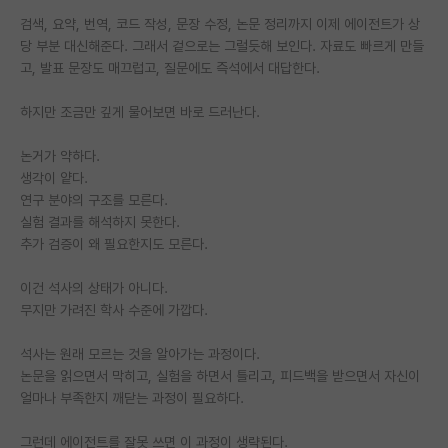
검색, 요약, 번역, 코드 작성, 문장 수정, 논문 정리까지 이제 에이전트가 상
PI 전용 게시판
당 부분 대신해준다. 그래서 겉으로는 그럴듯해 보인다. 자료도 빠르게 만들
고, 발표 문장도 매끄럽고, 질문에도 즉석에서 대답한다.
인문사회 계열 게시판
특수/전문대학원 게시판
하지만 조금만 깊게 물어보면 바로 드러난다.
반도체/AI 게시판
논거가 약하다.
생각이 얕다.
장학금/장학생 게시판
연구 분야의 구조를 모른다.
실험 결과를 해석하지 못한다.
학술 정보 게시판
추가 검증이 왜 필요한지도 모른다.
홍보 게시판
이건 석사의 상태가 아니다.
무지만 가려진 학사 수준에 가깝다.
커리어
유학교육
석사는 원래 모르는 것을 알아가는 과정이다.
논문을 읽으면서 막히고, 실험을 하면서 틀리고, 피드백을 받으면서 자신이
이벤트
얼마나 부족한지 깨닫는 과정이 필요하다.
반도체 아카데미
그런데 에이전트를 잘못 쓰면 이 과정이 생략된다.