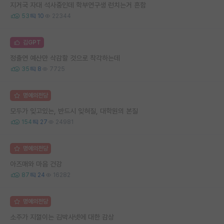
지거국 자대 석사중인데 학부연구생 런치는거 흔함
53
10
22344
김GPT
정출연 예산만 삭감할 것으로 착각하는데
35
8
7725
명예의전당
모두가 잊고있는, 반드시 잊혀질, 대학원의 본질
154
27
24981
명예의전당
아즈매와 마음 건강
87
24
16282
명예의전당
소주가 지껄이는 김박사넷에 대한 감상