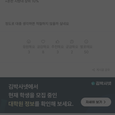
=흔한 지방대 상위 10%
PI 전용 게시판
인문사회 계열 게시판
정도로 대충 생각하면 적절하지 않을까 싶네요
특수/전문대학원 게시판
반도체/AI 게시판
응원해요
공감해요
추천해요
궁금해요
별로에요
장학금/장학생 게시판
3
8
3
2
50
학술 정보 게시판
홍보 게시판
게시글 공유
커리어
유학교육
이벤트
반도체 아카데미