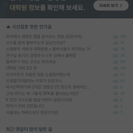
🔥 시선집중 핫한 인기글
외부에서 괜찮은 랩을 알아보는 방법 (장문주의)
281
교수들 원래 말바꾸는게 일상인가요?
16
소재분야 석박사 대학원생 + 물박사들이 착각하는 거
79
연구실 동기가 경쟁의식 너무 강해서 불편함
26
말바꾸기 하는 교수는 피하세요
56
대학원 자퇴 2년 후
114
이사이트가 처음엔 정말 도움많이됐는데
27
신생랩가지말라는 이유가 있었구나
24
박사진학하기에 2억은 괜찮은 (?) 정도의 경제력인가요
9
근데 여기는 왜 그렇게 SPK를 물어보는거임?
28
K 전전 교수님들 랩실 어떤지 질문드려요!
5
막학기 자퇴 고민됩니다
3
서울대는 하버드보다 명문이지만
7
최근 댓글이 많이 달린 글