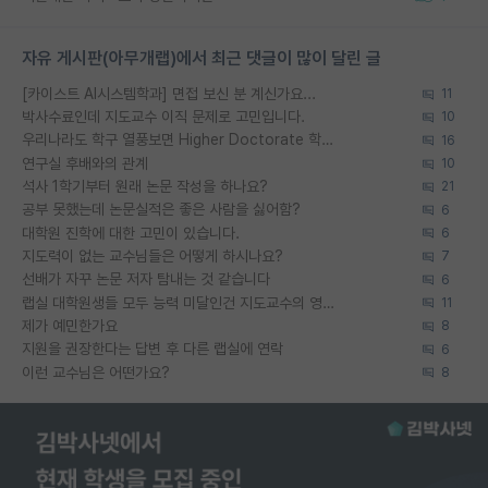
자유 게시판(아무개랩)에서 최근 댓글이 많이 달린 글
[카이스트 AI시스템학과] 면접 보신 분 계신가요...
11
박사수료인데 지도교수 이직 문제로 고민입니다.
10
우리나라도 학구 열풍보면 Higher Doctorate 학위가 필요하다고 봅니다.
16
연구실 후배와의 관계
10
석사 1학기부터 원래 논문 작성을 하나요?
21
공부 못했는데 논문실적은 좋은 사람을 싫어함?
6
대학원 진학에 대한 고민이 있습니다.
6
지도력이 없는 교수님들은 어떻게 하시나요?
7
선배가 자꾸 논문 저자 탐내는 것 같습니다
6
랩실 대학원생들 모두 능력 미달인건 지도교수의 영향 아닌가?
11
제가 예민한가요
8
지원을 권장한다는 답변 후 다른 랩실에 연락
6
이런 교수님은 어떤가요?
8