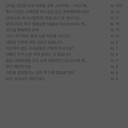
[무료] 2026 미국 대학원 유학 스타터팩 - 가이드북 & 합격자 컨택메일 템플릿
656
혹시 이정도 스펙이면 어느정도 잡고 준비해야하나요?
14
[카이스트 AI시스템학과] 면접 보신 분 계신가요...
11
우리나라도 학구 열풍보면 Higher Doctorate 학위가 필요하다고 봅니다.
16
연구실 후배와의 관계
10
석사 1학기부터 원래 논문 작성을 하나요?
21
대학원 진학에 대한 고민이 있습니다.
6
지도력이 없는 교수님들은 어떻게 하시나요?
7
선배가 자꾸 논문 저자 탐내는 것 같습니다
6
랩실 대학원생들 모두 능력 미달인건 지도교수의 영향 아닌가?
11
제가 예민한가요
8
지원을 권장한다는 답변 후 다른 랩실에 연락
6
이런 교수님은 어떤가요?
8