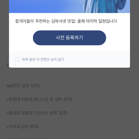
자유 게시판(아무개랩)
합격자들이 추천하는 김박사넷 밋업: 올해 마지막 일정입니다
미국 유학 게시판
미국 대학원 합격 후기 게시판
사전 등록하기
대학원생 모집 게시판
하루 동안 이 컨텐츠 보지 않기
대학원 합격 후기 게시판
당연히 개인차는 존재하고 어디까지나 평균적인선에서
연구실(PI) 홍보 게시판
spk연고 상위 50%
석박사 채용 정보 게시판
임용 정보 게시판
=한양대 서강대 유니스트 등 상위 40%
학부 인턴 게시판
=중앙대 경희대 디지스트 상위 30%
취업 게시판
=지거국 상위 20%
임용 후기 게시판