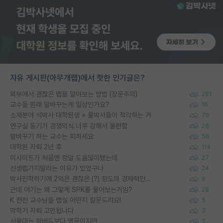
자유 게시판(아무개랩)에서 핫한 인기글은?
외부에서 괜찮은 랩을 알아보는 방법 (장문주의)
281
교수들 원래 말바꾸는게 일상인가요?
16
소재분야 석박사 대학원생 + 물박사들이 착각하는 거
79
연구실 동기가 경쟁의식 너무 강해서 불편함
26
말바꾸기 하는 교수는 피하세요
56
대학원 자퇴 2년 후
114
이사이트가 처음엔 정말 도움많이됐는데
27
신생랩가지말라는 이유가 있었구나
24
박사진학하기에 2억은 괜찮은 (?) 정도의 경제력인가요
9
근데 여기는 왜 그렇게 SPK를 물어보는거임?
28
K 전전 교수님들 랩실 어떤지 질문드려요!
5
막학기 자퇴 고민됩니다
3
서울대는 하버드보다 명문이지만
7