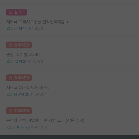
김GPT
지거국 프레시교수들 실적정리해봄ㅋㅋ
24
14
15923
명예의전당
졸업, 학계를 떠나며
72
24
15193
명예의전당
지도교수와 잘 맞는다는것
140
20
64604
명예의전당
분야와 적성 직업에 대한 저의 느낌 (장문 주의)
288
22
43259