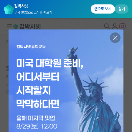
김박사넷
앱으로 보기
닫기
푸시 알림으로 소식을 빠르게
커뮤니티 홈
자유 게시판(아무개랩)
대학원생 모집
본문이 수정되지 않는 박제글입니다.
국내대학원 정보
출신 학부별 학생 연구능력에 대한 주관적인 생각
연구실&오픈랩
기쁜 노엄 촘스키
*
커뮤니티
누적 신고가 50개 이상인 사용자입니다.
2023.06.08
37
21121
커뮤니티 홈
전체글보기
베스트 게시판
IF 명예의전당