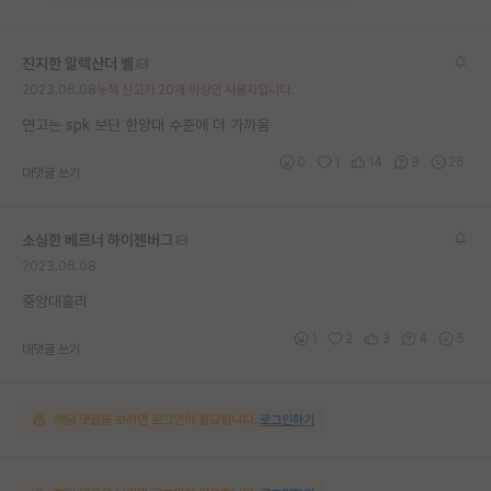
진지한 알렉산더 벨
2023.06.08
누적 신고가 20개 이상인 사용자입니다.
연고는 spk 보단 한양대 수준에 더 가까움
0
1
14
9
26
대댓글 쓰기
소심한 베르너 하이젠버그
2023.06.08
중앙대훌리
1
2
3
4
5
대댓글 쓰기
해당 댓글을 보려면 로그인이 필요합니다.
로그인하기