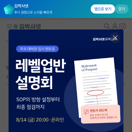
김박사넷
앱으로 보기
닫기
푸시 알림으로 소식을 빠르게
커뮤니티 홈
자유 게시판(아무개랩)
대학원생 모집
본문이 수정되지 않는 박제글입니다.
국내대학원 정보
학연생 논문
연구실&오픈랩
취한 로버트 후크
커뮤니티
2026.06.08
7
1177
커뮤니티 홈
전체글보기
베스트 게시판
IF 명예의전당