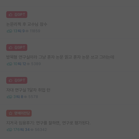
김GPT
논문리젝 후 교수님 잠수
13
9
11859
김GPT
방목형 연구실이라 그냥 혼자 논문 읽고 혼자 논문 쓰고 그러는데
10
12
5389
김GPT
자대 연구실 1달차 취업 런
3
8
5578
명예의전당
지거국 임용후기: 연구를 잘하면, 연구로 평가된다.
176
34
56342