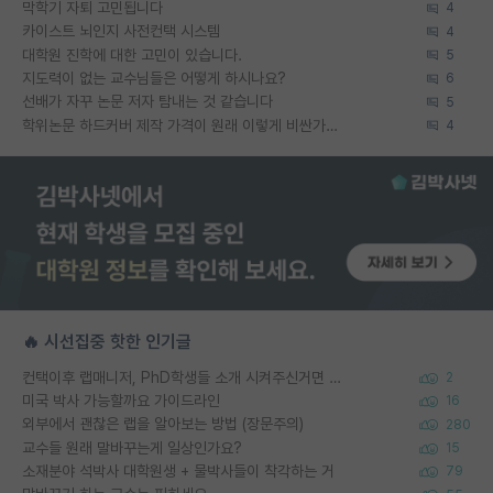
막학기 자퇴 고민됩니다
4
카이스트 뇌인지 사전컨택 시스템
4
대학원 진학에 대한 고민이 있습니다.
5
지도력이 없는 교수님들은 어떻게 하시나요?
6
선배가 자꾸 논문 저자 탐내는 것 같습니다
5
학위논문 하드커버 제작 가격이 원래 이렇게 비싼가요?
4
🔥 시선집중 핫한 인기글
컨택이후 랩매니저, PhD학생들 소개 시켜주신거면 거의 컨펌에 가깝나요?
2
미국 박사 가능할까요 가이드라인
16
외부에서 괜찮은 랩을 알아보는 방법 (장문주의)
280
교수들 원래 말바꾸는게 일상인가요?
15
소재분야 석박사 대학원생 + 물박사들이 착각하는 거
79