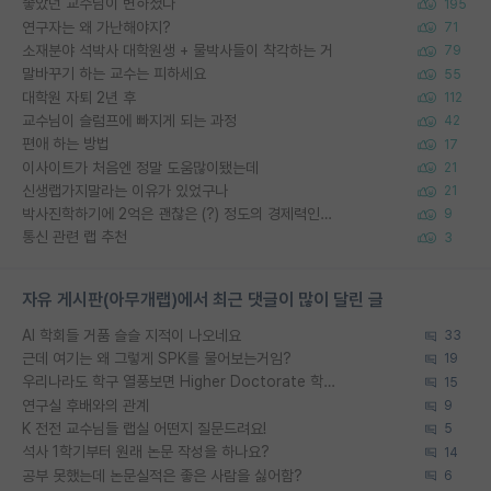
좋았던 교수님이 변하셨다
195
연구자는 왜 가난해야지?
71
소재분야 석박사 대학원생 + 물박사들이 착각하는 거
79
말바꾸기 하는 교수는 피하세요
55
대학원 자퇴 2년 후
112
교수님이 슬럼프에 빠지게 되는 과정
42
편애 하는 방법
17
이사이트가 처음엔 정말 도움많이됐는데
21
신생랩가지말라는 이유가 있었구나
21
박사진학하기에 2억은 괜찮은 (?) 정도의 경제력인가요
9
통신 관련 랩 추천
3
자유 게시판(아무개랩)에서 최근 댓글이 많이 달린 글
AI 학회들 거품 슬슬 지적이 나오네요
33
근데 여기는 왜 그렇게 SPK를 물어보는거임?
19
우리나라도 학구 열풍보면 Higher Doctorate 학위가 필요하다고 봅니다.
15
연구실 후배와의 관계
9
K 전전 교수님들 랩실 어떤지 질문드려요!
5
석사 1학기부터 원래 논문 작성을 하나요?
14
공부 못했는데 논문실적은 좋은 사람을 싫어함?
6