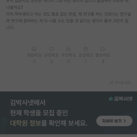
는지 없는지도 모르는 거니까 그냥 이런 생각이 있다고 말씀부터 드리는 게
나을까요?
PI 전용 게시판
아직 학부생이고 아는 것도 별로 없는 만큼, 제 연구를 하는 것보다는 연구실
의 연구에 참여하는 게 더 나을 수도 있을 것 같다는 생각이 들어 고민이 됩
인문사회 계열 게시판
니다.
특수/전문대학원 게시판
반도체/AI 게시판
응원해요
공감해요
추천해요
궁금해요
별로에요
장학금/장학생 게시판
0
0
0
1
3
학술 정보 게시판
홍보 게시판
게시글 공유
커리어
유학교육
이벤트
반도체 아카데미