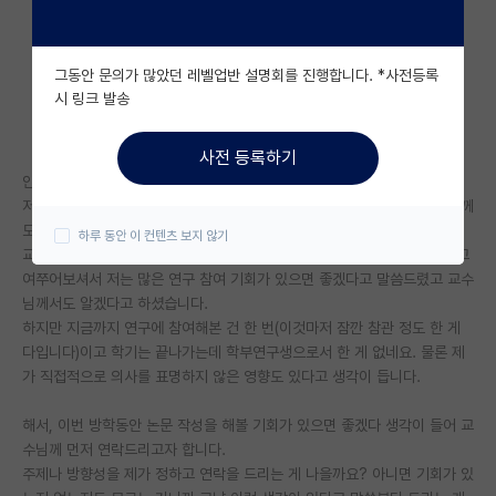
자유 게시판(아무개랩)
그동안 문의가 많았던 레벨업반 설명회를 진행합니다. *사전등록
미국 유학 게시판
시 링크 발송
미국 대학원 합격 후기 게시판
사전 등록하기
대학원생 모집 게시판
안녕하세요. 올해 3월부터 자대 랩실에서 학부연구생을 하고 있습니다.
저는 석사를 더 좋은 타대에서 하고 싶은 마음이 있어서, 이 사실을 교수님께
대학원 합격 후기 게시판
도 말씀을 드린 상태입니다.
하루 동안 이 컨텐츠 보지 않기
교수님께서 그럼 우리 연구실에서 학부연구생을 하면서 하고 싶은게 뭐냐고
연구실(PI) 홍보 게시판
여쭈어보셔서 저는 많은 연구 참여 기회가 있으면 좋겠다고 말씀드렸고 교수
님께서도 알겠다고 하셨습니다.
석박사 채용 정보 게시판
하지만 지금까지 연구에 참여해본 건 한 번(이것마저 잠깐 참관 정도 한 게
다입니다)이고 학기는 끝나가는데 학부연구생으로서 한 게 없네요. 물론 제
임용 정보 게시판
가 직접적으로 의사를 표명하지 않은 영향도 있다고 생각이 듭니다.
학부 인턴 게시판
해서, 이번 방학동안 논문 작성을 해볼 기회가 있으면 좋겠다 생각이 들어 교
취업 게시판
수님께 먼저 연락드리고자 합니다.
주제나 방향성을 제가 정하고 연락을 드리는 게 나을까요? 아니면 기회가 있
임용 후기 게시판