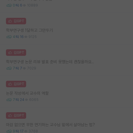
0
6
10889
김GPT
학부연구생 1달하고 그만두기
4
16
9125
김GPT
학부연구생 논문 리뷰 발표 준비 못했는데 괜찮을까요..
7
7
7029
김GPT
논문 작성에서 교수의 역할
7
24
6065
김GPT
마감 없으면 무한 연기하는 교수님 밑에서 살아남는 법?
9
17
3768