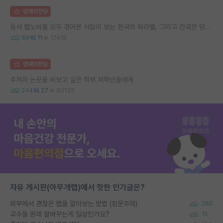
명예의전당
동서 랩노비를 모두 겪어온 사람이 보는 한국의 워라밸, 그리고 간곡한 당부의 말씀
89
11
17418
명예의전당
주저자 논문을 써보고 싶은 학부 저학년들에게
244
27
80135
자유 게시판(아무개랩)에서 핫한 인기글은?
외부에서 괜찮은 랩을 알아보는 방법 (장문주의)
280
교수들 원래 말바꾸는게 일상인가요?
15