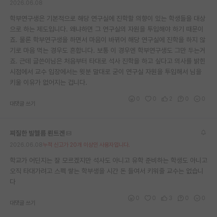
2026.06.08
학부연구생은 기본적으로 해당 연구실에 진학할 의향이 있는 학생들을 대상
으로 하는 제도입니다. 왜냐하면 그 연구실의 자원을 투입해야 하기 때문이
죠. 물론 학부연구생을 하면서 마음이 바뀌어 해당 연구실에 진학을 하지 않
기로 마음 먹는 경우도 흔합니다. 보통 이 경우엔 학부연구생도 그만 두는거
죠. 근데 글쓴이님은 처음부터 타대로 석사 진학을 하고 싶다고 의사를 밝힌
시점에서 교수 입장에서는 윗분 말대로 굳이 연구실 자원을 투입해서 님을
키울 이유가 없어지는 겁니다.
0
0
2
0
0
대댓글 쓰기
찌질한 빌헬름 뢴트겐
2026.06.08
누적 신고가 20개 이상인 사용자입니다.
학교가 어딘지는 잘 모르겠지만 석사도 아니고 유학 준비하는 학생도 아니고
오직 타대가려고 스펙 쌓는 학부생을 시간 돈 들여서 키워줄 교수는 없습니
다
0
0
3
0
0
대댓글 쓰기