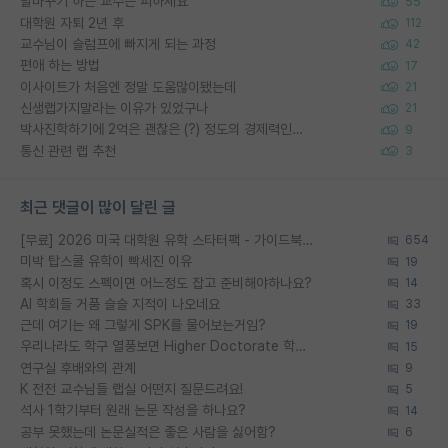
말바꾸기 하는 교수는 피하세요
55
대학원 자퇴 2년 후
112
교수님이 슬럼프에 빠지게 되는 과정
42
편애 하는 방법
17
이사이트가 처음엔 정말 도움많이됐는데
21
신생랩가지말라는 이유가 있었구나
21
박사진학하기에 2억은 괜찮은 (?) 정도의 경제력인가요
9
통신 관련 랩 추천
3
최근 댓글이 많이 달린 글
[무료] 2026 미국 대학원 유학 스타터팩 - 가이드북 & 합격자 컨택메일 템플릿
654
미박 탑스쿨 유학이 빡세진 이유
19
혹시 이정도 스펙이면 어느정도 잡고 준비해야하나요?
14
AI 학회들 거품 슬슬 지적이 나오네요
33
근데 여기는 왜 그렇게 SPK를 물어보는거임?
19
우리나라도 학구 열풍보면 Higher Doctorate 학위가 필요하다고 봅니다.
15
연구실 후배와의 관계
9
K 전전 교수님들 랩실 어떤지 질문드려요!
5
석사 1학기부터 원래 논문 작성을 하나요?
14
공부 못했는데 논문실적은 좋은 사람을 싫어함?
6