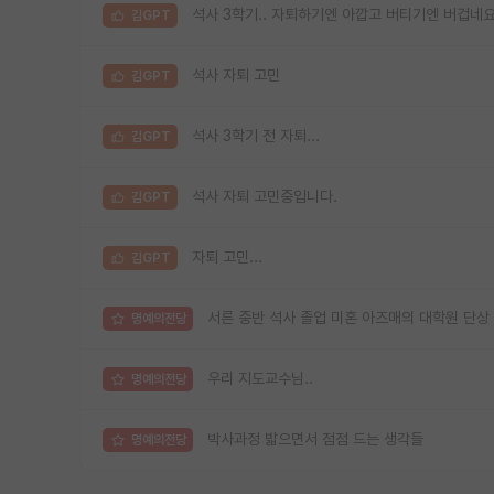
석사 3학기.. 자퇴하기엔 아깝고 버티기엔 버겁네
김GPT
석사 자퇴 고민
김GPT
석사 3학기 전 자퇴...
김GPT
석사 자퇴 고민중입니다.
김GPT
자퇴 고민...
김GPT
서른 중반 석사 졸업 미혼 아즈매의 대학원 단상
명예의전당
우리 지도교수님..
명예의전당
박사과정 밟으면서 점점 드는 생각들
명예의전당