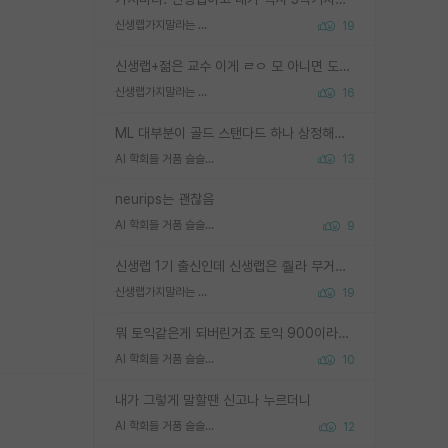
신생랩가지말라는 이유가 있었구나
19
신생랩+젊은 교수 이게 ㄹㅇ 모 아니면 도인듯.
신생랩가지말라는 이유가 있었구나
16
ML 대부분이 골드 스탠다드 하나 상정해놓고 (벤치마크 데이터셋이 여러 개면 여러 개 상정) 그거 얼마나 잘 맞추나 싸움임 가끔 번뜩이는 설계 철학을 보여주는 논문들도 있지만 대부분 그거 성적 얼마나 더 올리느라에 혈안이 되어 있는 측면이 잇음
AI 학회들 거품 슬슬 지적이 나오네요
13
neurips는 괜찮음
AI 학회들 거품 슬슬 지적이 나오네요
9
신생랩 1기 출신인데 신생랩은 줠라 무거운 바벨 같은거임. 들면 대박인데 못들면 깔려 죽음. 아무도 알려주지 않는 환경에서 자생해야하지만, 일단 살아남았다면 그 어떤 사람보다 악착같고 생존력 높은 사람으로 거듭날 수 있음
신생랩가지말라는 이유가 있었구나
19
뭐 토익같은게 되버린거죠 토익 900이라고 영어잘하는건 아닙니다만 잘하는사람은 다 900을 넘는 그런
AI 학회들 거품 슬슬 지적이 나오네요
10
내가 그렇게 말할땐 신고나 누르더니
AI 학회들 거품 슬슬 지적이 나오네요
12