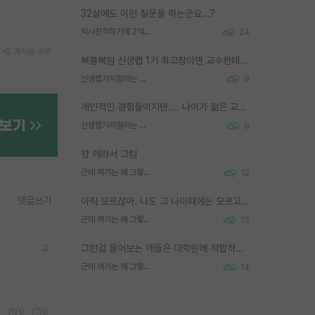
32살에도 이런 질문을 하는군요...?
박사진학하기에 2억은 괜찮은 (?) 정도의 경제력인가요
24
게시글 공유
복불복임 신생랩 1기 최고참이면 교수한테 직접 지도받는 시간이 매우 많음 제대로 된 교수라면 말이지 그게 아니라면 그냥 넌 해방 불가능한 노예 1호에 감점쓰레기통이 되는거고
신생랩가지말라는 이유가 있었구나
9
개인적인 경험들이지만.... 나이가 젊은 교수일수록 꼰대라는 가면을 쓴 채로 무례함을 행동하는 경우가 거의 90% 정도였음. 나이가 어린데 다른 또래들과 달리 명예, 권력, 재력까지 얻었으니 세상 다 가진 기분이겠지. 오히러 나이 든 교수들이 행동과 말을 더 조심하시더라.
신생랩가지말라는 이유가 있었구나
9
걍 애라서 그럼
근데 여기는 왜 그렇게 SPK를 물어보는거임?
12
댓글쓰기
아직 모르잖아. 나도 그 나이때에는 모르고 평가 받고 안심하고 싶었어.
근데 여기는 왜 그렇게 SPK를 물어보는거임?
13
그런걸 물어보는 애들은 대학원에 적합하지 않다
근데 여기는 왜 그렇게 SPK를 물어보는거임?
14
0
0
0