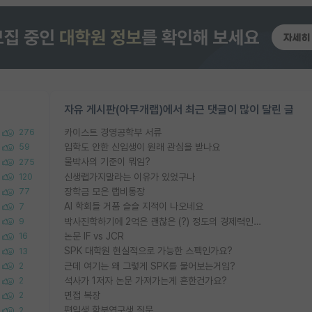
자유 게시판(아무개랩)에서 최근 댓글이 많이 달린 글
카이스트 경영공학부 서류
276
입학도 안한 신입생이 원래 관심을 받나요
59
물박사의 기준이 뭐임?
275
신생랩가지말라는 이유가 있었구나
120
장학금 모은 랩비통장
77
AI 학회들 거품 슬슬 지적이 나오네요
7
박사진학하기에 2억은 괜찮은 (?) 정도의 경제력인가요
9
논문 IF vs JCR
16
SPK 대학원 현실적으로 가능한 스펙인가요?
13
근데 여기는 왜 그렇게 SPK를 물어보는거임?
2
석사가 1저자 논문 가져가는게 흔한건가요?
2
면접 복장
2
편입생 학부연구생 질문
2