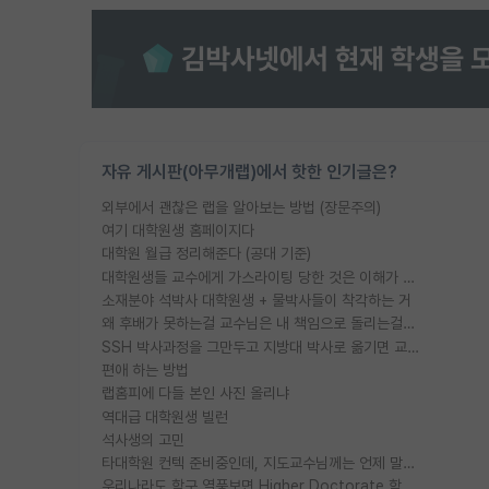
자유 게시판(아무개랩)에서 핫한 인기글은?
외부에서 괜찮은 랩을 알아보는 방법 (장문주의)
여기 대학원생 홈페이지다
대학원 월급 정리해준다 (공대 기준)
대학원생들 교수에게 가스라이팅 당한 것은 이해가 갑니다. 안타깝네요.
소재분야 석박사 대학원생 + 물박사들이 착각하는 거
왜 후배가 못하는걸 교수님은 내 책임으로 돌리는걸까요?
SSH 박사과정을 그만두고 지방대 박사로 옮기면 교수의 꿈은 끝일까요?
편애 하는 방법
랩홈피에 다들 본인 사진 올리냐
역대급 대학원생 빌런
석사생의 고민
타대학원 컨텍 준비중인데, 지도교수님께는 언제 말씀드려야 할까요?
우리나라도 학구 열풍보면 Higher Doctorate 학위가 필요하다고 봅니다.