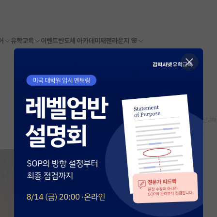
어
유학교육
이벤트
반도체 아카데미
재팬라운지 🌸
스크랩
신고하