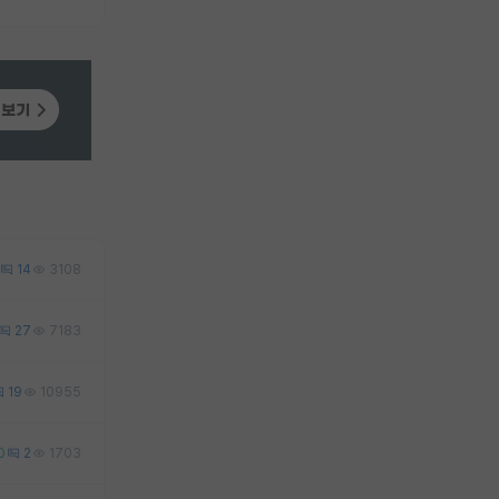
14
3108
27
7183
19
10955
0
2
1703