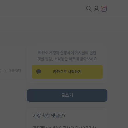
카카오 계정과 연동하여 게시글에 달린
댓글 알람, 소식등을 빠르게 받아보세요
기
댓글 알람
카카오로 시작하기
글쓰기
가장 핫한 댓글은?
가지마라. 신생랩이고 내가 석사 3학기차인데 최고참인데 나도 아무것도 모르는데 교수가 후배들 왜 논문 교육 안시키냐. 논문 왜 안 써오냐 닦달한다