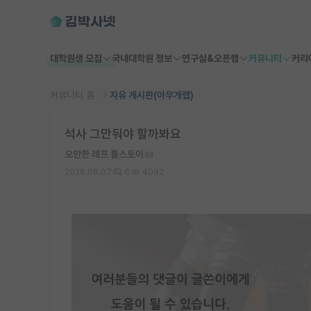
대학원생 모집
국내대학원 정보
연구실&오픈랩
커뮤니티
커리
커뮤니티 홈
자유 게시판(아무개랩)
석사 그만둬야 할까봐요
오만한 레프 톨스토이
2026.06.07
6
4092