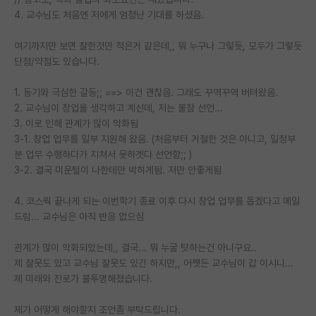
4. 교수님도 처음엔 저에게 엄청난 기대를 하셨음.
PI 전용 게시판
여기까지만 보면 잘한것만 적은거 같은데,, 뭐 누구나 그렇듯, 모두가 그렇듯
인문사회 계열 게시판
단점/약점도 있습니다.
특수/전문대학원 게시판
1. 동기와 극심한 갈등;; ==> 이건 괜찮음. 그래도 꾸역꾸역 버텨왔음.
반도체/AI 게시판
2. 교수님이 창업을 생각하고 계신데, 저는 불참 선언...
3. 이로 인해 관계가 많이 악화됨
장학금/장학생 게시판
3-1. 창업 업무를 일부 지원해 왔음. (처음부터 거절한 것은 아니고, 일정부
분 업무 수행하다가 지쳐서 못하겟다 선언함;; )
학술 정보 게시판
3-2. 결국 미운털이 나한테만 박히게됨. 저만 안좋게됨
홍보 게시판
4. 코스웍 끝나게 되는 이번학기 종료 이후 다시 창업 업무를 돕겠다고 메일
드림... 교수님은 아직 반응 없으심
커리어
유학교육
관계가 많이 악화되었는데,, 결국... 뭐 누굴 탓하는건 아니구요..
제 잘못도 있고 교수님 잘못도 있긴 하지만,, 어쨋든 교수님이 갑 이시니...
이벤트
제 미래와 진로가 불투명해졌습니다.
반도체 아카데미
제가 어떻게 해야할지 조언좀 부탁드립니다.