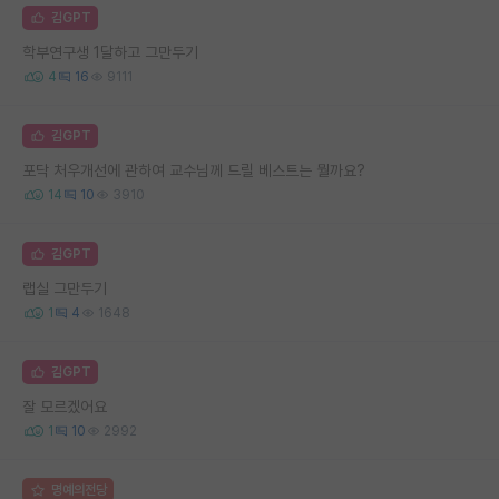
김GPT
학부연구생 1달하고 그만두기
4
16
9111
김GPT
포닥 처우개선에 관하여 교수님께 드릴 베스트는 뭘까요?
14
10
3910
김GPT
랩실 그만두기
1
4
1648
김GPT
잘 모르겠어요
1
10
2992
명예의전당