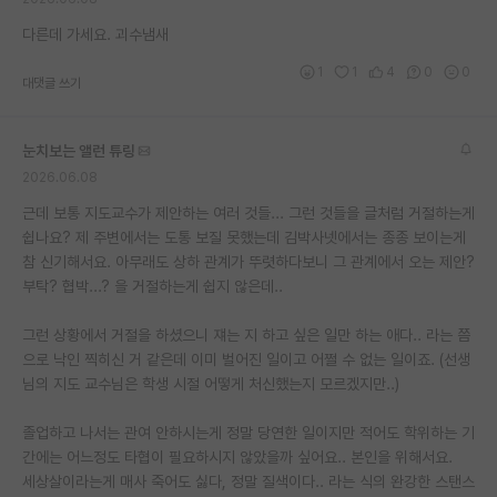
다른데 가세요. 괴수냄새
1
1
4
0
0
대댓글 쓰기
눈치보는 앨런 튜링
2026.06.08
근데 보통 지도교수가 제안하는 여러 것들... 그런 것들을 글처럼 거절하는게
쉽나요? 제 주변에서는 도통 보질 못했는데 김박사넷에서는 종종 보이는게
참 신기해서요. 아무래도 상하 관계가 뚜렷하다보니 그 관계에서 오는 제안?
부탁? 협박...? 을 거절하는게 쉽지 않은데..
그런 상황에서 거절을 하셨으니 쟤는 지 하고 싶은 일만 하는 애다.. 라는 쯤
으로 낙인 찍히신 거 같은데 이미 벌어진 일이고 어쩔 수 없는 일이죠. (선생
님의 지도 교수님은 학생 시절 어떻게 처신했는지 모르겠지만..)
졸업하고 나서는 관여 안하시는게 정말 당연한 일이지만 적어도 학위하는 기
간에는 어느정도 타협이 필요하시지 않았을까 싶어요.. 본인을 위해서요.
세상살이라는게 매사 죽어도 싫다, 정말 질색이다.. 라는 식의 완강한 스탠스