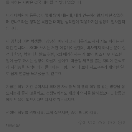
를 취하는 사람은 결국 배제될 수 밖에 없습니다.
내가 대학원에 등록금 이렇게 많이 내는데, 내가 연구하러왔지 이런 잡일하
러 왔나? 라는 생각은 복잡한 대학원 생리안에 적용하기엔 상당히 일차원적
입니다.
제 경험상 이런 학생들이 상당히 예민하고 까다롭기도 해서 저도 피하는 편
이긴 합니다... SCIE 쓰시는 거면 이공계이실텐데, 박사까지 하시는 분이 실
적에 학점, 학술대회 발표 경험, kci 얘기하시는 거 보면 평소 너무 사소한
일에 몰두 하시는 성향이 아닐지 싶어요. 미슐랭 셰프를 뽑는 자리에 한식조
리 자격증을 실적이라고 들이미는 느낌. 그러다 보니 지도교수가 제안한 일
도 쉽게 염증을 느끼셨을 것 같구요.
지금은 학위 기간 중이시니 최대한 자세를 낮춰 빨리 학위를 받는 방향을 잡
으시는게 좋지 않을까요. 선생님께서도 재참여 의사를 밝히셨으니 .. 한동안
에도 반응이 없으시다면 다시 여쭤보시지요.
선생님 학위를 위해서요. 그게 싫으시면, 중이 떠나야지요.
2
2
5
0
6
대댓글 쓰기