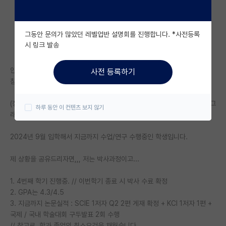
자유 게시판(아무개랩)
그동안 문의가 많았던 레벨업반 설명회를 진행합니다. *사전등록
미국 유학 게시판
시 링크 발송
미국 대학원 합격 후기 게시판
안녕하세요,,
사전 등록하기
대학원생 모집 게시판
참 인생이 쉽지가 않네요.
대학원 합격 후기 게시판
(정확한 사연은 제가 누군지 특정될 수 있어서 살짝 각색은 하였습니다만, 그
하루 동안 이 컨텐츠 보지 않기
래도 80~90이상 큰 맥락과 흐름에서는 문제 없습니다.)
연구실(PI) 홍보 게시판
2024년 9월 입학해서 지금까지 수업/연구 수행중인 학생입니다.
석박사 채용 정보 게시판
제 상황을 공유드리자면,,, 저는 박사과정이고...
임용 정보 게시판
학부 인턴 게시판
1. 4번째 학기 진행중. // 이번학기 종료 시 박사 수료 확정
2. GPA는 4.3/4.5
취업 게시판
3. 지금까지 논문실적 : SCIE 1저자 Q2 2편 게재 확정 + KCI 1저자 1편 +
국제 / 국내 학술대회 구두발표 2회 수행
임용 후기 게시판
// 참고로, 학과 졸업의 최소요건은 채웠습니다.