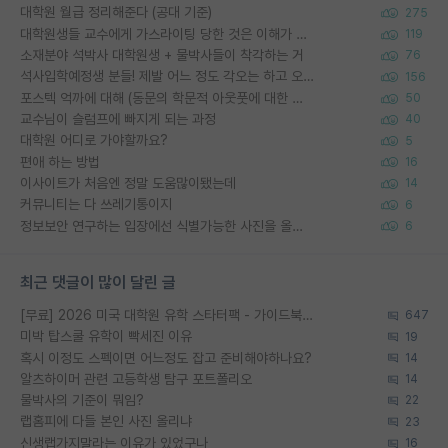
대학원 월급 정리해준다 (공대 기준)
275
대학원생들 교수에게 가스라이팅 당한 것은 이해가 갑니다. 안타깝네요.
119
소재분야 석박사 대학원생 + 물박사들이 착각하는 거
76
석사입학예정생 분들! 제발 어느 정도 각오는 하고 오세요.
156
포스텍 억까에 대해 (동문의 학문적 아웃풋에 대한 반박)
50
교수님이 슬럼프에 빠지게 되는 과정
40
대학원 어디로 가야할까요?
5
편애 하는 방법
16
이사이트가 처음엔 정말 도움많이됐는데
14
커뮤니티는 다 쓰레기통이지
6
정보보안 연구하는 입장에선 식별가능한 사진을 올리는건 비추이긴함
6
최근 댓글이 많이 달린 글
[무료] 2026 미국 대학원 유학 스타터팩 - 가이드북 & 합격자 컨택메일 템플릿
647
미박 탑스쿨 유학이 빡세진 이유
19
혹시 이정도 스펙이면 어느정도 잡고 준비해야하나요?
14
알츠하이머 관련 고등학생 탐구 포트폴리오
14
물박사의 기준이 뭐임?
22
랩홈피에 다들 본인 사진 올리냐
23
신생랩가지말라는 이유가 있었구나
16