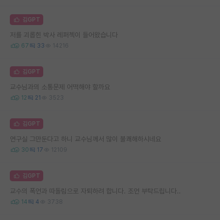
김GPT
저를 괴롭힌 박사 레퍼첵이 들어왔습니다
67
33
14216
김GPT
교수님과의 소통문제 어떡해야 할까요
12
21
3523
김GPT
연구실 그만둔다고 하니 교수님께서 많이 불쾌해하시네요
30
17
12109
김GPT
교수의 폭언과 따돌림으로 자퇴하려 합니다. 조언 부탁드립니다..
14
4
3738