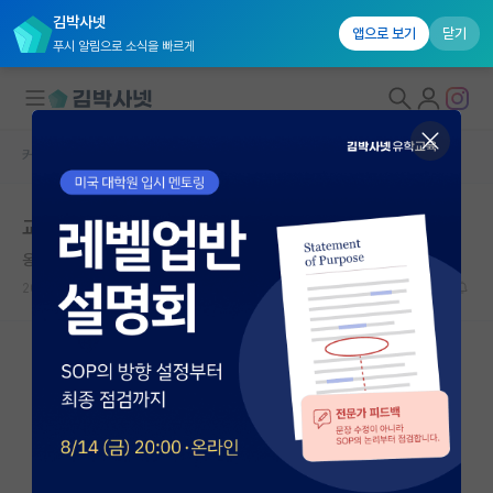
김박사넷
앱으로 보기
닫기
푸시 알림으로 소식을 빠르게
커뮤니티 홈
자유 게시판(아무개랩)
대학원생 모집
교수님의 맘 상하신 사항 위로 및 달래드리기
국내대학원 정보
옹졸한 제임스 맥스웰
연구실&오픈랩
2026.06.08
6
6967
커뮤니티
커뮤니티 홈
전체글보기
베스트 게시판
IF 명예의전당