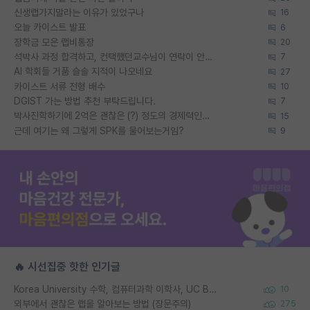
신생랩가지말라는 이유가 있었구나
16
오늘 카이스트 발표
6
장학금 모은 랩비통장
20
석박사 과정 합격하고, 컨택했던교수님이 연락이 안됩니다...
7
AI 학회들 거품 슬슬 지적이 나오네요
27
카이스트 서류 전형 배수
10
DGIST 가는 방법 추천 부탁드립니다.
7
박사진학하기에 2억은 괜찮은 (?) 정도의 경제력인가요
15
근데 여기는 왜 그렇게 SPK를 물어보는거임?
9
🔥 시선집중 핫한 인기글
Korea University 수학, 컴퓨터과학 이학사, UC Berkeley 산업공학 대학원 공학박사가 되는 것은 쉽지 않겠죠?
10
외부에서 괜찮은 랩을 알아보는 방법 (장문주의)
275